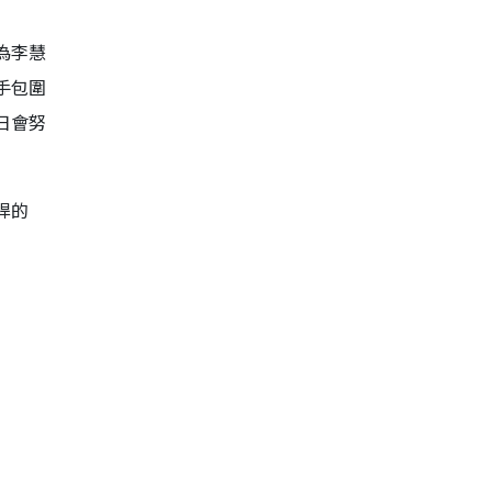
為李慧
手包圍
日會努
桿的