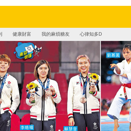
刊
健康財富
我的麻煩糖友
心律知多D