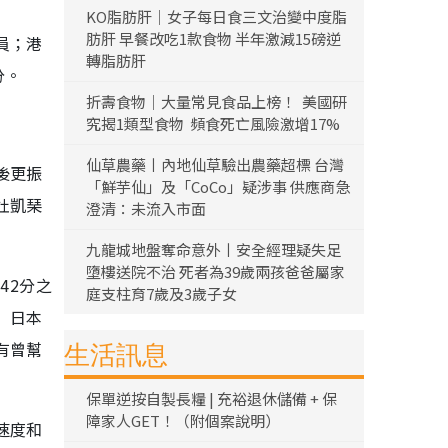
KO脂肪肝｜女子每日食三文治變中度脂
肪肝 早餐改吃1款食物 半年激減15磅逆
員；港
轉脂肪肝
分。
折壽食物｜大量常見食品上榜！ 美國研
究揭1類型食物 頻食死亡風險激增17%
仙草農藥丨內地仙草驗出農藥超標 台灣
後更振
「鮮芋仙」及「CoCo」疑涉事 供應商急
杜凱琹
澄清：未流入市面
九龍城地盤奪命意外丨安全經理疑失足
墮樓送院不治 死者為39歲兩孩爸爸屬家
42分之
庭支柱育7歲及3歲子女
」日本
有曾幫
生活訊息
保單逆按自製長糧 | 充裕退休儲備 + 保
障家人GET！（附個案說明）
速度和