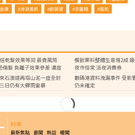
金康
滑浪風帆
劉慕裳
李麗珊
風帆
7倍乾髮效果等同 最貴風筒
餐飲業料整體生意增2成 
°C恐傷髮 負離子效果參差 濃度
夜市恒常 派夜消費券
倍
來石澳道再塌山泥一度全封
數碼港資料洩漏事件 受影
三日仍有大驟雨雷暴
仍未確定
旺 港鐵票5送1 戲飛最平