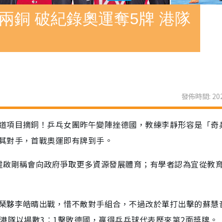
兩銅 破紀錄奧運奪5牌 港隊
發佈時間: 202
道項目摘銅！乒乓女團昨午變陣挫德國，教練李靜形容是「奇
其對手，首戰奧運即有牌到手。
霍啟剛稱會向政府爭取更多資源發展體育；有學者認為宜從教
琹夥李皓晴出戰，惜不敵對手組合，不過改於單打出擊的蘇慧
港隊以場數3︰1擊敗德國，贏得乒乓球代表歷來第2面獎牌。