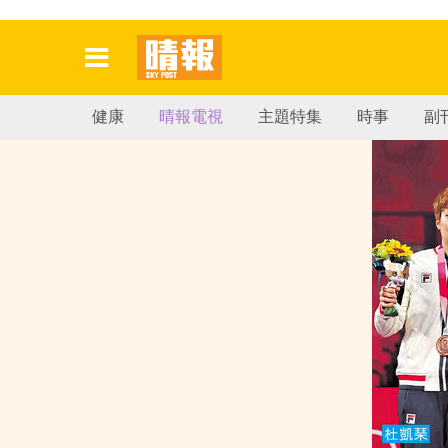
健康
晴報電視
主題特集
時事
副