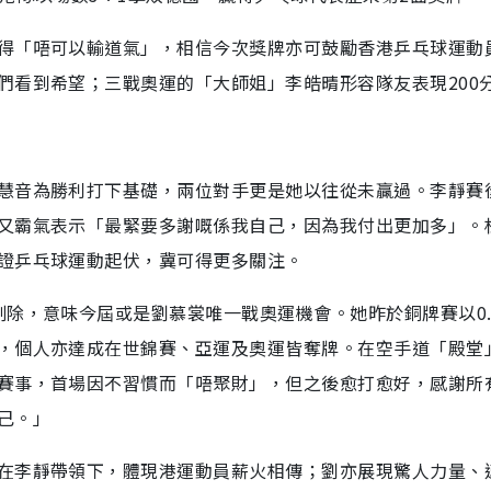
得「唔可以輸道氣」，相信今次獎牌亦可鼓勵香港乒乓球運動
們看到希望；三戰奧運的「大師姐」李皓晴形容隊友表現200
慧音為勝利打下基礎，兩位對手更是她以往從未贏過。李靜賽
又霸氣表示「最緊要多謝嘅係我自己，因為我付出更加多」。
證乒乓球運動起伏，冀可得更多關注。
除，意味今屆或是劉慕裳唯一戰奧運機會。她昨於銅牌賽以0.
，個人亦達成在世錦賽、亞運及奧運皆奪牌。在空手道「殿堂
賽事，首場因不習慣而「唔聚財」，但之後愈打愈好，感謝所
己。」
在李靜帶領下，體現港運動員薪火相傳；劉亦展現驚人力量、