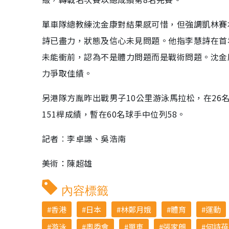
單車隊總教練沈金康對結果感可惜，但強調凱林賽
詩已盡力，狀態及信心未見問題。他指李慧詩在首
未能衝前，認為不是體力問題而是戰術問題。沈金
力爭取佳績。
另港隊方胤昨出戰男子10公里游泳馬拉松，在26
151桿成績，暫在60名球手中位列58。
記者︰李卓謙、吳浩南
美術：陳超雄
內容標籤
香港
日本
林鄭月娥
體育
運動
游泳
奧委會
單車
張家朗
何詩蓓