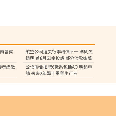
廠商會冀
航空公司遺失行李賠償不一 準則欠
透明 首8月61宗投訴 部分涉款逾萬
元
響者總數
公僕聯合招聘6職系包括AO 明起申
請 未來2年學士畢業生可考