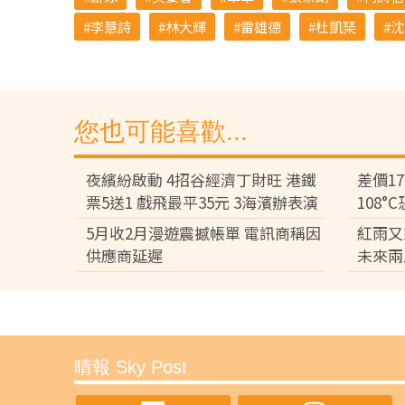
李慧詩
林大輝
雷雄德
杜凱琹
沈
您也可能喜歡...
夜繽紛啟動 4招谷經濟丁財旺 港鐵
差價1
票5送1 戲飛最平35元 3海濱辦表演
108
差逾百
5月收2月漫遊震撼帳單 電訊商稱因
紅雨又
供應商延遲
未來兩
夜繽紛啟動 4招谷經濟丁財
35元 3海濱辦表演