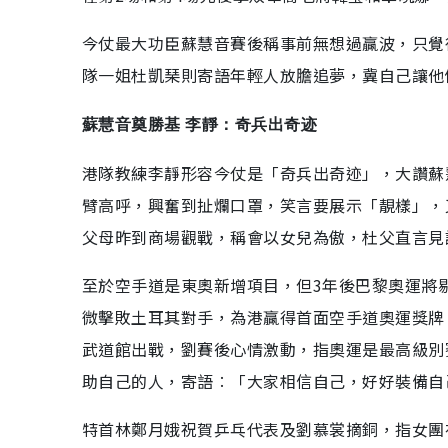
今仗最大功臣蘇慧音賽後稱事前無想過贏波，只覺
隊一姐杜凱琹則寄語年輕人放膽追夢，冀自己讓他
蘇慧音奠勝基 李靜：奇兵出奇迹
港隊教練李靜形容今仗是「奇兵出奇迹」，大讚蘇
臂高呼，興奮到扯爛口罩，笑言要展示「靚樣」，
父母昨到商場觀戰，稱會以女兒為傲，杜父直言見
至於空手道是東奧新增項目，但3年後巴黎奧運將剔
微擊敗土耳其對手，為港贏得首面空手道奧運獎牌
武道館出戰，劉賽後心情激動，指奧運是最高級別
助自己的人，寄語︰「大家相信自己，好好裝備自
特首林鄭月娥祝賀乒乓代表及劉慕裳摘銅，指女團