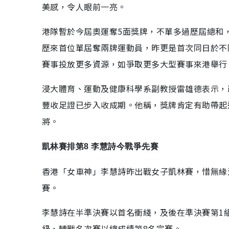
美感，令人眼前一亮。
港隊暫於今屆奧運奪5面獎牌，不單多過歷屆總和
歷來首位單屆奪兩牌運動員，昨更是首次同日於不
賽事投放更多資源，如爭取更多大型賽事來港舉行
浸大體育、運動及健康科學系副教授雷雄德表示，
豐收足證已步入收成期。他稱，獎牌肯定有助帶起
將。
凱林賽排第8 李慧詩今戰爭先賽
香港「女車神」李慧詩昨出戰女子凱林賽，惜無緣
賽。
李慧詩在半準決賽以首名衝綫，及後在準決賽第1
級，轉戰名次賽以總成績第8名完賽。