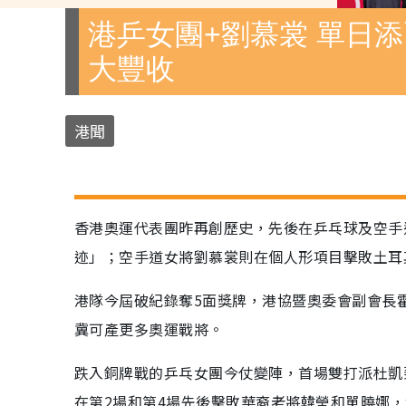
港乒女團+劉慕裳 單日添
大豐收
港聞
香港奧運代表團昨再創歷史，先後在乒乓球及空手
迹」；空手道女將劉慕裳則在個人形項目擊敗土耳
港隊今屆破紀錄奪5面獎牌，港協暨奧委會副會長
冀可產更多奧運戰將。
跌入銅牌戰的乒乓女團今仗變陣，首場雙打派杜凱
在第2場和第4場先後擊敗華裔老將韓瑩和單曉娜，