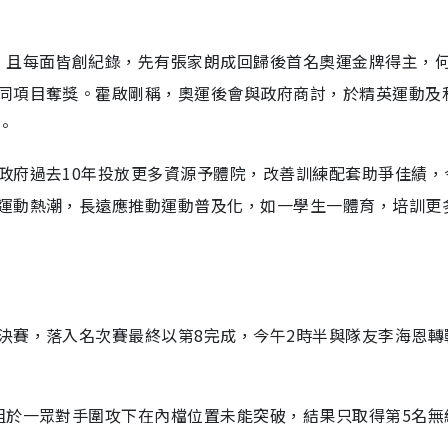
，且每面皆創紀錄，先有張家朗成回歸後首名奧運金牌得主，
同項目奪獎。霍啟剛稱，奧運後會與政府商討，於精英運動及
。
政府過去10年投放更多資源予體院，改善訓練配套助爭佳績，
運動熱潮，長遠應推動運動普及化，如一學生一體育，培訓更
決賽，落入名次賽最終以第8完成，今午2時半與隊友李海恩轉
組於一眾對手圍攻下在內檔位置未能突破，結果只取得第5名無