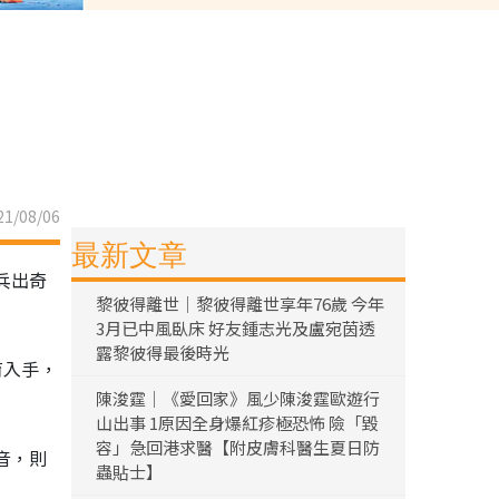
1/08/06
最新文章
兵出奇
黎彼得離世｜黎彼得離世享年76歲 今年
3月已中風臥床 好友鍾志光及盧宛茵透
露黎彼得最後時光
育入手，
陳浚霆｜《愛回家》風少陳浚霆歐遊行
山出事 1原因全身爆紅疹極恐怖 險「毀
容」急回港求醫【附皮膚科醫生夏日防
音，則
蟲貼士】