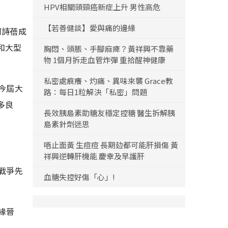
HPV相關頭頸癌新症上升 男性高危
【若善健談】愛與痛的邊緣
何詩蓓成
和大型
胸悶、頭脹、手腳麻痺？黃祥興不靠藥
物 1個月拆走血管炸彈 重拾醒神健康
私密處痕癢、灼痛、異味來襲 Grace教
今屆大
路：每日1粒解決「私密」問題
多良
長效胰島素助糖友穩定控糖 醫生拆解胰
島素針劑迷思
唔止面黃 生痘痘 長期攰都可能肝損傷 黃
祥興逆轉肝機能 慶幸及早護肝
戰爭先
血糖失控好傷「心」!
緣晉