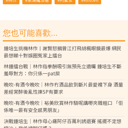
您也可能喜歡...
鍾培生挑機林作丨謝賢怒摑曾江打飛胡楓眼鏡最爆 網民
最想睇十對娛圈冤家上擂台
林鍾擂台戰｜林作指拳酬吸引無預先立遺囑 鍾培生不斷
羞辱對方：你只係一pat屎
晚吹-有酒今晚吹｜林作冇酒品飲到斷片最愛裸下身 酒量
差經常醉後亂性揀SP有要求
晚吹-有酒今晚吹｜裕美欣賞林作騎呢講嘢夾雜粗口 「佢
係唯一最有安全感男朋友」
決戰鍾培生｜林作母心痛阿仔百萬利誘退賽 搖擺不定想