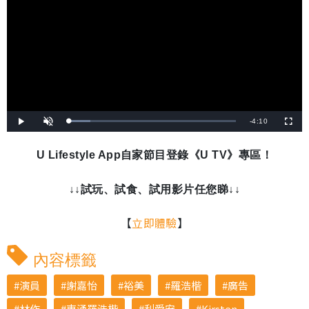
剩
-
4:10
載
播
開
全
入
放
啟
螢
完
音
幕
餘
畢
效
:
U Lifestyle App自家節目登錄《U TV》專區！
1
時
2
.
9
間
6
↓↓試玩、試食、試用影片任您睇↓↓
%
【
立即體驗
】
內容標籤
演員
謝嘉怡
裕美
羅浩楷
廣告
林作
東涌羅浩楷
利愛安
Kirsten