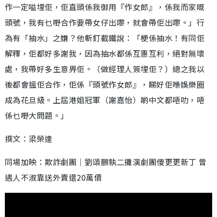
作一定嗌埋佢，佢直頭係我御用『作女郎』，係我而家嘅
頭號，我有乜嘢合作要帶女仔出嚟，就會帶佢出嚟。」行
為有「抽水」之嫌？他斬釘截鐵說：「梗係抽水！有同佢
解釋，佢都好多謝我，因為抽水都係互惠互利，絕對無壞
處，我帶好多生意畀佢。（做經理人簽埋佢？）總之我以
後都會搵佢合作，佢係『頭號作女郎』，睇好佢喺娛樂圈
成為花旦級。上屆港姐冠軍（謝嘉怡）啲中文都唔叻，唔
係乜嘢大問題。」
撰文：梁榮達
同場加映：欺詐劇團│劉頌鵬執二攤演劇團傻更更新丁 曾
遇人不淑靠送外賣還20萬債