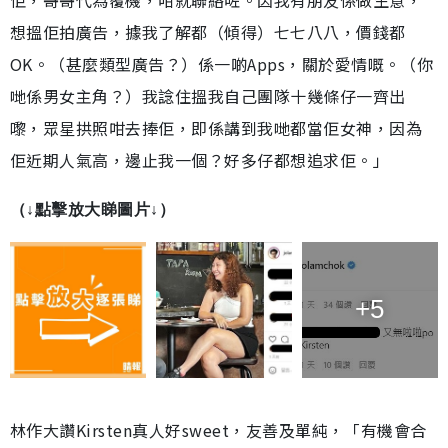
佢，哥哥代為覆機，咁就聯絡咗。因我有朋友係做生意，
想搵佢拍廣告，據我了解都（傾得）七七八八，價錢都
OK。（甚麼類型廣告？）係一啲Apps，關於愛情嘅。（你
哋係男女主角？）我諗住搵我自己團隊十幾條仔一齊出
嚟，眾星拱照咁去捧佢，即係講到我哋都當佢女神，因為
佢近期人氣高，邊止我一個？好多仔都想追求佢。」
（↓點擊放大睇圖片↓）
+5
林作大讚Kirsten真人好sweet，友善及單純，「有機會合