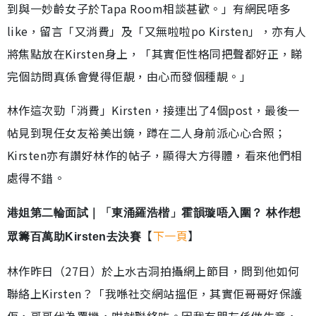
到與一妙齡女子於Tapa Room相談甚歡。」有網民唔多
like，留言「又消費」及「又無啦啦po Kirsten」，亦有人
將焦點放在Kirsten身上，「其實佢性格同把聲都好正，睇
完個訪問真係會覺得佢靚，由心而發個種靚。」
林作這次勁「消費」Kirsten，接連出了4個post，最後一
帖見到現任女友裕美出鏡，蹲在二人身前派心心合照；
Kirsten亦有讚好林作的帖子，顯得大方得體，看來他們相
處得不錯。
港姐第二輪面試｜「東涌羅浩楷」霍韻璇唔入圍？ 林作想
【
下一頁
】
眾籌百萬助Kirsten去決賽
林作昨日（27日）於上水古洞拍攝網上節目，問到他如何
聯絡上Kirsten？「我喺社交網站搵佢，其實佢哥哥好保護