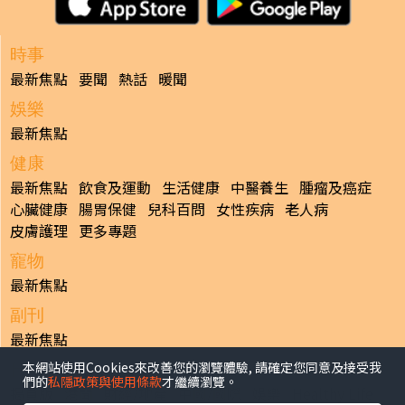
時事
最新焦點
要聞
熱話
暖聞
娛樂
最新焦點
健康
最新焦點
飲食及運動
生活健康
中醫養生
腫瘤及癌症
心臟健康
腸胃保健
兒科百問
女性疾病
老人病
皮膚護理
更多專題
寵物
最新焦點
副刊
最新焦點
本網站使用Cookies來改善您的瀏覽體驗, 請確定您同意及接受我
日報
們的
私隱政策與使用條款
才繼續瀏覽。
揭頁版
港聞
財經/地產
中國/國際
娛樂
Healthy Life