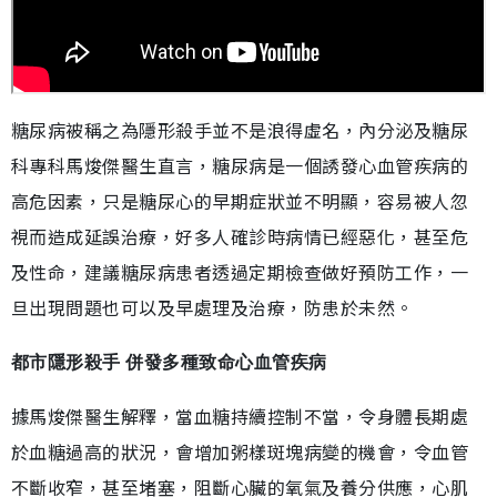
糖尿病被稱之為隱形殺手並不是浪得虛名，內分泌及糖尿
科專科馬焌傑醫生直言，糖尿病是一個誘發心血管疾病的
高危因素，只是糖尿心的早期症狀並不明顯，容易被人忽
視而造成延誤治療，好多人確診時病情已經惡化，甚至危
及性命，建議糖尿病患者透過定期檢查做好預防工作，一
旦出現問題也可以及早處理及治療，防患於未然。
都市隱形殺手 併發多種致命心血管疾病
據馬焌傑醫生解釋，當血糖持續控制不當，令身體長期處
於血糖過高的狀況，會增加粥樣斑塊病變的機會，令血管
不斷收窄，甚至堵塞，阻斷心臟的氧氣及養分供應，心肌