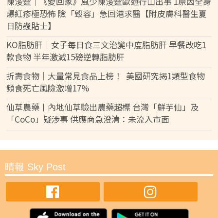
陳浚霆｜《愛回家》風少陳浚霆歐遊行山出事 1原因全身
爆紅疹極恐怖 險「毀容」急回港求醫【附皮膚科醫生夏
日防蟲貼士】
KO脂肪肝｜女子每日食三文治變中度脂肪肝 早餐改吃1
款食物 半年激減15磅逆轉脂肪肝
折壽食物｜大量常見食品上榜！ 美國研究揭1類型食物
頻食死亡風險激增17%
仙草農藥丨內地仙草驗出農藥超標 台灣「鮮芋仙」及
「CoCo」疑涉事 供應商急澄清：未流入市面
晴報 Sky Post