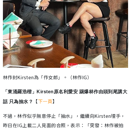
林作封Kirsten為「作女郎」。（林作IG）
「東涌羅浩楷」Kirsten原名利愛安 踢爆林作由頭到尾講大
【
下一頁
】
話 只為抽水？
不過，林作似乎無意停止「抽水」，繼續向Kirsten埋手，
昨日在IG上載二人見面的合照，表示：「突發：林作被拍