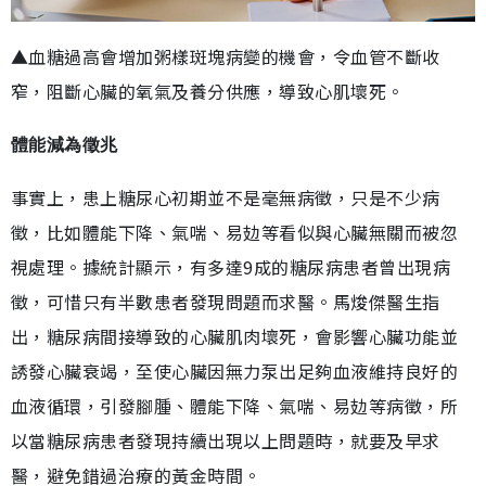
▲血糖過高會增加粥樣斑塊病變的機會，令血管不斷收
窄，阻斷心臟的氧氣及養分供應，導致心肌壞死。
體能減為徵兆
事實上，患上糖尿心初期並不是毫無病徵，只是不少病
徵，比如體能下降、氣喘、易攰等看似與心臟無關而被忽
視處理。據統計顯示，有多達9成的糖尿病患者曾出現病
徵，可惜只有半數患者發現問題而求醫。馬焌傑醫生指
出，糖尿病間接導致的心臟肌肉壞死，會影響心臟功能並
誘發心臟衰竭，至使心臟因無力泵出足夠血液維持良好的
血液循環，引發腳腫、體能下降、氣喘、易攰等病徵，所
以當糖尿病患者發現持續出現以上問題時，就要及早求
醫，避免錯過治療的黃金時間。