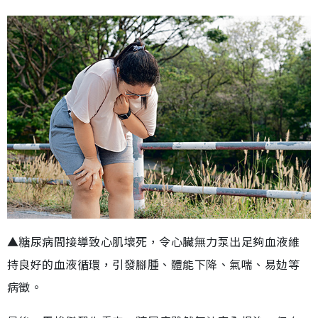
▲糖尿病間接導致心肌壞死，令心臟無力泵出足夠血液維
持良好的血液循環，引發腳腫、體能下降、氣喘、易攰等
病徵。