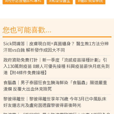
內分泌及糖尿科專科
馬焌傑醫生
糖尿偵探學院
您也可能喜歡...
Sick問識答｜皮膚現白斑=真菌纏身？ 醫生教1方法分辨
汗斑vs白蝕 解析發作成因大不同
政府資助免費打針｜新一季度「流感疫苗接種計劃」引
入130萬劑疫苗 8類人可優先接種 科興疫苗最快月底先到
港【附4條件免費接種】
食腦蟲｜男子泰國狂食生醃海鮮染「食腦蟲」腸道嚴重
潰爛 反覆大出血休克險死
黎彼得離世｜黎彼得離世享年76歲 今年3月已中風臥床
好友鍾志光及盧宛茵透露黎彼得最後時光