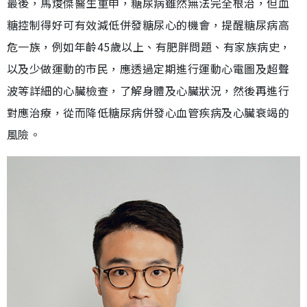
最後，馬焌傑醫生重申，糖尿病雖然無法完全根治，但血
糖控制得好可有效減低併發糖尿心的機會，提醒糖尿病高
危一族，例如年齡45歲以上、有肥胖問題、有家族病史，
以及少做運動的市民，應透過定期進行運動心電圖及超聲
波等詳細的心臟檢查，了解身體及心臟狀況，然後再進行
對應治療，從而降低糖尿病併發心血管疾病及心臟衰竭的
風險。