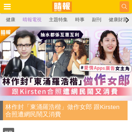
健康
晴報電視
主題特集
時事
副刊
健康財富
林作封「東涌羅浩楷」做作女郎 跟Kirsten
合照遭網民鬧又消費