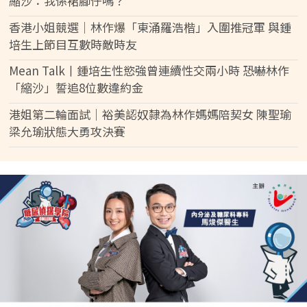
縮沙：我係裙腳仔嗎？
香港小姐競選│林作爆「東涌羅浩楷」入圍推冠軍 與鍾
培生上節目互數時敵時友
Mean Talk丨鍾培生性慾強曾連續性交兩小時 恐嚇林作
「縮沙」誓追8位數違約金
港姐第二輪面試｜裕美認奴隸為林作媽媽陪契女 陳聖瑜
梁允瑜狀態大勇攻決賽