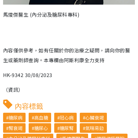
馬焌傑醫生 (內分泌及糖尿科專科)
內容僅供參考，如有任關於你的治療之疑問，請向你的醫
生或藥劑師查詢。本專欄由阿斯利康全力支持
HK-9342 30/08/2023
（資訊）
內容標籤
糖尿病
高血糖
冠心病
心臟衰竭
腎衰竭
糖尿心
糖尿腎
氣喘易攰