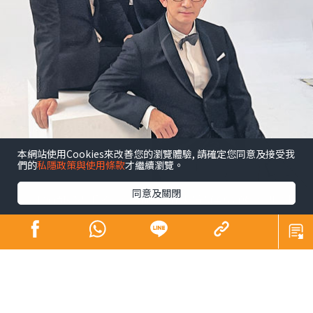
本網站使用Cookies來改善您的瀏覽體驗, 請確定您同意及接受我
們的
私隱政策與使用條款
才繼續瀏覽。
同意及關閉
昔日師奶殺手合體開騷 陶大宇孖吳啟華張兆
輝「倒轉地球」
娛樂