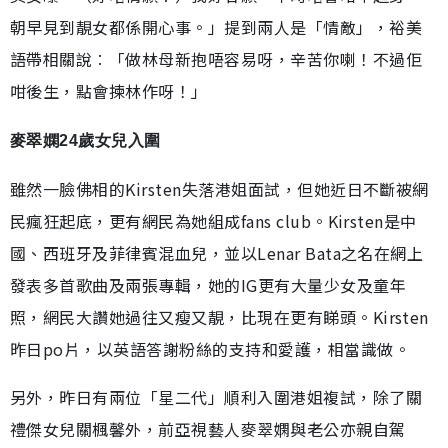
朝早見到靚女都係開心事。」提到兩人是「情敵」，裕美
語帶相關說︰「做林母新抱唔容易呀，辛苦你喇！不過佢
咁後生，點會揀林作呀！」
麥翠嫻24歲女兒入圍
雖然一臉佛相的Kirsten失落港姐面試，但她近日不斷被網
民瘋狂起底，更有網民為她組成fans club。Kirsten是中
國、西班牙及菲律賓混血兒，並以Lenar Bata之名在網上
發表多首歌曲及兩張專輯，她的IG更有大量少女及童年
照，網民大讚她過往又瘦又靚，比現在更有睇頭。Kirsten
昨日po片，以英語答謝粉絲的支持和愛護，相當識做。
另外，昨日有兩位「星二代」順利入圍港姐複試，除了關
禮傑女兒關楓馨外，前亞視藝人麥翠嫻與老公亦親自駕