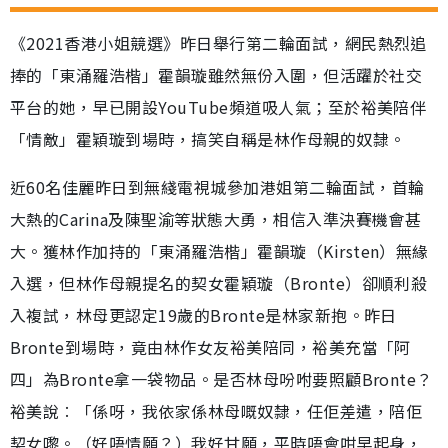
《2021香港小姐競選》昨日舉行第二輪面試，網民熱烈追
捧的「東涌羅浩楷」霍韻璇雖然無份入圍，但活躍於社交
平台的她，早已開設YouTube頻道吸人氣；至於裕美陪伴
「情敵」霍穎璇到場時，搞笑自稱是林作母親的奴隸。
近60名佳麗昨日到無綫電視城參加港姐第二輪面試，首輪
大熱的Carina及陳聖渝等狀態大勇，相信入準決賽機會甚
大。獲林作加持的「東涌羅浩楷」霍韻璇（Kirsten）無緣
入選，但林作母親提名的契女霍穎璇（Bronte）卻順利殺
入複試，林母更認定19歲的Bronte是林家新抱。昨日
Bronte到場時，竟由林作女友裕美陪同，裕美充當「阿
四」為Bronte拿一袋物品。是否林母吩咐要照顧Bronte？
裕美說︰「係呀，我依家係林母嘅奴隸，任佢差遣，陪佢
契女嚟。（好唔情願？）我好甘願，平時唔會咁早起身，