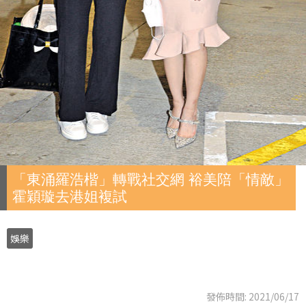
「東涌羅浩楷」轉戰社交網 裕美陪「情敵」
霍穎璇去港姐複試
娛樂
發佈時間: 2021/06/17