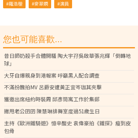
羅浩楷
麥翠嫻
演員
您也可能喜歡...
昔日師奶殺手合體開騷 陶大宇孖吳啟華張兆輝「倒轉地
球」
大牙自爆親身到港報案 呼籲黑人配合調查
不滿扮醜拍MV 呂爵安遭黃正宜岑珈其夾擊
獲邀出席紐約時裝周 邱彥筒寓工作於集郵
撇甩老公囝囝 陳慧琳排舞室度過51歲生日
主持《歐洲鐵騎遊》憶辛酸史 袁偉豪拍《鐵探》瘦到皮
包骨