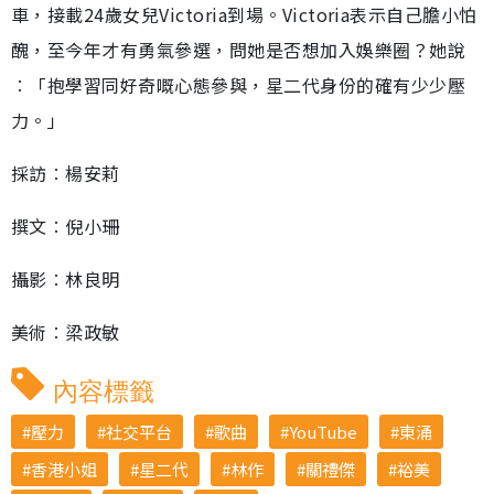
車，接載24歲女兒Victoria到場。Victoria表示自己膽小怕
醜，至今年才有勇氣參選，問她是否想加入娛樂圈？她說
︰「抱學習同好奇嘅心態參與，星二代身份的確有少少壓
力。」
採訪︰楊安莉
撰文︰倪小珊
攝影︰林良明
美術︰梁政敏
內容標籤
壓力
社交平台
歌曲
YouTube
東涌
香港小姐
星二代
林作
關禮傑
裕美