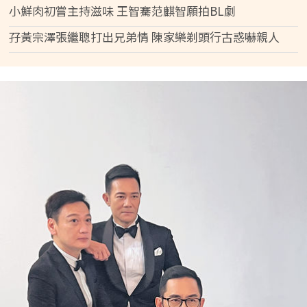
小鮮肉初嘗主持滋味 王智騫范麒智願拍BL劇
孖黃宗澤張繼聰打出兄弟情 陳家樂剃頭行古惑嚇親人