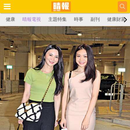
健康
晴報電視
主題特集
時事
副刊
健康財富