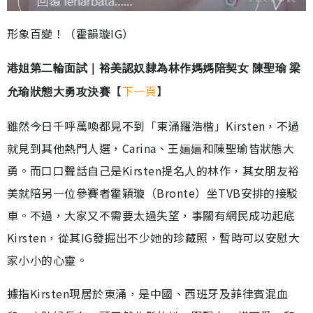
形象百變！（霍韻璇IG）
港姐第二輪面試｜裕美認奴隸為林作媽媽陪契女 陳聖瑜 梁
【
下一頁
】
允瑜狀態大勇攻決賽
雖然今日千呼萬喚都見不到「東涌羅浩楷」Kirsten，不過
就見到其他熱門人選，Carina、王婳婳和陳聖瑜皆狀態大
勇。而口口聲話自己是Kirsten提名人的林作，其女朋友裕
美就陪另一位參賽者霍穎璇（Bronte）坐TVB安排的接駁
車。不過，大家又不需要太過失望，事關有網民成功起底
Kirsten，從其IG發掘出不少她的珍藏照，暫時可以安慰大
家小小的心靈。
據指Kirsten現居於東涌，是中國、西班牙及菲律賓混血