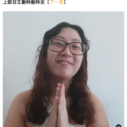
【
下一頁
】
上節目互數時敵時友