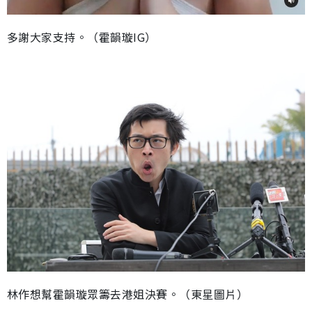
多謝大家支持。（霍韻璇IG）
林作想幫霍韻璇眾籌去港姐決賽。（東星圖片）