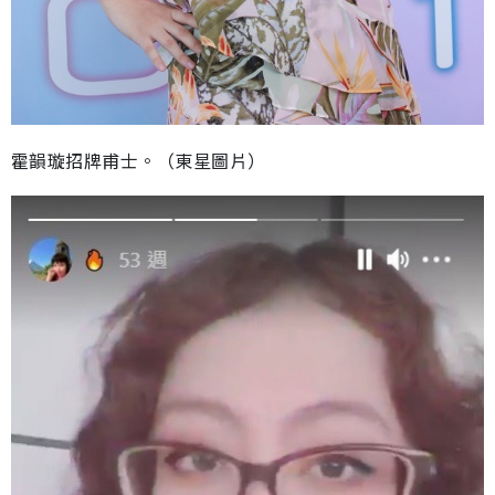
霍韻璇招牌甫士。（東星圖片）