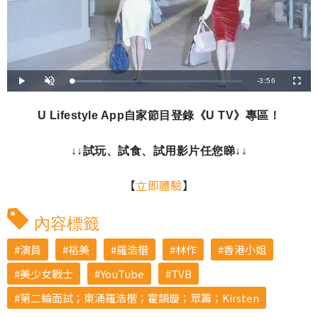
剩
-
3:56
載
播
開
全
入
放
啟
螢
完
音
幕
餘
畢
效
:
U Lifestyle App自家節目登錄《U TV》專區！
1
時
8
.
2
間
3
↓↓試玩、試食、試用影片任您睇↓↓
%
【
立即體驗
】
內容標籤
演員
裕美
羅浩楷
林作
香港小姐
美少女戰士
YouTube
TVB
第二輪面試；東涌羅浩楷；霍韻璇；眾籌；Kirsten