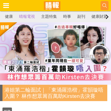
健康
晴報電視
主題特集
時事
副刊
健康財富
港姐第二輪面試｜「東涌羅浩楷」霍韻璇唔
入圍？ 林作想眾籌百萬助Kirsten去決賽