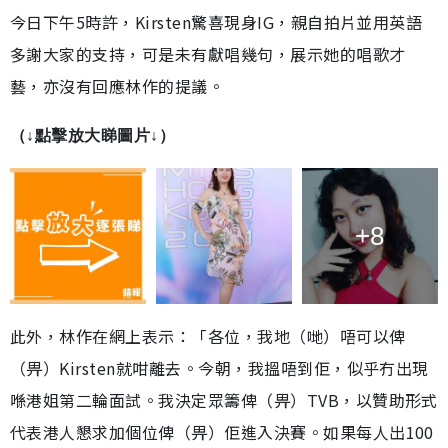
今日下午5時許，Kirsten驚喜現身IG，親自拍片並用英語
多謝大家的支持，可是未有獻唱幾句，展示她的唱歌才
藝，亦沒有回應林作的提議。
（↓點擊放大睇圖片↓）
+8
此外，林作在網上表示：「各位，我地（哋）唔可以俾
（畀）Kirsten就咁離去。今朝，我搵唔到佢，似乎冇出現
喺港姐第二輪面試。我決定眾籌俾（畀）TVB，以贊助形式
代表港人懇求加個位俾（畀）佢進入決賽。如果每人出100