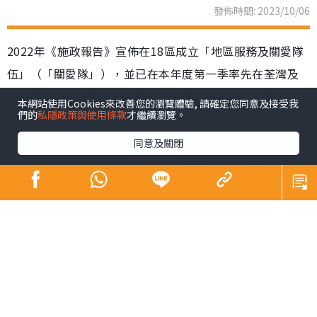
發佈時間: 2023/10/06
2022年《施政報告》宣佈在18區成立「地區服務及關愛隊
伍」（「關愛隊」），並已在本年度第一季率先在荃灣及
港島南區運作，旨在探訪有需要人士，包括低收入住戶、
本網站使用Cookies來改善您的瀏覽體驗, 請確定您同意及接受我
們的
私隱政策與使用條款
才繼續瀏覽。
劏房戶及長期病患者等，協助處理突發和緊急事故，具體
工作也因應地區需要而有所不同，目標是分享關愛精神，
同意及關閉
感染身邊人，加強社區凝聚力，適時向政府反映市民意
見。
弱勢社群所面對的困難和逆境，既寫實，也引起共鳴，加
上經濟、居住及工作等問題，有遇上雨天總找不到打算的
無奈，生活上的各種痛苦和困擾，欠缺關心和支援下，勢
必影響健康。關愛與痛楚看似風馬牛不相及，但關心的力
量可以衝破邊緣，提升患者信心和積極性，有助早日康