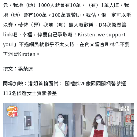
元，我地（哋）1000人就會有10萬，（有）1萬人嘅，我
地（哋）會有100萬。100萬嘅贊助，我估，佢一定可以喺
決賽，帶俾（畀）我地（哋）最大嘅歡樂。DM我攞眾籌
link吧。幸福，係要自己爭取嘅！Kirsten, we support
you!」不過網民就似乎不太支持，在內文留言叫林作不要
再消費Kirsten。
撰文：梁榮達
同場加映：港姐首輪面試： 關禮傑26歲囡囡關楓馨參選
113名候選女士質素參差