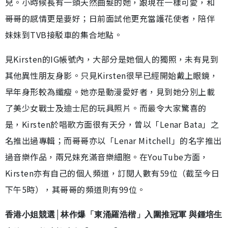
兒。小時候長有一頭天然曲髮的她，跟現在一樣可愛，和
哥哥的感情更是要好；日前面試他更充當護花使者，陪伴
妹妹到TVB接駁車的集合地點。
見Kirsten的IG帳號內，大部分是她個人的獨照，未有見到
其他異性朋友身影。只見Kirsten很早已經開始戴上眼鏡，
早年身形較為纖瘦。她亦是動漫愛好者，見到她分別上載
了美少女戰士及迪士尼的玩具照片。而最令大家驚喜的
是，Kirsten於唱歌方面很有天分，曾以「Lenar Bata」之
名推出過專輯；而哥哥亦以「Lenar Mitchell」的名字推出
過音樂作品，兩兄妹充滿音樂細胞。在YouTube方面，
Kirsten亦有自己的個人頻道，訂閱人數有59位（截至今日
下午5時），其哥哥的頻道則有99位。
香港小姐競選│林作爆「東涌羅浩楷」入圍推冠軍 與鍾培生