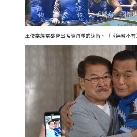
王俊棠經常都會出席龍舟隊的練習。（《無耆不有