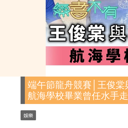
端午節龍舟競賽│王俊棠
航海學校畢業曾任水手
娛樂