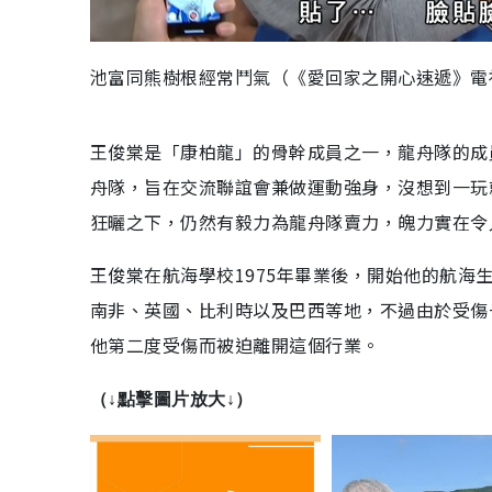
池富同熊樹根經常鬥氣（《愛回家之開心速遞》電
王俊棠是「康柏龍」的骨幹成員之一，龍舟隊的成
舟隊，旨在交流聯誼會兼做運動強身，沒想到一玩
狂曬之下，仍然有毅力為龍舟隊賣力，魄力實在令
王俊棠在航海學校1975年畢業後，開始他的航
南非、英國、比利時以及巴西等地，不過由於受傷
他第二度受傷而被迫離開這個行業。
（↓點擊圖片放大↓）