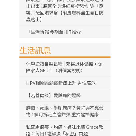
山出事 1原因全身爆紅疹極恐怖 險「毀
容」急回港求醫【附皮膚科醫生夏日防
蟲貼士】
「生活晴報 今期至HIT推介」
生活訊息
保單逆按自製長糧 | 充裕退休儲備 + 保
障家人GET！（附個案說明）
HPV相關頭頸癌新症上升 男性高危
【若善健談】愛與痛的邊緣
胸悶、頭脹、手腳麻痺？黃祥興不靠藥
物 1個月拆走血管炸彈 重拾醒神健康
私密處痕癢、灼痛、異味來襲 Grace教
路：每日1粒解決「私密」問題