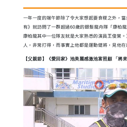
一年一度的端午節除了令大家想起要食糉之外，當
有》就訪問了一群超過60歲的銀髮龍舟隊「康柏
康柏龍其中一位隊友就是大家熟悉的演員王俊棠。
人，非常打得，而事實上他都是運動健將，見他在
【父親節】《愛回家》池美麗感激池富照顧 「將