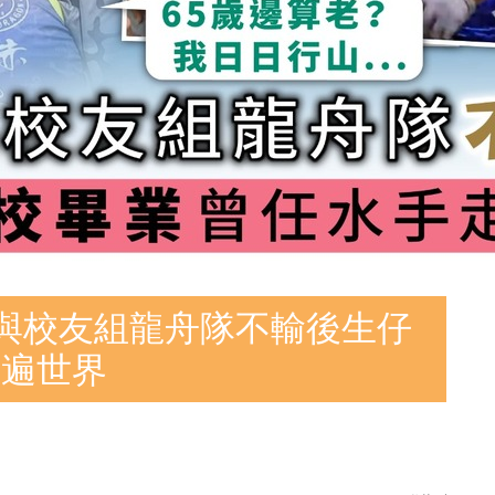
與校友組龍舟隊不輸後生仔
走遍世界