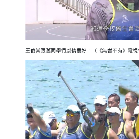
王俊棠跟舊同學們感情要好。（《無耆不有》電視