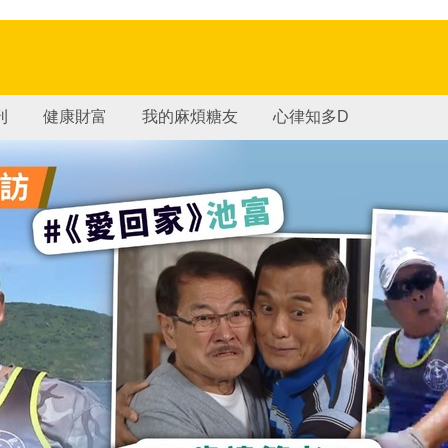
刊
健康財富
我的麻煩糖友
心律知多D