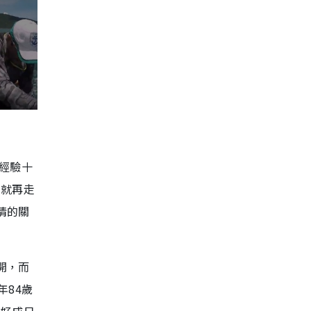
，經驗十
班就再走
情的關
開，而
年84歲
唔好成日