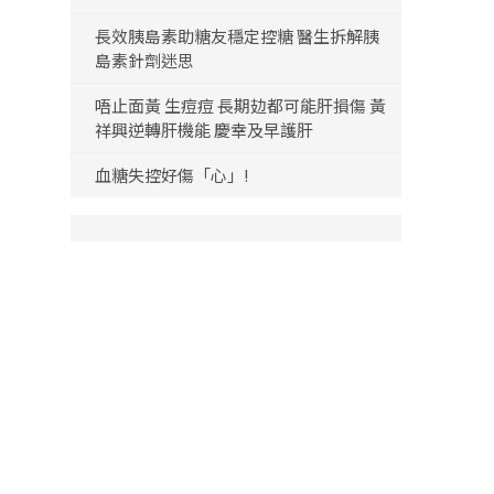
長效胰島素助糖友穩定控糖 醫生拆解胰
島素針劑迷思
唔止面黃 生痘痘 長期攰都可能肝損傷 黃
祥興逆轉肝機能 慶幸及早護肝
血糖失控好傷「心」!