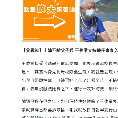
【父親節】上陣不離父子兵 王俊棠支持孻仔東泰
王俊棠接受《晴報》電話訪問，他表示跟母校舊生玩
足。「其實本身見到母校隊舊生龍，我就走去玩，佢
出嚟自組康柏龍，（練習好辛苦？）都辛苦，不過
係，去年沒辦法比賽之下，進行一次計時賽，最終
問到已過花甲之年，如何保持住好體魄？王俊棠表
家就算開番都要排隊輪，咁我就改日日朝早去行山
都冇問題啦！60幾真係唔老，80幾歲先應該叫長