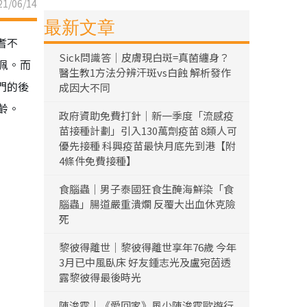
1/06/14
最新文章
耆不
Sick問識答｜皮膚現白斑=真菌纏身？
佩。而
醫生教1方法分辨汗斑vs白蝕 解析發作
門的後
成因大不同
齡。
政府資助免費打針｜新一季度「流感疫
苗接種計劃」引入130萬劑疫苗 8類人可
優先接種 科興疫苗最快月底先到港【附
4條件免費接種】
食腦蟲｜男子泰國狂食生醃海鮮染「食
腦蟲」腸道嚴重潰爛 反覆大出血休克險
死
黎彼得離世｜黎彼得離世享年76歲 今年
3月已中風臥床 好友鍾志光及盧宛茵透
露黎彼得最後時光
陳浚霆｜《愛回家》風少陳浚霆歐遊行