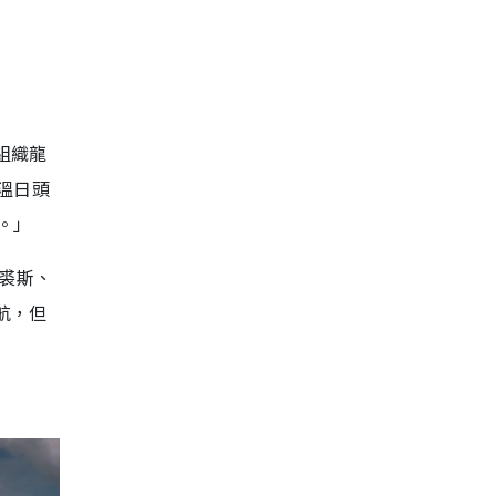
組織龍
溫日頭
。」
里裘斯、
航，但