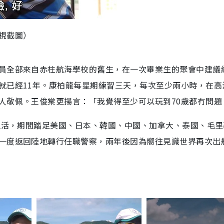
視截圖）
員全部來自赤柱航海學校的舊生，在一次畢業生的聚會中建議
就已經11年。康柏龍每星期練習三天，每次至少兩小時，在高
人敬佩。王俊棠更揚言：「我覺得至少可以玩到70歲都冇問題
海生活，期間踏足美國、日本、韓國、中國、加拿大、泰國、毛
一度返回陸地轉行任職警察，兩年後因為嚮往見識世界再次出