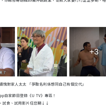
+3
績愧對家人太太 「爭取名利係想同自己有個交代」
yle App自家節目登錄《U TV》專區！
、試食、試用影片任您睇↓↓