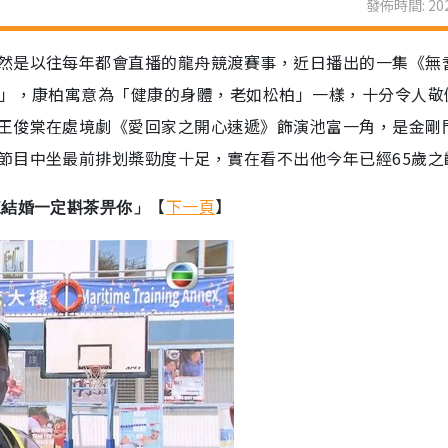
發佈時間: 202
然是以往每年都會直播的龍舟競渡賽事，近日播出的一集《無
龍」，康柏寓意為「健康的身體，老如松柏」一樣，十分令人敬
王俊棠在處境劇《愛回家之開心速遞》飾演池富一角，是金剛
節目中坐最前排划槳勁度十足，實在看不出他今年已經65歲之
【
下一頁
】
來結婚一定斟茶畀你」