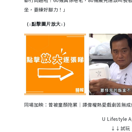
坐，要練好腳力！」
（↓點擊圖片放大↓）
同場加映：曾被童顏拖累│譚偉權熱愛戲劇苦無成
U Lifest
↓↓試玩