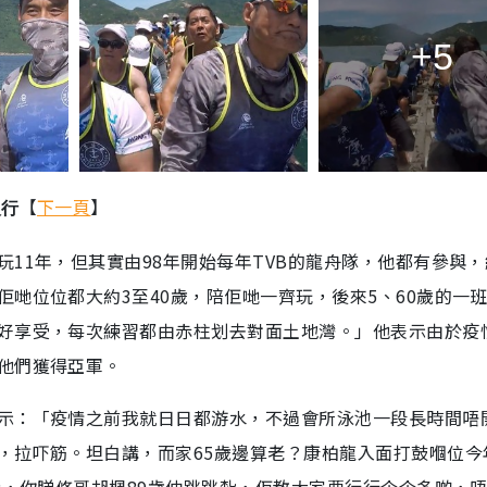
+5
【
下一頁
】
入行
11年，但其實由98年開始每年TVB的龍舟隊，他都有參與
哋位位都大約3至40歲，陪佢哋一齊玩，後來5、60歲的一
好享受，每次練習都由赤柱划去對面土地灣。」他表示由於疫
他們獲得亞軍。
示：「疫情之前我就日日都游水，不過會所泳池一段長時間唔
，拉吓筋。坦白講，而家65歲邊算老？康柏龍入面打鼓嗰位今
者，你睇修哥胡楓89歲仲跳跳紮，佢教大家要行行企企多啲，