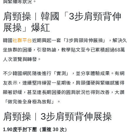
與緊繃等狀況。
肩頸操︱韓國「3步肩頸背伸
展操」爆紅
韓國
社群平台
近期興起一套「3步肩頸背伸展操」，解決久
坐族群的困擾，引發熱論，教學貼文至今已累積超過68萬
人次瀏覽與轉發。
不少韓國網民隨後進行「實測」，並分享體驗成果。有網
友表示，連續堅持練習一星期後，肩頸僵硬與緊繃感獲得
顯著舒緩，甚至連長期困擾的圓肩狀況也得到改善，大讚
「做完後全身極為放鬆」。
肩頸操︱3步肩頸背伸展操
1.90度手肘下壓（重複 30 次）