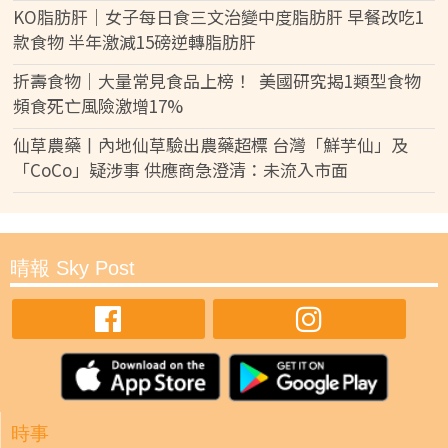
KO脂肪肝｜女子每日食三文治變中度脂肪肝 早餐改吃1
款食物 半年激減15磅逆轉脂肪肝
折壽食物｜大量常見食品上榜！ 美國研究揭1類型食物
頻食死亡風險激增17%
仙草農藥丨內地仙草驗出農藥超標 台灣「鮮芋仙」及
「CoCo」疑涉事 供應商急澄清：未流入市面
晴報 Sky Post
時事