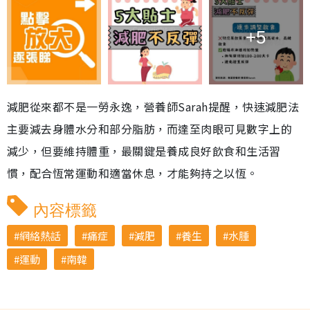
+5
減肥從來都不是一勞永逸，營養師Sarah提醒，快速減肥法
主要減去身體水分和部分脂肪，而達至肉眼可見數字上的
減少，但要維持體重，最關鍵是養成良好飲食和生活習
慣，配合恆常運動和適當休息，才能夠持之以恆。
內容標籤
網絡熱話
痛症
減肥
養生
水腫
運動
南韓