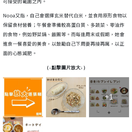
可接受的範圍之內。
Nooa又指，自己會選擇玄米替代白米，並食用原形食物以
保留食材營養；午餐會準備較高蛋白質、多蔬菜、零油炸
的食物，例如野菜鍋、飯團等。而每逢周末或假期，她會
進食一餐喜愛的美食，以鼓勵自己下周要再接再厲，以正
面的心態減肥。
（↓點擊圖片放大↓）
+1