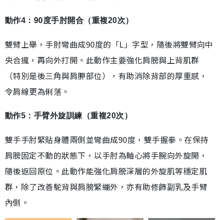
動作4：90度手肘開合（重複20次）
雙臂上舉，手肘彎曲成90度的「L」字型，隨後將雙臂向中
央合攏，再向外打開。此動作主要強化肩膀與上背肌群
（特別是後三角與肩胛部位），有助消除背部的厚重感，
令肩線更為俐落。
動作5：手臂外旋訓練（重複20次）
雙手手肘緊貼身體兩側並彎曲成90度，雙手握拳。在保持
肩膀固定不動的狀態下，以手肘為軸心將手腕向外旋開，
隨後返回原位。此動作能強化肩膀深層的外旋肌等穩定肌
群，除了改善駝背與肩膀緊繃外，亦有助修飾副乳及手臂
內側。