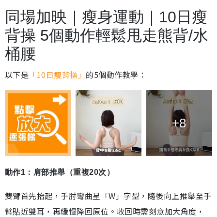
同場加映｜瘦身運動｜10日瘦
背操 5個動作輕鬆甩走熊背/水
桶腰
以下是
「10日瘦背操」
的5個動作教學：
+8
動作1：肩部推舉（重複20次）
雙臂首先抬起，手肘彎曲呈「W」字型，隨後向上推舉至手
臂貼近雙耳，再緩慢降回原位。收回時需刻意加大角度，