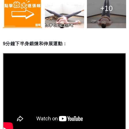
+10
9分鐘下半身鍛煉和伸展運動：