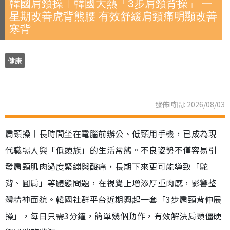
韓國肩頸操︱韓國大熱「3步肩頸背操」 一
星期改善虎背熊腰 有效舒緩肩頸痛明顯改善
寒背
健康
發佈時間: 2026/08/03
肩頸操︱長時間坐在電腦前辦公、低頸用手機，已成為現
代職場人與「低頭族」的生活常態。不良姿勢不僅容易引
發肩頸肌肉過度緊繃與酸痛，長期下來更可能導致「駝
背、圓肩」等體態問題，在視覺上增添厚重肉感，影響整
體精神面貌。韓國社群平台近期興起一套「3步肩頸背伸展
操」，每日只需3分鐘，簡單幾個動作，有效解決肩頸僵硬