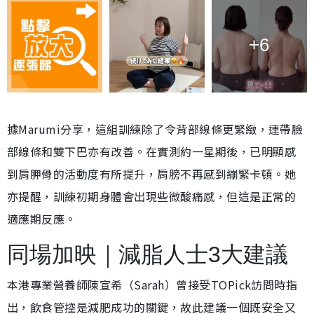
+6
據Marumi分享，這組訓練除了令背部線條更緊緻，連帶臉
部線條和雙下巴亦有改善。在實測約一星期後，已明顯感
到肩胛骨的活動度有所提升，肩膀不再感到繃緊卡頓。她
亦提醒，訓練初期身體會出現些微酸痛感，但這是正常的
適應期反應。
同場加映｜減脂人士3大建議
本港專業營養師陳宣希（Sarah）曾接受TOPick訪問時指
出，飲食管控是減肥成功的關鍵，故此建議一個既安全又