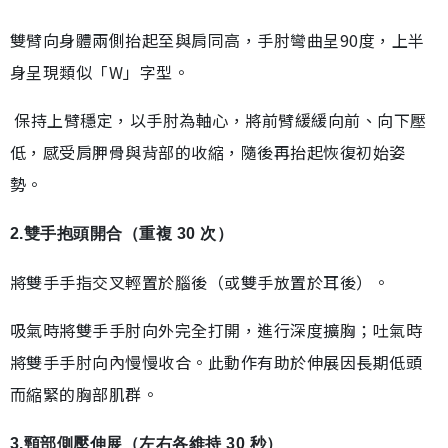
雙臂向身體兩側抬起至與肩同高，手肘彎曲呈90度，上半
身呈現類似「W」字型。
保持上臂穩定，以手肘為軸心，將前臂緩緩向前、向下壓
低，感受肩胛骨與背部的收縮，隨後再抬起恢復初始姿
勢。
2.雙手抱頭開合（重複 30 次）
將雙手手指交叉輕置於腦後（或雙手放置於耳後）。
吸氣時將雙手手肘向外完全打開，進行深度擴胸；吐氣時
將雙手手肘向內慢慢收合。此動作有助於伸展因長期低頭
而縮緊的胸部肌群。
3.頸部側壓伸展（左右各維持 30 秒）