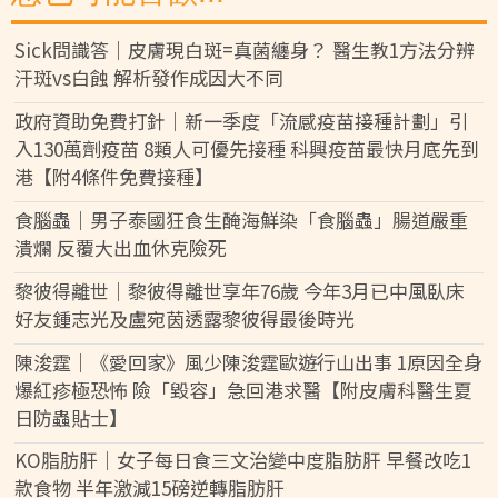
Sick問識答｜皮膚現白斑=真菌纏身？ 醫生教1方法分辨
汗斑vs白蝕 解析發作成因大不同
政府資助免費打針｜新一季度「流感疫苗接種計劃」引
入130萬劑疫苗 8類人可優先接種 科興疫苗最快月底先到
港【附4條件免費接種】
食腦蟲｜男子泰國狂食生醃海鮮染「食腦蟲」腸道嚴重
潰爛 反覆大出血休克險死
黎彼得離世｜黎彼得離世享年76歲 今年3月已中風臥床
好友鍾志光及盧宛茵透露黎彼得最後時光
陳浚霆｜《愛回家》風少陳浚霆歐遊行山出事 1原因全身
爆紅疹極恐怖 險「毀容」急回港求醫【附皮膚科醫生夏
日防蟲貼士】
KO脂肪肝｜女子每日食三文治變中度脂肪肝 早餐改吃1
款食物 半年激減15磅逆轉脂肪肝