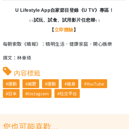
U Lifestyle App自家節目登錄《U TV》專區！
↓↓試玩、試食、試用影片任您睇↓↓
【
立即體驗
】
每朝索取《晴報》：精明生活．健康家庭．開心娛樂
撰文：林幸琦
內容標籤
運動
減肥
運動
健身
YouTube
日本
Instagram
社交平台
您也可能喜歡...