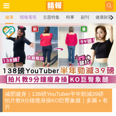
健康
晴報電視
主題特集
時事
副刊
健康財富
減肥健身｜138磅YouTuber半年勁減39磅
拍片教9分鐘瘦身操KO巨臀象腿｜多圖＋有
片