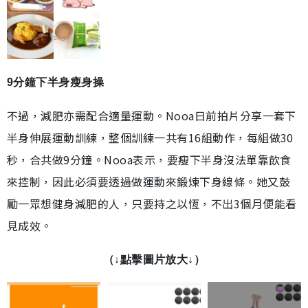
9分鐘下半身瘦身操
不過，減肥亦需配合適量運動。Nooa日前拍片分享一套下
半身伸展運動訓練，整個訓練一共有16組動作，每組做30
秒，合共做9分鐘。Nooa表示，要瘦下半身沒法單靠飲食
來控制，因此必須要透過做運動來鍛煉下身線條。她又鼓
勵一眾想健身減肥的人，只要持之以恆，不出3個月便能看
見成效。
（↓點擊圖片放大↓）