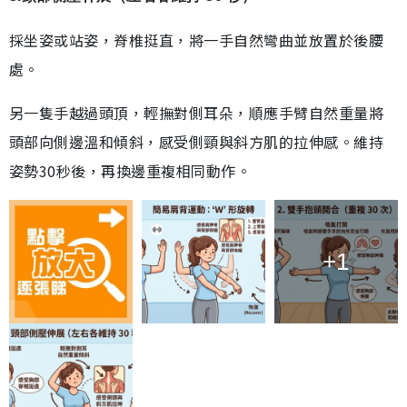
採坐姿或站姿，脊椎挺直，將一手自然彎曲並放置於後腰
處。
另一隻手越過頭頂，輕撫對側耳朵，順應手臂自然重量將
頭部向側邊溫和傾斜，感受側頸與斜方肌的拉伸感。維持
姿勢30秒後，再換邊重複相同動作。
+1