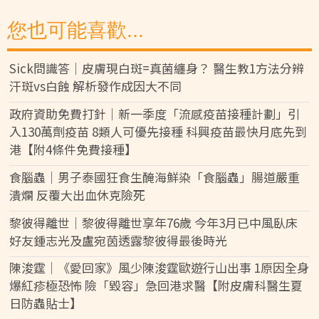
您也可能喜歡...
Sick問識答｜皮膚現白斑=真菌纏身？ 醫生教1方法分辨
汗斑vs白蝕 解析發作成因大不同
政府資助免費打針｜新一季度「流感疫苗接種計劃」引
入130萬劑疫苗 8類人可優先接種 科興疫苗最快月底先到
港【附4條件免費接種】
食腦蟲｜男子泰國狂食生醃海鮮染「食腦蟲」腸道嚴重
潰爛 反覆大出血休克險死
黎彼得離世｜黎彼得離世享年76歲 今年3月已中風臥床
好友鍾志光及盧宛茵透露黎彼得最後時光
陳浚霆｜《愛回家》風少陳浚霆歐遊行山出事 1原因全身
爆紅疹極恐怖 險「毀容」急回港求醫【附皮膚科醫生夏
日防蟲貼士】