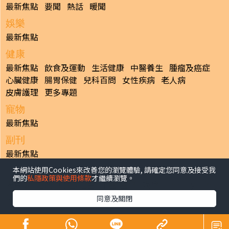
最新焦點
要聞
熱話
暖聞
娛樂
最新焦點
健康
最新焦點
飲食及運動
生活健康
中醫養生
腫瘤及癌症
心臟健康
腸胃保健
兒科百問
女性疾病
老人病
皮膚護理
更多專題
寵物
最新焦點
副刊
最新焦點
本網站使用Cookies來改善您的瀏覽體驗, 請確定您同意及接受我
日報
們的
私隱政策與使用條款
才繼續瀏覽。
揭頁版
港聞
財經/地產
中國/國際
娛樂
Healthy Life
生活副刊
親子/教育
體育
專題/人物
昔日晴報
同意及關閉
香港經濟日報版權所有©2026