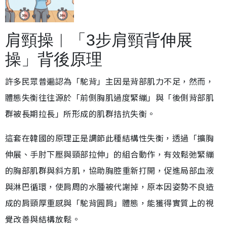
肩頸操︱「3步肩頸背伸展
操」背後原理
許多民眾普遍認為「駝背」主因是背部肌力不足，然而，
體態失衡往往源於「前側胸肌過度緊繃」與「後側背部肌
群被長期拉長」所形成的肌群拮抗失衡。
這套在韓國的原理正是調節此種結構性失衡，透過「擴胸
伸展、手肘下壓與頸部拉伸」的組合動作，有效鬆弛緊繃
的胸部肌群與斜方肌，協助胸腔重新打開，促進局部血液
與淋巴循環，使肩周的水腫被代謝掉，原本因姿勢不良造
成的肩頸厚重感與「駝背圓肩」體態，能獲得實質上的視
覺改善與結構放鬆。