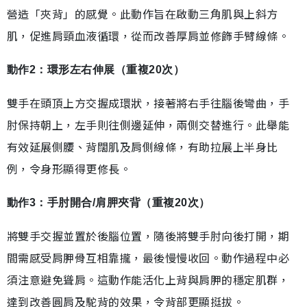
營造「夾背」的感覺。此動作旨在啟動三角肌與上斜方
肌，促進肩頸血液循環，從而改善厚肩並修飾手臂線條。
動作2：環形左右伸展（重複20次）
雙手在頭頂上方交握成環狀，接著將右手往腦後彎曲，手
肘保持朝上，左手則往側邊延伸，兩側交替進行。此舉能
有效延展側腰、背闊肌及肩側線條，有助拉展上半身比
例，令身形顯得更修長。
動作3：手肘開合/肩胛夾背（重複20次）
將雙手交握並置於後腦位置，隨後將雙手肘向後打開，期
間需感受肩胛骨互相靠攏，最後慢慢收回。動作過程中必
須注意避免聳肩。這動作能活化上背與肩胛的穩定肌群，
達到改善圓肩及駝背的效果，令背部更顯挺拔。