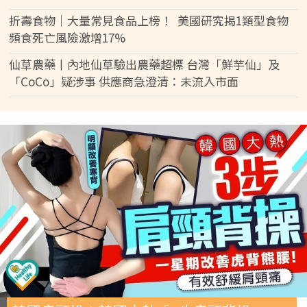
折壽食物｜大量常見食品上榜！ 美國研究揭1類型食物
頻食死亡風險激增17%
仙草農藥丨內地仙草驗出農藥超標 台灣「鮮芋仙」及
「CoCo」疑涉事 供應商急澄清：未流入市面