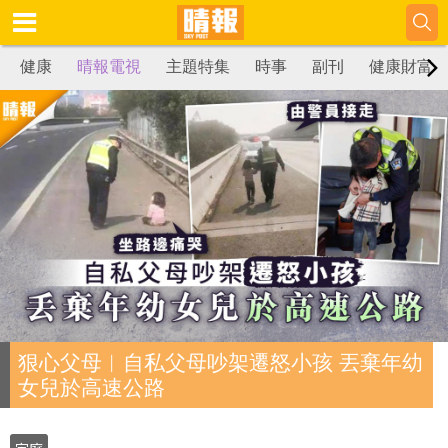
健康
晴報電視
主題特集
時事
副刊
健康財富
狠心父母︳自私父母吵架遷怒小孩 丟棄年幼
女兒於高速公路