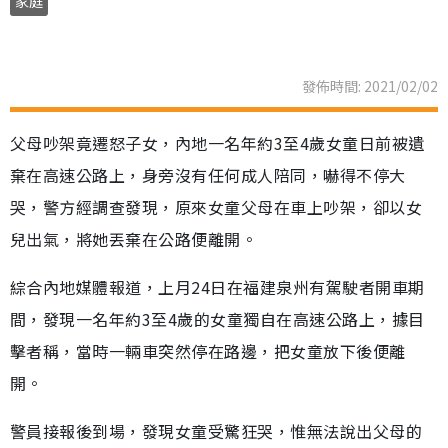
家庭
發佈時間: 2021/02/02
父母吵架竟遷怒子女，內地一名年約3至4歲女童日前被遺
棄在高速公路上，身旁沒有任何成人陪同，嚇得不停大
哭，警方經調查發現，原來女童父母在車上吵架，卻以女
兒出氣，將她丟棄在公路便離開。
綜合內地媒體報道，上月24日在福建泉州有駕駛者開車期
間，發現一名年約3至4歲的女童獨自在高速公路上，據目
擊者稱，當時一輛車突然停在路邊，把女童放下後便離
開。
警員接報後到場，發現女童受驚狂哭，惟無法說出父母的