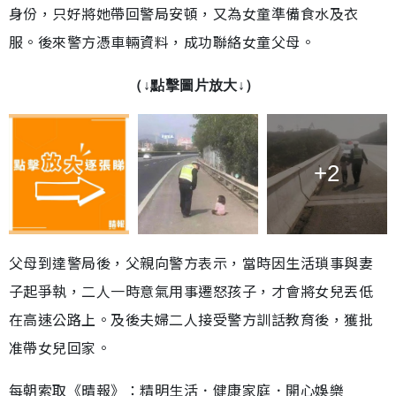
身份，只好將她帶回警局安頓，又為女童準備食水及衣
服。後來警方憑車輛資料，成功聯絡女童父母。
（↓點擊圖片放大↓）
+2
父母到達警局後，父親向警方表示，當時因生活瑣事與妻
子起爭執，二人一時意氣用事遷怒孩子，才會將女兒丟低
在高速公路上。及後夫婦二人接受警方訓話教育後，獲批
准帶女兒回家。
每朝索取《晴報》：精明生活．健康家庭．開心娛樂