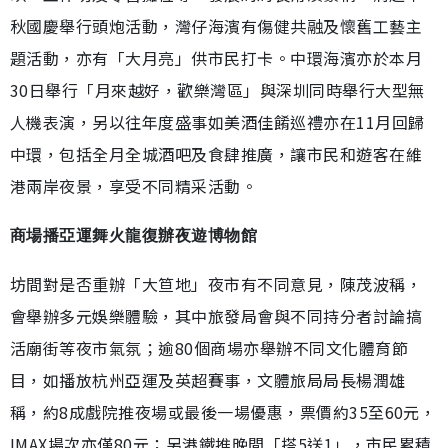
秋國慶舉行頭炮活動，灣仔海濱有傷健共融及懷舊工藝主
題活動，亦有「大月亮」供市民打卡。中環海濱亦於本月
30日舉行「月來越好，歡樂灣區」與深圳同時舉行大型無
人機表演，另以往年度盛事如美酒佳餚巡禮亦在11月回歸
中環，包括全月全城酒吧及食肆推廣，讓市民和遊客在維
港兩岸夜景，享受不同精采活動。
商場播亞運舞火龍復辦夜遊博物館
坊間對是否重辦「大笪地」夜市有不同意見，陳茂波稱，
會舉辦多元娛樂體驗，其中旅發局會與不同持分者討論搞
活廟街等夜市氣氛；逾80個商場亦舉辦不同文化體育節
目，如播放杭州亞運及英超賽事，文體旅局局長楊潤雄
稱，約8成戲院推夜場或最後一場優惠，票價約35至60元，
IMAX場次亦僅80元；另港鐵推晚間「搭5送1」，市民累積