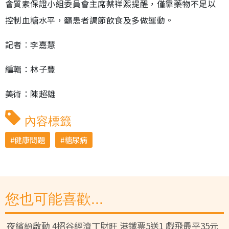
會質素保證小組委員會主席蔡祥熙提醒，僅靠藥物不足以
控制血糖水平，籲患者調節飲食及多做運動。
記者︰李嘉慧
編輯：林子豐
美術：陳超雄
內容標籤
健康問題
糖尿病
您也可能喜歡...
夜繽紛啟動 4招谷經濟丁財旺 港鐵票5送1 戲飛最平35元