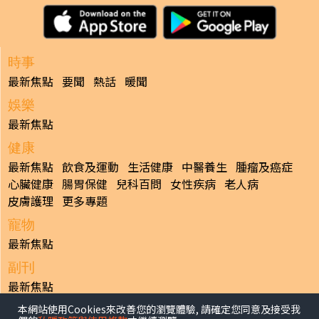
時事
最新焦點
要聞
熱話
暖聞
娛樂
最新焦點
健康
最新焦點
飲食及運動
生活健康
中醫養生
腫瘤及癌症
心臟健康
腸胃保健
兒科百問
女性疾病
老人病
皮膚護理
更多專題
寵物
最新焦點
副刊
最新焦點
本網站使用Cookies來改善您的瀏覽體驗, 請確定您同意及接受我
日報