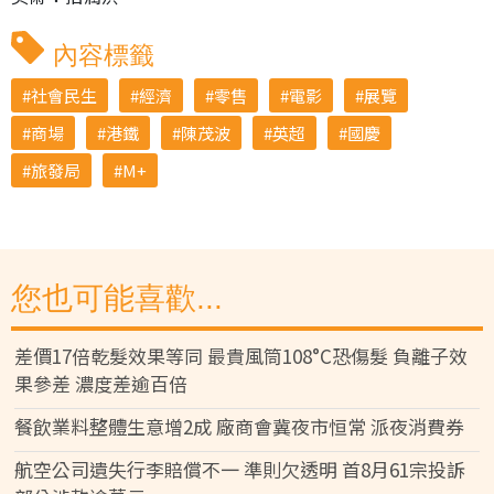
內容標籤
社會民生
經濟
零售
電影
展覽
商場
港鐵
陳茂波
英超
國慶
旅發局
M+
您也可能喜歡...
差價17倍乾髮效果等同 最貴風筒108°C恐傷髮 負離子效
果參差 濃度差逾百倍
餐飲業料整體生意增2成 廠商會冀夜市恒常 派夜消費券
航空公司遺失行李賠償不一 準則欠透明 首8月61宗投訴