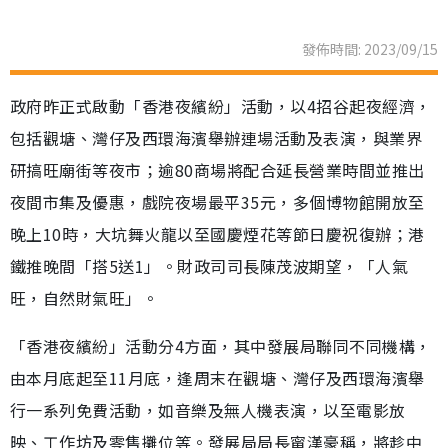
發佈時間: 2023/09/15
政府昨正式啟動「香港夜繽紛」活動，以4招谷起夜經濟，
包括觀塘、灣仔及西環海濱舉辦連場活動及表演，與業界
研搞旺廟街等夜市；逾80商場將配合延長營業時間並推出
夜間市集及優惠，戲院夜場最平35元，多個博物館開放至
晚上10時，大坑舞火龍以至國慶煙花等節日慶祝復辦；港
鐵推晚間「搭5送1」。財政司司長陳茂波期望，「人氣
旺，自然財氣旺」。
「香港夜繽紛」活動分4方面，其中發展局聯同不同機構，
由本月底起至11月底，逢周末在觀塘、灣仔及西環海濱舉
行一系列免費活動，如音樂及無人機表演，以至電影放
映、工作坊及零售攤位等。發展局局長甯漢豪稱，將趁中