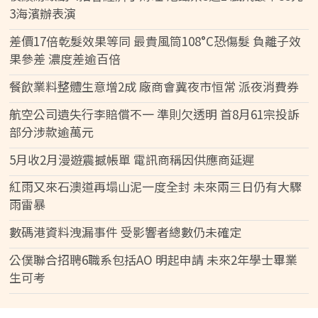
3海濱辦表演
差價17倍乾髮效果等同 最貴風筒108°C恐傷髮 負離子效
果參差 濃度差逾百倍
餐飲業料整體生意增2成 廠商會冀夜市恒常 派夜消費券
航空公司遺失行李賠償不一 準則欠透明 首8月61宗投訴
部分涉款逾萬元
5月收2月漫遊震撼帳單 電訊商稱因供應商延遲
紅雨又來石澳道再塌山泥一度全封 未來兩三日仍有大驟
雨雷暴
數碼港資料洩漏事件 受影響者總數仍未確定
公僕聯合招聘6職系包括AO 明起申請 未來2年學士畢業
生可考