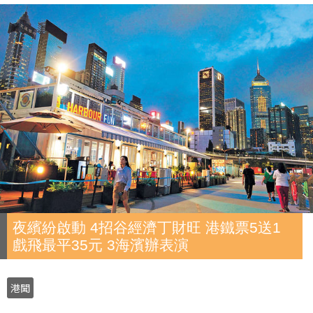
夜繽紛啟動 4招谷經濟丁財旺 港鐵票5送1
戲飛最平35元 3海濱辦表演
港聞