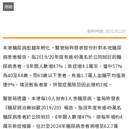
港聞
發佈時間: 2021/01/27
本港糖尿病愈趨年輕化。醫管局昨發表首份針對本地糖尿
病患者報告，指2019/20年度有逾49萬名於公院就診的糖
尿病患者，8年間人數增47%；新症增4.1萬宗，當中57%
為40至64歲。而65歲以下患者，有逾1.7萬人血糖平均值高
達9%，情況較長者差，併發症風險恐因此增約3成。
醫管局透露，本港每10人就有1人患糖尿病。當局昨發表
《糖尿病治療綜觀2019/20》報告，指該年度有逾49萬名
糖尿病患者於公院就診，8年間人數增47%，按每年增約4
萬宗新症推算，估計至2024年糖尿病患者將增至62.7萬