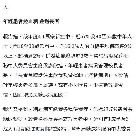
人。
年輕患者控血糖 差過長者
報告指，該年度4.1萬宗新症中，近57%為40至64歲中年人
士；而18至39歲患者中，有16.2%人的血糖平均值高達9%
以上，超標逾2%，併發症風險恐增3成。醫管局糖尿病服
務中央委員會主席梁彥欣指，年輕患者病況管理較長者
差，「長者會聽話注重飲食及做運動，控制病情」。梁估
計年輕患者多屬上班族，或有不良飲食、少運動等壞習
慣，因而增加患糖尿病風險。
報告又提到，糖尿病可誘發多種併發症，包括37.7%患者有
糖尿腎病，於普通科及專科就診患者中，分別有1成半及3
成人有3期或更晚期慢性腎病。醫管局糖尿病服務中央委員