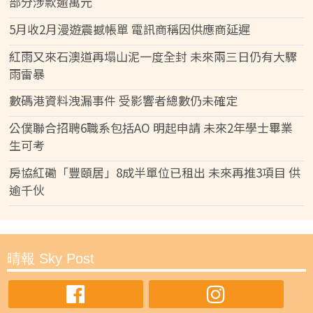
部分涉款逾萬元
5月收2月漫遊震撼帳單 電訊商稱因供應商延遲
紅雨又來石澳道再塌山泥一度全封 未來兩三日仍有大驟
雨雷暴
數碼港資料洩漏事件 受影響者總數仍未確定
公僕聯合招聘6職系包括AO 明起申請 未來2年學士畢業
生可考
房協紅磡「豐頤居」8成半單位已租出 未來再推3項目 供
逾千伙
晴報 Sky Post