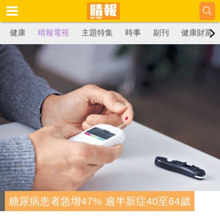
健康
晴報電視
主題特集
時事
副刊
健康財富
糖尿病患者急增47% 逾半新症40至64歲