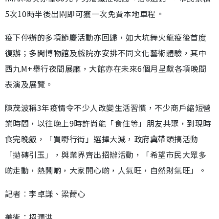
5次10時半後出閘即可獲一次免費本地車程。
疫下停辦的多項節慶活動亦回歸，如大坑舞火龍疫後首度
復辦；多間博物館及戲院亦安排不同文化藝術體驗，其中
西九M+舉行夜間展廳，大館亦在未來6個月呈獻各項晚間
表演及展覽。
陳茂波稱3年疫情令不少人改變生活習慣，不少商戶縮短營
業時間，以往晚上9時許尚能「食住等」朋友共聚，到現時
食完晚飯，「買嘢行街」選擇大減，政府冀帶頭搞活動
「拋磚引玉」，與業界齊出招辦活動，「希望市民大眾多
啲走動，熱鬧啲，大家開心啲，人氣旺，自然財氣旺」。
記者︰李卓謙、梁薾心
美術：招潤洪