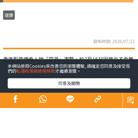
健康
發佈時間: 2026/07/21
香港影壇傳奇人物「四哥」謝賢，於7月16日因肺炎不幸離
本網站使用Cookies來改善您的瀏覽體驗, 請確定您同意及接受我
世，享壽89歲。家屬遵從遺願，以「院出」形式低調完成
們的
私隱政策與使用條款
才繼續瀏覽。
告別及火化，未有設靈，亦引起公眾關注「院出」這種喪
同意及關閉
葬方式。事實上，昔日巨星黃霑、倪匡，同樣是以「院
出」辦理身後事。到底「院出」是甚麼？申請流程、注意
事項及收費如何？下文為您全面拆解。
同場加映：