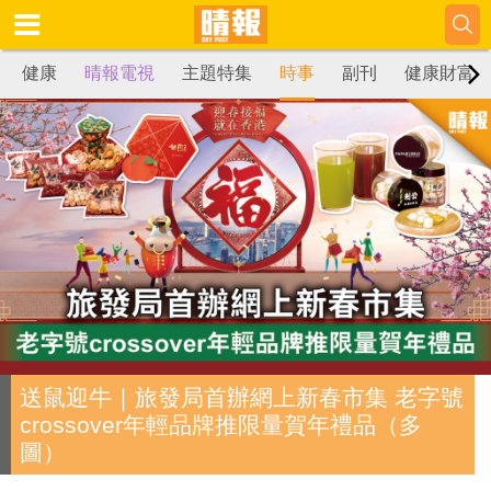
健康
晴報電視
主題特集
時事
副刊
健康財富
送鼠迎牛｜旅發局首辦網上新春市集 老字號
crossover年輕品牌推限量賀年禮品（多
圖）