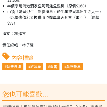
半價享用海港酒家皇阿瑪鮑魚雞煲（原價$168）
山頂「送鼠迎牛」新春優惠，於牛年或鼠年出生之人士，
可以優惠價$28 換購山頂纜車摩天套票（來回 ）（原價
$99）
撰文：謝進亨
責任編輯：林子豐
內容標籤
消費資訊
旅發局
零售
農曆新年
您也可能喜歡...
精明消費｜團年飯外賣注意 燒味加餸易「中招」 專家拆