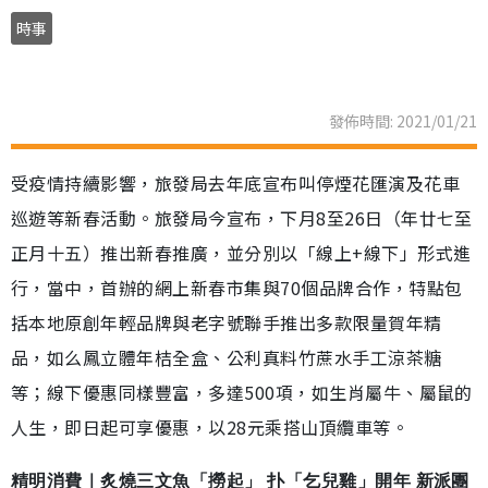
時事
發佈時間: 2021/01/21
受疫情持續影響，旅發局去年底宣布叫停煙花匯演及花車
巡遊等新春活動。旅發局今宣布，下月8至26日（年廿七至
正月十五）推出新春推廣，並分別以「線上+線下」形式進
行，當中，首辦的網上新春市集與70個品牌合作，特點包
括本地原創年輕品牌與老字號聯手推出多款限量賀年精
品，如么鳳立體年桔全盒、公利真料竹蔗水手工涼茶糖
等；線下優惠同樣豐富，多達500項，如生肖屬牛、屬鼠的
人生，即日起可享優惠，以28元乘搭山頂纜車等。
精明消費｜炙燒三文魚「撈起」 扑「乞兒雞」開年 新派團