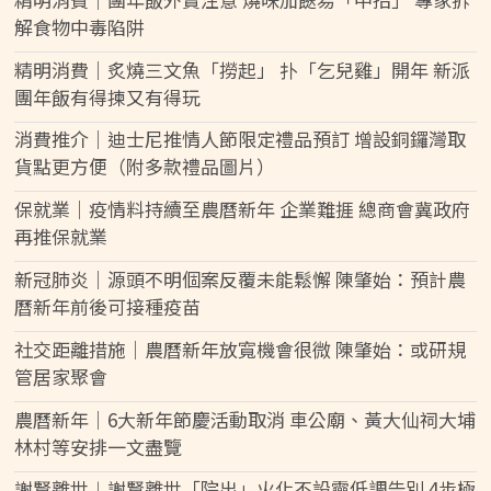
解食物中毒陷阱
精明消費｜炙燒三文魚「撈起」 扑「乞兒雞」開年 新派
團年飯有得揀又有得玩
消費推介｜迪士尼推情人節限定禮品預訂 增設銅鑼灣取
貨點更方便（附多款禮品圖片）
保就業｜疫情料持續至農曆新年 企業難捱 總商會冀政府
再推保就業
新冠肺炎｜源頭不明個案反覆未能鬆懈 陳肇始：預計農
曆新年前後可接種疫苗
社交距離措施｜農曆新年放寬機會很微 陳肇始：或研規
管居家聚會
農曆新年｜6大新年節慶活動取消 車公廟、黃大仙祠大埔
林村等安排一文盡覽
謝賢離世︱謝賢離世「院出」火化不設靈低調告別 4步極