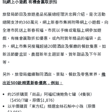
玩網上小遊戲 有機會贏取折扣
旅發局節目及旅遊產品拓展總經理洪忠興介紹，是次活動
總開支涉約360萬元，網上新春市集將附帶網上小遊戲，向
全港市民送上新春祝福。市民以手機或電腦上網參加遊
戲，有機會贏取折扣優惠，或內附賀年精品的福袋。此
外，網上市集另搜羅超過20間酒店及餐廳的餐飲隻惠，如
新派節慶盆菜、農曆新年主題菜單、賀年甜品及下午茶
等。
另外，旅發局繼續聯同酒店、景點、餐飲及零售業界，
推
出近500款精選新春優惠，例如：
約25折購買「尚品」阿福紅燒鮑魚七罐（4隻裝）
（$450/7罐，原價$1,876）
以半價購買「東方紅」精選金絲石斛中小珠（原價
$2,856）