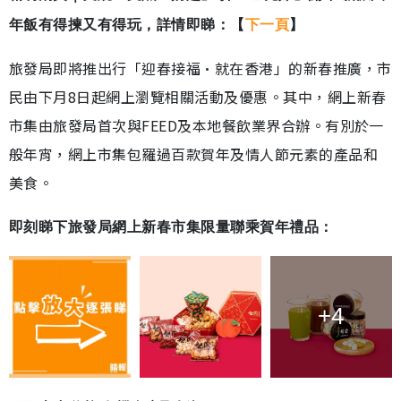
年飯有得揀又有得玩，詳情即睇：【
下一頁
】
旅發局即將推出行「迎春接福·就在香港」的新春推廣，市
民由下月8日起網上瀏覽相關活動及優惠。其中，網上新春
市集由旅發局首次與FEED及本地餐飲業界合辦。有別於一
般年宵，網上市集包羅過百款賀年及情人節元素的產品和
美食。
即刻睇下旅發局網上新春市集
限量聯乘賀年禮品：
+4