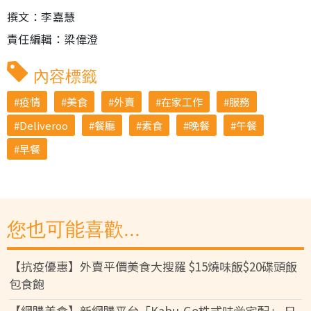
撰文：李嘉慧
責任編輯：梁偉澄
內容標籤
疫情
美食
外賣
在家工作
服務
Deliveroo
餐廳
素食
晚餐
午餐
早餐
您也可能喜歡...
【抗疫優惠】外賣平價美食大搜羅 $15燒味飯$20碟頭飯
包食飽
【網購美食】新網購平台「Kabu-Go株式味覚宅配」 日