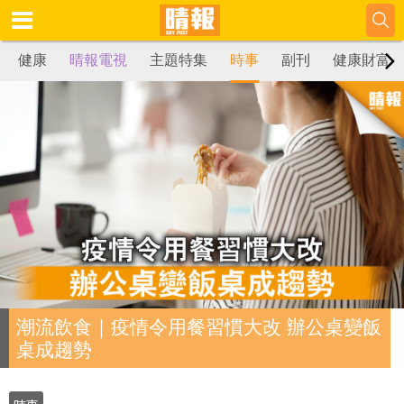
健康
晴報電視
主題特集
時事
副刊
健康財富
潮流飲食｜疫情令用餐習慣大改 辦公桌變飯
桌成趨勢