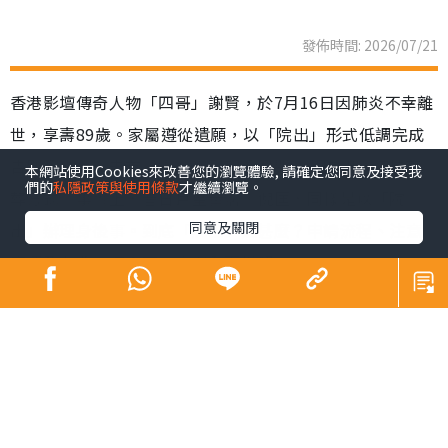
發佈時間: 2026/07/21
香港影壇傳奇人物「四哥」謝賢，於7月16日因肺炎不幸離
世，享壽89歲。家屬遵從遺願，以「院出」形式低調完成
告別及火化，未有設靈，亦引起公眾關注「院出」這種喪
本網站使用Cookies來改善您的瀏覽體驗, 請確定您同意及接受我
們的
私隱政策與使用條款
才繼續瀏覽。
葬方式。事實上，昔日巨星黃霑、倪匡，同樣是以「院
同意及關閉
出」辦理身後事。到底「院出」是甚麼？申請流程、注意
事項及收費如何？下文為您全面拆解。
同場加映：
Sick問識答｜皮膚科醫生教區分痘痘肌vs酒糟肌 A酸難斷
尾 1療法有望根治【附酒糟肌化妝貼士】
謝賢離世︱謝霆鋒豪擲8,500