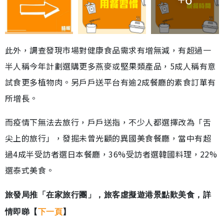
此外，調查發現市場對健康食品需求有增無減，有超過一
半人稱今年計劃選購更多燕麥或堅果類產品，5成人稱有意
試食更多植物肉。另戶戶送平台有逾2成餐廳的素食訂單有
所增長。
而疫情下無法去旅行，戶戶送指，不少人都選擇改為「舌
尖上的旅行」，發掘未曾光顧的異國美食餐廳，當中有超
過4成半受訪者選日本餐廳，36%受訪者選韓國料理，22%
選泰式美食。
旅發局推「在家旅行團」，旅客虛擬遊港景點歎美食，詳
情即睇【
下一頁
】