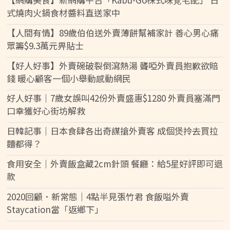
式燒肉火鍋食材醬料直送家中
【人間有情】89歲伯伯送外賣薄餅幫補家計 善心男心痛
眾籌$9.3萬元畀貼士
【好人好事】外賣碗破裂倒瀉熱湯 聾啞外賣員抱歉欲賠
錢 暖心顧客一個小舉動感動網民
好人好事｜7歲女誤叫42份外賣盛惠$1280 外賣員塞滿門
口幸獲好心街坊解救
日韓記事｜日本食肆各出奇謀搶外賣客 成個煲拎去買拉
麵都得？
食用安全│外賣飯盒藏2cm針頭 餐廳：給5星好評即可退
款
2020回顧．新常態｜4點半見張竹君 食飯嗌外賣
Staycation當「返鄉下」