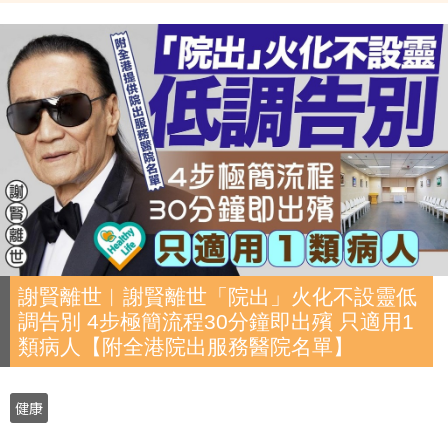
謝賢離世︱謝賢離世「院出」火化不設靈低
調告別 4步極簡流程30分鐘即出殯 只適用1
類病人【附全港院出服務醫院名單】
健康