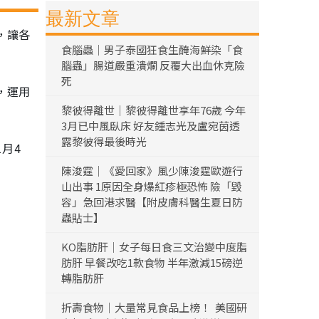
最新文章
，讓各
食腦蟲｜男子泰國狂食生醃海鮮染「食
腦蟲」腸道嚴重潰爛 反覆大出血休克險
死
，運用
黎彼得離世｜黎彼得離世享年76歲 今年
3月已中風臥床 好友鍾志光及盧宛茵透
露黎彼得最後時光
月4
陳浚霆｜《愛回家》風少陳浚霆歐遊行
山出事 1原因全身爆紅疹極恐怖 險「毀
容」急回港求醫【附皮膚科醫生夏日防
蟲貼士】
KO脂肪肝｜女子每日食三文治變中度脂
肪肝 早餐改吃1款食物 半年激減15磅逆
轉脂肪肝
折壽食物｜大量常見食品上榜！ 美國研