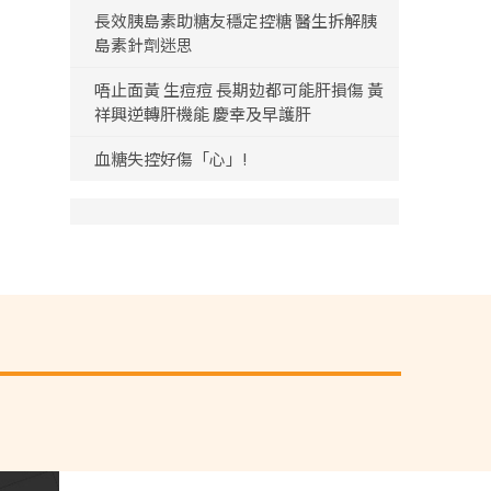
長效胰島素助糖友穩定控糖 醫生拆解胰
島素針劑迷思
唔止面黃 生痘痘 長期攰都可能肝損傷 黃
祥興逆轉肝機能 慶幸及早護肝
血糖失控好傷「心」!