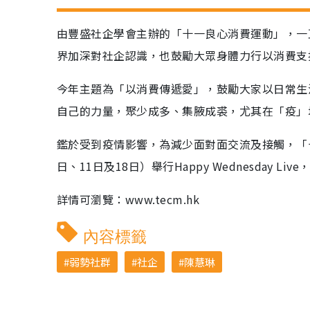
由豐盛社企學會主辦的「十一良心消費運動」，一
界加深對社企認識，也鼓勵大眾身體力行以消費支
今年主題為「以消費傳遞愛」，鼓勵大家以日常生
自己的力量，聚少成多、集腋成裘，尤其在「疫」
鑑於受到疫情影響，為減少面對面交流及接觸，「十
日、11日及18日）舉行Happy Wednesday
詳情可瀏覽：www.tecm.hk
內容標籤
弱勢社群
社企
陳慧琳