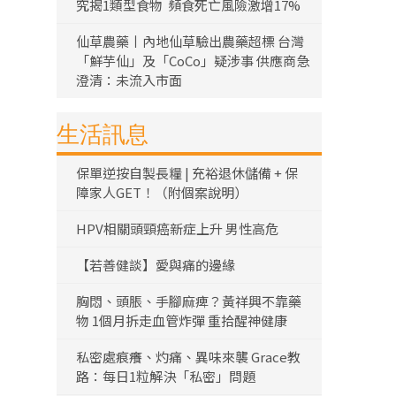
究揭1類型食物 頻食死亡風險激增17%
仙草農藥丨內地仙草驗出農藥超標 台灣
「鮮芋仙」及「CoCo」疑涉事 供應商急
澄清：未流入市面
生活訊息
保單逆按自製長糧 | 充裕退休儲備 + 保
障家人GET！（附個案說明）
HPV相關頭頸癌新症上升 男性高危
【若善健談】愛與痛的邊緣
胸悶、頭脹、手腳麻痺？黃祥興不靠藥
物 1個月拆走血管炸彈 重拾醒神健康
私密處痕癢、灼痛、異味來襲 Grace教
路：每日1粒解決「私密」問題