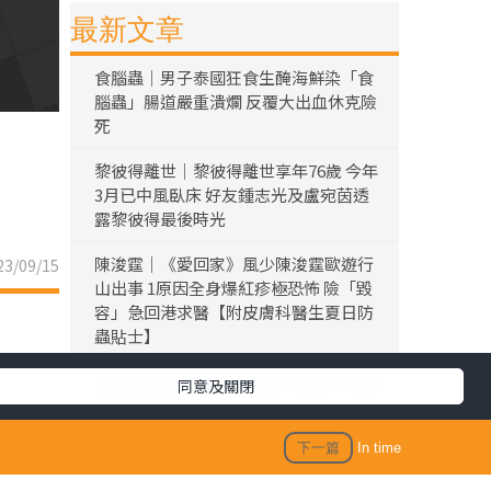
最新文章
食腦蟲｜男子泰國狂食生醃海鮮染「食
腦蟲」腸道嚴重潰爛 反覆大出血休克險
死
黎彼得離世｜黎彼得離世享年76歲 今年
3月已中風臥床 好友鍾志光及盧宛茵透
露黎彼得最後時光
陳浚霆｜《愛回家》風少陳浚霆歐遊行
3/09/15
山出事 1原因全身爆紅疹極恐怖 險「毀
容」急回港求醫【附皮膚科醫生夏日防
蟲貼士】
KO脂肪肝｜女子每日食三文治變中度脂
同意及關閉
肪肝 早餐改吃1款食物 半年激減15磅逆
轉脂肪肝
下一篇
In time
折壽食物｜大量常見食品上榜！ 美國研