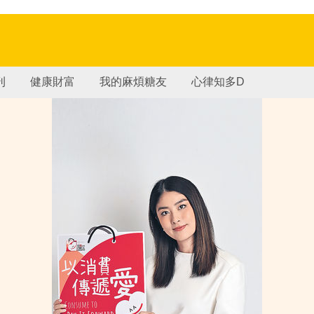
刊
健康財富
我的麻煩糖友
心律知多D