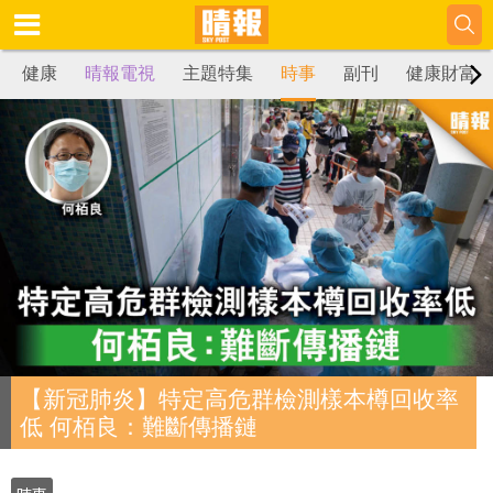
健康
晴報電視
主題特集
時事
副刊
健康財富
【新冠肺炎】特定高危群檢測樣本樽回收率
低 何栢良：難斷傳播鏈