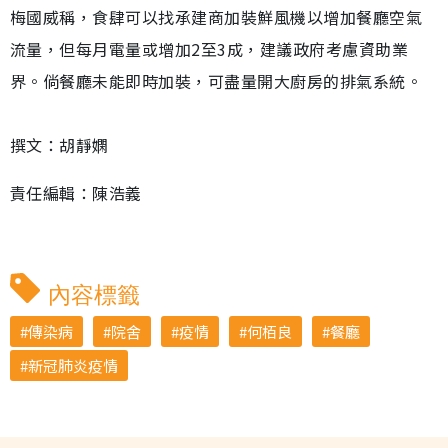
梅國威稱，食肆可以找承建商加裝鮮風機以增加餐廳空氣
流量，但每月電量或增加2至3成，建議政府考慮資助業
界。倘餐廳未能即時加裝，可盡量開大廚房的排氣系統。
撰文：胡靜嫻
責任編輯：陳浩義
內容標籤
傳染病
院舍
疫情
何栢良
餐廳
新冠肺炎疫情