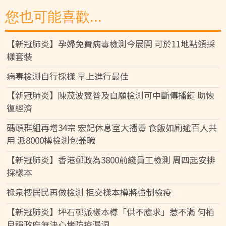
您也可能喜歡...
【新冠肺炎】孕婦免費病毒檢測今展開 可於11地點領採
樣套裝
病毒檢測自行採樣 早上進行最佳
【新冠肺炎】陳茂波冀普及自願檢測可中斷傳播鏈 助恢
復經濟
碼頭群組再增34宗 宏記休息室大播毒 食飯如廁逾百人共
用 派8000樽檢測包兼職
【新冠肺炎】香港郵政為3800前綫員工檢測 周四起安排
採樣本
祿泉樓居民再做檢測 拒交樣本樽將強制檢疫
【新冠肺炎】坪石邨派樣本樽「供不應求」惹不滿 何栢
良稱政府無決心堵防疫漏洞