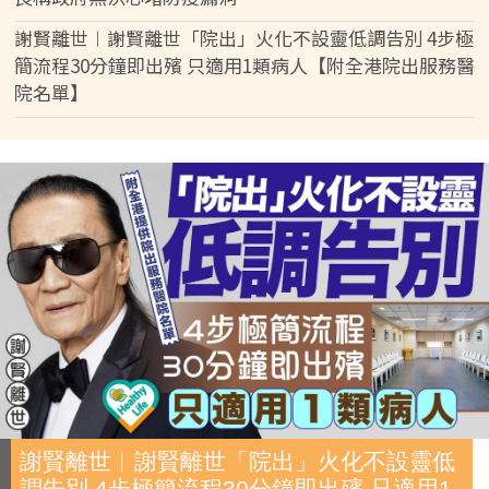
謝賢離世︱謝賢離世「院出」火化不設靈低調告別 4步極
簡流程30分鐘即出殯 只適用1類病人【附全港院出服務醫
院名單】
謝賢離世︱謝賢離世「院出」火化不設靈低
調告別 4步極簡流程30分鐘即出殯 只適用1