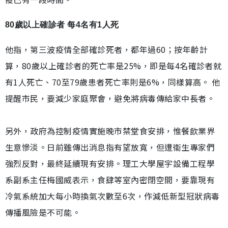
80歲以上確診者 每4名有1人死
他指，第三波疫情全部確診死者，都年過60；按年齡計
算，80歲以上確診者的死亡率是25%，即是每4名確診者就
有1人死亡、70至79歲患者死亡率則是6%，同樣算高。 他
提醒市民，要減少家庭聚會，避免將病毒傳給家中長者。
另外，政府為控制疫情實施晚市禁堂食安排，惟餐飲業界
生意慘淡。日前雖傳出消息指有望放寬，但遭衞生專家們
強烈反對，最終延續現有安排。理工大學屋宇設備工程學
系副系主任梅國威表示，食肆等室內密閉空間，要靠現有
冷氣系統加大每小時換氣次數至6次，作減低新型冠狀病毒
傳播風險是不可能。