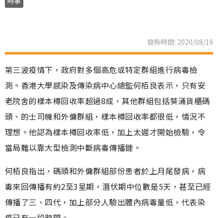
時事
發佈時間: 2020/08/19
第三波疫情下，政府對多個高危或特定群組進行病毒檢
測。香港大學感染及傳染病中心總監何栢良表示，只有安
老院舍的樣本樽回收率超過8成，其他群組包括葵涌貨櫃碼
頭、的士司機和外傭群組，樣本樽回收率都很低，情況不
理想。他認為樣本樽回收率低，加上太遲才開始檢驗，令
當局難以靠大型檢測中斷病毒傳播鏈。
何栢良指出，碼頭和外傭群組部份患者於上月尾發病，病
毒來回傳播有約2至3星期，潛伏期中位數是5天，甚至已經
傳播了三、四代，加上部分人驗出體內病毒量低，代表染
疫已有一段時間。