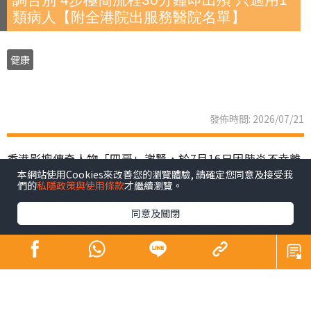
類病人【附全港院出服務醫院名單】
健康
發佈時間: 2026/07/21
香港影壇傳奇人物「四哥」謝賢，於7月16日因肺炎不幸離
本網站使用Cookies來改善您的瀏覽體驗, 請確定您同意及接受我
世，享壽89歲。家屬遵從遺願，以「院出」形式低調完成
們的
私隱政策與使用條款
才繼續瀏覽。
告別及火化，未有設靈，亦引起公眾關注「院出」這種喪
同意及關閉
葬方式。事實上，昔日巨星黃霑、倪匡，同樣是以「院
出」辦理身後事。到底「院出」是甚麼？申請流程、注意
事項及收費如何？下文為您全面拆解。
同場加映：