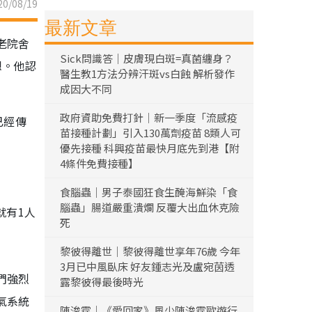
0/08/19
最新文章
老院舍
Sick問識答｜皮膚現白斑=真菌纏身？
想。他認
醫生教1方法分辨汗斑vs白蝕 解析發作
成因大不同
政府資助免費打針｜新一季度「流感疫
已經傳
苗接種計劃」引入130萬劑疫苗 8類人可
優先接種 科興疫苗最快月底先到港【附
4條件免費接種】
食腦蟲｜男子泰國狂食生醃海鮮染「食
腦蟲」腸道嚴重潰爛 反覆大出血休克險
就有1人
死
黎彼得離世｜黎彼得離世享年76歲 今年
3月已中風臥床 好友鍾志光及盧宛茵透
們強烈
露黎彼得最後時光
氣系統
陳浚霆｜《愛回家》風少陳浚霆歐遊行