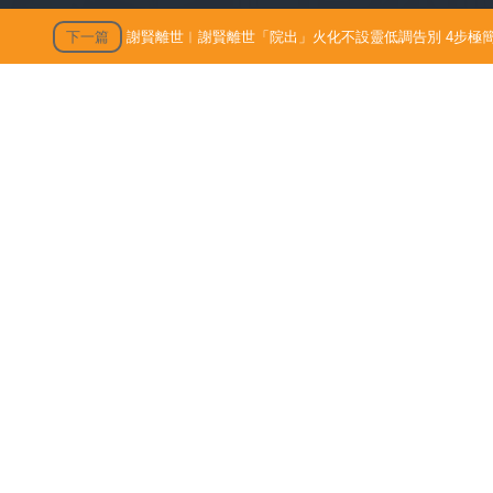
下一篇
謝賢離世︱謝賢離世「院出」火化不設靈低調告別 4步極簡
出」火化不設靈低調告別 4
殯 只適用1類病人【附全港院
發佈時間: 202