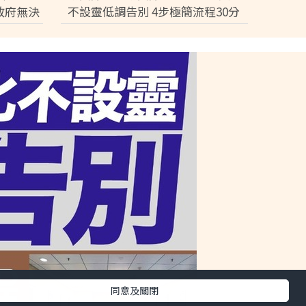
政府無決
不設靈低調告別 4步極簡流程30分
鐘即出殯 只適用1類病人【附全港
院出服務醫院名單】
同意及關閉