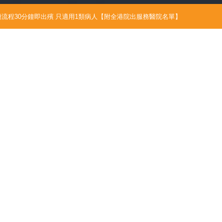
流程30分鐘即出殯 只適用1類病人【附全港院出服務醫院名單】
6/07/21