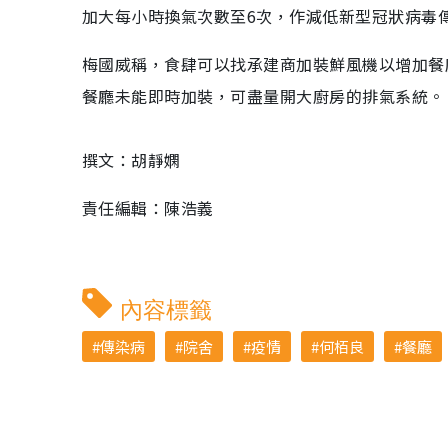
加大每小時換氣次數至6次，作減低新型冠狀病毒
梅國威稱，食肆可以找承建商加裝鮮風機以增加餐
餐廳未能即時加裝，可盡量開大廚房的排氣系統。
撰文：胡靜嫻
責任編輯：陳浩義
內容標籤
傳染病
院舍
疫情
何栢良
餐廳