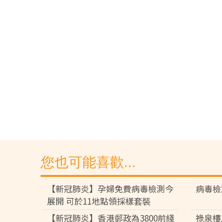
您也可能喜歡...
【新冠肺炎】孕婦免費病毒檢測今
病毒檢
展開 可於11地點領採樣套裝
【新冠肺炎】香港郵政為3800前綫
祿泉樓