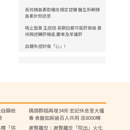
長效胰島素助糖友穩定控糖 醫生拆解胰
島素針劑迷思
唔止面黃 生痘痘 長期攰都可能肝損傷 黃
祥興逆轉肝機能 慶幸及早護肝
血糖失控好傷「心」!
及自願檢
碼頭群組再增34宗 宏記休息室大播
濟
毒 食飯如廁逾百人共用 派8000樽
檢測包兼職
本樽「供
謝賢離世︱謝賢離世「院出」火化