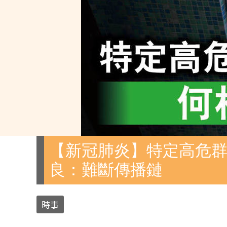
【新冠肺炎】特定高危群
良：難斷傳播鏈
時事