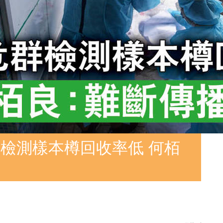
檢測樣本樽回收率低 何栢