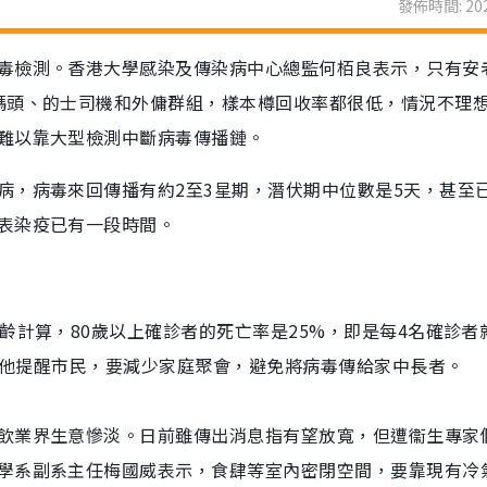
發佈時間: 202
毒檢測。香港大學感染及傳染病中心總監何栢良表示，只有安
碼頭、的士司機和外傭群組，樣本樽回收率都很低，情況不理
難以靠大型檢測中斷病毒傳播鏈。
病，病毒來回傳播有約2至3星期，潛伏期中位數是5天，甚至
表染疫已有一段時間。
齡計算，80歲以上確診者的死亡率是25%，即是每4名確診者
。 他提醒市民，要減少家庭聚會，避免將病毒傳給家中長者。
飲業界生意慘淡。日前雖傳出消息指有望放寬，但遭衞生專家
學系副系主任梅國威表示，食肆等室內密閉空間，要靠現有冷