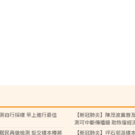
測自行採樣 早上進行最佳
【新冠肺炎】陳茂波冀普
測可中斷傳播鏈 助恢復經
居民再做檢測 拒交樣本樽將
【新冠肺炎】坪石邨派樣