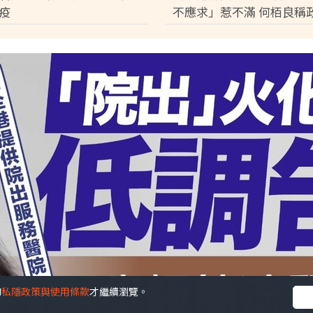
疫
不應求」惹不滿 何栢良稱
心堵防疫漏洞
的
私隱政策與使用條款
才繼續瀏覽。