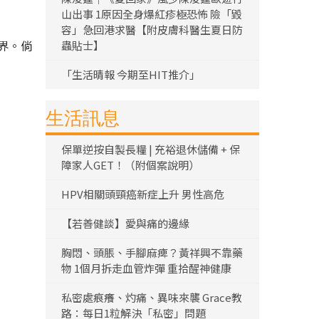
山出事 1原因全身爆紅疹極恐怖 險「毀
容」急回港求醫【附皮膚科醫生夏日防
界。倘
蟲貼士】
「生活晴報 今期至HIT推介」
生活訊息
保單逆按自製長糧 | 充裕退休儲備 + 保
障家人GET！（附個案說明）
HPV相關頭頸癌新症上升 男性高危
【若善健談】愛與痛的邊緣
胸悶、頭脹、手腳麻痺？黃祥興不靠藥
物 1個月拆走血管炸彈 重拾醒神健康
私密處痕癢、灼痛、異味來襲 Grace教
路：每日1粒解決「私密」問題