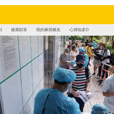
刊
健康財富
我的麻煩糖友
心律知多D