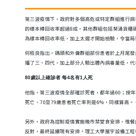
第三波疫情下，政府對多個高危或特定群組進行病
的樣本樽回收率超過8成，其他群組包括葵涌貨櫃
為樣本樽回收率低，加上太遲才開始檢驗，令當局
何栢良指出，碼頭和外傭群組部份患者於上月尾發
播了三、四代，加上部分人驗出體內病毒量低，代
80歲以上確診者 每4名有1人死
他指，第三波疫情全部確診死者，都年過60；按年
死亡、70至79歲患者死亡率則是6%，同樣算高
另外，政府為控制疫情實施晚市禁堂食安排，惟餐
反對，最終延續現有安排。理工大學屋宇設備工程