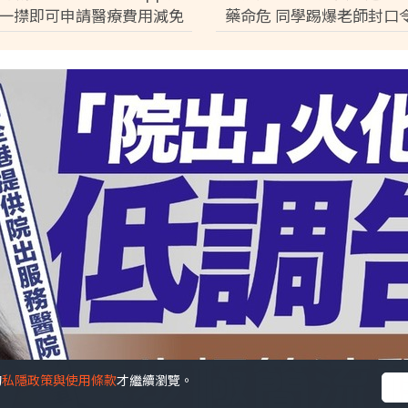
一㩒即可申請醫療費用減免
藥命危 同學踢爆老師封口
完成預約免排隊【附申請條
音逼和解：討論都冇用
的
私隱政策與使用條款
才繼續瀏覽。