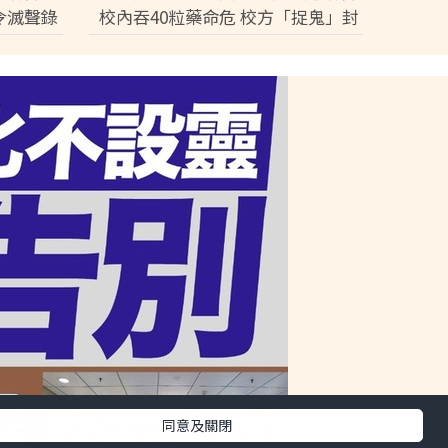
令滅聲錄
校內吞40粒藥命危 校方「捉鬼」封
口 家屬震怒踢爆冷血內幕
同意及關閉