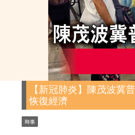
【新冠肺炎】陳茂波冀普
恢復經濟
時事