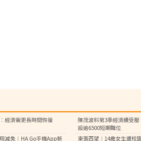
︰經濟需更長時間恢復
陳茂波料第3季經濟續受壓
設逾6500短期職位
用減免︱HA Go手機App新
東張西望︱14歲女生遭校