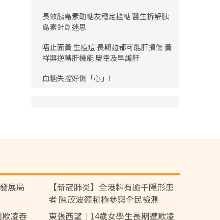
長效胰島素助糖友穩定控糖 醫生拆解胰
島素針劑迷思
唔止面黃 生痘痘 長期攰都可能肝損傷 黃
祥興逆轉肝機能 慶幸及早護肝
血糖失控好傷「心」!
 發展局
【新冠肺炎】全港料有逾千隱形患
者 陳茂波籲積極參與全民檢測
園欺凌吞
東張西望︱14歲女學生長期遭欺凌