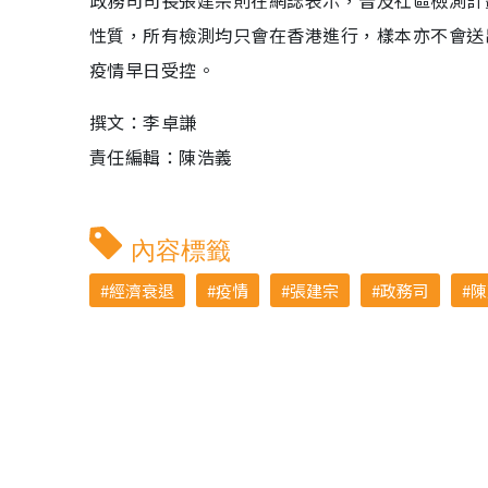
政務司司長張建宗則在網誌表示，普及社區檢測計
性質，所有檢測均只會在香港進行，樣本亦不會送
疫情早日受控。
撰文：李卓謙
責任編輯：陳浩義
內容標籤
經濟衰退
疫情
張建宗
政務司
陳