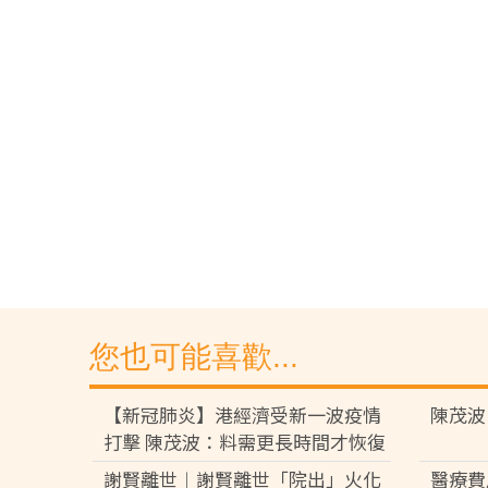
您也可能喜歡...
【新冠肺炎】港經濟受新一波疫情
陳茂波
打擊 陳茂波：料需更長時間才恢復
謝賢離世︱謝賢離世「院出」火化
醫療費