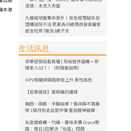
屬自願
澄清：未流入市面
讓本港
九龍城地盤奪命意外丨安全經理疑失足
墮樓送院不治 死者為39歲兩孩爸爸屬家
庭支柱育7歲及3歲子女
生活訊息
保單逆按自製長糧 | 充裕退休儲備 + 保
障家人GET！（附個案說明）
HPV相關頭頸癌新症上升 男性高危
【若善健談】愛與痛的邊緣
胸悶、頭脹、手腳麻痺？黃祥興不靠藥
物 1個月拆走血管炸彈 重拾醒神健康
私密處痕癢、灼痛、異味來襲 Grace教
路：每日1粒解決「私密」問題