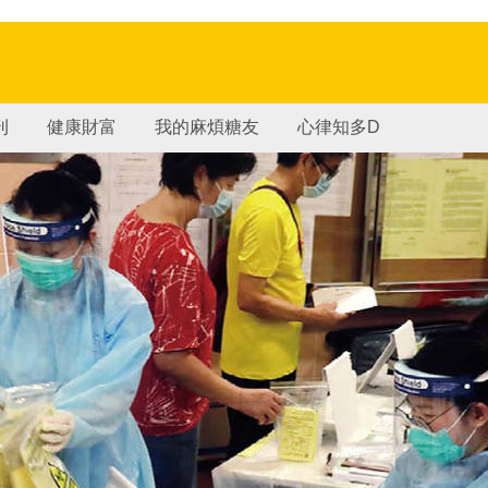
刊
健康財富
我的麻煩糖友
心律知多D