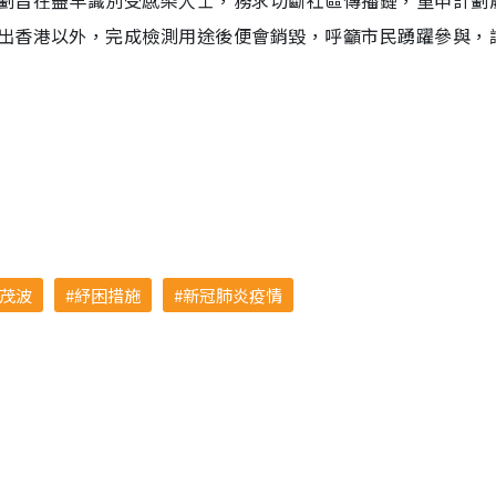
劃旨在盡早識別受感染人士，務求切斷社區傳播鏈，重申計劃
出香港以外，完成檢測用途後便會銷毀，呼籲市民踴躍參與，
茂波
紓困措施
新冠肺炎疫情