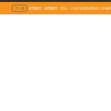
下一篇
謝賢離世︱謝賢離世「院出」火化不設靈低調告別 4步極簡
出」火化不設靈低調告別 4
殯 只適用1類病人【附全港院
發佈時間: 202