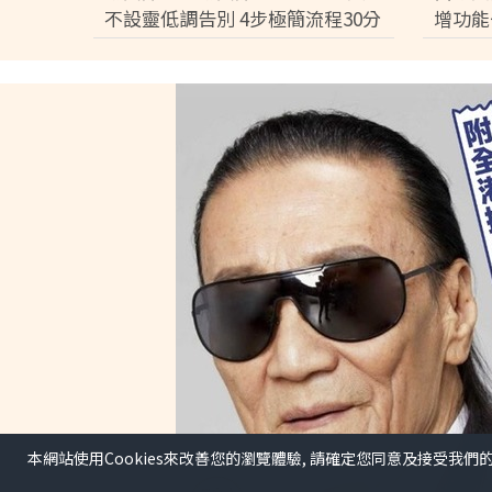
不設靈低調告別 4步極簡流程30分
增功能
鐘即出殯 只適用1類病人【附全港
3分鐘
院出服務醫院名單】
件】
本網站使用Cookies來改善您的瀏覽體驗, 請確定您同意及接受我們