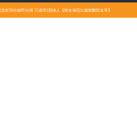
流程30分鐘即出殯 只適用1類病人【附全港院出服務醫院名單】
6/07/21