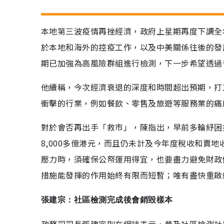
本地第三波疫情再挫經濟，政府上星期再度下調全
於本地和海外的控疫工作，以及中美關係往後的發
期已加強為高風險群組進行檢測，下一步希望透過
他續稱，今次經濟衰退的深度和時間超出預期，打
衝擊的行業，例如餐飲、零售及旅遊等服務業的痛
對於會否再出手「救市」，陳指出，早前多輪紓困措
8,000多億港元，而且仍未計及今年度稅收和賣
壓力時，須確保公帑運用得宜，也要盡力避免財政
措施能發揮的作用始終有限而短暫；唯有盡快重啟
張建宗：社區檢測完成後會銷毀樣本