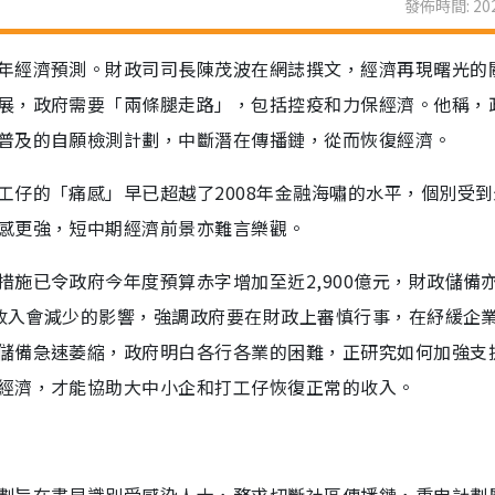
發佈時間: 202
年經濟預測。財政司司長陳茂波在網誌撰文，經濟再現曙光的
展，政府需要「兩條腿走路」，包括控疫和力保經濟。他稱，
普及的自願檢測計劃，中斷潛在傳播鏈，從而恢復經濟。
工仔的「痛感」早已超越了2008年金融海嘯的水平，個別受
感更強，短中期經濟前景亦難言樂觀。
施已令政府今年度預算赤字增加至近2,900億元，財政儲備
地收入會減少的影響，強調政府要在財政上審慎行事，在紓緩企
儲備急速萎縮，政府明白各行各業的困難，正研究如何加強支
經濟，才能協助大中小企和打工仔恢復正常的收入。