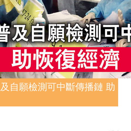
及自願檢測可中斷傳播鏈 助