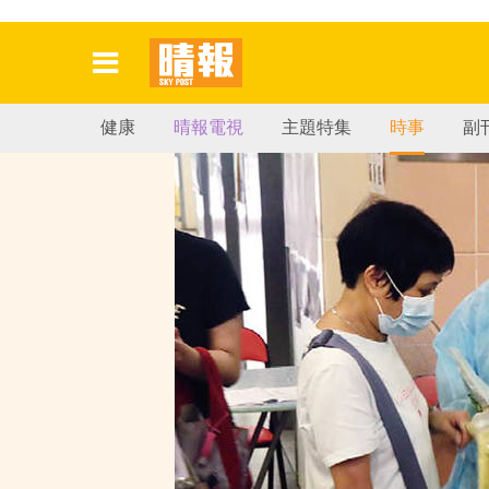
健康
晴報電視
主題特集
時事
副