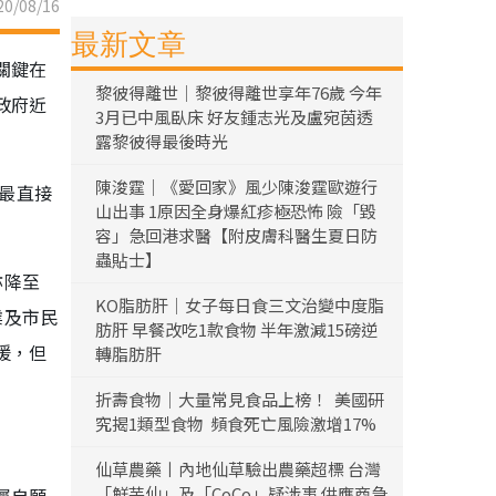
0/08/16
最新文章
關鍵在
黎彼得離世｜黎彼得離世享年76歲 今年
政府近
3月已中風臥床 好友鍾志光及盧宛茵透
露黎彼得最後時光
陳浚霆｜《愛回家》風少陳浚霆歐遊行
到最直接
山出事 1原因全身爆紅疹極恐怖 險「毀
容」急回港求醫【附皮膚科醫生夏日防
蟲貼士】
亦降至
KO脂肪肝｜女子每日食三文治變中度脂
業及市民
肪肝 早餐改吃1款食物 半年激減15磅逆
援，但
轉脂肪肝
折壽食物｜大量常見食品上榜！ 美國研
究揭1類型食物 頻食死亡風險激增17%
仙草農藥丨內地仙草驗出農藥超標 台灣
「鮮芋仙」及「CoCo」疑涉事 供應商急