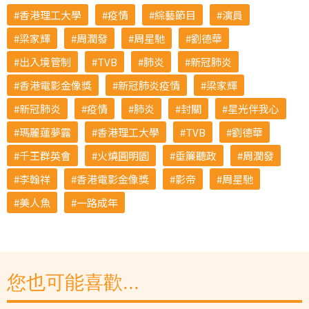
香港理工大學‎
疫情
綜藝節目
演員
梁家輝
周潤發
周星馳
劉德華
出入境管制
TVB
肺炎
新冠肺炎
香港電影金像獎
新冠肺炎疫情
梁家輝
新冠肺炎
疫情
肺炎
封關
星光伴我心
瑪麗蓮夢露
香港理工大學
TVB
劉德華
千王群英會
火燒圓明園
垂簾聽政
周潤發
李翰祥
香港電影金像獎
影帝
周星馳
美人魚
一路成年
您也可能喜歡...