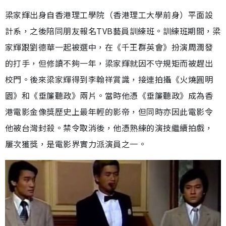
梁家輝出身自香港理工學院（香港理工大學前身）平面設
計系，之後陪同朋友報名TVB藝員訓練班。訓練班期間，梁
家輝跟劉德華一起被選中，在《千王群英會》扮演周潤發
的打手，但修讀不夠一年，梁家輝就因不守規矩而被趕出
校門。後來梁家輝得到李翰祥賞識，接連拍攝《火燒圓明
園》和《垂簾聽政》兩片。當時他憑《垂簾聽政》成為香
港電影金像獎歷史上最年輕的影帝，但同時亦因此電影令
他被台灣封殺。禁令取消後，他憑熟練的演技繼續拍戲，
屢次獲獎，是電影界實力派演員之一。