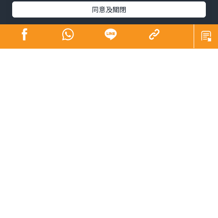
同意及關閉
糖尿病被稱之為隱形殺手並不是浪得虛名，內分泌及糖尿
科專科馬焌傑醫生直言，糖尿病是一個誘發心血管疾病的
高危因素，只是糖尿心的早期症狀並不明顯，容易被人忽
視而造成延誤治療，好多人確診時病情已經惡化，甚至危
及性命，建議糖尿病患者透過定期檢查做好預防工作，一
旦出現問題也可以及早處理及治療，防患於未然。
都市隱形殺手 併發多種致命心血管疾病
據馬焌傑醫生解釋，當血糖持續控制不當，令身體長期處