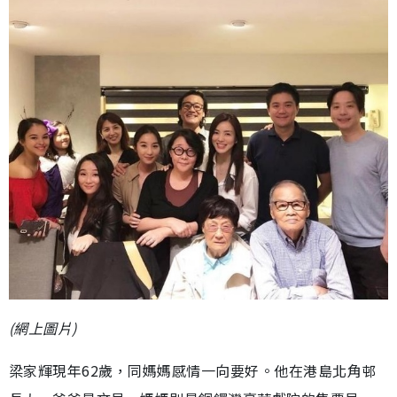
(網上圖片)
梁家輝現年62歲，同媽媽感情一向要好。他在港島北角邨