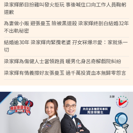
梁家輝節目扮雞叫發火拒玩 事後喊住口向工作人員鞠躬
道歉
為妻做小販 避張曼玉 險被黑道殺 梁家輝終剖白結婚32年
不出軌秘密
結婚逾30年 梁家輝肉緊攬老婆 孖女冧爆示愛：家就係一
切
梁家輝為傷健人士當領跑員 暖男化身呂奇解戲院糾紛
梁家輝有情義撐好友張曼玉 過千萬投資血本無歸零怨言