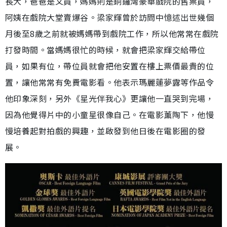
長大，爸爸是文員，媽媽則是銅鑼灣豪華戲院的售票員，
阿姨在戲院大堂賣爆谷。梁家輝曾於訪問中憶述出世幾個
月後至8歲之前就被媽媽帶到戲院工作，所以他常常在戲院
打發時間。當媽媽很忙的時候，就會把梁家輝交給帶位
員，如果有位，帶位員就會把他安置在樓上票價最貴的位
置，讓他常常有免費電影看。他表示瑪麗蓮夢露等作品令
他印象深刻，另外《星光伴我心》更讓他一直哭到完場，
因為他覺得片中的小童星很像自己。在電影薰陶下，他慢
慢培養起對拍戲的興趣，並啟發到他日後在電影圈的發
展。