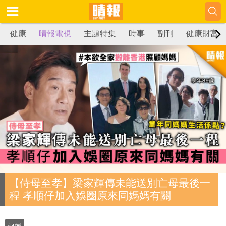
健康
晴報電視
主題特集
時事
副刊
健康財富
【侍母至孝】梁家輝傳未能送別亡母最後一
程 孝順仔加入娛圈原來同媽媽有關