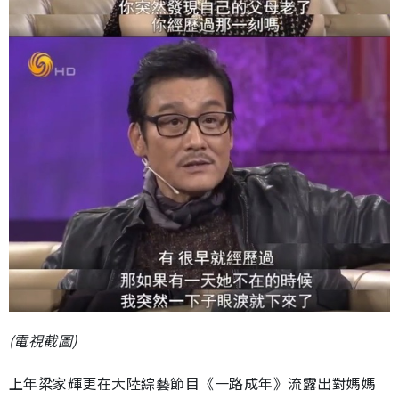
(電視截圖)
上年梁家輝更在大陸綜藝節目《一路成年》流露出對媽媽