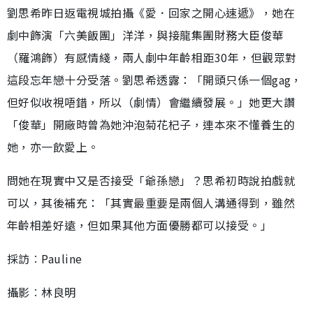
劉思希昨日返電視城拍攝《愛．回家之開心速遞》，她在
劇中飾演「六美飯團」洋洋，與接龍集團財務大臣俊華
（羅鴻飾）有感情綫，兩人劇中年齡相距30年，但觀眾對
這段忘年戀十分受落。劉思希透露：「開頭只係一個gag，
但好似收視唔錯，所以（劇情）會繼續發展。」她更大讚
「俊華」開廠時曾為她沖泡菊花杞子，連本來不懂養生的
她，亦一飲愛上。
問她在現實中又是否接受「爺孫戀」？思希初時說拍戲就
可以，其後補充：「其實最重要是兩個人溝通得到，雖然
年齡相差好遠，但如果其他方面優勝都可以接受。」
採訪︰Pauline
攝影︰林良明