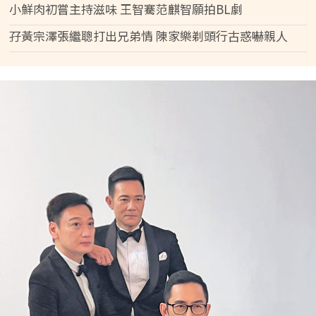
小鮮肉初嘗主持滋味 王智騫范麒智願拍BL劇
孖黃宗澤張繼聰打出兄弟情 陳家樂剃頭行古惑嚇親人