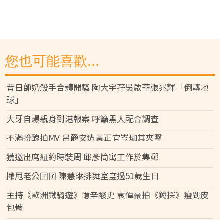
您也可能喜歡...
昔日師奶殺手合體開騷 陶大宇孖吳啟華張兆輝「倒轉地
球」
大牙自爆親身到港報案 呼籲黑人配合調查
不滿扮醜拍MV 呂爵安遭黃正宜岑珈其夾擊
獲邀出席紐約時裝周 邱彥筒寓工作於集郵
撇甩老公囝囝 陳慧琳排舞室度過51歲生日
主持《歐洲鐵騎遊》憶辛酸史 袁偉豪拍《鐵探》瘦到皮
包骨