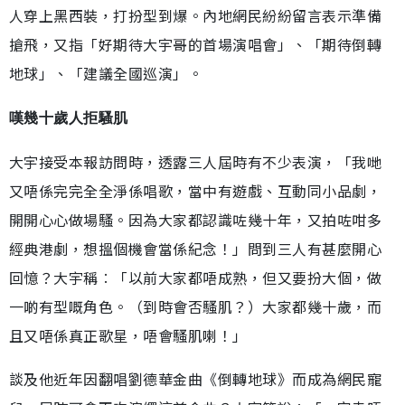
人穿上黑西裝，打扮型到爆。內地網民紛紛留言表示準備
搶飛，又指「好期待大宇哥的首場演唱會」、「期待倒轉
地球」、「建議全國巡演」。
嘆幾十歲人拒騷肌
大宇接受本報訪問時，透露三人屆時有不少表演，「我哋
又唔係完完全全淨係唱歌，當中有遊戲、互動同小品劇，
開開心心做場騷。因為大家都認識咗幾十年，又拍咗咁多
經典港劇，想搵個機會當係紀念！」問到三人有甚麼開心
回憶？大宇稱︰「以前大家都唔成熟，但又要扮大個，做
一啲有型嘅角色。（到時會否騷肌？）大家都幾十歲，而
且又唔係真正歌星，唔會騷肌喇！」
談及他近年因翻唱劉德華金曲《倒轉地球》而成為網民寵