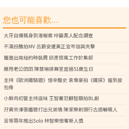
您也可能喜歡...
大牙自爆親身到港報案 呼籲黑人配合調查
不滿扮醜拍MV 呂爵安遭黃正宜岑珈其夾擊
獲邀出席紐約時裝周 邱彥筒寓工作於集郵
撇甩老公囝囝 陳慧琳排舞室度過51歲生日
主持《歐洲鐵騎遊》憶辛酸史 袁偉豪拍《鐵探》瘦到皮
包骨
小鮮肉初嘗主持滋味 王智騫范麒智願拍BL劇
孖黃宗澤張繼聰打出兄弟情 陳家樂剃頭行古惑嚇親人
苦等兩年推出Solo 林智樂恨奪新人獎