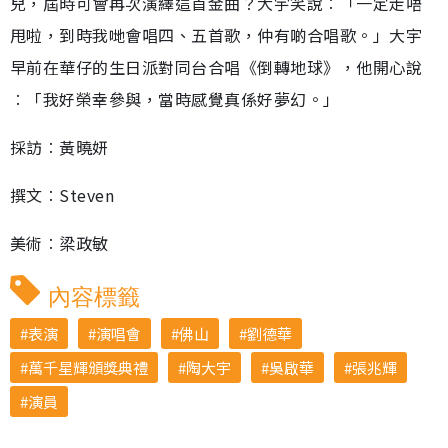
兒，屆時可會再次演繹這首金曲？大宇笑說︰「一定走唔
甩啦，到時我哋會唱四、五首歌，仲有啲合唱歌。」大宇
早前在華仔的生日派對同台合唱《倒轉地球》，他開心說
︰「我好榮幸參與，當時感覺真係好夢幻。」
採訪︰黃曉妍
撰文︰Steven
美術︰梁政敏
內容標籤
表演
演唱會
佛山
劉德華
萬千星輝頒獎典禮
陶大宇
吳啟華
張兆輝
演員