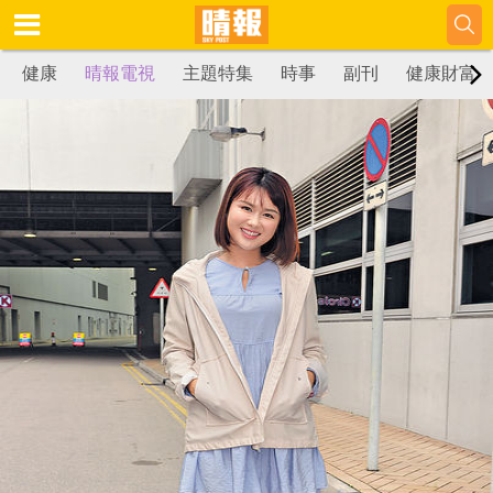
健康
晴報電視
主題特集
時事
副刊
健康財富