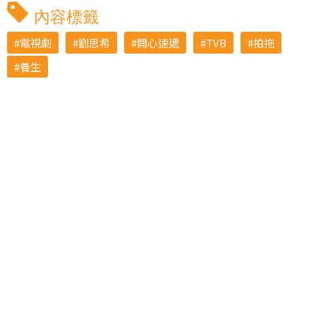
內容標籤
電視劇
劉思希
開心速遞
TVB
拍拖
養生