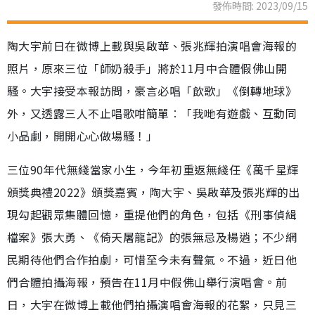
發佈時間: 2023/09/15
陶大宇前日在微博上載與吳啟華、張兆輝拍演唱會海報的
照片，原來三位「師奶殺手」將於11月中合體假佛山開
騷。大宇接受本報訪問，豪言必唱「飲歌」《倒轉地球》
外，又透露三人不止唱歌咁簡單︰「我哋有遊戲、互動同
小品劇，開開心心做場騷！」
三位90年代無綫當家小生，今年初重返無綫任《萬千星輝
頒獎典禮2022》頒獎嘉賓，陶大宇、吳啟華及張兆輝的出
現勾起觀眾集體回憶，重提他們的角色，包括《刑事偵緝
檔案》張大勇、《倚天屠龍記》的張無忌及楊逍；不少網
民期待他們合作拍劇，可惜至今未有聲氣。不過，近日他
們合體拍攝海報，預告在11月中假佛山舉行演唱會。前
日，大宇在微博上載他們拍攝演唱會海報的花絮，只見三