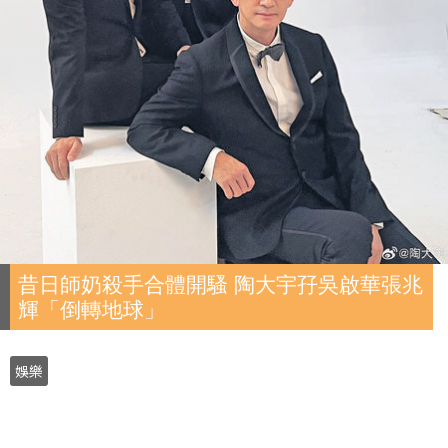
昔日師奶殺手合體開騷 陶大宇孖吳啟華張兆
輝「倒轉地球」
娛樂