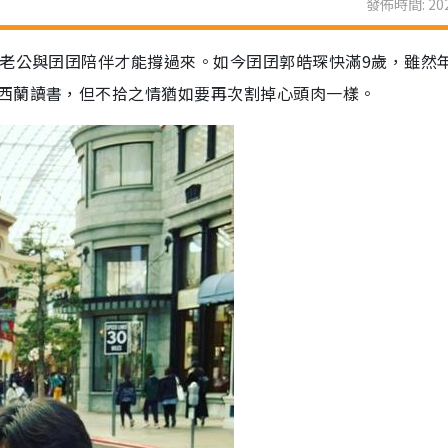
發佈時間: 202
到老公與囝囝陪伴才能撐過來。如今囝囝郭皓琛快滿9歲，雖然
西蘭讀書，但不拾之情猶如要再次割掉心頭肉一樣。