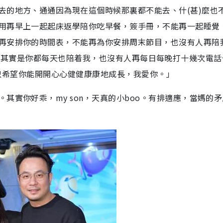
去的地方、通通因為現在這個時候那裏都不能去、什(甚)麼也
用再早上一起起床返學陪你吃早餐，簽手冊，不能再一起睡覺
再安排你的時間表，不能再為你安排周末節目，也沒有人再陪
日話我陪你，其實是你都每天也陪着我，也沒有人再每日每晚打十幾次電
有錯，只希望你能開開心心健健康康地成長，我愛你。」
其實你好乖，my son，天真的小boo。有排適應，當媽的