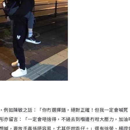
，例如陳敏之話：「你冇選擇錯，絕對正確！但我一定會喊死
彤亦留言：「一定會唔捨得，不過去到嗰邊冇咁大壓力，加油
想喊，要放手真係唔容易，尤其佢咁乖仔。」還有徐榮、楊證