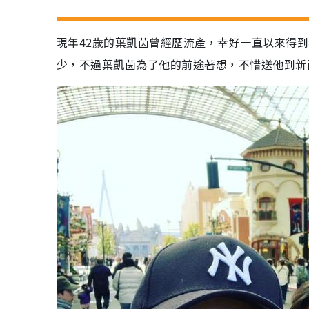
現年42歲的葉凱茵曾經歷流產，幸好一直以來得
少，不過葉凱茵為了他的前途著想，不惜送他到新