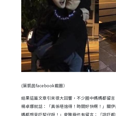
(葉凱茵facebook截圖）
結果這篇文章引來很大回響，不少圈中媽媽都留言
楊卓娜就話：「真係唔捨得！時間好快啊！」關伊
媽都想見吓契仔呀！」麥雅緻也有留言：「諗吓都