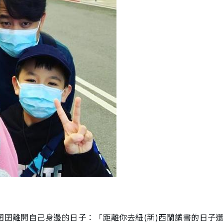
囝囝離開自己身邊的日子：「距離你去紐(新)西蘭讀書的日子還