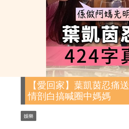
【愛回家】葉凱茵忍痛送
情剖白搞喊圈中媽媽
娛樂