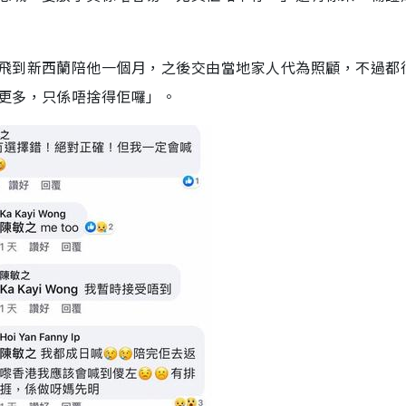
飛到新西蘭陪他一個月，之後交由當地家人代為照顧，不過都
更多，只係唔捨得佢囉」。