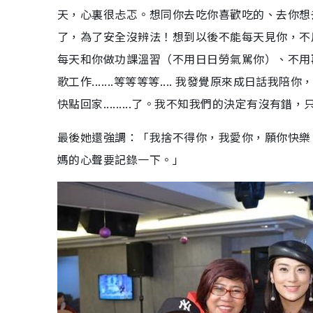
天，心裏很忐忑。想同你去吃你喜歡吃的、去你想
了，為了安全沒辨法！想到以後不能每天見你，不
每天和你做功課溫習（不用日日勞氣駡你）、不用
歌工作.......等等等等.... 我發覺原來成
快點回家.........了。我不知我們的決定有沒
最後她還強調：「我捨不得你，我愛你，願你快樂。
媽的心聲要記錄一下。」