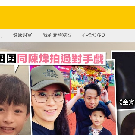
刊
健康財富
我的麻煩糖友
心律知多D