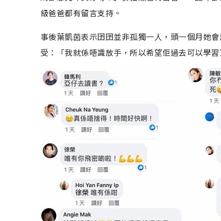
級爸爸都有留言支持。
事後葉凱茵表示囝囝並非孤獨一人，頭一個月她會
受：「我就係唔識放手，所以希望佢過去可以學習