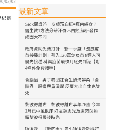
0/03/03
最新文章
年紀還
Sick問識答｜皮膚現白斑=真菌纏身？
醫生教1方法分辨汗斑vs白蝕 解析發作
成因大不同
政府資助免費打針｜新一季度「流感疫
苗接種計劃」引入130萬劑疫苗 8類人可
優先接種 科興疫苗最快月底先到港【附
4條件免費接種】
食腦蟲｜男子泰國狂食生醃海鮮染「食
腦蟲」腸道嚴重潰爛 反覆大出血休克險
死
黎彼得離世｜黎彼得離世享年76歲 今年
3月已中風臥床 好友鍾志光及盧宛茵透
露黎彼得最後時光
陳浚霆｜《愛回家》風少陳浚霆歐遊行