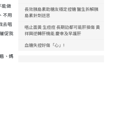
不能做
長效胰島素助糖友穩定控糖 醫生拆解胰
、不用
島素針劑迷思
我去唱
唔止面黃 生痘痘 長期攰都可能肝損傷 黃
話催促我
祥興逆轉肝機能 慶幸及早護肝
血糖失控好傷「心」!
矛盾、媽