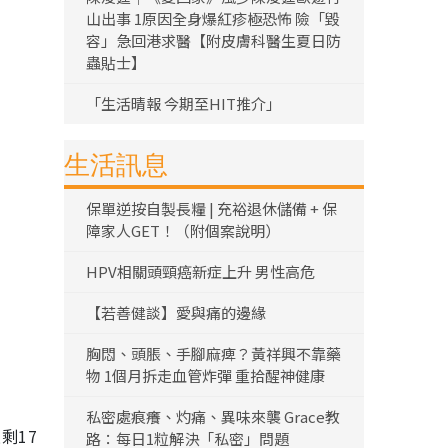
山出事 1原因全身爆紅疹極恐怖 險「毀
容」急回港求醫【附皮膚科醫生夏日防
蟲貼士】
「生活晴報 今期至HIT推介」
生活訊息
保單逆按自製長糧 | 充裕退休儲備 + 保
障家人GET！（附個案說明）
HPV相關頭頸癌新症上升 男性高危
【若善健談】愛與痛的邊緣
胸悶、頭脹、手腳麻痺？黃祥興不靠藥
物 1個月拆走血管炸彈 重拾醒神健康
私密處痕癢、灼痛、異味來襲 Grace教
剩17
路：每日1粒解決「私密」問題