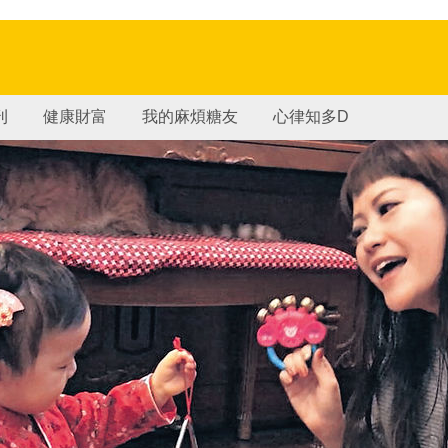
刊
健康財富
我的麻煩糖友
心律知多D