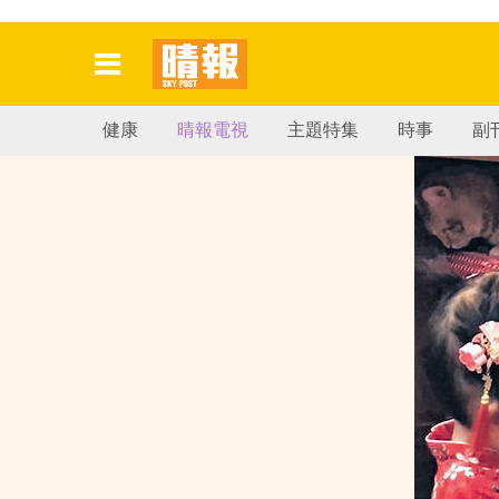
健康
晴報電視
主題特集
時事
副