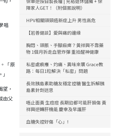
一句，
保單逆按自製長糧 | 充裕退休儲備 + 保
障家人GET！（附個案說明）
HPV相關頭頸癌新症上升 男性高危
學唱
【若善健談】愛與痛的邊緣
胸悶、頭脹、手腳麻痺？黃祥興不靠藥
物 1個月拆走血管炸彈 重拾醒神健康
佳。「原
私密處痕癢、灼痛、異味來襲 Grace教
路：每日1粒解決「私密」問題
。」
長效胰島素助糖友穩定控糖 醫生拆解胰
渴望，
島素針劑迷思
成由父
唔止面黃 生痘痘 長期攰都可能肝損傷 黃
祥興逆轉肝機能 慶幸及早護肝
血糖失控好傷「心」!