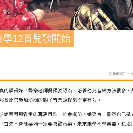
自學12首兒歌開始
發佈時間: 202
真的學得好？聲樂老師吳頴姿認為，培養幼兒音樂方法很多，
那會比只參加坊間的親子音樂課程來得更有效。
，故2歲囡囡恩霖常能耳濡目染，並會模仿。她笑言，雖然自己是
「首先不會硬要她一定要喜歡音樂，未來她學不學樂器，也沒