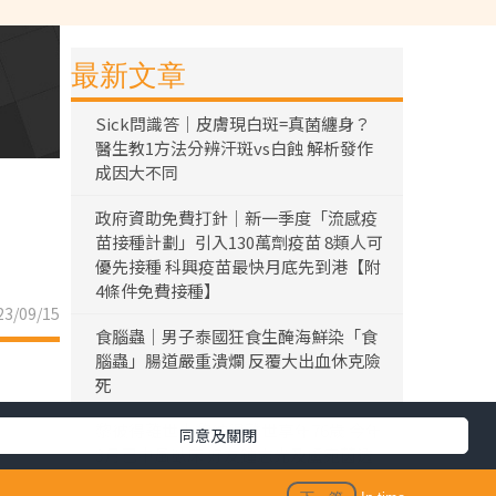
最新文章
Sick問識答｜皮膚現白斑=真菌纏身？
醫生教1方法分辨汗斑vs白蝕 解析發作
成因大不同
政府資助免費打針｜新一季度「流感疫
苗接種計劃」引入130萬劑疫苗 8類人可
優先接種 科興疫苗最快月底先到港【附
4條件免費接種】
3/09/15
食腦蟲｜男子泰國狂食生醃海鮮染「食
腦蟲」腸道嚴重潰爛 反覆大出血休克險
死
黎彼得離世｜黎彼得離世享年76歲 今年
同意及關閉
3月已中風臥床 好友鍾志光及盧宛茵透
露黎彼得最後時光