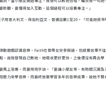
聲詞，當小朋友開始專注，我便可以教她合唱，輪流我一句她
要聆聽，要懂得加入互動，這個過程可以培養專注。」
教孩子用意大利文、保加利亞文、普通話數1至20。「可能她很早
動遊戲認識音樂，Faith也曾帶女兒參與過，但感覺效果不
鬆，故我發現自己教她，她吸收更好更快，之後便沒有再去學
要馬上答應，而要用拖字訣。「要讓小朋友等，有時間沉澱及
母壓力來學音樂，而最終放棄學習多年的音樂成果，故她不贊