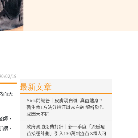
0/02/19
最新文章
然而大
Sick問識答｜皮膚現白斑=真菌纏身？
醫生教1方法分辨汗斑vs白蝕 解析發作
成因大不同
老師，
政府資助免費打針｜新一季度「流感疫
所謂，
苗接種計劃」引入130萬劑疫苗 8類人可