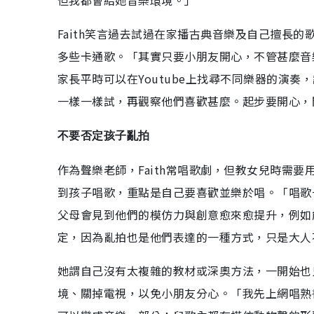
但我都會給她音樂環境。」
Faith笑言過去試過在家播古典音樂及自己擅長
多些卡通歌。「其實只要小朋友開心，不管甚麼音
家長平時可以在Youtube上找尋不同樂器的演
一樣一樣試，再觀察他們喜歡甚麼。起步要開心，
不要否定孩子亂拍
作為聲樂老師，Faith常唱歌劇，但教女兒時需
到孩子唱歌，重點是自己要喜歡並樂於唱。「唱歌
父母會見到他們的模仿力與創意愈來愈提升，例如
定，因為亂拍也是他們表達的一種方式，只是大人
她謂自己沒有太複雜的教材或深奧方法，一開始也
境、關掉電視，以免小朋友分心。「我先上網唱熟