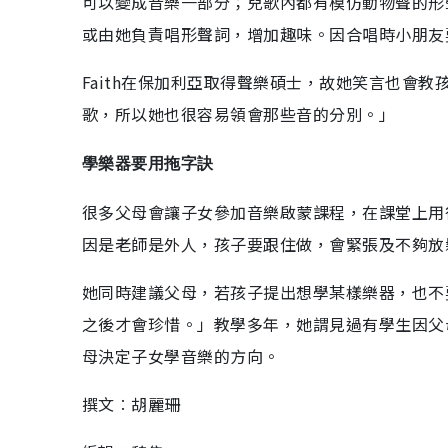
可以變成音樂一部分；兒歌內都有模仿動物聲的形
或由她負責唱形聲詞，增加趣味。因合唱時小朋友
Faith在保加利亞取得聲樂碩士，故她笑言也會
歌，所以她也很容易領會那些音的分別。」
學樂器要用拖字訣
很多父母會讓子女參加音樂啟蒙課程，在課堂上用律
因是老師是外人，孩子要跟住做，會緊張及不夠放
她同時建議父母，若孩子提出想學某樣樂器，也不
之後才會珍惜。」教學多年，她謂見過有學生因父
母決定子女學音樂的方向。
撰文︰胡麗珊