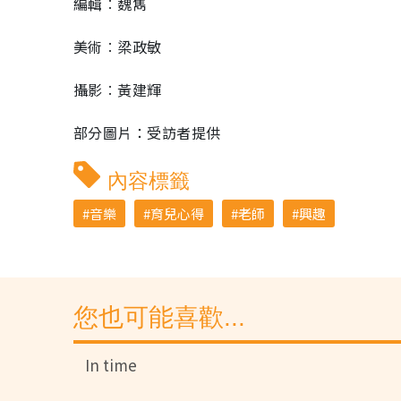
編輯︰魏雋
美術︰梁政敏
攝影︰黃建輝
部分圖片：受訪者提供
內容標籤
音樂
育兒心得
老師
興趣
您也可能喜歡...
In time