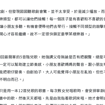
的歌劇，但發現囡囡聽歌劇會驚，並不太享受，於是減少播放，
樂類型，都可以讓他們接觸！每一個孩子是有喜歡和不喜歡的
奏，讓小朋友多聽。有機會便帶他們去琴行，接觸不同類型的敲擊
開心才容易繼續，故不一定很快鎖定要學某樣樂器。」
要用回最簡單的5音階兒歌，她強調父母無論是否有把靚聲，總是
一定可以幫助建立節奏感，小朋友喜歡媽媽的聲音，跟小朋友
能把歌仔變奏、自創拍子，大人可能覺得小朋友在亂拍，但也
不明白而已。」
只是用一本12首兒歌的歌書，每次教女兒唱歌時，會安排寧靜
書中的歌，然後天天都唱，先是由我指着歌詞來唱，她才會明