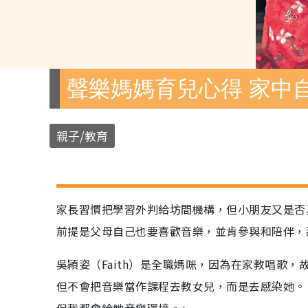
聲樂媽媽育兒心得 家中
親子/教育
家長習慣把學習外判給坊間機構，但小朋友又是否
前提是父母自己也要喜歡音樂，並肯參與和陪伴，
吳頴姿（Faith）是全職媽咪，因為在家教唱歌
但不會把音樂當作課程去教女兒，而是去感染她。