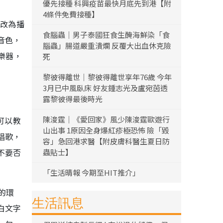
優先接種 科興疫苗最快月底先到港【附
4條件免費接種】
而改為播
食腦蟲｜男子泰國狂食生醃海鮮染「食
音色，
腦蟲」腸道嚴重潰爛 反覆大出血休克險
樂器，
死
黎彼得離世｜黎彼得離世享年76歲 今年
3月已中風臥床 好友鍾志光及盧宛茵透
露黎彼得最後時光
陳浚霆｜《愛回家》風少陳浚霆歐遊行
可以教
山出事 1原因全身爆紅疹極恐怖 險「毀
唱歌，
容」急回港求醫【附皮膚科醫生夏日防
不要否
蟲貼士】
「生活晴報 今期至HIT推介」
的環
生活訊息
白文字