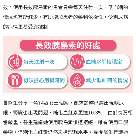
效。使用長效胰島素的患者只需每天注射一次，低血糖的
情況也有所減少，有助增加患者的藥物依從性，令糖尿病
的病情更易受到控制。
曾醫生分享一名74歲女士個案，她求診時已經出現糖尿
眼，腎臟也出現問題，糖化血紅素更達10.8%。由於情況相
當嚴重，醫生建議她使用胰島素惟遭拒絕，唯有使用口服
藥物，但糖化血紅素仍然未達理想水平。最後醫生建議她