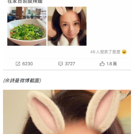
(佘詩曼微博截圖)