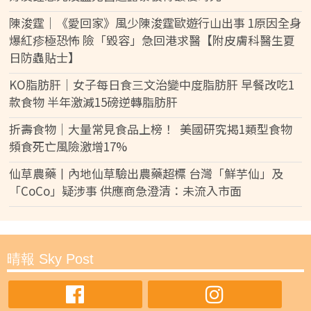
陳浚霆｜《愛回家》風少陳浚霆歐遊行山出事 1原因全身
爆紅疹極恐怖 險「毀容」急回港求醫【附皮膚科醫生夏
日防蟲貼士】
KO脂肪肝｜女子每日食三文治變中度脂肪肝 早餐改吃1
款食物 半年激減15磅逆轉脂肪肝
折壽食物｜大量常見食品上榜！ 美國研究揭1類型食物
頻食死亡風險激增17%
仙草農藥丨內地仙草驗出農藥超標 台灣「鮮芋仙」及
「CoCo」疑涉事 供應商急澄清：未流入市面
晴報 Sky Post