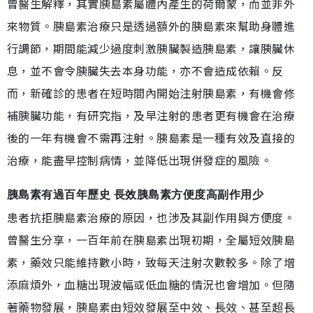
曾醫生解釋，其實胰島素屬體內產生的荷爾蒙，而並非外
來物質。胰島素治療只是透過額外的胰島素來幫助身體進
行調節，期間能減少過度刺激胰臟製造胰島素，讓胰臟休
息，並不會令胰臟失去本身功能，亦不會造成依賴。反
而，新確診的患者在短時間內開始注射胰島素，有機會修
補胰臟功能，有研究指，及早注射的患者更有機會在治療
後的一年有機會不需再注射。胰島素是一種有效及直接的
治療，能盡早控制病情，並降低出現併發症的風險。
胰島素有過百年歷史 長效胰島素方便度高副作用少
患者抗拒胰島素治療的原因，也涉及其副作用與方便度。
曾醫生分享，一百年前在胰島素出現初期，全屬短效胰島
素，藥效只能維持數小時，致每天注射次數較多。除了增
添麻煩外，血糖出現波幅或低血糖的情況也會增加。但隨
著藥物發展，胰島素由短效發展至中效、長效、甚至超長