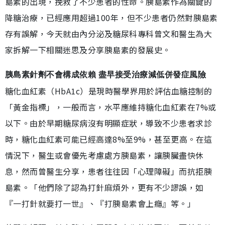
島素的出現，挽救了不少患者的性命。胰島素作為關鍵的
降糖治療，已經應用超過100年，但不少患者仍然對胰島素
存有誤解，今天就由內分泌及糖尿科專科曾文和醫生為大
家拆解一下相關迷思及分享胰島素的發展史。
胰島素針劑不會構成依賴 盡早接受治療減低併發症風險
糖化血紅素（HbA1c）是現時醫學界用於評估血糖控制的
「黃金指標」，一般而言，水平應維持糖化血紅素在7%或
以下。由於早期糖尿病沒有明顯症狀，導致不少患者求診
時，糖化血紅素可能已經高達8%至9%，甚至更高。在這
情況下，醫生或會優先考慮處方胰島素，讓胰臟盡快休
息，然而曾醫生分享，患者往往因「心理障礙」而抗拒胰
島素。「他們除了認為打針麻煩外，更有不少謬誤，如
『一打針就要打一世』、『打胰島素會上癮』等。」