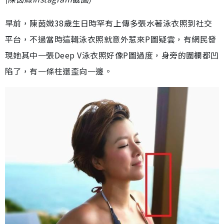
早前，陳茵媺38歲生日時罕有上傳多張水著泳衣照到社交
平台，不過當時這輯泳衣照就意外惹來P圖疑雲，有網民發
現她其中一張Deep V泳衣照好像P圖過度，身旁的圍欄都凹
陷了，有一條柱還歪向一邊。