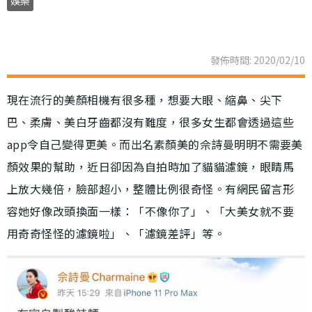
娛樂
發佈時間: 2020/02/10
現在流行的美顏相機有很多種，想要大眼、縮鼻、尖下
巴、柔膚、美白牙齒都沒有難度，很多女生都會透過這些
app令自己變得更美。而出名素顏美的佘詩曼明明不需要美
顏效果的幫助，近日卻因為自拍時加了貓貓濾鏡，眼睛馬
上放大幾倍，臉部超小，整體比例很奇怪。有網民留言形
容她好像改頭換面一樣：「不像你了」、「大美女就不要
用奇奇怪怪的濾鏡啦」、「濾鏡差評」等。