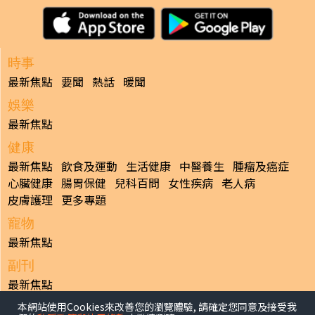
時事
最新焦點
要聞
熱話
暖聞
娛樂
最新焦點
健康
最新焦點
飲食及運動
生活健康
中醫養生
腫瘤及癌症
心臟健康
腸胃保健
兒科百問
女性疾病
老人病
皮膚護理
更多專題
寵物
最新焦點
副刊
最新焦點
本網站使用Cookies來改善您的瀏覽體驗, 請確定您同意及接受我
日報