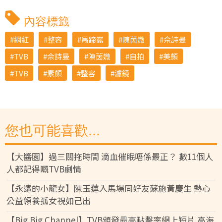
內容標籤
網紅
整容
馬蹄露
陳茵媺
佘詩曼
TVB
佘詩曼
陳茵媺
自拍
美顏
TVB
素顏
整容
濾鏡
您也可能喜歡...
【大醬園】過三關拖時間 滴血催眠唔係最正？ 數11個人
人都記得嘅TVB劇情
【永遠的小龍女】陳玉蓮入馬場同好友蘇施黃慶生 熱心
公益領養孤女視如己出
【Big Big Channel】TVB頒發最高點擊率網上短片 高海