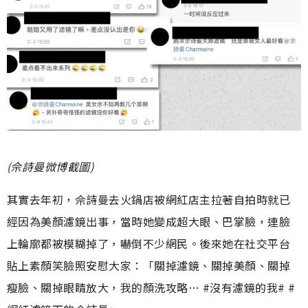
(佘詩曼微博截圖)
其實去年初，佘詩曼去火鍋店被網紅店主拉著自拍時就已
經因為美顏濾鏡出事，當時她變成超大眼、巴掌臉，連臉
上輪廓都被模糊掉了，嚇倒不少網民。後來她在社交平台
貼上素顏笑臉照安慰大家：「關掉濾鏡、關掉美顏、關掉
瘦臉、關掉眼睛放大，我的顏洗攻略⋯ #沒有濾鏡的我# #