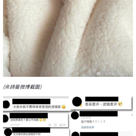
(佘詩曼微博截圖)