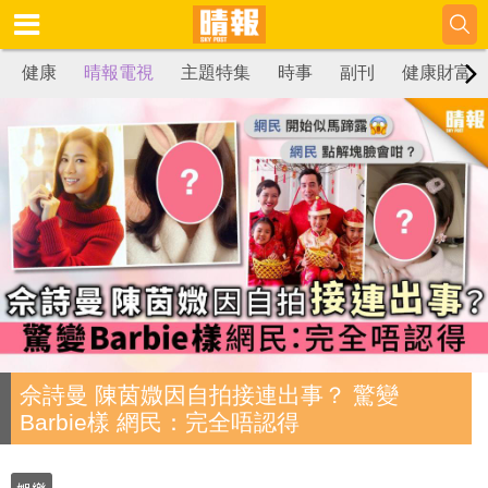
健康
晴報電視
主題特集
時事
副刊
健康財富
佘詩曼 陳茵媺因自拍接連出事？ 驚變
Barbie樣 網民：完全唔認得