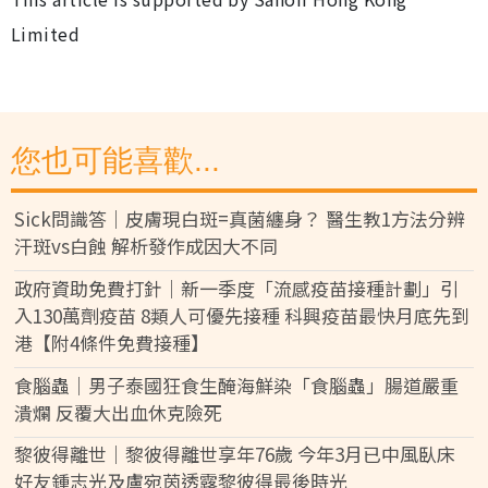
Limited
您也可能喜歡...
Sick問識答｜皮膚現白斑=真菌纏身？ 醫生教1方法分辨
汗斑vs白蝕 解析發作成因大不同
政府資助免費打針｜新一季度「流感疫苗接種計劃」引
入130萬劑疫苗 8類人可優先接種 科興疫苗最快月底先到
港【附4條件免費接種】
食腦蟲｜男子泰國狂食生醃海鮮染「食腦蟲」腸道嚴重
潰爛 反覆大出血休克險死
黎彼得離世｜黎彼得離世享年76歲 今年3月已中風臥床
好友鍾志光及盧宛茵透露黎彼得最後時光