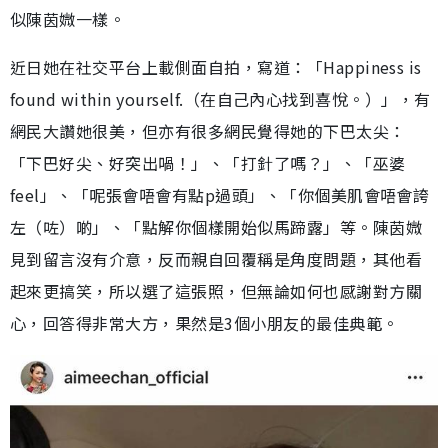
似陳茵媺一樣。
近日她在社交平台上載側面自拍，寫道：「Happiness is
found within yourself.（在自己內心找到喜悅。）」，有
網民大讚她很美，但亦有很多網民覺得她的下巴太尖：
「下巴好尖、好突出喎！」、「打針了嗎？」、「巫婆
feel」、「呢張會唔會有點p過頭」、「你個美肌會唔會誇
左（咗）啲」、「點解你個樣開始似馬蹄露」等。陳茵媺
見到留言沒有介意，反而親自回覆稱是角度問題，其他看
起來更搞笑，所以選了這張照，但無論如何也感謝對方關
心，回答得非常大方，果然是3個小朋友的最佳典範。