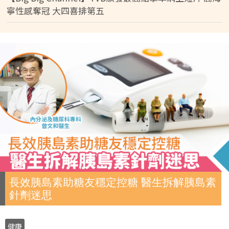
寧性感奪冠 大四喜排第五
長效胰島素助糖友穩定控糖 醫生拆解胰島素
針劑迷思
健康