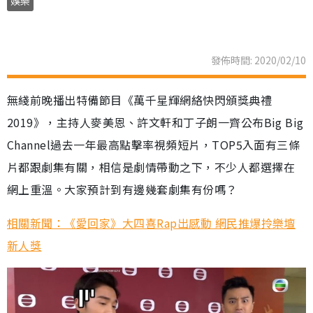
娛樂
發佈時間: 2020/02/10
無綫前晚播出特備節目《萬千星輝網絡快閃頒獎典禮
2019》，主持人麥美恩、許文軒和丁子朗一齊公布Big Big
Channel過去一年最高點擊率視頻短片，TOP5入面有三條
片都跟劇集有關，相信是劇情帶動之下，不少人都選擇在
網上重溫。大家預計到有邊幾套劇集有份嗎？
相關新聞：《愛回家》大四喜Rap出感動 網民推爆拎樂壇
新人獎