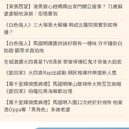
【東張西望】港男狠心趕媽媽出家門關公屋事？ 71歲蘇
婆婆瞓地淚崩：佢唔要我
《白色強人》三大場景大解構 明成北醫院現實到底喺
邊？
【白色強人】馬國明讚唐詩詠好錫有一種味 分半鐘剖白
勁甜 觀眾求真拍拖
全城激讚大四喜是TVB清泉 黎彼得爆紅鬼才背後大起底
《愛回家》大四喜Rap出感動 網民推爆拎樂壇新人獎
【萬千星輝頒獎典禮】馬國明陳山聰視帝大熱互笠高帽
《愛回家》拍檔拉票海報都出埋
【萬千星輝頒獎典禮】馬國明入圍12次終於封視帝 柏豪
憑Oppa奪「男角色」多謝老婆