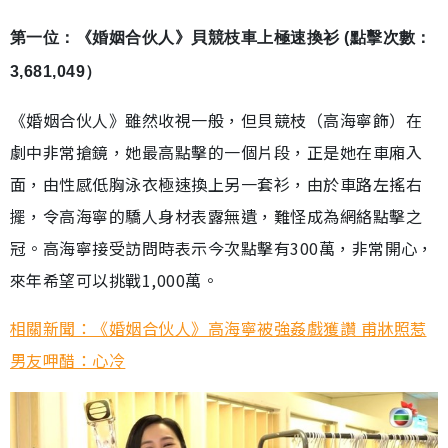
第一位：《婚姻合伙人》貝競枝車上極速換衫 (點擊次數：
3,681,049）
《婚姻合伙人》雖然收視一般，但貝競枝（高海寧飾）在
劇中非常搶鏡，她最高點擊的一個片段，正是她在車廂入
面，由性感低胸泳衣極速換上另一套衫，由於車路左搖右
擺，令高海寧的驕人身材表露無遺，難怪成為網絡點擊之
冠。高海寧接受訪問時表示今次點擊有300萬，非常開心，
來年希望可以挑戰1,000萬。
相關新聞：《婚姻合伙人》高海寧被強姦戲獲讚 甫牀照惹
男友呷醋：心冷