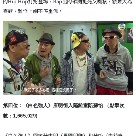
的Hip Hop打扮登場，Rap出的歌詞抵死又啜核，觀眾大為
喜歡，難怪上網不停重溫。
第四位：《白色強人》唐明衝入隔離室陪蘇怡 （點擊次
數：1,665,029)
《白色強人》圍繞著唐明（馬國明飾）和蘇怡（唐詩詠