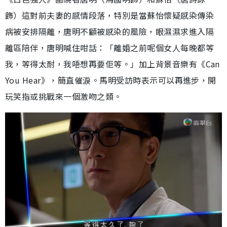
飾）這對前夫妻的感情段落，特別是當蘇怡懷疑感染傳染
病被安排隔離，唐明不顧被感染的風險，眼濕濕求進入隔
離區陪伴，唐明喊住咁話：「離婚之前呢個女人每晚都等
我，等得太耐，我唔想再要佢等。」加上背景音樂有《Can
You Hear》，簡直催淚。馬明受訪時表示可以再進步，開
玩笑指或挑戰來一個激吻之類。