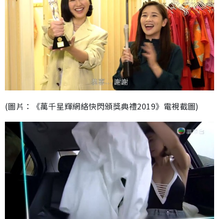
(圖片：《萬千星輝網絡快閃頒獎典禮2019》電視截圖)