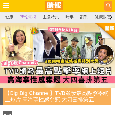
健康
晴報電視
主題特集
時事
副刊
健康財富
【Big Big Channel】TVB頒發最高點擊率網
上短片 高海寧性感奪冠 大四喜排第五