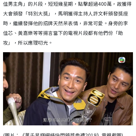
佳男主角」的片段，短短幾星期，點擊超過400萬，故獲得
大會頒發「特別大獎」，馬明獲得主持人許文軒頒發獎座
時，繼續發揮他的招牌天然呆表情，非常可愛。身旁的李
佳芯、黃嘉樂等等揚言當下的電視片段都有他們份「助
攻」，所以應理叨光。
(圖片：《萬千星輝網絡快閃頒獎典禮2019》電視截圖)