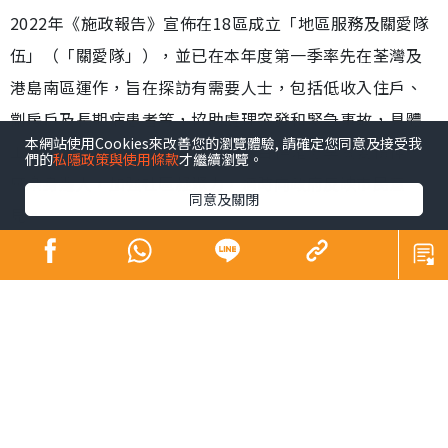
2022年《施政報告》宣佈在18區成立「地區服務及關愛隊
伍」（「關愛隊」），並已在本年度第一季率先在荃灣及
港島南區運作，旨在探訪有需要人士，包括低收入住戶、
劏房戶及長期病患者等，協助處理突發和緊急事故，具體
本網站使用Cookies來改善您的瀏覽體驗, 請確定您同意及接受我
工作也因應地區需要而有所不同，目標是分享關愛精神，
們的
私隱政策與使用條款
才繼續瀏覽。
感染身邊人，加強社區凝聚力，適時向政府反映市民意
同意及關閉
見。
弱勢社群所面對的困難和逆境，既寫實，也引起共鳴，加
上經濟、居住及工作等問題，有遇上雨天總找不到打算的
無奈，生活上的各種痛苦和困擾，欠缺關心和支援下，勢
必影響健康。關愛與痛楚看似風馬牛不相及，但關心的力
量可以衝破邊緣，提升患者信心和積極性，有助早日康
復。身體出現痛楚種類繁多¹，差不多每個人都有「疼痛」