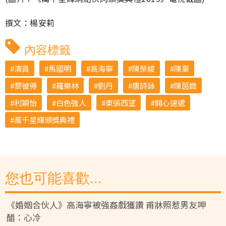
撰文：楊安莉
內容標籤
演員
馬國明
高海寧
陳榮峻
陳豪
黎彼得
羅樂林
劉丹
唐詩詠
陳茵媺
利穎怡
白色強人
東張西望
開心速遞
萬千星輝頒獎典禮
您也可能喜歡...
《婚姻合伙人》高海寧被強姦戲獲讚 甫牀照惹男友呷
醋：心冷