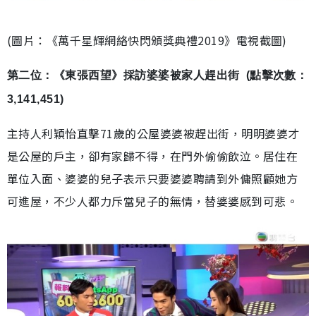
(圖片：《萬千星輝網絡快閃頒獎典禮2019》電視截圖)
第二位：《東張西望》採訪婆婆被家人趕出街 (點擊次數：
3,141,451)
主持人利穎怡直擊71歲的公屋婆婆被趕出街，明明婆婆才
是公屋的戶主，卻有家歸不得，在門外偷偷飲泣。居住在
單位入面、婆婆的兒子表示只要婆婆聘請到外傭照顧她方
可進屋，不少人都力斥當兒子的無情，替婆婆感到可悲。