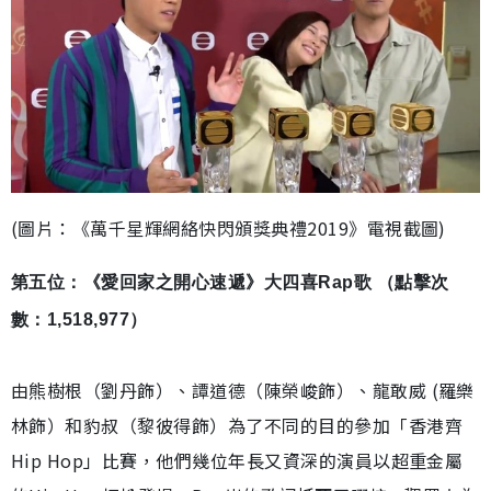
(圖片：《萬千星輝網絡快閃頒獎典禮2019》電視截圖)
第五位：《愛回家之開心速遞》大四喜Rap歌 （點擊次
數：1,518,977）
由熊樹根（劉丹飾）、譚道德（陳榮峻飾）、龍敢威 (羅樂
林飾）和豹叔（黎彼得飾）為了不同的目的參加「香港齊
Hip Hop」比賽，他們幾位年長又資深的演員以超重金屬