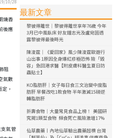
9/10/28
最新文章
期燒香
黎彼得離世｜黎彼得離世享年76歲 今年
前後應
3月已中風臥床 好友鍾志光及盧宛茵透
露黎彼得最後時光
陳浚霆｜《愛回家》風少陳浚霆歐遊行
山出事 1原因全身爆紅疹極恐怖 險「毀
容」急回港求醫【附皮膚科醫生夏日防
肺阻
蟲貼士】
空氣數
KO脂肪肝｜女子每日食三文治變中度脂
而定，
肪肝 早餐改吃1款食物 半年激減15磅逆
轉脂肪肝
折壽食物｜大量常見食品上榜！ 美國研
究揭1類型食物 頻食死亡風險激增17%
性支氣管
仙草農藥丨內地仙草驗出農藥超標 台灣
「鮮芋仙」及「CoCo」疑涉事 供應商急