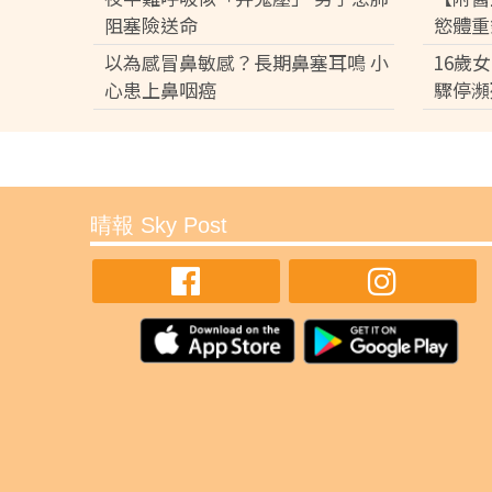
阻塞險送命
慾體重
3期
以為感冒鼻敏感？長期鼻塞耳鳴 小
16歲
心患上鼻咽癌
驟停瀕
韓國肩頸操︱韓國大熱「
虎背熊腰 有效舒緩肩頸
健康
肩頸操︱長時間坐在電腦前辦公、低頸用手機，已
頸肌肉過度緊繃與酸痛，長期下來更可能導致「駝