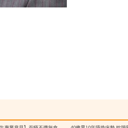
生專業意見】吞嚥不適無食
40歲男10年唔換床墊 枕