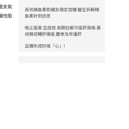
退支氣
長效胰島素助糖友穩定控糖 醫生拆解胰
慢性阻
島素針劑迷思
唔止面黃 生痘痘 長期攰都可能肝損傷 黃
祥興逆轉肝機能 慶幸及早護肝
血糖失控好傷「心」!