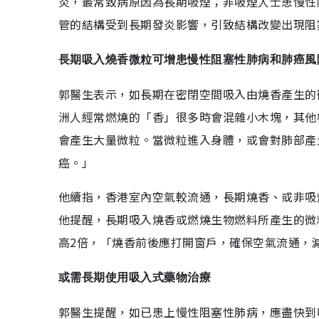
炎，最常致病原因為長期吸煙；非吸煙人士患慢性
管的結構受到長期發炎影響，引致結構改變出現阻
長期吸入燒香微粒可增患慢性阻塞性肺病和肺癌風
郭醫生表示，如長期在密閉空間吸入由燒香產生的
洲人經常燃燒的「香」很多時會混雜小木塊，其他
會產生大量微粒。當微粒進入身體，或會對肺部產
癌。」
他續指，香港室內空氣較流通，長期燒香、或非吸
他提醒，長期吸入燒香或燃燒生物燃料所產生的微
高2倍，「燒香前後應打開窗戶，確保空氣流通，
或需長期使用吸入式藥物治療
郭醫生提醒，如已患上慢性阻塞性肺病，應盡快到