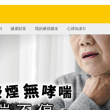
刊
健康財富
我的麻煩糖友
心律知多D