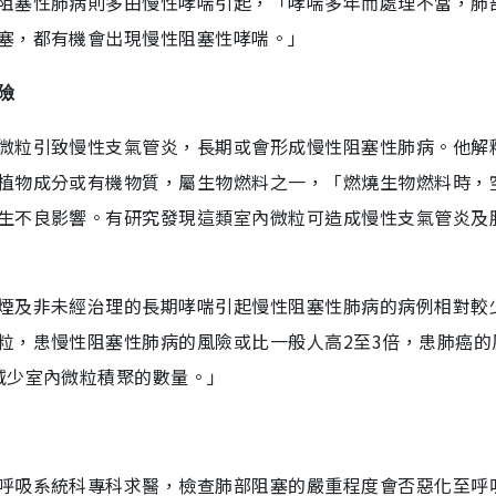
阻塞性肺病則多由慢性哮喘引起，「哮喘多年而處理不當，肺
塞，都有機會出現慢性阻塞性哮喘。」
險
微粒引致慢性支氣管炎，長期或會形成慢性阻塞性肺病。他解
植物成分或有機物質，屬生物燃料之一，「燃燒生物燃料時，
生不良影響。有研究發現這類室內微粒可造成慢性支氣管炎及
煙及非未經治理的長期哮喘引起慢性阻塞性肺病的病例相對較
粒，患慢性阻塞性肺病的風險或比一般人高2至3倍，患肺癌的
減少室內微粒積聚的數量。」
呼吸系統科專科求醫，檢查肺部阻塞的嚴重程度會否惡化至呼