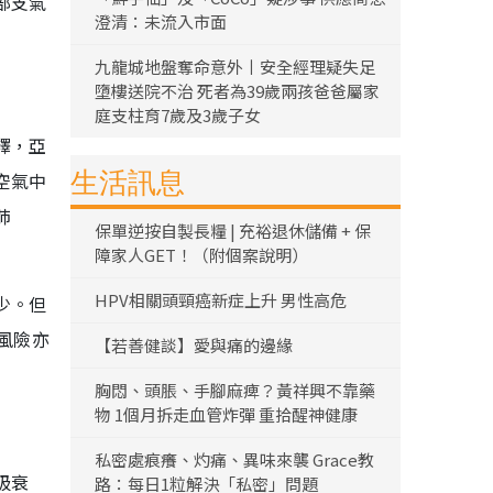
部支氣
澄清：未流入市面
九龍城地盤奪命意外丨安全經理疑失足
墮樓送院不治 死者為39歲兩孩爸爸屬家
庭支柱育7歲及3歲子女
釋，亞
生活訊息
空氣中
肺
保單逆按自製長糧 | 充裕退休儲備 + 保
障家人GET！（附個案說明）
HPV相關頭頸癌新症上升 男性高危
少。但
風險亦
【若善健談】愛與痛的邊緣
胸悶、頭脹、手腳麻痺？黃祥興不靠藥
物 1個月拆走血管炸彈 重拾醒神健康
私密處痕癢、灼痛、異味來襲 Grace教
吸衰
路：每日1粒解決「私密」問題