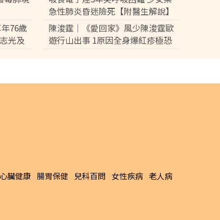
急性肺炎昏迷險死【附醫生解說】
年76歲
陳浚霆｜《愛回家》風少陳浚霆歐
鍾志光及
遊行山出事 1原因全身爆紅疹極恐
光
怖 險「毀容」急回港求醫【附皮膚
科醫生夏日防蟲貼士】
6/08/03
最新文章
引發肩
黎彼得離世｜黎彼得離世享年76歲 今年
神面