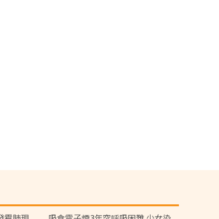
頭發霉肺現
吸食電子煙3年突呼吸困難 少女染