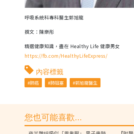
呼吸系統科專科醫生郭旭龍
撰文：陳樂彤
精選健康知識，盡在 Healthy Life 健康男女
https://fb.com/HealthyLifeExpress/
內容標籤
肺癌
肺阻塞
郭旭龍醫生
您也可能喜歡...
夜半難呼吸似「畀鬼壓」 男子患肺
【附醫