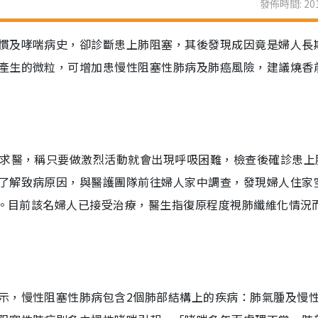
發佈時間: 201
慣及哮喘病史，卻診斷患上肺阻塞，其後發現成因竟是婦人長
產生的微粒，可增加患慢性阻塞性肺病及肺癌風險，建議燒香
而求醫，稱只要做激烈活動就會出現呼吸困難，檢查後確診患上
了解致病原因，與醫護團隊前往婦人家中調查，發現婦人住家
致。目前該名婦人已接受治療，醫生指復原程度視肺纖維化情況
示，慢性阻塞性肺病包含2個肺部結構上的疾病：肺氣腫及慢