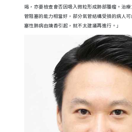
竭，亦要檢查會否因吸入微粒形成肺部腫瘤。治療
管阻塞的能力相當好，部分氣管結構受損的病人可
塞性肺病由燒香引起，就不太建議再進行。」