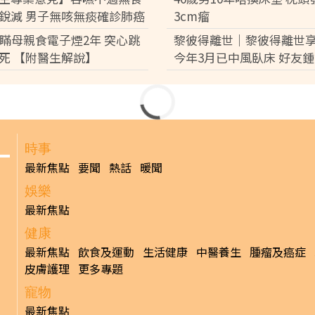
銳減 男子無咳無痰確診肺癌
3cm瘤
女瞞母親食電子煙2年 突心跳
黎彼得離世｜黎彼得離世享
死 【附醫生解說】
今年3月已中風臥床 好友
盧宛茵透露黎彼得最後時
3步肩頸背操」 一星期改善
痛明顯改善寒背
發佈時間: 202
成為現代職場人與「低頭族」的生活常態。不良姿勢不僅容易
背、圓肩」等體態問題，在視覺上增添厚重肉感，影響整體精