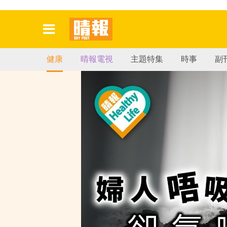
健康
晴報電視
主題特集
時事
副