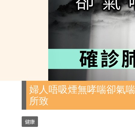
婦人唔吸煙無哮喘卻氣喘
所致
健康