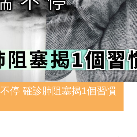
不停 確診肺阻塞揭1個習慣