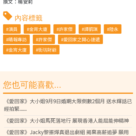
撰文：楊安莉
內容標籤
演員
金宵大廈
許家傑
譚凱琪
陸永
晴報專訪
許家傑
愛回家之開心速遞
金宵大廈
街坊財爺
您也可能喜歡...
《愛回家》大小姐9月9日婚期大限倒數2個月 送水輝話已
經拍緊......
《愛回家》大小姐馬死落地行 展現香港人能屈能伸精神
《愛回家》Jacky黎振燁真退出劇組 揭棄高薪追夢 願用