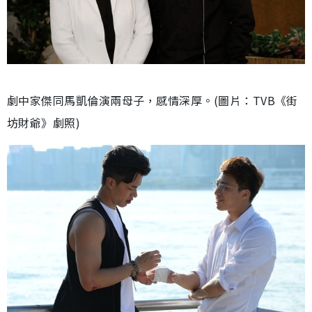
劇中家傑同馬凱倫演兩母子，感情深厚。(圖片：TVB《街
坊財爺》劇照)