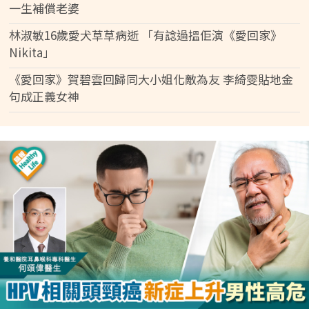
一生補償老婆
林淑敏16歲愛犬草草病逝 「有諗過搵佢演《愛回家》
Nikita」
《愛回家》賀碧雲回歸同大小姐化敵為友 李綺雯貼地金
句成正義女神