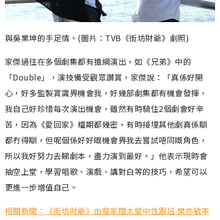
與吳業坤的手足情。(圖片：TVB《街坊財爺》劇照)
家傑過往在多個劇集都有擔綱演出，如《兄弟》中的
「Double」，演技備受觀眾讚賞，家傑說：「真係好開
心，好多監製賞識畀機會我，好幾部劇集都有機會發揮，
我自己好珍惜每次演出機會，雖然有時騎住2個劇會好辛
苦，因為《愛回家》檔期都幾密，有時接埋其他劇真係瞓
都冇得瞓，但呢個係好好嘅機會畀我去嘗試唔同嘅角色，
所以我好努力去睇劇本，盡力演到最好。」他表示現時會
抽空上堂，學習唱歌、演戲、講對白等的技巧，希望可以
更進一步增值自己。
相關新聞：《街坊財爺》由龍家闊太變中性跟班 樊亦敏率