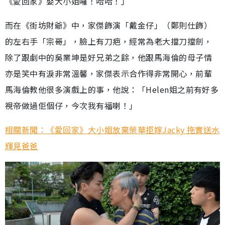
《愛回家》娶大小姐囉！哈哈！」
而在《街坊財爺》中，家傑飾演「戴金仔」（鄭則仕飾）
的左右手「宗哥」，臉上有刀疤，經常為老大擋刀擋劍，
除了跟劇中的吳業坤是好兄弟之餘，他跟馬海倫的母子情
亦是笑中有淚非常溫馨，家傑表示合作得非常開心，前輩
馬海倫教他很多演戲上的事，他說：「Helen姐之前有好多
視帝做過佢個仔，今次我有福喇！」
相關新聞：《愛回家》大小姐放棄榮華拒嫁Jacky 拖實送水
輝見爸爸