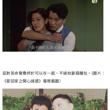
這對苦命鴛鴦終於可以在一起，不過就要捱麵包。(圖片：
《愛回家之開心速遞》電視截圖）