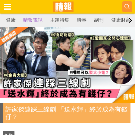
健康
晴報電視
主題特集
時事
副刊
健康財富
許家傑連踩三線劇 「送水輝」終於成為有錢
仔？