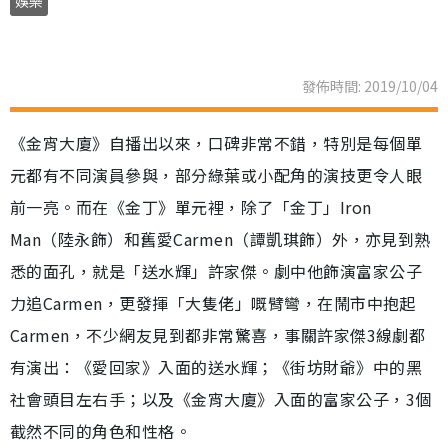
娛樂
發佈時間: 2019/10/04
《金宵大廈》自播出以來，口碑非常不錯，特別是每個單
元都有不同演員參與，部分綠葉或小配角的演技更令人眼
前一亮。而在《金丁》單元裡，除了「金丁」Iron
Man（陸永飾）和舊愛Carmen（譚凱琪飾）外，亦見到熟
悉的面孔，就是「送水輝」許家傑。劇中他飾演富家公子
力追Carmen，更發揮「大隻佬」嘅臂彎，在鬧市中抱起
Carmen，不少網友見到都非常驚喜，事關許家傑3線劇都
有演出：《愛回家》入面的送水輝；《街坊財爺》中的黑
社會頭目左右手；以及《金宵大廈》入面的富家公子，3個
截然不同的角色和性格。