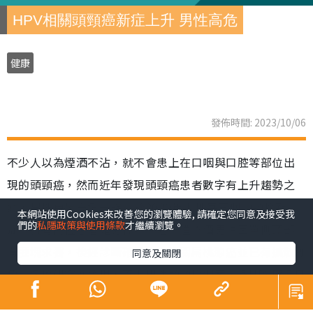
HPV相關頭頸癌新症上升 男性高危
健康
發佈時間: 2023/10/06
不少人以為煙酒不沾，就不會患上在口咽與口腔等部位出
現的頭頸癌，然而近年發現頭頸癌患者數字有上升趨勢之
餘，男性更是高危一族。於2020年本地每三個頭頸癌新
本網站使用Cookies來改善您的瀏覽體驗, 請確定您同意及接受我
們的
私隱政策與使用條款
才繼續瀏覽。
症，就有兩位患者是男性。一名不煙不酒男性因單側頸部
有腫塊求醫，後經診斷確診HPV相關扁桃腺癌並已有擴散跡
同意及關閉
象。多項研究亦發現，不少男性頭頸癌個案，與HPV感染息
息相關。目前注射疫苗是預防HPV的有效方法，有助降低患