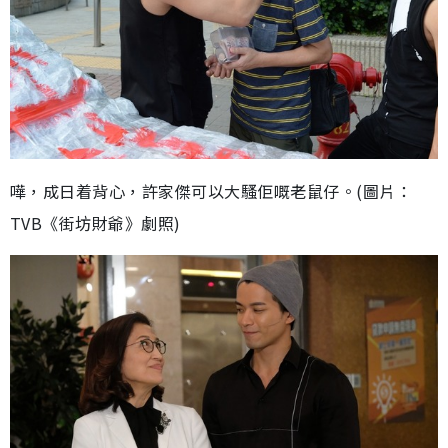
嘩，成日着背心，許家傑可以大騷佢嘅老鼠仔。(圖片：
TVB《街坊財爺》劇照)