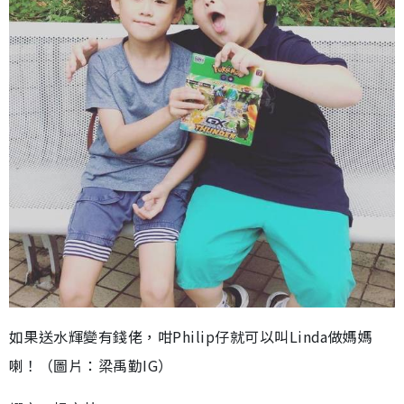
如果送水輝變有錢佬，咁Philip仔就可以叫Linda做媽媽
喇！（圖片：梁禹勤IG）