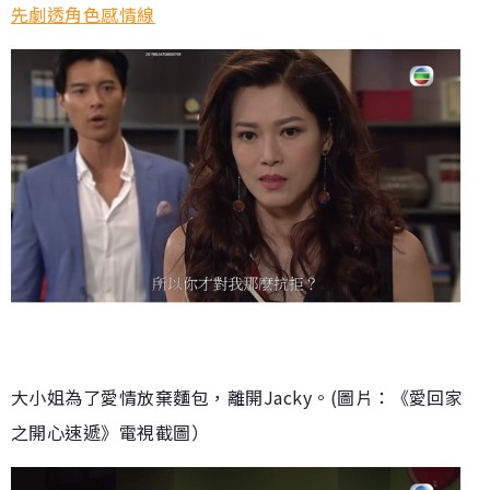
先劇透角色感情線
大小姐為了愛情放棄麵包，離開Jacky。(圖片：《愛回家
之開心速遞》電視截圖）