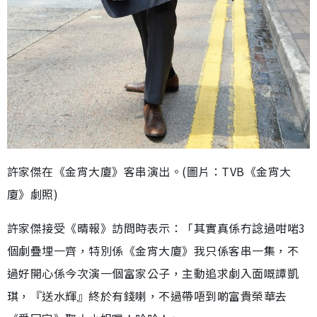
許家傑在《金宵大廈》客串演出。(圖片：TVB《金宵大
廈》劇照)
許家傑接受《晴報》訪問時表示：「其實真係冇諗過咁啱3
個劇疊埋一齊，特別係《金宵大廈》我只係客串一集，不
過好開心係今次演一個富家公子，主動追求劇入面嘅譚凱
琪，『送水輝』終於有錢喇，不過帶唔到啲富貴榮華去