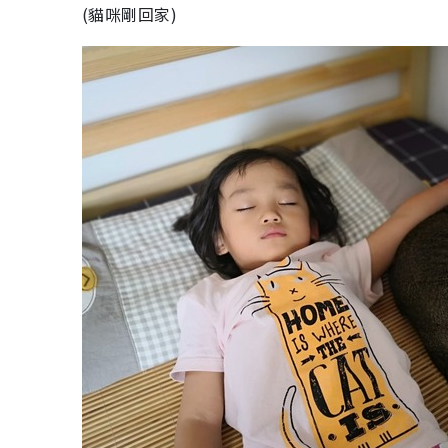
(貓咪剛回家)