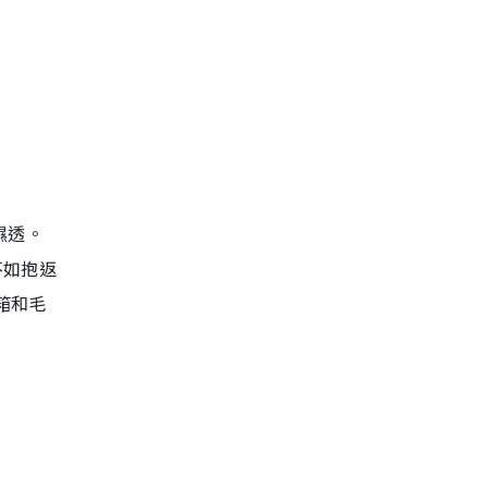
濕透。
不如抱返
箱和毛