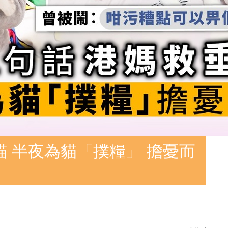
貓 半夜為貓「撲糧」 擔憂而