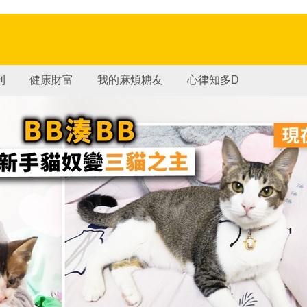
刊
健康財富
我的麻煩糖友
心律知多D