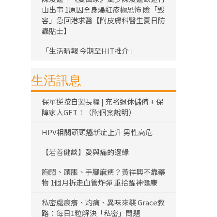
山出事 1原因全身爆紅疹極恐怖 險「毀
容」急回港求醫【附皮膚科醫生夏日防
蟲貼士】
「生活晴報 今期至HIT推介」
生活訊息
保單逆按自製長糧 | 充裕退休儲備 + 保
障家人GET！（附個案說明）
HPV相關頭頸癌新症上升 男性高危
【若善健談】愛與痛的邊緣
胸悶、頭脹、手腳麻痺？黃祥興不靠藥
物 1個月拆走血管炸彈 重拾醒神健康
私密處痕癢、灼痛、異味來襲 Grace教
路：每日1粒解決「私密」問題