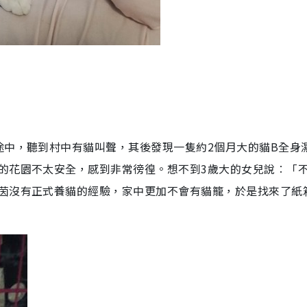
途中，聽到村中有貓叫聲，其後發現一隻約2個月大的貓B全身
的花園不太安全，感到非常徬徨。想不到3歲大的女兒說︰「
茵沒有正式養貓的經驗，家中更加不會有貓籠，於是找來了紙