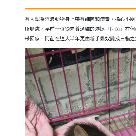
有人認為流浪動物身上帶有細菌和病毒，擔心小朋
所顧慮，早前一位從未養過貓的港媽「阿茵」在偶
帶回家。阿茵在這大半年更由新手貓奴變成三貓之