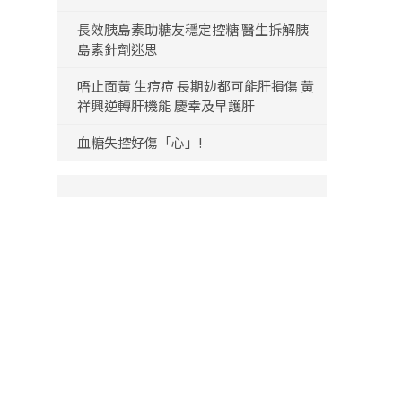
長效胰島素助糖友穩定控糖 醫生拆解胰
島素針劑迷思
唔止面黃 生痘痘 長期攰都可能肝損傷 黃
祥興逆轉肝機能 慶幸及早護肝
血糖失控好傷「心」!