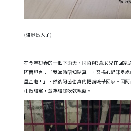
(貓咪長大了)
在今年初春的一個下雨天，阿茵與3歲女兒在回家
阿茵坦言︰「我當時唔知點算」，又擔心貓咪身處
屋企啦！」，然後阿茵也真的把貓咪帶回家。因阿
巾做貓窩，並為貓咪吹乾毛髮。