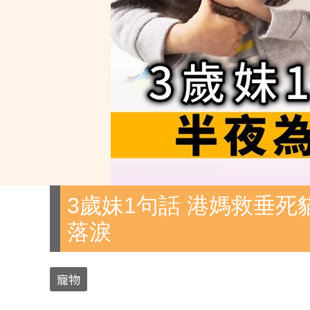
3歲妹1句話 港媽救垂死
落淚
寵物