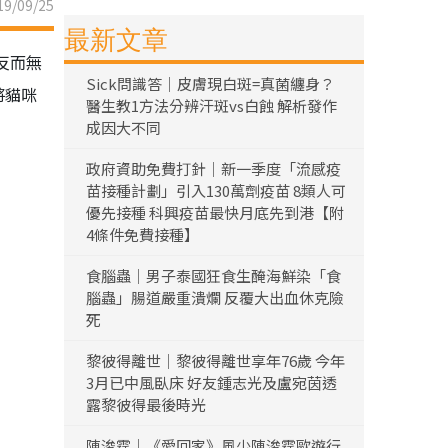
9/09/25
最新文章
反而無
Sick問識答｜皮膚現白斑=真菌纏身？
將貓咪
醫生教1方法分辨汗斑vs白蝕 解析發作
成因大不同
政府資助免費打針｜新一季度「流感疫
苗接種計劃」引入130萬劑疫苗 8類人可
優先接種 科興疫苗最快月底先到港【附
4條件免費接種】
食腦蟲｜男子泰國狂食生醃海鮮染「食
腦蟲」腸道嚴重潰爛 反覆大出血休克險
死
黎彼得離世｜黎彼得離世享年76歲 今年
3月已中風臥床 好友鍾志光及盧宛茵透
露黎彼得最後時光
陳浚霆｜《愛回家》風少陳浚霆歐遊行