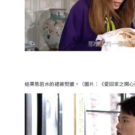
結果熊若水的裙被熨燶。（圖片：《愛回家之開心