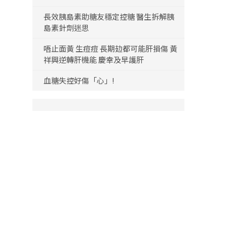
長效胰島素助糖友穩定控糖 醫生拆解胰
島素針劑迷思
唔止面黃 生痘痘 長期攰都可能肝損傷 黃
祥興逆轉肝機能 慶幸及早護肝
血糖失控好傷「心」!