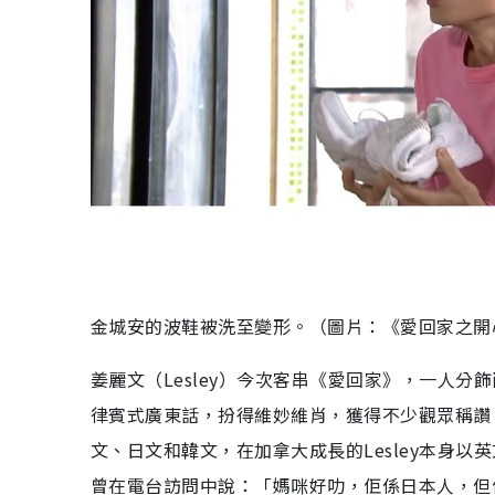
金城安的波鞋被洗至變形。（圖片：《愛回家之開
姜麗文（Lesley）今次客串《愛回家》，一人
律賓式廣東話，扮得維妙維肖，獲得不少觀眾稱讚。
文、日文和韓文，在加拿大成長的Lesley本身
曾在電台訪問中說：「媽咪好叻，佢係日本人，但