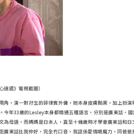
心速遞》電視截圖）
分飾兩角，演一對孖生的菲律賓外傭，她本身皮膚黝黑，加上扮演
今年33歲的Lesley本身都精通五種語言，分別是廣東話、國
以英文為母語，而媽媽是日本人，直至十幾歲時才學會廣東話和日
佢廣東話比我仲好，完全冇口音，我諗係愛情嘅魔力，同爸爸