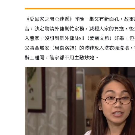
《愛回家之開心速遞》昨晚一集又有新面孔，故事
苦，決定聘請外傭幫忙家務，減輕大家的負擔，後
入熊家，沒想到新外傭Meli（姜麗文飾）好乖，
又將金城安（周嘉洛飾）的波鞋放入洗衣機洗壞，
辭工離開，熊家都不用主動炒她。