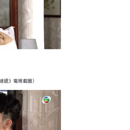
速遞》電視截圖）