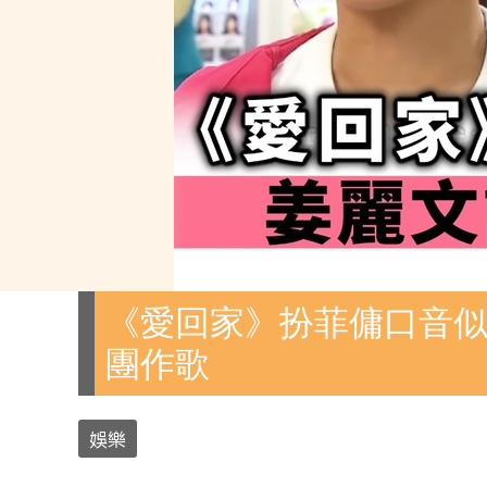
《愛回家》扮菲傭口音似
團作歌
娛樂