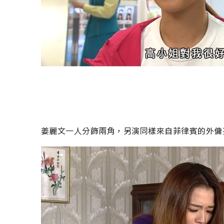
姜麗文一人分飾兩角，另演同樣來自菲律賓的外傭