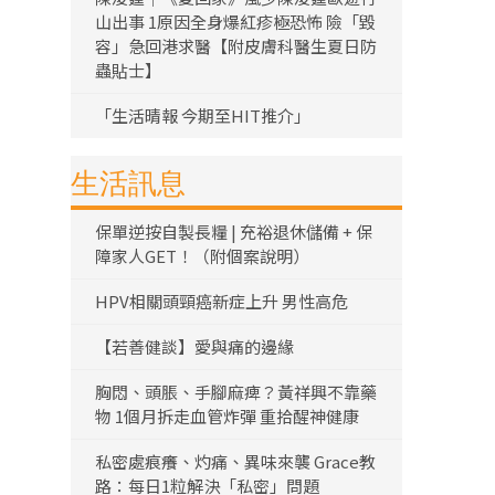
山出事 1原因全身爆紅疹極恐怖 險「毀
容」急回港求醫【附皮膚科醫生夏日防
蟲貼士】
「生活晴報 今期至HIT推介」
生活訊息
保單逆按自製長糧 | 充裕退休儲備 + 保
障家人GET！（附個案說明）
HPV相關頭頸癌新症上升 男性高危
【若善健談】愛與痛的邊緣
胸悶、頭脹、手腳麻痺？黃祥興不靠藥
物 1個月拆走血管炸彈 重拾醒神健康
私密處痕癢、灼痛、異味來襲 Grace教
路：每日1粒解決「私密」問題