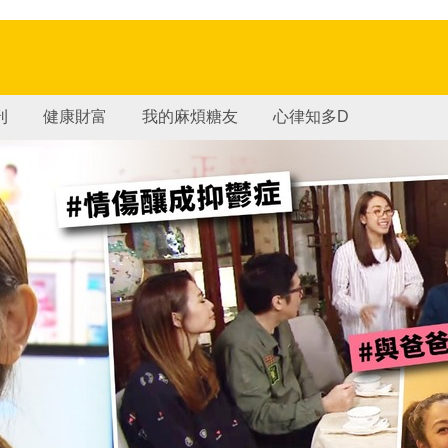
刊
健康財富
我的麻煩糖友
心律知多D