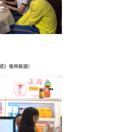
遞》電視截圖）