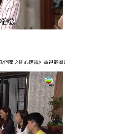
《愛回家之開心速遞》電視截圖）