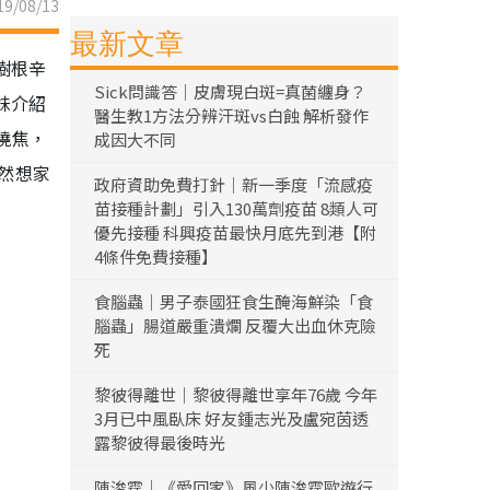
9/08/13
最新文章
樹根辛
Sick問識答｜皮膚現白斑=真菌纏身？
妹介紹
醫生教1方法分辨汗斑vs白蝕 解析發作
燒焦，
成因大不同
然想家
政府資助免費打針｜新一季度「流感疫
苗接種計劃」引入130萬劑疫苗 8類人可
優先接種 科興疫苗最快月底先到港【附
4條件免費接種】
食腦蟲｜男子泰國狂食生醃海鮮染「食
腦蟲」腸道嚴重潰爛 反覆大出血休克險
死
黎彼得離世｜黎彼得離世享年76歲 今年
3月已中風臥床 好友鍾志光及盧宛茵透
露黎彼得最後時光
陳浚霆｜《愛回家》風少陳浚霆歐遊行