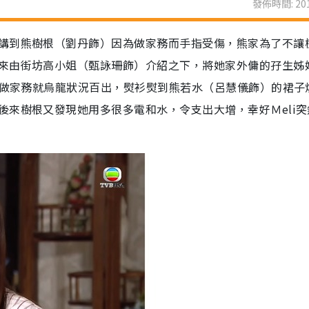
發佈時間: 201
講到熊樹根（劉丹飾）因為做家務而手指受傷，熊家為了不讓
來由街坊高小姐（甄詠珊飾）介紹之下，將她家外傭的孖生姊
但做家務就烏龍狀況百出，熨衫熨到熊若水（呂慧儀飾）的裙子
後來樹根又發現她用多很多電和水，令支出大增，幸好Ｍeli突