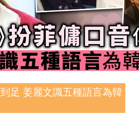
到足 姜麗文識五種語言為韓