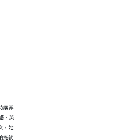
時講菲
語、英
文，她
拍拖就