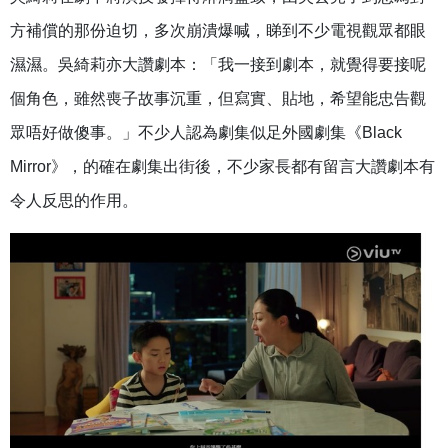
方補償的那份迫切，多次崩潰爆喊，睇到不少電視觀眾都眼
濕濕。吳綺莉亦大讚劇本：「我一接到劇本，就覺得要接呢
個角色，雖然喪子故事沉重，但寫實、貼地，希望能忠告觀
眾唔好做傻事。」不少人認為劇集似足外國劇集《Black
Mirror》，的確在劇集出街後，不少家長都有留言大讚劇本有
令人反思的作用。