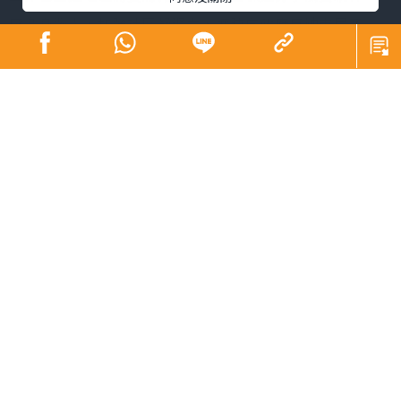
感染身邊人，加強社區凝聚力，適時向政府反映市民意
見。
弱勢社群所面對的困難和逆境，既寫實，也引起共鳴，加
上經濟、居住及工作等問題，有遇上雨天總找不到打算的
無奈，生活上的各種痛苦和困擾，欠缺關心和支援下，勢
必影響健康。關愛與痛楚看似風馬牛不相及，但關心的力
量可以衝破邊緣，提升患者信心和積極性，有助早日康
復。身體出現痛楚種類繁多¹，差不多每個人都有「疼痛」
的經驗，但許多人對於長期痛症的瞭解不多，也缺乏應對
痛症的技巧，加上坊間出現不同的迷思，例如強忍痛症是
堅毅的表現? 服用止痛藥物會出現倚賴性及副作用? 止痛藥
物容易上癮? 經常服食會減低藥物效力? 又或令身體變得燥
熱? 甚止傷及內臟器官? 痛楚感覺往往毫不吝嗇也不會遮