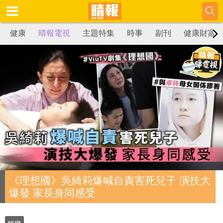
健康
晴報電視
主題特集
時事
副刊
健康財富
《理想國》吳綺莉爆喊自責害死兒子 演技大
爆發 家長身同感受