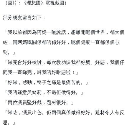
（圖片：《理想國》電視截圖）
部分網友留言如下：
「我以前都因為阿媽一啲說話，想離開呢個世界，都大個
咗，同阿媽嘅關係都唔係好好，呢個傷痕一直都係個心
到。」
「睇完會好好檢討，每次教功課我都好嬲、好惡，我個仔
同我一齊睇完，叫我唔好咁惡啦！」
「好睇，感動，喪子之痛是最痛苦的。」
「我唔鍾意吳綺莉，不過佢做得好。」
「兩位演員堅好戲，題材很好。」
「睇咗，演員出色。佢兩個真係做得好好。題材令人有反
思。」