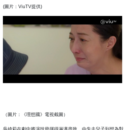
(圖片：ViuTV提供)
（圖片：《理想國》電視截圖）
吳綺莉在劇中將演技發揮得淋漓盡致，由失去兒子到想為對