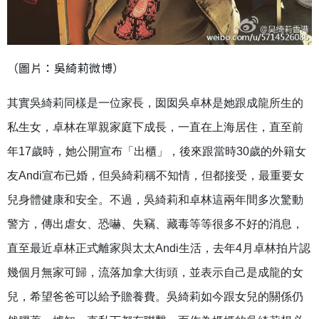
（圖片：吳綺莉微博）
其實吳綺莉同樣是一位家長，囡囡吳卓林是她跟成龍所生的
私生女，卓林在單親家庭下成長，一直在上海居住，直至前
年17歲時，她公開宣布「出櫃」，後來跟當時30歲的外籍女
友Andi宣布已婚，但吳綺莉稱不知情，但都接受，最重要女
兒身體健康和安全。不過，吳綺莉和卓林這兩年間多次驚動
警方，傳出虐女、恐嚇、失竊、藏毒等等很多不好的消息，
直至最近卓林正式離家與太太Andi生活，去年4月卓林拍片認
幾個月無家可歸，流落加拿大街頭，並表示自己是成龍的女
兒，希望爸爸可以給予贍養費。吳綺莉如今跟女兒的關係仍