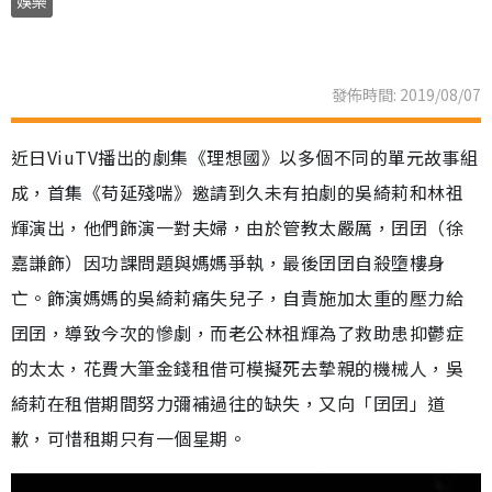
娛樂
發佈時間: 2019/08/07
近日ViuTV播出的劇集《理想國》以多個不同的單元故事組
成，首集《苟延殘喘》邀請到久未有拍劇的吳綺莉和林祖
輝演出，他們飾演一對夫婦，由於管教太嚴厲，囝囝（徐
嘉謙飾）因功課問題與媽媽爭執，最後囝囝自殺墮樓身
亡。飾演媽媽的吳綺莉痛失兒子，自責施加太重的壓力給
囝囝，導致今次的慘劇，而老公林祖輝為了救助患抑鬱症
的太太，花費大筆金錢租借可模擬死去摯親的機械人，吳
綺莉在租借期間努力彌補過往的缺失，又向「囝囝」道
歉，可惜租期只有一個星期。