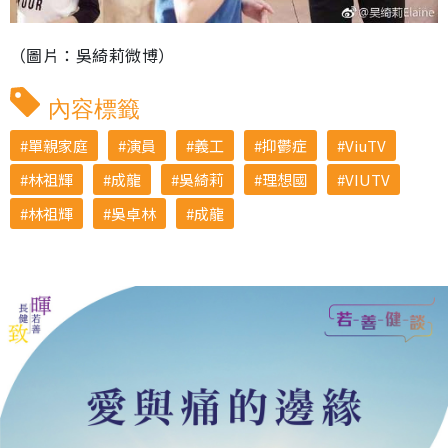
（圖片：吳綺莉微博）
內容標籤
單親家庭
演員
義工
抑鬱症
ViuTV
林祖輝
成龍
吳綺莉
理想國
VIUTV
林祖輝
吳卓林
成龍