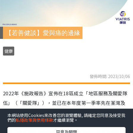
【若善健談】愛與痛的邊緣
健康
發佈時間: 2023/10/06
2022年《施政報告》宣佈在18區成立「地區服務及關愛隊
伍」（「關愛隊」），並已在本年度第一季率先在荃灣及
港島南區運作，旨在探訪有需要人士，包括低收入住戶、
本網站使用Cookies來改善您的瀏覽體驗, 請確定您同意及接受我
們的
私隱政策與使用條款
才繼續瀏覽。
劏房戶及長期病患者等，協助處理突發和緊急事故，具體
工作也因應地區需要而有所不同，目標是分享關愛精神，
同意及關閉