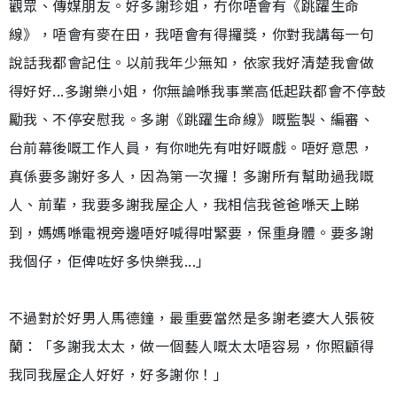
觀眾、傳媒朋友。好多謝珍姐，冇你唔會有《跳躍生命
線》，唔會有麥在田，我唔會有得攞獎，你對我講每一句
說話我都會記住。以前我年少無知，依家我好清楚我會做
得好好...多謝樂小姐，你無論喺我事業高低起趺都會不停鼓
勵我、不停安慰我。多謝《跳躍生命線》嘅監製、編審、
台前幕後嘅工作人員，有你哋先有咁好嘅戲。唔好意思，
真係要多謝好多人，因為第一次攞！多謝所有幫助過我嘅
人、前輩，我要多謝我屋企人，我相信我爸爸喺天上睇
到，媽媽喺電視旁邊唔好喊得咁緊要，保重身體。要多謝
我個仔，佢俾咗好多快樂我...」
不過對於好男人馬德鐘，最重要當然是多謝老婆大人張筱
蘭：「多謝我太太，做一個藝人嘅太太唔容易，你照顧得
我同我屋企人好好，好多謝你！」