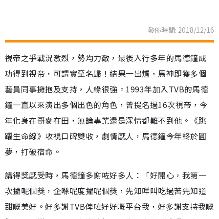
發佈時間: 2018/12/16
視帝之爭戰況激烈，勢均力敵，最後入行多年的馬德鐘成
功得到視帝，可謂實至名歸！結果一出爐，馬神即獲多個
藝員同事擁抱及支持，人緣很強。1993年加入TVB的馬德
鐘一直以來演出多個出色的角色，曾提名過16次視帝，今
年化身在哥麥在田，無論專業還是深情都難不到他。《跳
躍生命線》收視口碑雙收，劇情感人，馬德鐘今年終於圓
夢，打破宿命。
講得獎感受時，馬德鐘多謝咗好多人：「好開心，我第一
次攞呢個獎，企喺呢度攞呢個獎，先知咩叫吃過苦先知道
甜嘅美好。好多謝TVB俾咗好好嘅平台我，好多謝支持我嘅