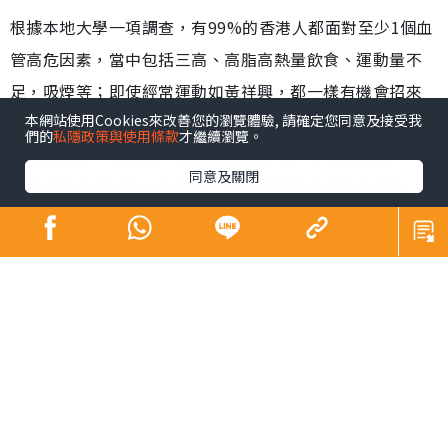
根據本地大學一項調查，有99%的香港人都面對至少1個血
管高危因素，當中包括三高、高脂高熱量飲食、運動量不
足，吸煙等；即使經常運動如黃祥興，都一樣有機會招來
本網站使用Cookies來改善您的瀏覽體驗, 請確定您同意及接受我
三高（高膽固醇、高血脂、高血壓）！早前黃祥興經常感
們的
私隱政策與使用條款
才繼續瀏覽。
到疲倦渴睡、頭脹脹，就連做運動做Gym都感到乏力，令
同意及關閉
他意會到身體狀況出現問題；如果你都經常感到疲乏無
力，就要誠實面對自己身體，並參考祥興的方法去解決問
題！
三高症狀不明顯 心血管危機不容忽視
都市人外食習慣難以更改，容易吸收過多油鹽糖及澱粉
質，而且大多缺乏時間運動，形成中央肥胖的問題，令高
血脂、高膽固醇及高血壓悄悄逼近。三高會引起「心血
管」問題，而這項香港3大健康殺手之一，死亡率更高達