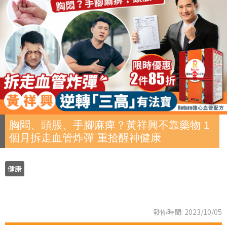
胸悶、頭脹、手腳麻痺？黃祥興不靠藥物 1
個月拆走血管炸彈 重拾醒神健康
健康
發佈時間: 2023/10/05