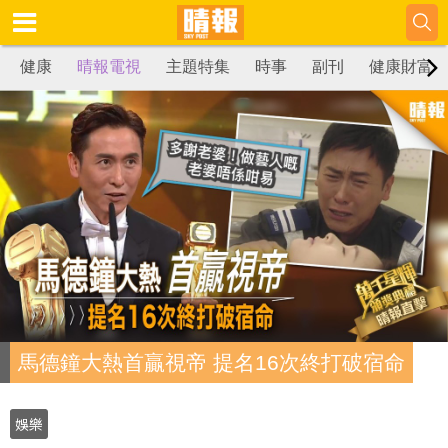
健康
晴報電視
主題特集
時事
副刊
健康財富
馬德鐘大熱首贏視帝 提名16次終打破宿命
娛樂