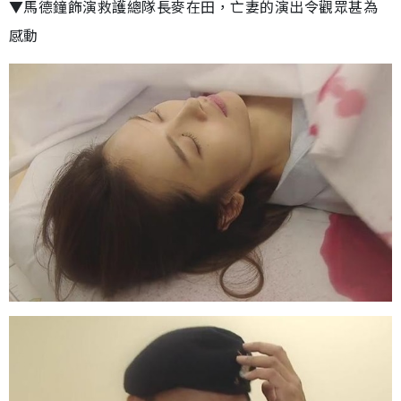
▼馬德鐘飾演救護總隊長麥在田，亡妻的演出令觀眾甚為
感動