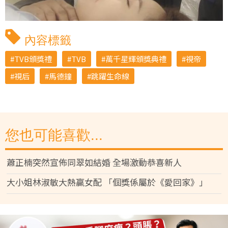
內容標籤
TVB頒獎禮
TVB
萬千星輝頒獎典禮
視帝
視后
馬德鐘
跳躍生命線
您也可能喜歡...
蕭正楠突然宣佈同翠如結婚 全場激動恭喜新人
大小姐林淑敏大熱贏女配 「個獎係屬於《愛回家》」