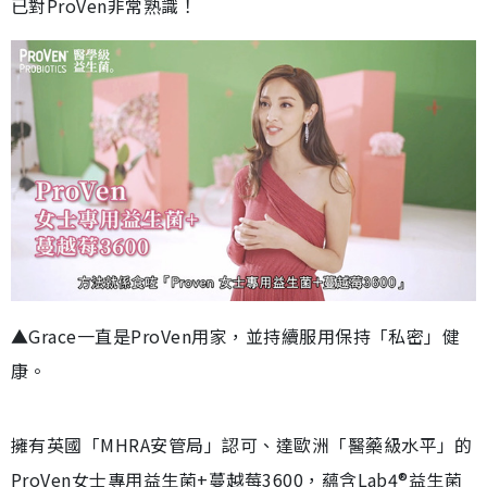
已對ProVen非常熟識！
▲Grace一直是ProVen用家，並持續服用保持「私密」健
康。
擁有英國「MHRA安管局」認可、達歐洲「醫藥級水平」的
ProVen女士專用益生菌+蔓越莓3600，蘊含Lab4®益生菌