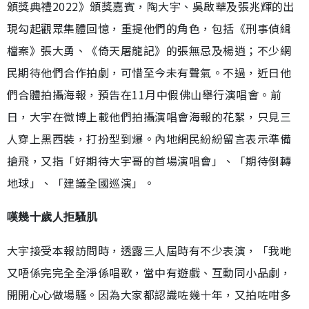
頒獎典禮2022》頒獎嘉賓，陶大宇、吳啟華及張兆輝的出
現勾起觀眾集體回憶，重提他們的角色，包括《刑事偵緝
檔案》張大勇、《倚天屠龍記》的張無忌及楊逍；不少網
民期待他們合作拍劇，可惜至今未有聲氣。不過，近日他
們合體拍攝海報，預告在11月中假佛山舉行演唱會。前
日，大宇在微博上載他們拍攝演唱會海報的花絮，只見三
人穿上黑西裝，打扮型到爆。內地網民紛紛留言表示準備
搶飛，又指「好期待大宇哥的首場演唱會」、「期待倒轉
地球」、「建議全國巡演」。
嘆幾十歲人拒騷肌
大宇接受本報訪問時，透露三人屆時有不少表演，「我哋
又唔係完完全全淨係唱歌，當中有遊戲、互動同小品劇，
開開心心做場騷。因為大家都認識咗幾十年，又拍咗咁多