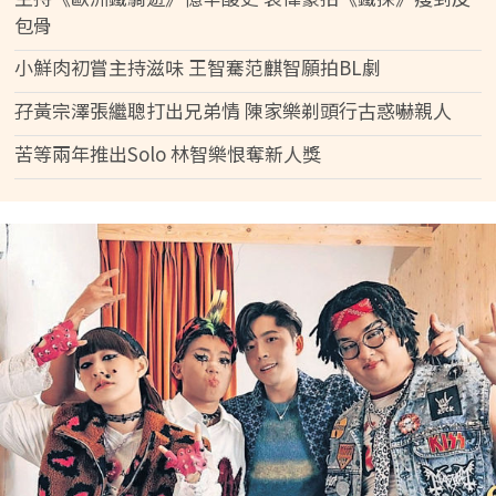
包骨
小鮮肉初嘗主持滋味 王智騫范麒智願拍BL劇
孖黃宗澤張繼聰打出兄弟情 陳家樂剃頭行古惑嚇親人
苦等兩年推出Solo 林智樂恨奪新人獎