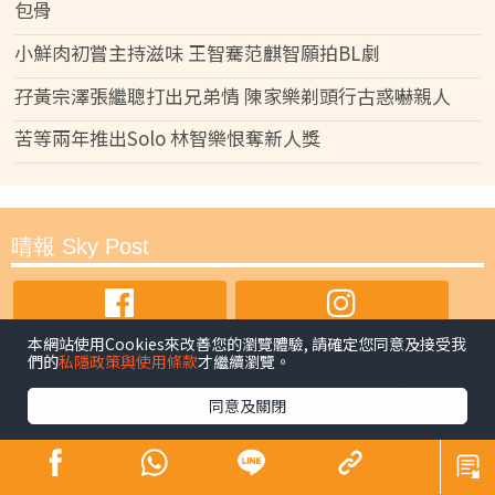
包骨
小鮮肉初嘗主持滋味 王智騫范麒智願拍BL劇
孖黃宗澤張繼聰打出兄弟情 陳家樂剃頭行古惑嚇親人
苦等兩年推出Solo 林智樂恨奪新人獎
晴報 Sky Post
本網站使用Cookies來改善您的瀏覽體驗, 請確定您同意及接受我
們的
私隱政策與使用條款
才繼續瀏覽。
同意及關閉
時事
最新焦點
要聞
熱話
暖聞