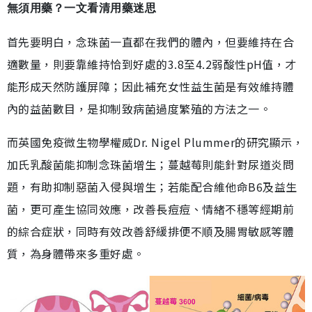
無須用藥？一文看清用藥迷思
首先要明白，念珠菌一直都在我們的體內，但要維持在合
適數量，則要靠維持恰到好處的3.8至4.2弱酸性pH值，才
能形成天然防護屏障；因此補充女性益生菌是有效維持體
內的益菌數目，是抑制致病菌過度繁殖的方法之一。
而英國免疫微生物學權威Dr. Nigel Plummer的研究顯示，
加氏乳酸菌能抑制念珠菌增生；蔓越莓則能針對尿道炎問
題，有助抑制惡菌入侵與增生；若能配合維他命B6及益生
菌，更可產生協同效應，改善長痘痘、情緒不穩等經期前
的綜合症狀，同時有效改善舒緩排便不順及腸胃敏感等體
質，為身體帶來多重好處。