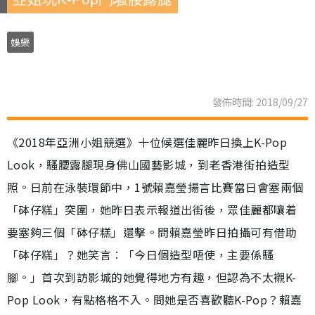
娛樂
發佈時間: 2018/09/27
《2018年亞洲小姐競選》十位候選佳麗昨日換上K-Pop
Look，騷腰露腿現身佛山國藝影城，到老香港街拍造型
照。日前在泳裝環節中，1號賴嘉瑩揚言比賽當日會塞兩個
「砵仔糕」突圍，她昨日表示報道出街後，眾佳麗都嚷着
要塞夠三個「砵仔糕」還擊。問賴嘉瑩昨日拍攝可有借助
「砵仔糕」？她笑言︰「今日個造型唔使，主要係騷
腳。」首次到訪影城的她覺得地方有趣，但認為不太襯K-
Pop Look，有點格格不入。問她是否喜歡聽K-Pop？賴嘉