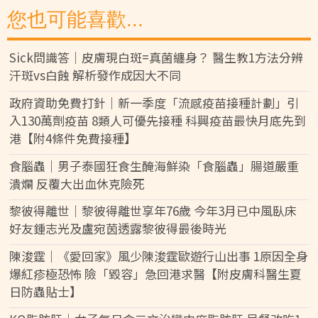
您也可能喜歡...
Sick問識答｜皮膚現白斑=真菌纏身？ 醫生教1方法分辨
汗斑vs白蝕 解析發作成因大不同
政府資助免費打針｜新一季度「流感疫苗接種計劃」引
入130萬劑疫苗 8類人可優先接種 科興疫苗最快月底先到
港【附4條件免費接種】
食腦蟲｜男子泰國狂食生醃海鮮染「食腦蟲」腸道嚴重
潰爛 反覆大出血休克險死
黎彼得離世｜黎彼得離世享年76歲 今年3月已中風臥床
好友鍾志光及盧宛茵透露黎彼得最後時光
陳浚霆｜《愛回家》風少陳浚霆歐遊行山出事 1原因全身
爆紅疹極恐怖 險「毀容」急回港求醫【附皮膚科醫生夏
日防蟲貼士】