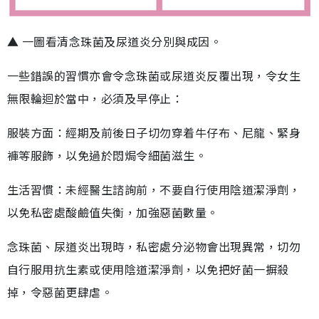
▲ 一圖看清念珠菌及尿道炎分別與成因。
一些錯誤的習慣亦會令念珠菌或尿道炎反覆出現，令女生
無限輪迴於當中，必須及早停止：
服裝方面：經期及前後日子切勿穿着牛仔布、尼龍、緊身
褲等服飾，以免過於悶焗令細菌滋生。
生活習慣：未經醫生諮詢前，不要自行使用陰道潔淨劑，
以免私密處酸鹼值失衡，加強惡菌數量。
念珠菌、尿道炎出現時，私密處分泌物會出現異常，切勿
自行服用抗生素或使用陰道潔淨劑，以免把好菌一摒殺
掉，令惡菌更肆虐。