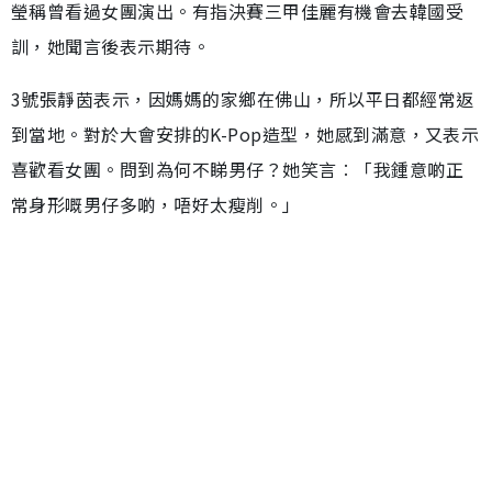
瑩稱曾看過女團演出。有指決賽三甲佳麗有機會去韓國受
訓，她聞言後表示期待。
3號張靜茵表示，因媽媽的家鄉在佛山，所以平日都經常返
到當地。對於大會安排的K-Pop造型，她感到滿意，又表示
喜歡看女團。問到為何不睇男仔？她笑言︰「我鍾意啲正
常身形嘅男仔多啲，唔好太瘦削。」