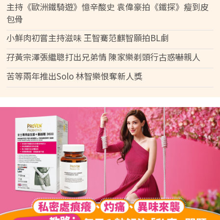
主持《歐洲鐵騎遊》憶辛酸史 袁偉豪拍《鐵探》瘦到皮
包骨
小鮮肉初嘗主持滋味 王智騫范麒智願拍BL劇
孖黃宗澤張繼聰打出兄弟情 陳家樂剃頭行古惑嚇親人
苦等兩年推出Solo 林智樂恨奪新人獎