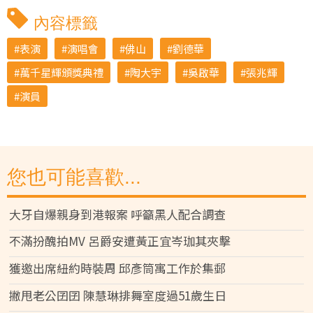
內容標籤
表演
演唱會
佛山
劉德華
萬千星輝頒獎典禮
陶大宇
吳啟華
張兆輝
演員
您也可能喜歡...
大牙自爆親身到港報案 呼籲黑人配合調查
不滿扮醜拍MV 呂爵安遭黃正宜岑珈其夾擊
獲邀出席紐約時裝周 邱彥筒寓工作於集郵
撇甩老公囝囝 陳慧琳排舞室度過51歲生日