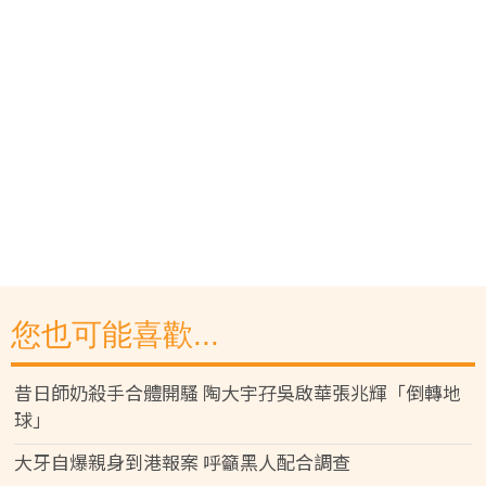
您也可能喜歡...
昔日師奶殺手合體開騷 陶大宇孖吳啟華張兆輝「倒轉地
球」
大牙自爆親身到港報案 呼籲黑人配合調查