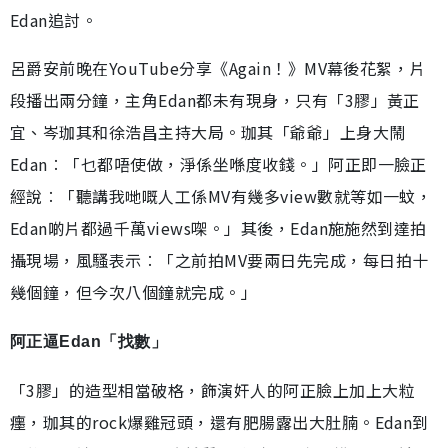
Edan追討。
呂爵安前晚在YouTube分享《Again！》MV幕後花絮，片
段播出兩分鐘，主角Edan都未有現身，只有「3膠」黃正
宜、岑珈其和徐浩昌主持大局。珈其「爺爺」上身大鬧
Edan︰「乜都唔使做，淨係坐喺度收錢。」阿正即一臉正
經說︰「聽講我哋嘅人工係MV有幾多view數就等如一蚊，
Edan啲片都過千萬views㗎。」其後，Edan施施然到達拍
攝現場，風騷表示︰「之前拍MV要兩日先完成，每日拍十
幾個鐘，但今次八個鐘就完成。」
阿正逼Edan「找數」
「3膠」的造型相當破格，飾演奸人的阿正臉上加上大粒
癦，珈其的rock爆雞冠頭，還有肥腸露出大肚腩。Edan到