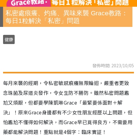
私密處痕癢、灼痛、異味來襲 Grace教路：
每日1粒解決「私密」問題
健康
發佈時間: 2023/10/05
每月來襲的經期，令私密敏感痕癢無限輪迴，嚴重者更致
念珠菌及尿道炎發作，令女生防不勝防。雖然私密問題尷
尬又煩厭，但都要學陳凱琳Grace「最緊要係面對＋解
決」！原來Grace身邊都有不少女性朋友經歷以上問題，但
怕尷尬不懂得如何解決，而Grace早已覓得良方，不需要用
藥都能解決問題！重點就是4個字：臨床實証！