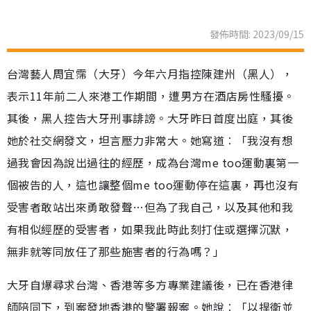
發佈時間: 2023/09/15
台灣藝人周宜霈（大牙）今年六月指控陳建州（黑人），
表示11年前二人來港工作期間，遭男方在酒店房性騷擾。
其後，黑人控告大牙刑事誹謗。大牙昨日首度出庭，其後
她於社交網發文，坦言壓力非常大。她寫道︰「我沒有想
過我會因為說出過往的經歷，成為台灣me too運動裏第一
個被告的人，這也讓整個me too運動停在這裏，再也沒有
受害者敢站出來勇敢發聲…但為了我自己，以及其他和我
有相似經歷的受害者，如果我此時此刻打住或選擇沉默，
無非就等同放任了那些施害者的行為嗎？」
大牙自爆尋求台灣、香港等多方專業建議後，已在香港律
師陪同下，到案發地香港的警署報案。她說︰「以捍衛並