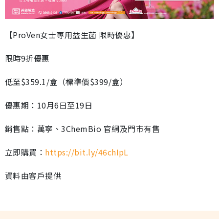
【ProVen女士專用益生菌 限時優惠】
限時9折優惠
低至$359.1/盒（標準價$399/盒）
優惠期：10月6日至19日
銷售點：萬寧、3ChemBio 官網及門市有售
立即購買：
https://bit.ly/46chIpL
資料由客戶提供