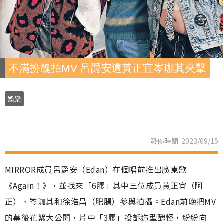
不滿扮醜拍MV 呂爵安遭黃正宜岑珈其夾擊
娛樂
發佈時間: 2023/09/15
MIRROR成員呂爵安（Edan）在個唱前推出廣東歌
《Again！》，並找來「6膠」其中三位成員黃正宜（阿
正）、岑珈其和徐浩昌（肥腸）參與拍攝。Edan前晚把MV
的幕後花絮大公開，片中「3膠」投訴造型醜怪，紛紛向