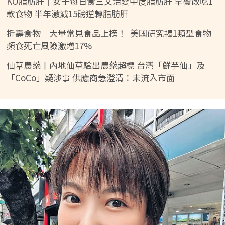
KO脂肪肝｜女子每日食三文治變中度脂肪肝 早餐改吃1
款食物 半年激減15磅逆轉脂肪肝
折壽食物｜大量常見食品上榜！ 美國研究揭1類型食物
頻食死亡風險激增17%
仙草農藥丨內地仙草驗出農藥超標 台灣「鮮芋仙」及
「CoCo」疑涉事 供應商急澄清：未流入市面