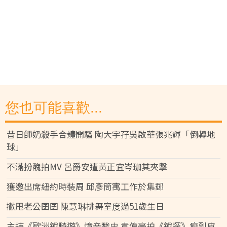
您也可能喜歡...
昔日師奶殺手合體開騷 陶大宇孖吳啟華張兆輝「倒轉地
球」
不滿扮醜拍MV 呂爵安遭黃正宜岑珈其夾擊
獲邀出席紐約時裝周 邱彥筒寓工作於集郵
撇甩老公囝囝 陳慧琳排舞室度過51歲生日
主持《歐洲鐵騎遊》憶辛酸史 袁偉豪拍《鐵探》瘦到皮