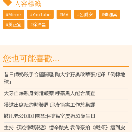
內容標籤
Mirror
YouTube
MV
呂爵安
岑珈其
黃正宜
徐浩昌
您也可能喜歡...
昔日師奶殺手合體開騷 陶大宇孖吳啟華張兆輝「倒轉地
球」
大牙自爆親身到港報案 呼籲黑人配合調查
獲邀出席紐約時裝周 邱彥筒寓工作於集郵
撇甩老公囝囝 陳慧琳排舞室度過51歲生日
主持《歐洲鐵騎遊》憶辛酸史 袁偉豪拍《鐵探》瘦到皮