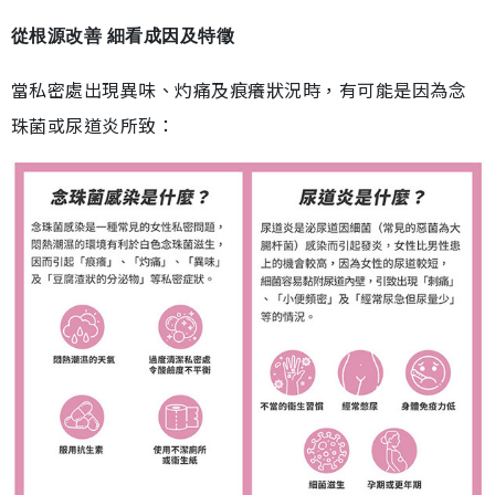
從根源改善 細看成因及特徵
當私密處出現異味、灼痛及痕癢狀況時，有可能是因為念
珠菌或尿道炎所致：