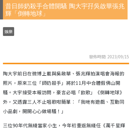
昔日師奶殺手合體開騷 陶大宇孖吳啟華張兆
輝「倒轉地球」
娛樂
發佈時間: 2023/09/15
陶大宇前日在微博上載與吳啟華、張兆輝拍演唱會海報的
照片，原來三位「師奶殺手」將於11月中合體假佛山開
騷。大宇接受本報訪問，豪言必唱「飲歌」《倒轉地球》
外，又透露三人不止唱歌咁簡單︰「我哋有遊戲、互動同
小品劇，開開心心做場騷！」
三位90年代無綫當家小生，今年初重返無綫任《萬千星輝