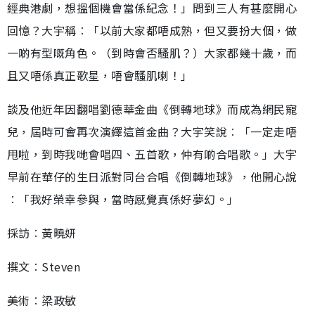
經典港劇，想搵個機會當係紀念！」問到三人有甚麼開心
回憶？大宇稱︰「以前大家都唔成熟，但又要扮大個，做
一啲有型嘅角色。（到時會否騷肌？）大家都幾十歲，而
且又唔係真正歌星，唔會騷肌喇！」
談及他近年因翻唱劉德華金曲《倒轉地球》而成為網民寵
兒，屆時可會再次演繹這首金曲？大宇笑說︰「一定走唔
甩啦，到時我哋會唱四、五首歌，仲有啲合唱歌。」大宇
早前在華仔的生日派對同台合唱《倒轉地球》，他開心說
︰「我好榮幸參與，當時感覺真係好夢幻。」
採訪︰黃曉妍
撰文︰Steven
美術︰梁政敏