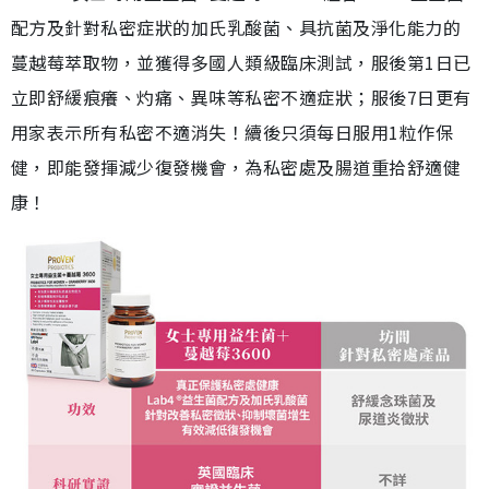
配方及針對私密症狀的加氏乳酸菌、具抗菌及淨化能力的
蔓越莓萃取物，並獲得多國人類級臨床測試，服後第1日已
立即舒緩痕癢、灼痛、異味等私密不適症狀；服後7日更有
用家表示所有私密不適消失！續後只須每日服用1粒作保
健，即能發揮減少復發機會，為私密處及腸道重拾舒適健
康！