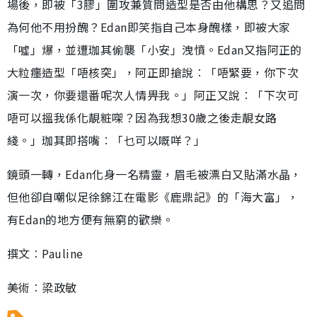
場後，即被「3膠」圍攻兼質問造型是否由他構思？又追問
為何他不用扮醜？Edan即笑指自己本身醜樣，即被大家
「噓」爆，並遭珈其偷襲「小安」洩憤。Edan又指阿正的
大粒癦造型「唔核突」，阿正即搶說︰「唔緊要，你下次
演一次，你要還番呢次人情畀我。」阿正又說︰「下次可
唔可以搵我係化靚粧㗎？因為我想30歲之後走靚女路
綫。」珈其即搭嘴︰「乜可以嘅咩？」
鏡頭一轉，Edan化身一名精靈，眉毛被漂白又貼滿水晶，
但他卻自嘲似足徐錦江在電影《鹿鼎記》的「海大富」，
有Edan的地方便有無窮的歡樂。
撰文︰Pauline
美術︰梁政敏