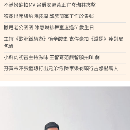
不滿扮醜拍MV 呂爵安遭黃正宜岑珈其夾擊
獲邀出席紐約時裝周 邱彥筒寓工作於集郵
撇甩老公囝囝 陳慧琳排舞室度過51歲生日
主持《歐洲鐵騎遊》憶辛酸史 袁偉豪拍《鐵探》瘦到皮
包骨
小鮮肉初嘗主持滋味 王智騫范麒智願拍BL劇
孖黃宗澤張繼聰打出兄弟情 陳家樂剃頭行古惑嚇親人