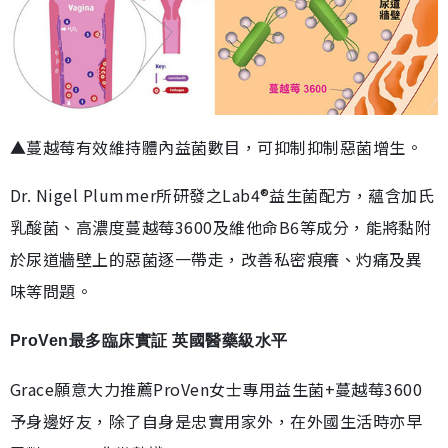
▲蔓越莓有效維持體內益菌數目，可抑制抑制惡菌增生。
Dr. Nigel Plummer所研發之Lab4®益生菌配方，蘊含加氏
乳酸菌、高濃度蔓越莓3600及維他命B6等成分，能將黏附
於尿道牆壁上的惡菌逐一帶走，改善私密痕癢、灼痛及異
味等問題。
ProVen最多臨床實証 英國醫藥級水平
Grace願意大力推薦ProVen女士專用益生菌+蔓越莓3600
予身邊好友，除了自身是忠實用家外，在外國生活時亦早