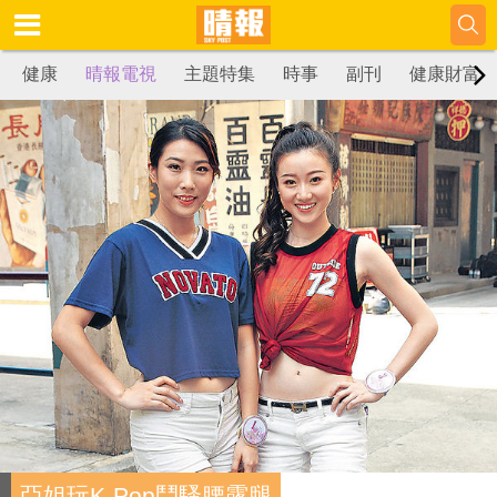
健康
晴報電視
主題特集
時事
副刊
健康財富
亞姐玩K-Pop鬥騷腰露腿