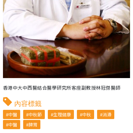
香港中大中西醫結合醫學研究所客座副教授林冠傑醫師
內容標籤
中醫
中秋節
生理健康
中秋
消滯
中醫
脾胃