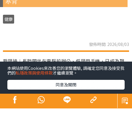
寒背
健康
發佈時間: 2026/08/03
肩頸操︱長時間坐在電腦前辦公、低頸用手機，已成為現
本網站使用Cookies來改善您的瀏覽體驗, 請確定您同意及接受我
代職場人與「低頭族」的生活常態。不良姿勢不僅容易引
們的
私隱政策與使用條款
才繼續瀏覽。
發肩頸肌肉過度緊繃與酸痛，長期下來更可能導致「駝
同意及關閉
背、圓肩」等體態問題，在視覺上增添厚重肉感，影響整
體精神面貌。韓國社群平台近期興起一套「3步肩頸背伸展
操」，每日只需3分鐘，簡單幾個動作，有效解決肩頸僵硬
與緊繃等狀況。