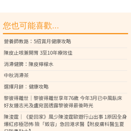
您也可能喜歡...
營養師教路：5招賞月健康攻略
陳皮止咳兼開胃 3至10年療效佳
消滯健脾：陳皮檸檬水
中秋消滯茶
選擇月餅︰健康攻略
黎彼得離世｜黎彼得離世享年76歲 今年3月已中風臥床
好友鍾志光及盧宛茵透露黎彼得最後時光
陳浚霆｜《愛回家》風少陳浚霆歐遊行山出事 1原因全身
爆紅疹極恐怖 險「毀容」急回港求醫【附皮膚科醫生夏