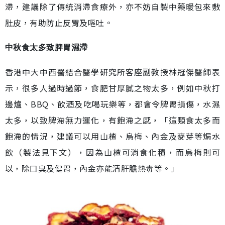
滯，建議除了傳統消滯食療外，亦不妨自製中藥暖包來敷
肚皮，有助防止反胃及嘔吐。
中秋食太多致
脾胃濕滯
香港中大中西醫結合醫學研究所客座副教授林冠傑醫師表
示，很多人過時過節，食肥甘厚膩之物太多，例如中秋打
邊爐、BBQ、飲酒及吃喝玩樂等，都會令脾胃損傷，水濕
太多，以致脾滯無力運化，有飽滯之感，「這類食太多而
飽滯的情況，建議可以用山楂、烏梅、內金及麥芽等焗水
飲（製法見下文），因為山楂可消食化積，而烏梅則可
以，除口臭及健胃，內金亦能清肝膽熱毒等。」