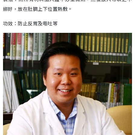
綁好，放在肚臍上下位置熱敷。
功效：防止反胃及嘔吐等