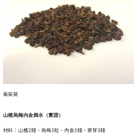
吳茱萸
山楂烏梅內金焗水
（
實證
）
材料：山楂2錢、烏梅3粒、內金3錢、麥芽3錢