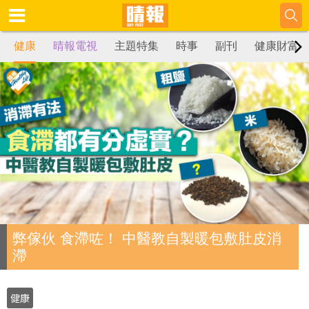
健康
晴報電視
主題特集
時事
副刊
健康財富
弊傢伙 食滯咗！ 中醫教自製暖包敷肚皮消
滯
健康