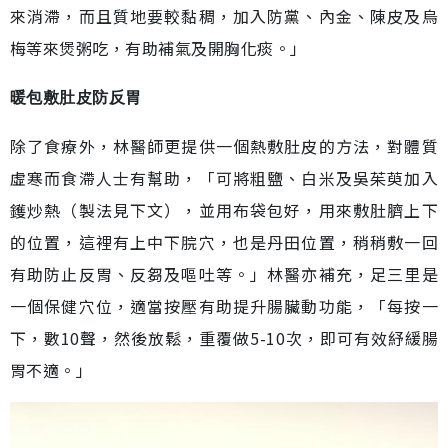
來消滯，而且質地要較黏稠，加入防黨、內金、陳皮及烏
梅等來煲粥吃，有助補氣及開胸化痰。」
暖包敷肚皮防反胃
除了食療外，林醫師更提供一個熱敷肚皮的方法，對體質
虛寒而食滯人士有幫助，「可將粗鹽、白米及吳茱萸加入
鑊炒熱（製法見下文），並用布袋包好，用來敷肚臍上下
的位置，這裡有上中下脘穴，也是丹田位置，稍稍敷一回
有助防止反胃、反芻及嘔吐等。」林醫亦補充，足三里是
一個保健穴位，適當按壓有助提升腸臟動功能，「每按一
下，數10聲，然後放鬆，重覆做5-10次，即可有效紓緩腸
胃不適。」