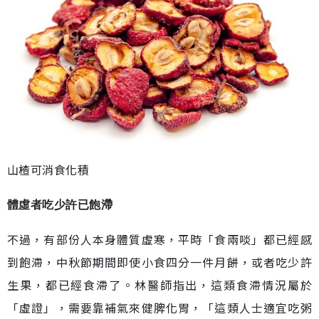
山楂可消食化積
體虛者吃少許已飽滯
不過，有部份人本身體質虛寒，平時「食兩啖」都已經感
到飽滯，中秋節期間即使小食四分一件月餅，或者吃少許
生果，都已經食滯了。林醫師指出，這類食滯情況屬於
「虛證」，需要靠補氣來健脾化胃，「這類人士適宜吃粥