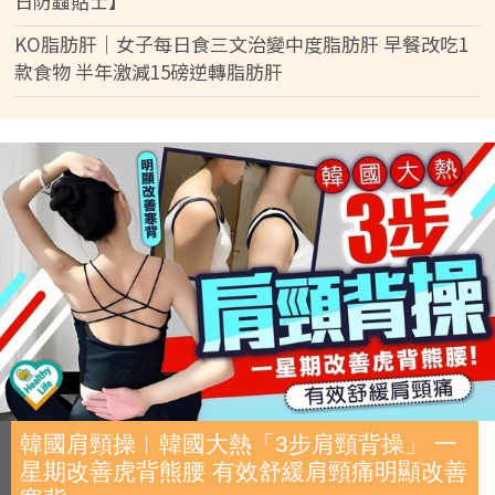
日防蟲貼士】
KO脂肪肝｜女子每日食三文治變中度脂肪肝 早餐改吃1
款食物 半年激減15磅逆轉脂肪肝
韓國肩頸操︱韓國大熱「3步肩頸背操」 一
星期改善虎背熊腰 有效舒緩肩頸痛明顯改善