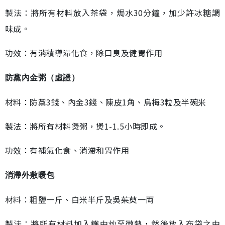
製法：將所有材料放入茶袋，焗水30分鐘，加少許冰糖調
味成。
功效：有消積導滯化食，除口臭及健胃作用
防黨內金粥
（
虛證
）
材料：防黨3錢、內金3錢、陳皮1角、烏梅3粒及半碗米
製法：將所有材料煲粥，煲1-1.5小時即成。
功效：有補氣化食、消滯和胃作用
消滯外敷暖包
材料：粗鹽一斤、白米半斤及吳茱萸一両
製法：將所有材料加入鑊中炒至微熱，然後放入布袋之中