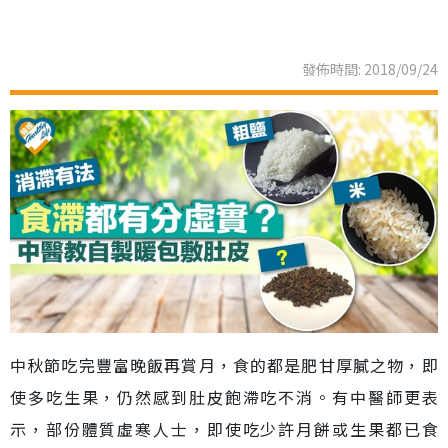
發佈時間: 2018/09/24
中秋節吃完豐富晚飯再賞月，食的都是肥甘厚膩之物，即
使多吃生果，仍然感到肚皮飽滯吃不消。有中醫師更表
示，部份體質虛寒人士，即使吃少許月餅或生果都已食