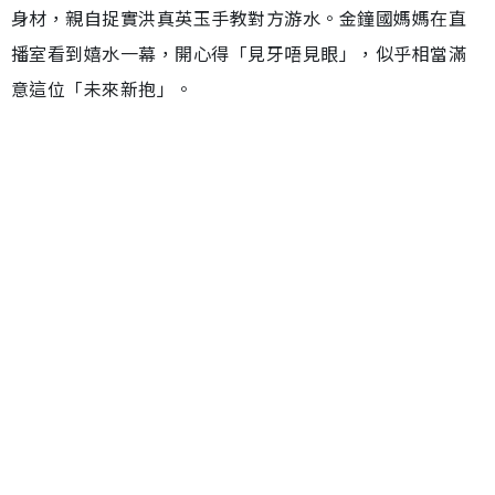
身材，親自捉實洪真英玉手教對方游水。金鐘國媽媽在直
播室看到嬉水一幕，開心得「見牙唔見眼」，似乎相當滿
意這位「未來新抱」。