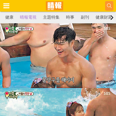
健康
晴報電視
主題特集
時事
副刊
健康財富