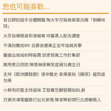
您也可能喜歡...
昔日師奶殺手合體開騷 陶大宇孖吳啟華張兆輝「倒轉地
球」
大牙自爆親身到港報案 呼籲黑人配合調查
不滿扮醜拍MV 呂爵安遭黃正宜岑珈其夾擊
獲邀出席紐約時裝周 邱彥筒寓工作於集郵
撇甩老公囝囝 陳慧琳排舞室度過51歲生日
主持《歐洲鐵騎遊》憶辛酸史 袁偉豪拍《鐵探》瘦到皮
包骨
小鮮肉初嘗主持滋味 王智騫范麒智願拍BL劇
孖黃宗澤張繼聰打出兄弟情 陳家樂剃頭行古惑嚇親人