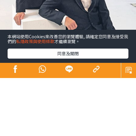
本網站使用Cookies來改善您的瀏覽體驗, 請確定您同意及接受我
們的
私隱政策與使用條款
才繼續瀏覽。
同意及關閉
昔日師奶殺手合體開騷 陶大宇孖吳啟華張兆
輝「倒轉地球」
娛樂
發佈時間: 2023/09/15
陶大宇前日在微博上載與吳啟華、張兆輝拍演唱會海報的