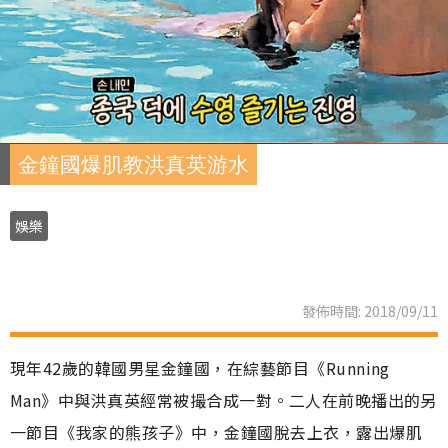
金鐘國爆肌教洪真英游水
娛樂
發佈時間: 2018/09/11
現年42歲的韓國男星金鐘國，在綜藝節目《Running
Man》中與洪真英經常被撮合成一對。二人在前晚播出的另
一節目《我家的熊孩子》中，金鐘國脫去上衣，露出爆肌