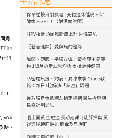
生活訊息
保單逆按自製長糧 | 充裕退休儲備 + 保
障家人GET！（附個案說明）
HPV相關頭頸癌新症上升 男性高危
不同角
【若善健談】愛與痛的邊緣
The
覺得他們
胸悶、頭脹、手腳麻痺？黃祥興不靠藥
物 1個月拆走血管炸彈 重拾醒神健康
私密處痕癢、灼痛、異味來襲 Grace教
路：每日1粒解決「私密」問題
 in
長效胰島素助糖友穩定控糖 醫生拆解胰
島素針劑迷思
 you
唔止面黃 生痘痘 長期攰都可能肝損傷 黃
祥興逆轉肝機能 慶幸及早護肝
要及時，
血糖失控好傷「心」!