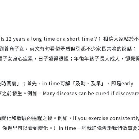
ears a long time or a short time？）相信大家站於
到養育子女，英文有句看似矛盾但引起不少家長共鳴的說話︰「
e short.」每日照顧子女身心疲累，日子過得很慢；年復年孩子長大成人，卻
時間裏」﹖首先，in time可解「及時、及早」，即是early
，Many diseases can be cured if discovered
的過程之後。例如，If you exercise consistently,
如果你堅持鍛練，你遲早可以看到變化。）In time一詞就好像告訴我們做事