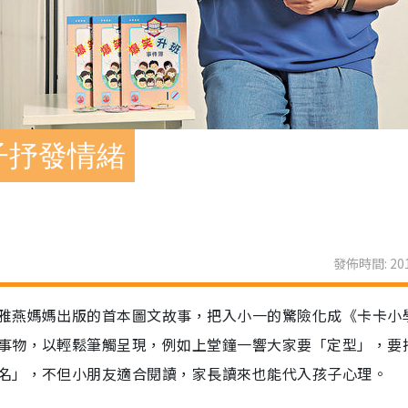
子抒發情緒
發佈時間: 201
雅燕媽媽出版的首本圖文故事，把入小一的驚險化成《卡卡小
事物，以輕鬆筆觸呈現，例如上堂鐘一響大家要「定型」，要
名」，不但小朋友適合閱讀，家長讀來也能代入孩子心理。