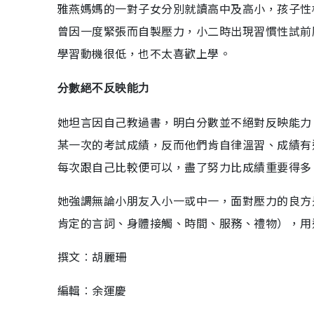
雅燕媽媽的一對子女分別就讀高中及高小，孩子性
曾因一度緊張而自製壓力，小二時出現習慣性試前
學習動機很低，也不太喜歡上學。
分數絕不反映能力
她坦言因自己教過書，明白分數並不絕對反映能力
某一次的考試成績，反而他們肯自律溫習、成績有
每次跟自己比較便可以，盡了努力比成績重要得多
她強調無論小朋友入小一或中一，面對壓力的良方
肯定的言詞、身體接觸、時間、服務、禮物），用
撰文︰胡麗珊
編輯︰余運慶