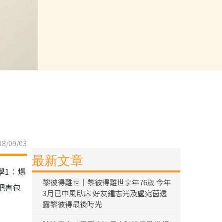
8/09/03
最新文章
學1︰爆
黎彼得離世｜黎彼得離世享年76歲 今年
把書包
3月已中風臥床 好友鍾志光及盧宛茵透
露黎彼得最後時光