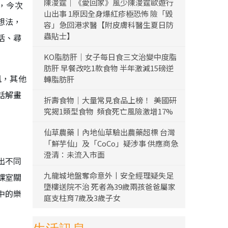
陳浚霆｜《愛回家》風少陳浚霆歐遊行
，今次
山出事 1原因全身爆紅疹極恐怖 險「毀
想法，
容」急回港求醫【附皮膚科醫生夏日防
蟲貼士】
活、尋
KO脂肪肝｜女子每日食三文治變中度脂
肪肝 早餐改吃1款食物 半年激減15磅逆
風，其他
轉脂肪肝
話解畫
折壽食物｜大量常見食品上榜！ 美國研
究揭1類型食物 頻食死亡風險激增17%
仙草農藥丨內地仙草驗出農藥超標 台灣
「鮮芋仙」及「CoCo」疑涉事 供應商急
澄清：未流入市面
出不同
九龍城地盤奪命意外丨安全經理疑失足
課室關
墮樓送院不治 死者為39歲兩孩爸爸屬家
中的樂
庭支柱育7歲及3歲子女