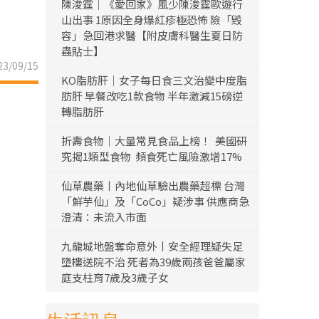
陳浚霆｜《愛回家》風少陳浚霆歐遊行
山出事 1原因全身爆紅疹極恐怖 險「毀
容」急回港求醫【附皮膚科醫生夏日防
蟲貼士】
3/09/15
KO脂肪肝｜女子每日食三文治變中度脂
肪肝 早餐改吃1款食物 半年激減15磅逆
轉脂肪肝
折壽食物｜大量常見食品上榜！ 美國研
究揭1類型食物 頻食死亡風險激增17%
仙草農藥丨內地仙草驗出農藥超標 台灣
「鮮芋仙」及「CoCo」疑涉事 供應商急
澄清：未流入市面
九龍城地盤奪命意外丨安全經理疑失足
墮樓送院不治 死者為39歲兩孩爸爸屬家
庭支柱育7歲及3歲子女