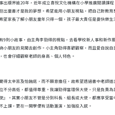
事出版界逾20年，近年成立喜悅文化機構在小學推廣閱讀課程
但出童書才是我的夢想。希望能用小朋友視點，把自己對教育
希望家長了解小朋友童年只得一個，孩子最大責任是要快樂生
有9則小故事，由主角李勁得的視點，去看學校新人事和新作
納小朋友的見聞去創作。小主角勁得喜歡觀察，而且愛自說自
，也會仔細觀察老師的身高、個人特色。
覺得太辛苦及怕蝕底，而不願意擔任，故希望透過書中老師道
位不分高低，都值得尊重。我讓勁得當環保大使，只是負責為
使』。其實小朋友不管是分到科長、組長或大使，都應享受當
不上課，更在一開學便有活動滙演，加強投入感。