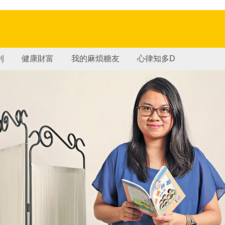
刊
健康財富
我的麻煩糖友
心律知多D