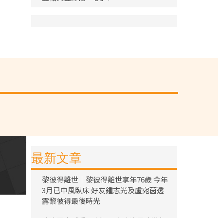
最新文章
黎彼得離世｜黎彼得離世享年76歲 今年
3月已中風臥床 好友鍾志光及盧宛茵透
露黎彼得最後時光