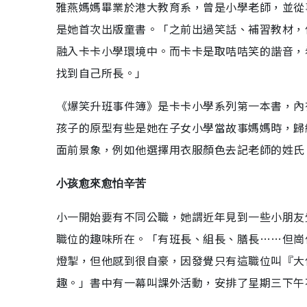
雅燕媽媽畢業於港大教育系，曾是小學老師，並從
是她首次出版童書。「之前出過笑話、補習教材，
融入卡卡小學環境中。而卡卡是取咭咭笑的諧音，
找到自己所長。」
《爆笑升班事件簿》是卡卡小學系列第一本書，內
孩子的原型有些是她在子女小學當故事媽媽時，歸
面前景象，例如他選擇用衣服顏色去記老師的姓氏
小孩愈來愈怕辛苦
小一開始要有不同公職，她謂近年見到一些小朋友
職位的趣味所在。「有班長、組長、膳長……但崗
燈掣，但他感到很自豪，因發覺只有這職位叫『大
趣。」書中有一幕叫課外活動，安排了星期三下午