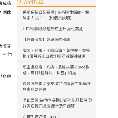
生活訊息
考成績
，因此
保單逆按自製長糧 | 充裕退休儲備 + 保
障家人GET！（附個案說明）
HPV相關頭頸癌新症上升 男性高危
【若善健談】愛與痛的邊緣
會獎賞
胸悶、頭脹、手腳麻痺？黃祥興不靠藥
，他們
物 1個月拆走血管炸彈 重拾醒神健康
私密處痕癢、灼痛、異味來襲 Grace教
路：每日1粒解決「私密」問題
（正面
長效胰島素助糖友穩定控糖 醫生拆解胰
島素針劑迷思
唔止面黃 生痘痘 長期攰都可能肝損傷 黃
祥興逆轉肝機能 慶幸及早護肝
血糖失控好傷「心」!