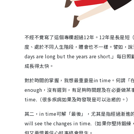
不經不覺寫了這個專欄超過12年。12年是長是短（Is 12 y
度、處於不同人生階段，體會也不一樣。譬如，說
days are long but the years ar
成長得太快。
對於時間的掌握，我想最重要是in time。何謂「在
enough，沒有遲到，有足夠時間趕及在必要做某事之前發生。例如
time.（很多疾病如果及時發現是可以治癒的。）
其二，in time可解「最後」，尤其是指經過漸進的變化和發展
will see the changes in time.（
但又要懷着信心好事終會發生。