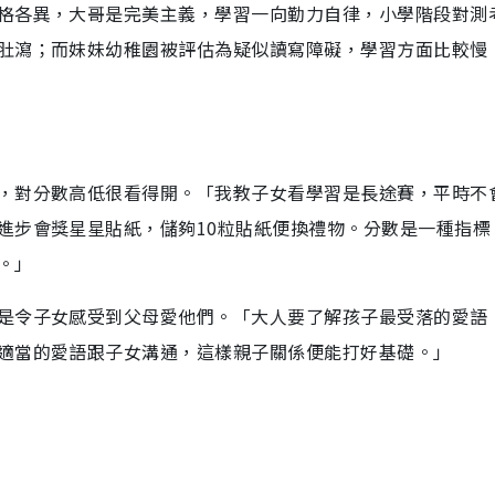
格各異，大哥是完美主義，學習一向勤力自律，小學階段對測
肚瀉；而妹妹幼稚園被評估為疑似讀寫障礙，學習方面比較慢
，對分數高低很看得開。「我教子女看學習是長途賽，平時不
進步會獎星星貼紙，儲夠10粒貼紙便換禮物。分數是一種指標
。」
是令子女感受到父母愛他們。「大人要了解孩子最受落的愛語
適當的愛語跟子女溝通，這樣親子關係便能打好基礎。」