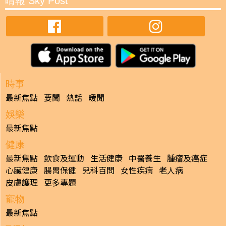
晴報 Sky Post
時事
最新焦點
要聞
熱話
暖聞
娛樂
最新焦點
健康
最新焦點
飲食及運動
生活健康
中醫養生
腫瘤及癌症
心臟健康
腸胃保健
兒科百問
女性疾病
老人病
皮膚護理
更多專題
寵物
最新焦點