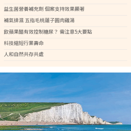
益生菌營養補充劑 個案支持效果顯著
補氣排濕 五指毛桃蓮子圓肉雞湯
飲蘋果醋有效控制糖尿？ 需注意5大要點
科技縮短行業壽命
人和自然共存共處