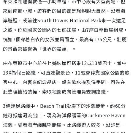
布萊頓距離倫敦僅一小時車程，市中心設有大型商場，但
來到南部小城，遊客們的目的都是想親親大自然，沿着海
岸遊逛，或前往South Downs National Park來一次遠足
之旅。位於國家公園內的七姊妹崖，由7座白堊斷崖組成，
恍如7個穿着白衣的女孩並肩而立，最高有175公尺，壯麗
的景觀常被譽為「世界的盡頭」。
由布萊頓市中心前往七姊妹崖可搭乘12或13號巴士，當中
13X為假日路綫，可直達觀景台，12號會停靠國家公園的旅
客中心，內裏有紀念品店，設有飲水機及洗手間，可先在
此整理補給裝備、索取地圖或向管理員查詢路綫。
3條遠足路綫中，Beach Trail沿崖下的沙灘徒步，約60分
鐘可抵達河流出口、現為海洋保護區的Cuckmere Haven
海灘，隔着海岸綫眺望斷崖。此路綫遊人較多，沿途是一