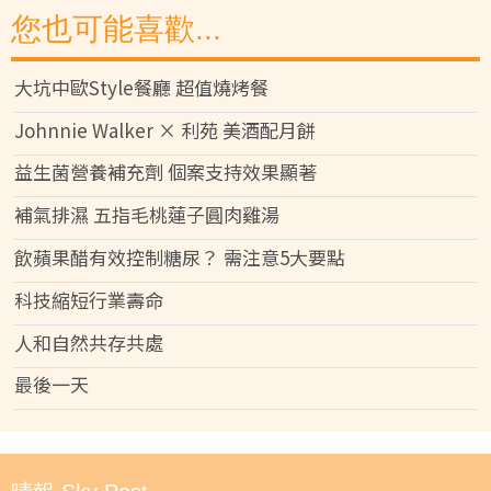
您也可能喜歡...
大坑中歐Style餐廳 超值燒烤餐
Johnnie Walker × 利苑 美酒配月餅
益生菌營養補充劑 個案支持效果顯著
補氣排濕 五指毛桃蓮子圓肉雞湯
飲蘋果醋有效控制糖尿？ 需注意5大要點
科技縮短行業壽命
人和自然共存共處
最後一天