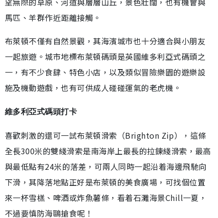
望無際的草原、河道與層層山丘，景色壯闊，也有機會與
馬匹、羊群作近距離接觸。
布萊頓不僅有自然景觀，其海濱城市也十分適合與小朋友
一起旅遊。城市地標布萊頓碼頭是英國維多利亞式碼頭之
一，有不少食肆、特色小店，以及類似冒險樂園的遊樂設
施及機動遊戲，也有可供成人碰碰運氣的老虎機。
維多利亞式碼頭打卡
喜歡刺激的還可一試布萊頓滑索（Brighton Zip），這條
全長300米的雙綫滑索是南海岸上最長的拉鍊綫滑索，最高
與最低點有24米的落差，可兩人同時一起沿着海邊飛馳向
下滑，其降落地點正好是布萊頓的美食廣場，可找個位置
來一杯雪榚、啤酒或炸魚薯條，看着石灘海景Chill一夏，
不過要慎防海鷗搶食呢！