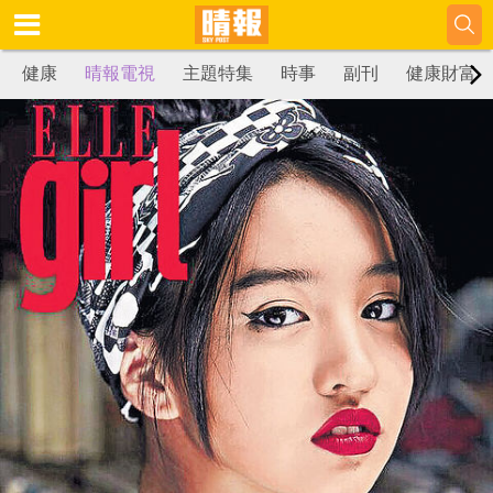
健康
晴報電視
主題特集
時事
副刊
健康財富