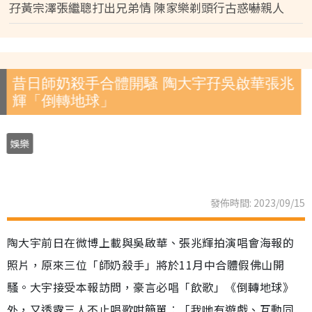
孖黃宗澤張繼聰打出兄弟情 陳家樂剃頭行古惑嚇親人