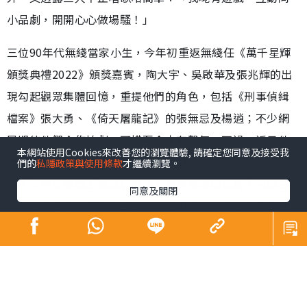
本網站使用Cookies來改善您的瀏覽體驗, 請確定您同意及接受我
們的
私隱政策與使用條款
才繼續瀏覽。
昔日師奶殺手合體開騷 陶大宇孖吳啟華張兆
輝「倒轉地球」
同意及關閉
娛樂
發佈時間: 2023/09/15