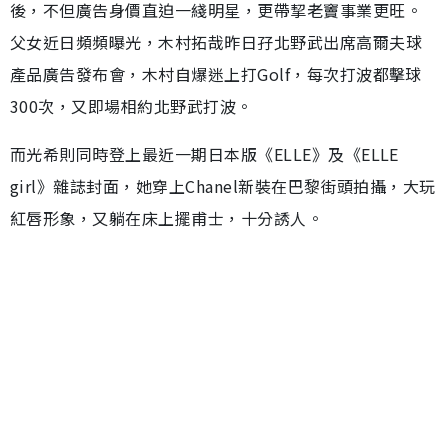
後，不但廣告身價直迫一綫明星，更帶挈老竇事業更旺。
父女近日頻頻曝光，木村拓哉昨日孖北野武出席高爾夫球
產品廣告發布會，木村自爆迷上打Golf，每次打波都擊球
300次，又即場相約北野武打波。
而光希則同時登上最近一期日本版《ELLE》及《ELLE
girl》雜誌封面，她穿上Chanel新裝在巴黎街頭拍攝，大玩
紅唇形象，又躺在床上擺甫士，十分誘人。