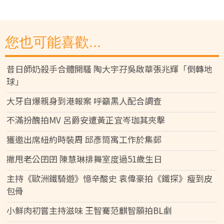
您也可能喜歡...
昔日師奶殺手合體開騷 陶大宇孖吳啟華張兆輝「倒轉地
球」
大牙自爆親身到港報案 呼籲黑人配合調查
不滿扮醜拍MV 呂爵安遭黃正宜岑珈其夾擊
獲邀出席紐約時裝周 邱彥筒寓工作於集郵
撇甩老公囝囝 陳慧琳排舞室度過51歲生日
主持《歐洲鐵騎遊》憶辛酸史 袁偉豪拍《鐵探》瘦到皮
包骨
小鮮肉初嘗主持滋味 王智騫范麒智願拍BL劇