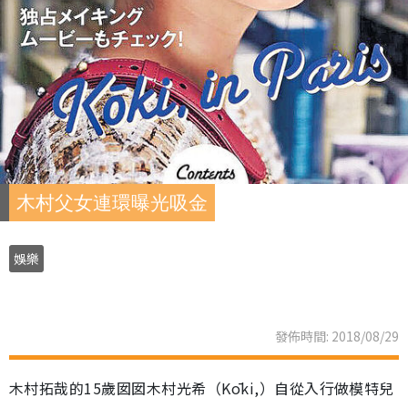
木村父女連環曝光吸金
娛樂
發佈時間: 2018/08/29
木村拓哉的15歲囡囡木村光希（Kōki,）自從入行做模特兒