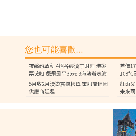
您也可能喜歡...
夜繽紛啟動 4招谷經濟丁財旺 港鐵
差價1
票5送1 戲飛最平35元 3海濱辦表演
108
差逾百
5月收2月漫遊震撼帳單 電訊商稱因
紅雨又
供應商延遲
未來兩