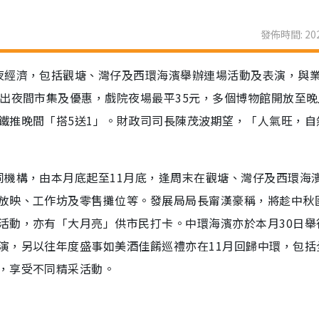
發佈時間: 202
夜經濟，包括觀塘、灣仔及西環海濱舉辦連場活動及表演，與
出夜間市集及優惠，戲院夜場最平35元，多個博物館開放至晚
鐵推晚間「搭5送1」。財政司司長陳茂波期望，「人氣旺，自
同機構，由本月底起至11月底，逢周末在觀塘、灣仔及西環海
放映、工作坊及零售攤位等。發展局局長甯漢豪稱，將趁中秋
活動，亦有「大月亮」供市民打卡。中環海濱亦於本月30日舉
演，另以往年度盛事如美酒佳餚巡禮亦在11月回歸中環，包括
，享受不同精采活動。