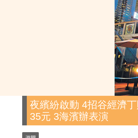
夜繽紛啟動 4招谷經濟丁
35元 3海濱辦表演
港聞