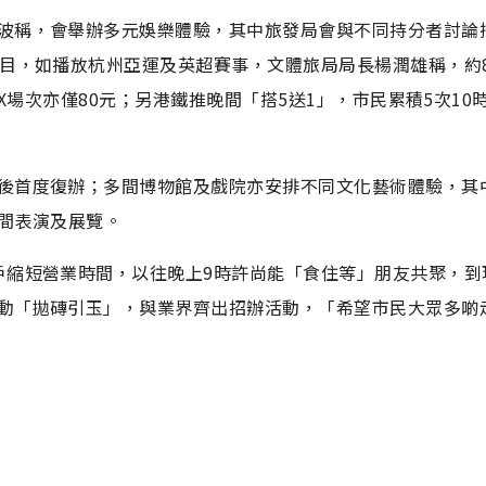
波稱，會舉辦多元娛樂體驗，其中旅發局會與不同持分者討論
節目，如播放杭州亞運及英超賽事，文體旅局局長楊潤雄稱，約
AX場次亦僅80元；另港鐵推晚間「搭5送1」，市民累積5次10
後首度復辦；多間博物館及戲院亦安排不同文化藝術體驗，其
晚間表演及展覽。
戶縮短營業時間，以往晚上9時許尚能「食住等」朋友共聚，到
動「拋磚引玉」，與業界齊出招辦活動，「希望市民大眾多啲