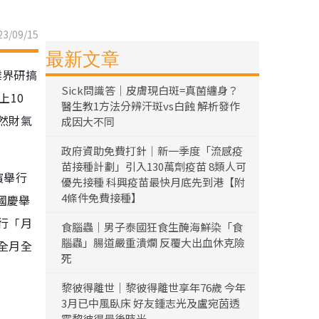
3/09/15
最新文章
業界研搞
Sick問識答｜皮膚現白斑=真菌纏身？
上10
醫生教1方法分辨汗斑vs白蝕 解析發作
然財氣
成因大不同
政府資助免費打針｜新一季度「流感疫
苗接種計劃」引入130萬劑疫苗 8類人可
濱舉行
優先接種 科興疫苗最快月底先到港【附
4條件免費接種】
國慶舉
行「月
食腦蟲｜男子泰國狂食生醃海鮮染「食
腦蟲」腸道嚴重潰爛 反覆大出血休克險
全月全
死
黎彼得離世｜黎彼得離世享年76歲 今年
3月已中風臥床 好友鍾志光及盧宛茵透
露黎彼得最後時光