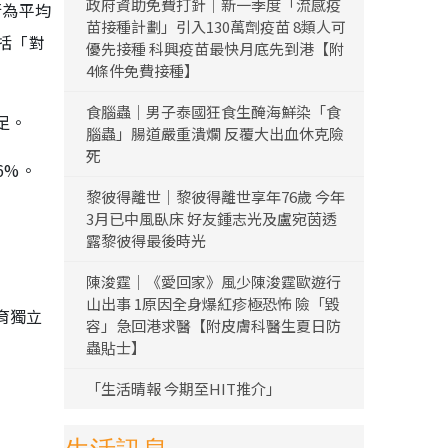
政府資助免費打針｜新一季度「流感疫
行為平均
苗接種計劃」引入130萬劑疫苗 8類人可
括「對
優先接種 科興疫苗最快月底先到港【附
4條件免費接種】
食腦蟲｜男子泰國狂食生醃海鮮染「食
足。
腦蟲」腸道嚴重潰爛 反覆大出血休克險
死
6%。
黎彼得離世｜黎彼得離世享年76歲 今年
3月已中風臥床 好友鍾志光及盧宛茵透
露黎彼得最後時光
陳浚霆｜《愛回家》風少陳浚霆歐遊行
山出事 1原因全身爆紅疹極恐怖 險「毀
育獨立
容」急回港求醫【附皮膚科醫生夏日防
蟲貼士】
「生活晴報 今期至HIT推介」