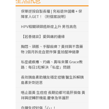
生活訊息
保單逆按自製長糧 | 充裕退休儲備 + 保
障家人GET！（附個案說明）
HPV相關頭頸癌新症上升 男性高危
【若善健談】愛與痛的邊緣
胸悶、頭脹、手腳麻痺？黃祥興不靠藥
物 1個月拆走血管炸彈 重拾醒神健康
私密處痕癢、灼痛、異味來襲 Grace教
路：每日1粒解決「私密」問題
長效胰島素助糖友穩定控糖 醫生拆解胰
島素針劑迷思
唔止面黃 生痘痘 長期攰都可能肝損傷 黃
祥興逆轉肝機能 慶幸及早護肝
血糖失控好傷「心」!