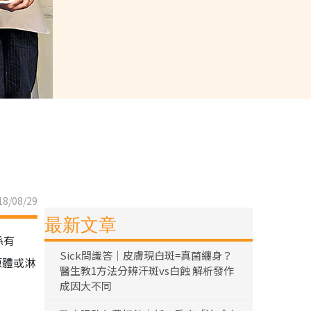
8/08/29
最新文章
係有
Sick問識答｜皮膚現白斑=真菌纏身？
原體或淋
醫生教1方法分辨汗斑vs白蝕 解析發作
成因大不同