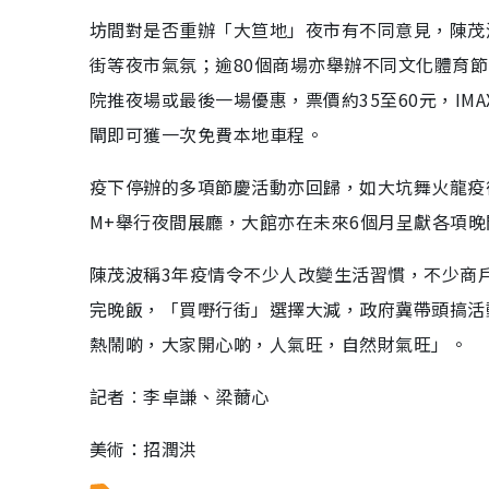
坊間對是否重辦「大笪地」夜市有不同意見，陳茂
街等夜市氣氛；逾80個商場亦舉辦不同文化體育
院推夜場或最後一場優惠，票價約35至60元，IM
閘即可獲一次免費本地車程。
疫下停辦的多項節慶活動亦回歸，如大坑舞火龍疫
M+舉行夜間展廳，大館亦在未來6個月呈獻各項
陳茂波稱3年疫情令不少人改變生活習慣，不少商
完晚飯，「買嘢行街」選擇大減，政府冀帶頭搞活
熱鬧啲，大家開心啲，人氣旺，自然財氣旺」。
記者︰李卓謙、梁薾心
美術：招潤洪