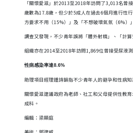
「關懷愛滋」於2013至2018年訪問了3,013
歲數為17.8歲，但少於5成人在過去6個月進行
方要求不用（15%）」及「不想破壞氣氛（6%）
調查又發現，不少青年誤將「體外射精」、「計算
組織亦在2014至2018年訪問1,869位曾接受
性病感染率達8.6%
助理項目經理鍾詩韻指不少青年人的避孕和性病知
關懷愛滋建議政府為老師、社工和父母提供性教育
成科。
編輯：梁顯庭
美術：鄧建威