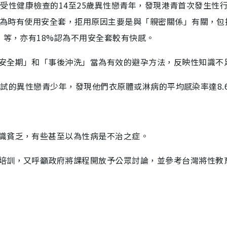
名曾接受性健康檢查的14至25歲異性戀青年，發現港青首次發生性
性行為時有使用安全套，拒用原因主要是與「親密關係」有關，包
」等，亦有18%認為不用安全套較有快感。
安全期」和「事後沖洗」當為有效的避孕方法，反映性知識不
尿液測試的異性戀青少年，發現他們衣原體或淋病的平均感染率達8.
識貧乏，有些甚至以為性病是不治之症。
培訓，又呼籲政府將課程開放予公眾討論，並參考台灣將性教