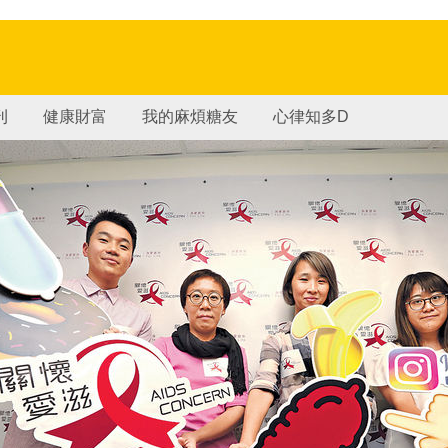
刊
健康財富
我的麻煩糖友
心律知多D