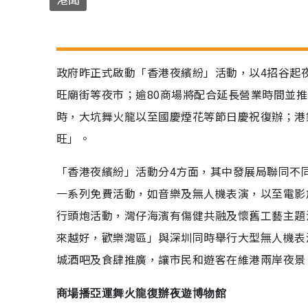
政府昨正式啟動「香港夜繽紛」活動，以4招谷起
旺廟街等夜市；逾80商場將配合延長營業時間並推
時，大坑舞火龍以至國慶煙花等節日慶祝復辦；港
旺」。
「香港夜繽紛」活動分4方面，其中發展局聯同不
一系列免費活動，如音樂及無人機表演，以至電影
行頭炮活動，灣仔海濱有傷健共融及懷舊工藝主題
來越好，歡樂灣區」與深圳同時舉行大型無人機表
城酒吧及食肆推廣，讓市民和遊客在維港兩岸夜景
商場播亞運舞火龍復辦夜遊博物館