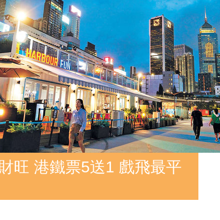
財旺 港鐵票5送1 戲飛最平