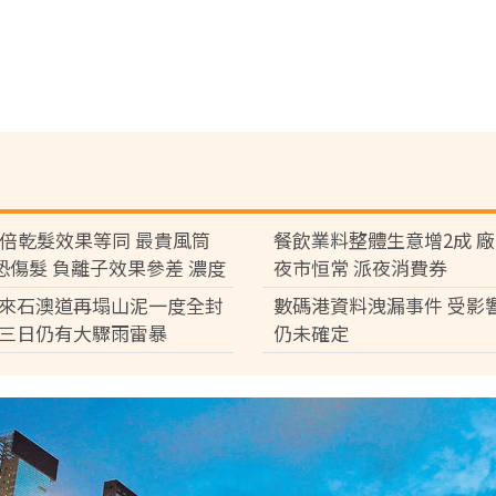
7倍乾髮效果等同 最貴風筒
餐飲業料整體生意增2成 
°C恐傷髮 負離子效果參差 濃度
夜市恒常 派夜消費券
倍
來石澳道再塌山泥一度全封
數碼港資料洩漏事件 受影
三日仍有大驟雨雷暴
仍未確定