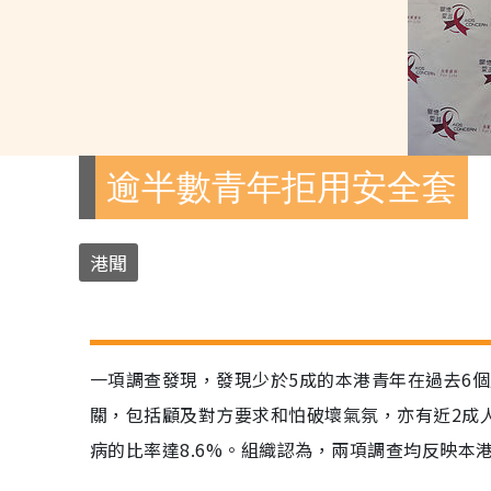
逾半數青年拒用安全套
港聞
一項調查發現，發現少於5成的本港青年在過去6
關，包括顧及對方要求和怕破壞氣氛，亦有近2成
病的比率達8.6%。組織認為，兩項調查均反映本