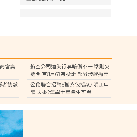
廠商會冀
航空公司遺失行李賠償不一 準則欠
透明 首8月61宗投訴 部分涉款逾萬
元
響者總數
公僕聯合招聘6職系包括AO 明起申
請 未來2年學士畢業生可考