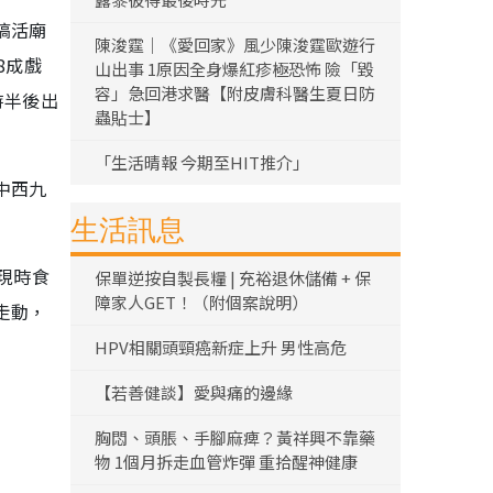
搞活廟
陳浚霆｜《愛回家》風少陳浚霆歐遊行
8成戲
山出事 1原因全身爆紅疹極恐怖 險「毀
容」急回港求醫【附皮膚科醫生夏日防
時半後出
蟲貼士】
「生活晴報 今期至HIT推介」
中西九
生活訊息
現時食
保單逆按自製長糧 | 充裕退休儲備 + 保
障家人GET！（附個案說明）
走動，
HPV相關頭頸癌新症上升 男性高危
【若善健談】愛與痛的邊緣
胸悶、頭脹、手腳麻痺？黃祥興不靠藥
物 1個月拆走血管炸彈 重拾醒神健康