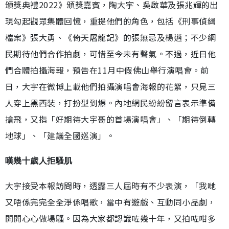
頒獎典禮2022》頒獎嘉賓，陶大宇、吳啟華及張兆輝的出
現勾起觀眾集體回憶，重提他們的角色，包括《刑事偵緝
檔案》張大勇、《倚天屠龍記》的張無忌及楊逍；不少網
民期待他們合作拍劇，可惜至今未有聲氣。不過，近日他
們合體拍攝海報，預告在11月中假佛山舉行演唱會。前
日，大宇在微博上載他們拍攝演唱會海報的花絮，只見三
人穿上黑西裝，打扮型到爆。內地網民紛紛留言表示準備
搶飛，又指「好期待大宇哥的首場演唱會」、「期待倒轉
地球」、「建議全國巡演」。
嘆幾十歲人拒騷肌
大宇接受本報訪問時，透露三人屆時有不少表演，「我哋
又唔係完完全全淨係唱歌，當中有遊戲、互動同小品劇，
開開心心做場騷。因為大家都認識咗幾十年，又拍咗咁多