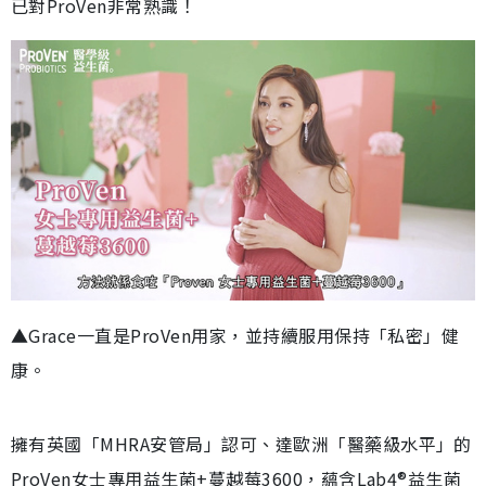
已對ProVen非常熟識！
▲Grace一直是ProVen用家，並持續服用保持「私密」健
康。
擁有英國「MHRA安管局」認可、達歐洲「醫藥級水平」的
ProVen女士專用益生菌+蔓越莓3600，蘊含Lab4®益生菌