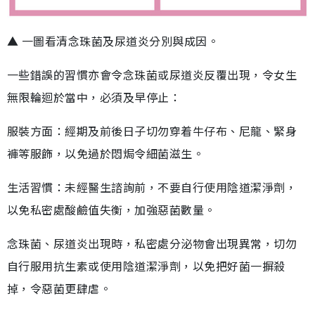
▲ 一圖看清念珠菌及尿道炎分別與成因。
一些錯誤的習慣亦會令念珠菌或尿道炎反覆出現，令女生
無限輪迴於當中，必須及早停止：
服裝方面：經期及前後日子切勿穿着牛仔布、尼龍、緊身
褲等服飾，以免過於悶焗令細菌滋生。
生活習慣：未經醫生諮詢前，不要自行使用陰道潔淨劑，
以免私密處酸鹼值失衡，加強惡菌數量。
念珠菌、尿道炎出現時，私密處分泌物會出現異常，切勿
自行服用抗生素或使用陰道潔淨劑，以免把好菌一摒殺
掉，令惡菌更肆虐。