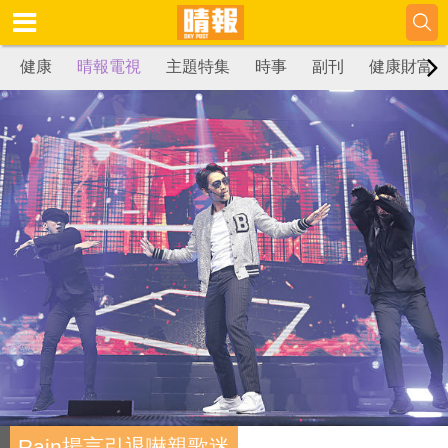
健康
晴報電視
主題特集
時事
副刊
健康財富
Rain揚言引退嚇親歌迷