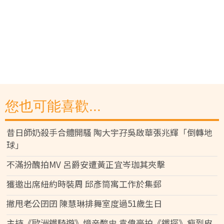
您也可能喜歡...
昔日師奶殺手合體開騷 陶大宇孖吳啟華張兆輝「倒轉地
球」
不滿扮醜拍MV 呂爵安遭黃正宜岑珈其夾擊
獲邀出席紐約時裝周 邱彥筒寓工作於集郵
撇甩老公囝囝 陳慧琳排舞室度過51歲生日
主持《歐洲鐵騎遊》憶辛酸史 袁偉豪拍《鐵探》瘦到皮