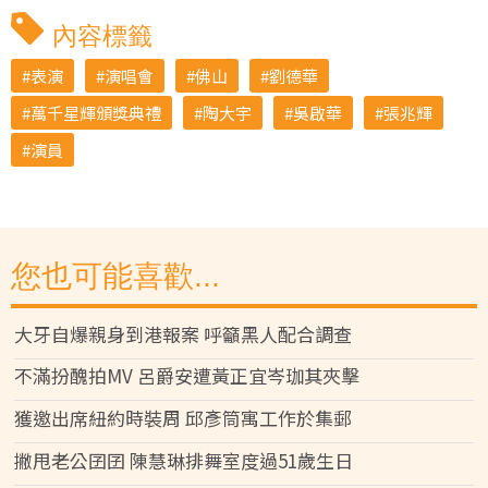
內容標籤
表演
演唱會
佛山
劉德華
萬千星輝頒獎典禮
陶大宇
吳啟華
張兆輝
演員
您也可能喜歡...
大牙自爆親身到港報案 呼籲黑人配合調查
不滿扮醜拍MV 呂爵安遭黃正宜岑珈其夾擊
獲邀出席紐約時裝周 邱彥筒寓工作於集郵
撇甩老公囝囝 陳慧琳排舞室度過51歲生日