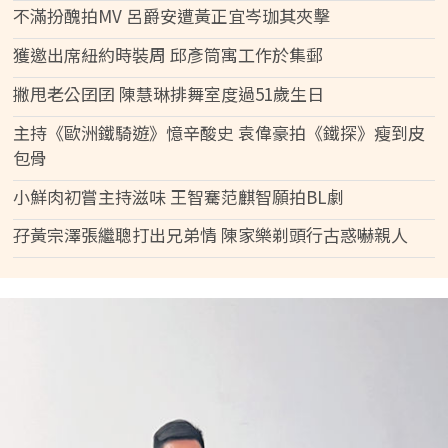
不滿扮醜拍MV 呂爵安遭黃正宜岑珈其夾擊
獲邀出席紐約時裝周 邱彥筒寓工作於集郵
撇甩老公囝囝 陳慧琳排舞室度過51歲生日
主持《歐洲鐵騎遊》憶辛酸史 袁偉豪拍《鐵探》瘦到皮
包骨
小鮮肉初嘗主持滋味 王智騫范麒智願拍BL劇
孖黃宗澤張繼聰打出兄弟情 陳家樂剃頭行古惑嚇親人