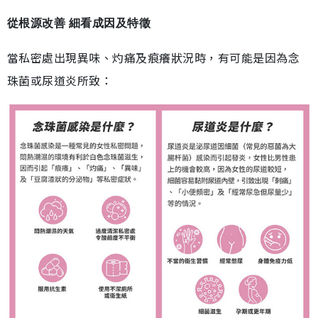
從根源改善 細看成因及特徵
當私密處出現異味、灼痛及痕癢狀況時，有可能是因為念
珠菌或尿道炎所致：