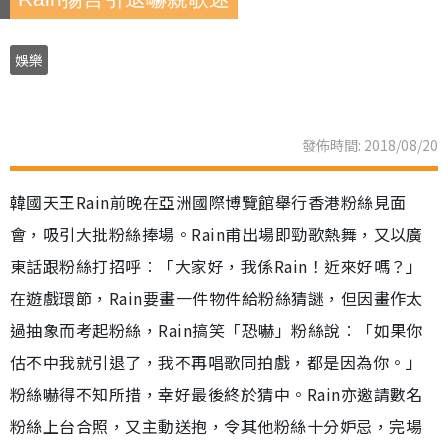
娛樂
發佈時間: 2018/08/20
韓國天王Rain前晚在亞洲國際博覽館舉行香港粉絲見面
會，吸引大批粉絲捧場。Rain甫出場即勁歌熱舞，又以廣
東話跟粉絲打招呼︰「大家好，我係Rain！近來好嗎？」
在遊戲環節，Rain要畫一件物件給粉絲猜謎，但因畫作太
過抽象而考起粉絲，Rain搞笑「恐嚇」粉絲說︰「如果你
估不中我就引退了，我不再唱歌同拍戲，都是因為你。」
粉絲嚇得不知所措，幸好最後終於猜中。Rain亦邀請數名
粉絲上台合照，又主動送抱，令其他粉絲十分妒忌，完場