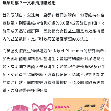
無須用藥？一文看清用藥迷思
首先要明白，念珠菌一直都在我們的體內，但要維持在合
適數量，則要靠維持恰到好處的3.8至4.2弱酸性pH值，才
能形成天然防護屏障；因此補充女性益生菌是有效維持體
內的益菌數目，是抑制致病菌過度繁殖的方法之一。
而英國免疫微生物學權威Dr. Nigel Plummer的研究顯示，
加氏乳酸菌能抑制念珠菌增生；蔓越莓則能針對尿道炎問
題，有助抑制惡菌入侵與增生；若能配合維他命B6及益生
菌，更可產生協同效應，改善長痘痘、情緒不穩等經期前
的綜合症狀，同時有效改善舒緩排便不順及腸胃敏感等體
質，為身體帶來多重好處。