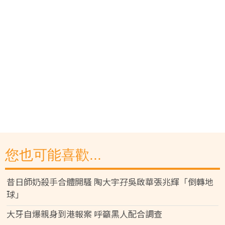
您也可能喜歡...
昔日師奶殺手合體開騷 陶大宇孖吳啟華張兆輝「倒轉地
球」
大牙自爆親身到港報案 呼籲黑人配合調查