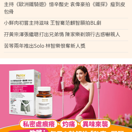
主持《歐洲鐵騎遊》憶辛酸史 袁偉豪拍《鐵探》瘦到皮
包骨
小鮮肉初嘗主持滋味 王智騫范麒智願拍BL劇
孖黃宗澤張繼聰打出兄弟情 陳家樂剃頭行古惑嚇親人
苦等兩年推出Solo 林智樂恨奪新人獎