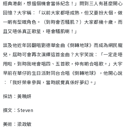
經典港劇，想搵個機會當係紀念！」問到三人有甚麼開心
回憶？大宇稱︰「以前大家都唔成熟，但又要扮大個，做
一啲有型嘅角色。（到時會否騷肌？）大家都幾十歲，而
且又唔係真正歌星，唔會騷肌喇！」
談及他近年因翻唱劉德華金曲《倒轉地球》而成為網民寵
兒，屆時可會再次演繹這首金曲？大宇笑說︰「一定走唔
甩啦，到時我哋會唱四、五首歌，仲有啲合唱歌。」大宇
早前在華仔的生日派對同台合唱《倒轉地球》，他開心說
︰「我好榮幸參與，當時感覺真係好夢幻。」
採訪︰黃曉妍
撰文︰Steven
美術︰梁政敏