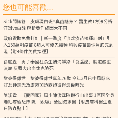
您也可能喜歡...
Sick問識答｜皮膚現白斑=真菌纏身？ 醫生教1方法分辨
汗斑vs白蝕 解析發作成因大不同
政府資助免費打針｜新一季度「流感疫苗接種計劃」引
入130萬劑疫苗 8類人可優先接種 科興疫苗最快月底先到
港【附4條件免費接種】
食腦蟲｜男子泰國狂食生醃海鮮染「食腦蟲」腸道嚴重
潰爛 反覆大出血休克險死
黎彼得離世｜黎彼得離世享年76歲 今年3月已中風臥床
好友鍾志光及盧宛茵透露黎彼得最後時光
陳浚霆｜《愛回家》風少陳浚霆歐遊行山出事 1原因全身
爆紅疹極恐怖 險「毀容」急回港求醫【附皮膚科醫生夏
日防蟲貼士】