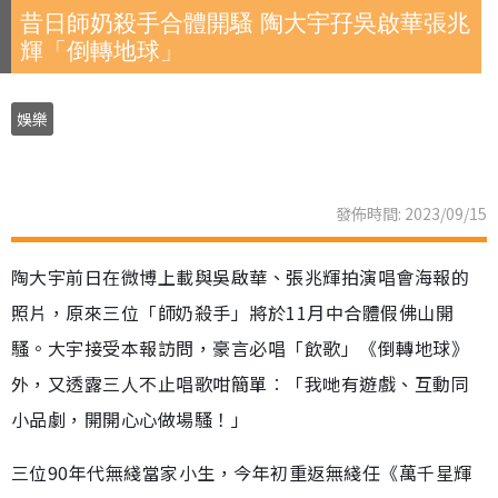
昔日師奶殺手合體開騷 陶大宇孖吳啟華張兆
輝「倒轉地球」
娛樂
發佈時間: 2023/09/15
陶大宇前日在微博上載與吳啟華、張兆輝拍演唱會海報的
照片，原來三位「師奶殺手」將於11月中合體假佛山開
騷。大宇接受本報訪問，豪言必唱「飲歌」《倒轉地球》
外，又透露三人不止唱歌咁簡單︰「我哋有遊戲、互動同
小品劇，開開心心做場騷！」
三位90年代無綫當家小生，今年初重返無綫任《萬千星輝