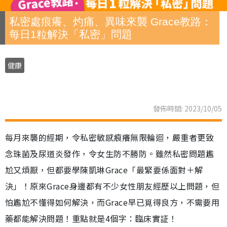
私密處痕癢、灼痛、異味來襲 Grace教路：
每日1粒解決「私密」問題
健康
發佈時間: 2023/10/05
每月來襲的經期，令私密敏感痕癢無限輪迴，嚴重者更致
念珠菌及尿道炎發作，令女生防不勝防。雖然私密問題尷
尬又煩厭，但都要學陳凱琳Grace「最緊要係面對＋解
決」！原來Grace身邊都有不少女性朋友經歷以上問題，但
怕尷尬不懂得如何解決，而Grace早已覓得良方，不需要用
藥都能解決問題！重點就是4個字：臨床實証！