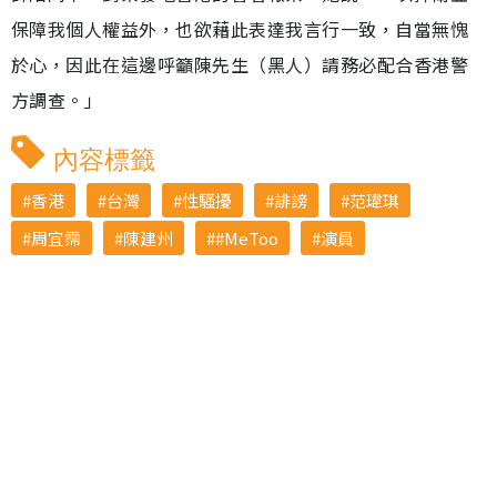
保障我個人權益外，也欲藉此表達我言行一致，自當無愧
於心，因此在這邊呼籲陳先生（黑人）請務必配合香港警
方調查。」
內容標籤
香港
台灣
性騷擾
誹謗
范瑋琪
周宜霈
陳建州
#MeToo
演員