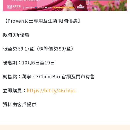
【ProVen女士專用益生菌 限時優惠】
限時9折優惠
低至$359.1/盒（標準價$399/盒）
優惠期：10月6日至19日
銷售點：萬寧、3ChemBio 官網及門市有售
立即購買：
https://bit.ly/46chIpL
資料由客戶提供