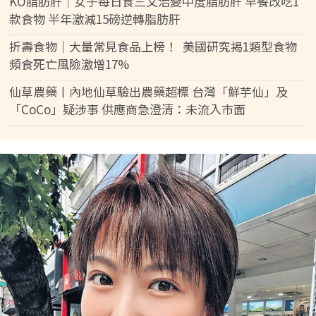
KO脂肪肝｜女子每日食三文治變中度脂肪肝 早餐改吃1
款食物 半年激減15磅逆轉脂肪肝
折壽食物｜大量常見食品上榜！ 美國研究揭1類型食物
頻食死亡風險激增17%
仙草農藥丨內地仙草驗出農藥超標 台灣「鮮芋仙」及
「CoCo」疑涉事 供應商急澄清：未流入市面