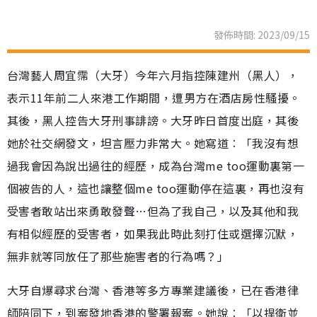
發佈時間: 2023/09/15
台灣藝人周宜霈（大牙）今年六月指控陳建州（黑人），
表示11年前二人來港工作期間，遭男方在酒店房性騷擾。
其後，黑人控告大牙刑事誹謗。大牙昨日首度出庭，其後
她於社交網發文，坦言壓力非常大。她寫道︰「我沒有想
過我會因為說出過往的經歷，成為台灣me too運動裏第一
個被告的人，這也讓整個me too運動停在這裏，再也沒有
受害者敢站出來勇敢發聲…但為了我自己，以及其他和我
有相似經歷的受害者，如果我此時此刻打住或選擇沉默，
無非就等同放任了那些施害者的行為嗎？」
大牙自爆尋求台灣、香港等多方專業建議後，已在香港律
師陪同下，到案發地香港的警署報案。她說︰「以捍衛並