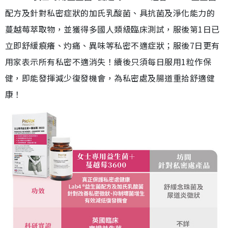
配方及針對私密症狀的加氏乳酸菌、具抗菌及淨化能力的
蔓越莓萃取物，並獲得多國人類級臨床測試，服後第1日已
立即舒緩痕癢、灼痛、異味等私密不適症狀；服後7日更有
用家表示所有私密不適消失！續後只須每日服用1粒作保
健，即能發揮減少復發機會，為私密處及腸道重拾舒適健
康！