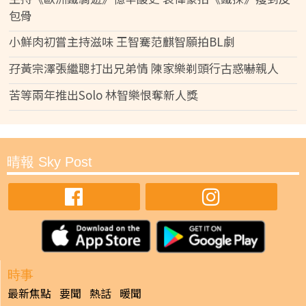
包骨
小鮮肉初嘗主持滋味 王智騫范麒智願拍BL劇
孖黃宗澤張繼聰打出兄弟情 陳家樂剃頭行古惑嚇親人
苦等兩年推出Solo 林智樂恨奪新人獎
晴報 Sky Post
時事
最新焦點
要聞
熱話
暖聞