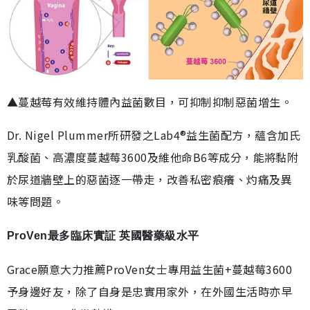
▲蔓越莓有效維持體內益菌數目，可抑制抑制惡菌增生。
Dr. Nigel Plummer所研發之Lab4®益生菌配方，蘊含加氏
乳酸菌、高濃度蔓越莓3600及維他命B6等成分，能將黏附
於尿道牆壁上的惡菌逐一帶走，改善私密痕癢、灼痛及異
味等問題。
ProVen最多臨床實証 英國醫藥級水平
Grace願意大力推薦ProVen女士專用益生菌+蔓越莓3600
予身邊好友，除了自身是忠實用家外，在外國生活時亦早