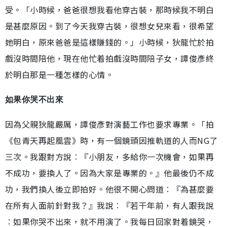
受。「小時候，爸爸很想我看他穿古裝，那時候我不明白
是甚麼原因。到了今天我穿古裝，很想女兒來看，很希望
她明白，原來爸爸是這樣賺錢的。」小時候，狄龍忙於拍
戲沒時間陪他，現在他忙着拍戲沒時間陪子女，譚俊彥終
於明白那是一種怎樣的心情。
如果你哭不出來
因為父親狄龍嚴厲，譚俊彥對演藝工作也要求專業。「拍
《包青天再起風雲》時，有一個鏡頭因推軌道的人而NG了
三次。我跟對方說︰『小朋友，多給你一次機會，如果再
不成功，要換人了。因為大家是專業的。』他最後仍不成
功，我們換人後立即拍好。他很不開心問道︰『為甚麼要
在所有人面前針對我？』我說︰『若干年前，有人跟我說
︰如果你哭不出來，就不用演了。我每日回家對着鏡哭，