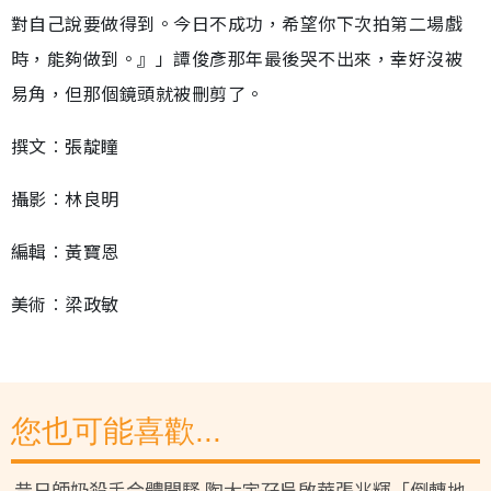
對自己說要做得到。今日不成功，希望你下次拍第二場戲
時，能夠做到。』」譚俊彥那年最後哭不出來，幸好沒被
易角，但那個鏡頭就被刪剪了。
撰文︰張靛瞳
攝影︰林良明
編輯︰黃寶恩
美術︰梁政敏
您也可能喜歡...
昔日師奶殺手合體開騷 陶大宇孖吳啟華張兆輝「倒轉地