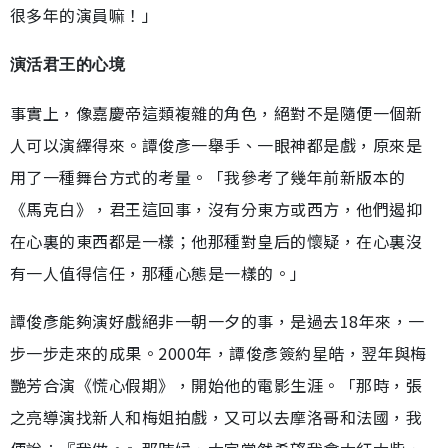
很多年的演員嘛！」
演活君王的心境
事實上，像嘉慶帝這類複雜的角色，絕對不是隨便一個新
人可以演繹得來。譚俊彥一舉手、一眼神都是戲，原來是
用了一種舞台方式的考量。「我參考了幾年前新版本的
《馬克白》，君王這回事，沒有分東方或西方，他們遏抑
在心裏的東西都是一樣；他那種對皇后的懷疑，在心裏沒
有一人值得信任，那種心態是一樣的。」
譚俊彥能夠演好戲絕非一朝一夕的事，是過去18年來，一
步一步走來的成果。2000年，譚俊彥簽約星皓，翌年與梅
艷芳合演《慌心假期》，開始他的電影生涯。「那時，張
之亮導演找新人和梅姐拍戲，又可以去摩洛哥和法國，我