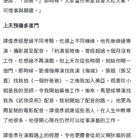
便說︰『我做。』那時候，大家當然希望我會大紅大紫，
可惜事與願違。」
上天預備多道門
譚俊彥經歷過不同考驗，也遇上不同機緣，他先後做過導
演、攝影甚至配音。「約滿星皓後，曾經超過十個月沒有
工作，也想過不再演戲，但上天在這些時間，就給你開一
道門。那時候，劉偉強導演找我演《傷城》，張姐（張艾
嘉）找我拍《一個好爸爸》，之後我加入美亞，禤嘉珍小
姐是我的恩師，令我開始幕後工作。後來，馬楚成導演找
我為《武俠梁祝》配音，我就開始了配音的路。」他更為
周星馳的電影配音。譚俊彥感謝這些恩人，在人生中教導
了他很多，他很開心現在仍然可以從事演藝的工作。
譚俊彥在演戲路上的經歷，令他更體會從前父親狄龍的感