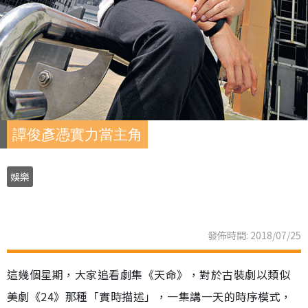
譚俊彥憑實力當主角
娛樂
發佈時間: 2018/07/25
這幾個星期，大家追看劇集《天命》，對於古裝劇以類似
美劇《24》那種「實時描述」，一集講一天的時序模式，