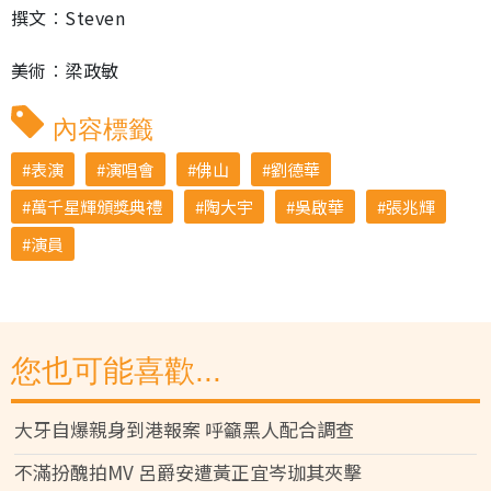
撰文︰Steven
美術︰梁政敏
內容標籤
表演
演唱會
佛山
劉德華
萬千星輝頒獎典禮
陶大宇
吳啟華
張兆輝
演員
您也可能喜歡...
大牙自爆親身到港報案 呼籲黑人配合調查
不滿扮醜拍MV 呂爵安遭黃正宜岑珈其夾擊