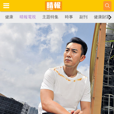
健康
晴報電視
主題特集
時事
副刊
健康財富