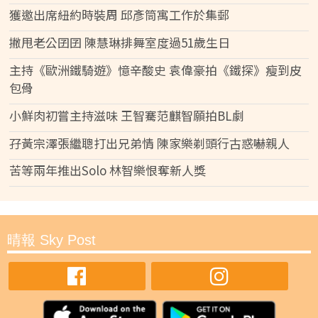
獲邀出席紐約時裝周 邱彥筒寓工作於集郵
撇甩老公囝囝 陳慧琳排舞室度過51歲生日
主持《歐洲鐵騎遊》憶辛酸史 袁偉豪拍《鐵探》瘦到皮
包骨
小鮮肉初嘗主持滋味 王智騫范麒智願拍BL劇
孖黃宗澤張繼聰打出兄弟情 陳家樂剃頭行古惑嚇親人
苦等兩年推出Solo 林智樂恨奪新人獎
晴報 Sky Post