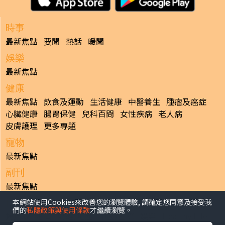
時事
最新焦點
要聞
熱話
暖聞
娛樂
最新焦點
健康
最新焦點
飲食及運動
生活健康
中醫養生
腫瘤及癌症
心臟健康
腸胃保健
兒科百問
女性疾病
老人病
皮膚護理
更多專題
寵物
最新焦點
副刊
最新焦點
本網站使用Cookies來改善您的瀏覽體驗, 請確定您同意及接受我
日報
們的
私隱政策與使用條款
才繼續瀏覽。
揭頁版
港聞
財經/地產
中國/國際
娛樂
Healthy Life