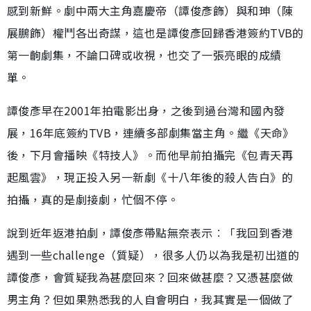
感到新鮮。劇中兩大主角嘉慶帝（譚俊彥飾）與和珅（陳
展鵬飾）權鬥各出奇謀，這也是譚俊彥回歸香港簽約TVB的
第一齣劇集，不論口碑或收視，也交了一張亮眼的成績
單。
譚俊彥早在2001年拍電影出身，之後到過台灣和國內發
展，16年底簽約TVB，連續多部劇集當主角。繼《天命》
後，下月會播映《特技人》。而他早前拍攝完《包青天再
起風雲》，現正投入另一新劇《十八年後的殺人告白》的
拍攝，真的是劇接劇，忙個不停。
說到近年返港拍劇，譚俊彥帶點無奈表示︰「我回到香港
遇到一些challenge（質疑），很多人仍以為我是初出道的
譚俊彥，會質疑我為甚麼回來？回來做甚麼？又憑甚麼做
男主角？但如果熟悉我的人自會明白，我其實是一個做了