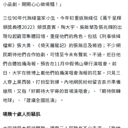
小品劇，開開心心做場騷！」
三位90年代無綫當家小生，今年初重返無綫任《萬千星輝
頒獎典禮2022》頒獎嘉賓，陶大宇、吳啟華及張兆輝的出
現勾起觀眾集體回憶，重提他們的角色，包括《刑事偵緝
檔案》張大勇、《倚天屠龍記》的張無忌及楊逍；不少網
民期待他們合作拍劇，可惜至今未有聲氣。不過，近日他
們合體拍攝海報，預告在11月中假佛山舉行演唱會。前
日，大宇在微博上載他們拍攝演唱會海報的花絮，只見三
人穿上黑西裝，打扮型到爆。內地網民紛紛留言表示準備
搶飛，又指「好期待大宇哥的首場演唱會」、「期待倒轉
地球」、「建議全國巡演」。
嘆幾十歲人拒騷肌