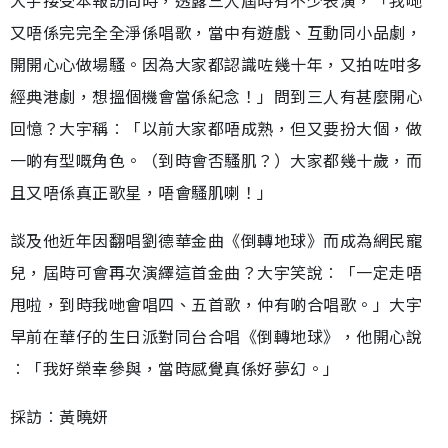
大宇接受本報訪問時，透露三人屆時有不少表演，「我哋
又唔係完完全全淨係唱歌，當中有遊戲、互動同小品劇，
開開心心做場騷。因為大家都認識咗幾十年，又拍咗咁多
經典港劇，想搵個機會當係紀念！」問到三人有甚麼開心
回憶？大宇稱︰「以前大家都唔成熟，但又要扮大個，做
一啲有型嘅角色。（到時會否騷肌？）大家都幾十歲，而
且又唔係真正歌星，唔會騷肌喇！」
談及他近年因翻唱劉德華金曲《倒轉地球》而成為網民寵
兒，屆時可會再次演繹這首金曲？大宇笑說︰「一定走唔
甩啦，到時我哋會唱四、五首歌，仲有啲合唱歌。」大宇
早前在華仔的生日派對同台合唱《倒轉地球》，他開心說
︰「我好榮幸參與，當時感覺真係好夢幻。」
採訪︰黃曉妍