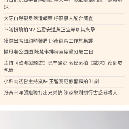
球」
大牙自爆親身到港報案 呼籲黑人配合調查
不滿扮醜拍MV 呂爵安遭黃正宜岑珈其夾擊
獲邀出席紐約時裝周 邱彥筒寓工作於集郵
撇甩老公囝囝 陳慧琳排舞室度過51歲生日
主持《歐洲鐵騎遊》憶辛酸史 袁偉豪拍《鐵探》瘦到皮
包骨
小鮮肉初嘗主持滋味 王智騫范麒智願拍BL劇
孖黃宗澤張繼聰打出兄弟情 陳家樂剃頭行古惑嚇親人