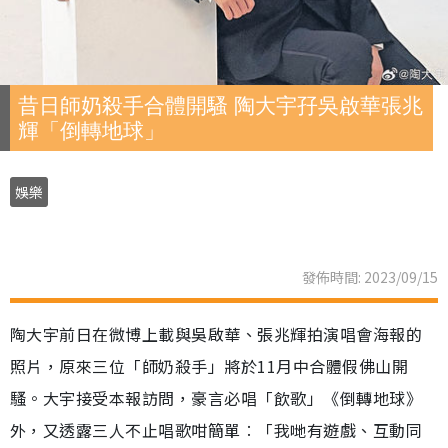
昔日師奶殺手合體開騷 陶大宇孖吳啟華張兆
輝「倒轉地球」
娛樂
發佈時間: 2023/09/15
陶大宇前日在微博上載與吳啟華、張兆輝拍演唱會海報的
照片，原來三位「師奶殺手」將於11月中合體假佛山開
騷。大宇接受本報訪問，豪言必唱「飲歌」《倒轉地球》
外，又透露三人不止唱歌咁簡單︰「我哋有遊戲、互動同