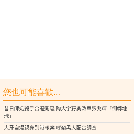
您也可能喜歡...
昔日師奶殺手合體開騷 陶大宇孖吳啟華張兆輝「倒轉地
球」
大牙自爆親身到港報案 呼籲黑人配合調查