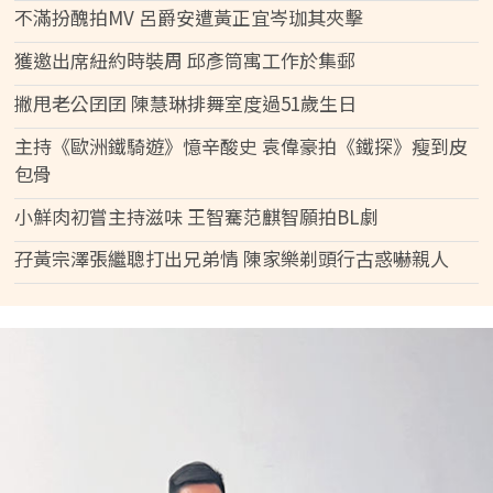
不滿扮醜拍MV 呂爵安遭黃正宜岑珈其夾擊
獲邀出席紐約時裝周 邱彥筒寓工作於集郵
撇甩老公囝囝 陳慧琳排舞室度過51歲生日
主持《歐洲鐵騎遊》憶辛酸史 袁偉豪拍《鐵探》瘦到皮
包骨
小鮮肉初嘗主持滋味 王智騫范麒智願拍BL劇
孖黃宗澤張繼聰打出兄弟情 陳家樂剃頭行古惑嚇親人