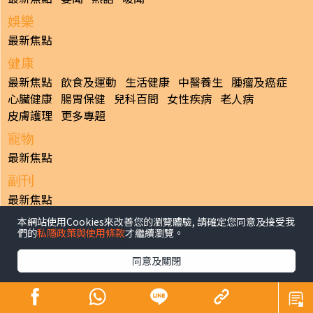
娛樂
最新焦點
健康
最新焦點
飲食及運動
生活健康
中醫養生
腫瘤及癌症
心臟健康
腸胃保健
兒科百問
女性疾病
老人病
皮膚護理
更多專題
寵物
最新焦點
副刊
最新焦點
本網站使用Cookies來改善您的瀏覽體驗, 請確定您同意及接受我
日報
們的
私隱政策與使用條款
才繼續瀏覽。
揭頁版
港聞
財經/地產
中國/國際
娛樂
Healthy Life
生活副刊
親子/教育
體育
專題/人物
昔日晴報
同意及關閉
香港經濟日報版權所有©2026
>