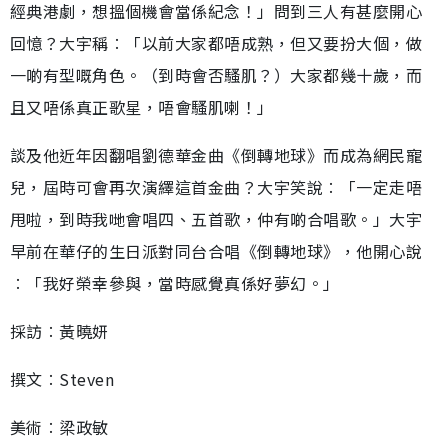
經典港劇，想搵個機會當係紀念！」問到三人有甚麼開心
回憶？大宇稱︰「以前大家都唔成熟，但又要扮大個，做
一啲有型嘅角色。（到時會否騷肌？）大家都幾十歲，而
且又唔係真正歌星，唔會騷肌喇！」
談及他近年因翻唱劉德華金曲《倒轉地球》而成為網民寵
兒，屆時可會再次演繹這首金曲？大宇笑說︰「一定走唔
甩啦，到時我哋會唱四、五首歌，仲有啲合唱歌。」大宇
早前在華仔的生日派對同台合唱《倒轉地球》，他開心說
︰「我好榮幸參與，當時感覺真係好夢幻。」
採訪︰黃曉妍
撰文︰Steven
美術︰梁政敏