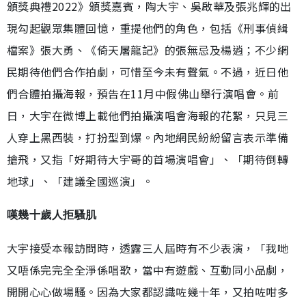
頒獎典禮2022》頒獎嘉賓，陶大宇、吳啟華及張兆輝的出
現勾起觀眾集體回憶，重提他們的角色，包括《刑事偵緝
檔案》張大勇、《倚天屠龍記》的張無忌及楊逍；不少網
民期待他們合作拍劇，可惜至今未有聲氣。不過，近日他
們合體拍攝海報，預告在11月中假佛山舉行演唱會。前
日，大宇在微博上載他們拍攝演唱會海報的花絮，只見三
人穿上黑西裝，打扮型到爆。內地網民紛紛留言表示準備
搶飛，又指「好期待大宇哥的首場演唱會」、「期待倒轉
地球」、「建議全國巡演」。
嘆幾十歲人拒騷肌
大宇接受本報訪問時，透露三人屆時有不少表演，「我哋
又唔係完完全全淨係唱歌，當中有遊戲、互動同小品劇，
開開心心做場騷。因為大家都認識咗幾十年，又拍咗咁多