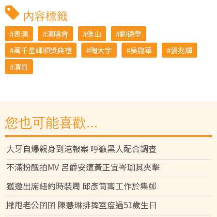
內容標籤
表演
演唱會
佛山
劉德華
萬千星輝頒獎典禮
陶大宇
吳啟華
張兆輝
演員
您也可能喜歡...
大牙自爆親身到港報案 呼籲黑人配合調查
不滿扮醜拍MV 呂爵安遭黃正宜岑珈其夾擊
獲邀出席紐約時裝周 邱彥筒寓工作於集郵
撇甩老公囝囝 陳慧琳排舞室度過51歲生日