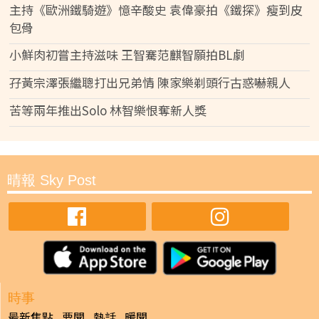
主持《歐洲鐵騎遊》憶辛酸史 袁偉豪拍《鐵探》瘦到皮
包骨
小鮮肉初嘗主持滋味 王智騫范麒智願拍BL劇
孖黃宗澤張繼聰打出兄弟情 陳家樂剃頭行古惑嚇親人
苦等兩年推出Solo 林智樂恨奪新人獎
晴報 Sky Post
時事
最新焦點
要聞
熱話
暖聞