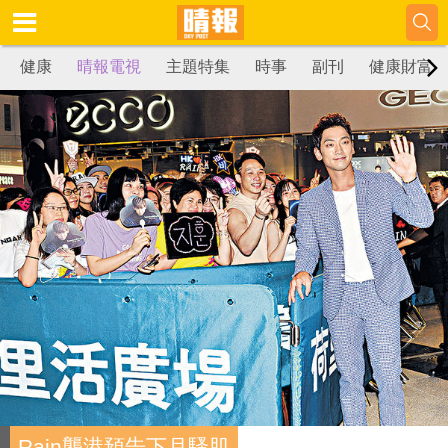
健康
晴報電視
主題特集
時事
副刊
健康財富
Rain襲港預告下月騷肌