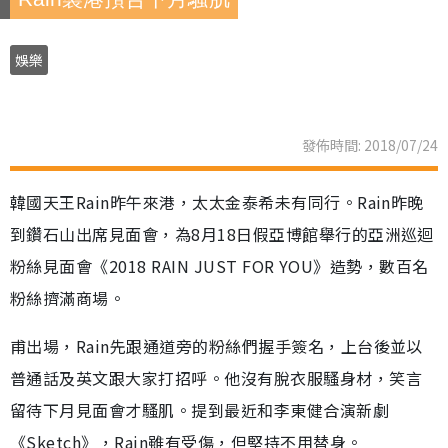
娛樂
發佈時間: 2018/07/24
韓國天王Rain昨午來港，太太金泰希未有同行。Rain昨晚
到鑽石山出席見面會，為8月18日假亞博館舉行的亞洲巡迴
粉絲見面會《2018 RAIN JUST FOR YOU》造勢，數百名
粉絲擠滿商場。
甫出場，Rain先跟通道旁的粉絲們握手簽名，上台後並以
普通話及英文跟大家打招呼。他沒有脫衣服騷身材，笑言
留待下月見面會才騷肌。提到最近和李東健合演新劇
《Sketch》，Rain雖有受傷，但堅持不用替身。