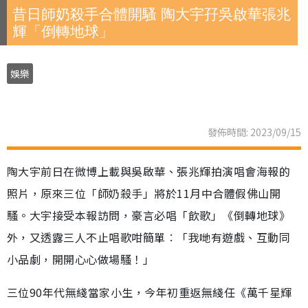
昔日師奶殺手合體開騷 陶大宇孖吳啟華張兆
輝「倒轉地球」
娛樂
發佈時間: 2023/09/15
陶大宇前日在微博上載與吳啟華、張兆輝拍演唱會海報的
照片，原來三位「師奶殺手」將於11月中合體假佛山開
騷。大宇接受本報訪問，豪言必唱「飲歌」《倒轉地球》
外，又透露三人不止唱歌咁簡單︰「我哋有遊戲、互動同
小品劇，開開心心做場騷！」
三位90年代無綫當家小生，今年初重返無綫任《萬千星輝