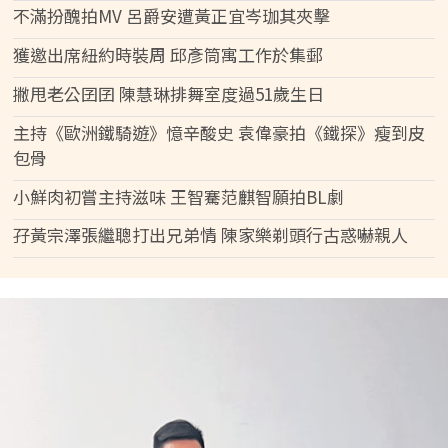
不滿扮醜拍MV 呂爵安遭黃正宜岑珈其夾擊
獲邀出席紐約時裝周 邱彥筒寓工作於集郵
撇甩老公囝囝 陳慧琳排舞室度過51歲生日
主持《歐洲鐵騎遊》憶辛酸史 袁偉豪拍《鐵探》瘦到皮
包骨
小鮮肉初嘗主持滋味 王智騫范麒智願拍BL劇
孖黃宗澤張繼聰打出兄弟情 陳家樂剃頭行古惑嚇親人