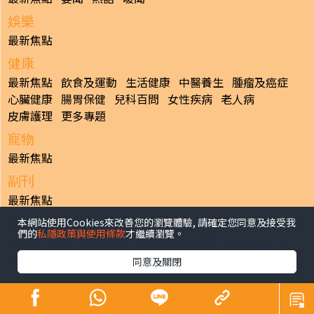
娛樂
最新焦點
健康
最新焦點
飲食及運動
生活健康
中醫養生
腫瘤及癌症
心臟健康
腸胃保健
兒科百問
女性疾病
老人病
皮膚護理
更多專題
寵物
最新焦點
副刊
最新焦點
本網站使用Cookies來改善您的瀏覽體驗, 請確定您同意及接受我
日報
們的
私隱政策與使用條款
才繼續瀏覽。
揭頁版
港聞
財經/地產
中國/國際
娛樂
Healthy Life
生活副刊
親子/教育
體育
專題/人物
昔日晴報
同意及關閉
香港經濟日報版權所有©2026
>