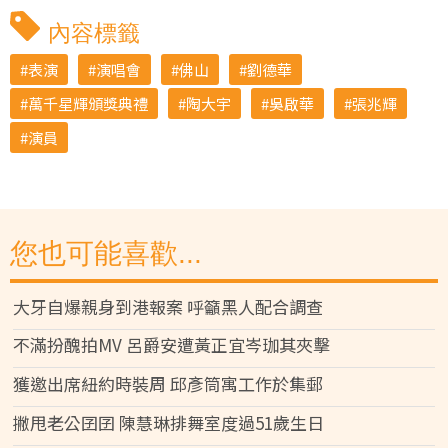
內容標籤
表演
演唱會
佛山
劉德華
萬千星輝頒獎典禮
陶大宇
吳啟華
張兆輝
演員
您也可能喜歡...
大牙自爆親身到港報案 呼籲黑人配合調查
不滿扮醜拍MV 呂爵安遭黃正宜岑珈其夾擊
獲邀出席紐約時裝周 邱彥筒寓工作於集郵
撇甩老公囝囝 陳慧琳排舞室度過51歲生日