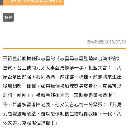
娛樂
發佈時間: 2018/07/23
王祖藍前晚擔任陳志雲的《志雲尋志雲登陸舞台演嘢會》
嘉賓，台上被問到太太李亞男懷孕一事，祖藍笑言︰「我
屋企基因好強，我同媽媽、妹妹都一樣樣，好驚將來生出
嚟嗰個都一樣樣，如果我個樣加埋亞男嘅身材，真係可以
幻想，哈哈！」祖藍完騷後表示，現時會盡量接香港工
作，希望多留港陪老婆，他又笑言心情十分緊張：「我見
到超聲波唔敢望，難以想像呢個生物就係我嘅下一代，我
依家盡力克服呢個恐懼！」