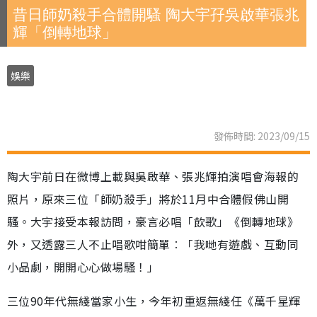
昔日師奶殺手合體開騷 陶大宇孖吳啟華張兆
輝「倒轉地球」
娛樂
發佈時間: 2023/09/15
陶大宇前日在微博上載與吳啟華、張兆輝拍演唱會海報的
照片，原來三位「師奶殺手」將於11月中合體假佛山開
騷。大宇接受本報訪問，豪言必唱「飲歌」《倒轉地球》
外，又透露三人不止唱歌咁簡單︰「我哋有遊戲、互動同
小品劇，開開心心做場騷！」
三位90年代無綫當家小生，今年初重返無綫任《萬千星輝