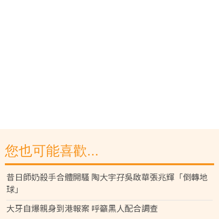
您也可能喜歡...
昔日師奶殺手合體開騷 陶大宇孖吳啟華張兆輝「倒轉地
球」
大牙自爆親身到港報案 呼籲黑人配合調查