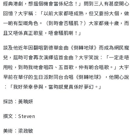
經典港劇，想搵個機會當係紀念！」問到三人有甚麼開心
回憶？大宇稱︰「以前大家都唔成熟，但又要扮大個，做
一啲有型嘅角色。（到時會否騷肌？）大家都幾十歲，而
且又唔係真正歌星，唔會騷肌喇！」
談及他近年因翻唱劉德華金曲《倒轉地球》而成為網民寵
兒，屆時可會再次演繹這首金曲？大宇笑說︰「一定走唔
甩啦，到時我哋會唱四、五首歌，仲有啲合唱歌。」大宇
早前在華仔的生日派對同台合唱《倒轉地球》，他開心說
︰「我好榮幸參與，當時感覺真係好夢幻。」
採訪︰黃曉妍
撰文︰Steven
美術︰梁政敏