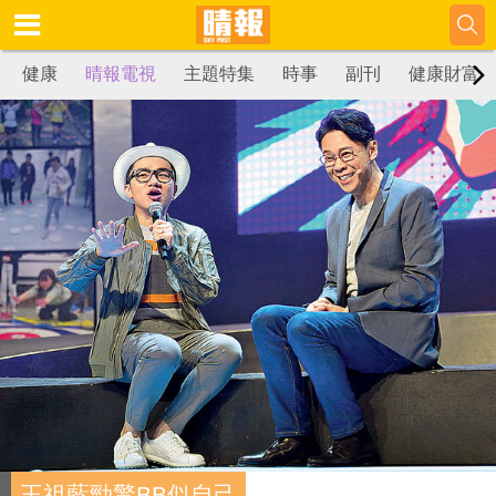
健康
晴報電視
主題特集
時事
副刊
健康財富
王祖藍勁驚BB似自己