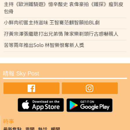
主持《歐洲鐵騎遊》憶辛酸史 袁偉豪拍《鐵探》瘦到皮
包骨
小鮮肉初嘗主持滋味 王智騫范麒智願拍BL劇
孖黃宗澤張繼聰打出兄弟情 陳家樂剃頭行古惑嚇親人
苦等兩年推出Solo 林智樂恨奪新人獎
晴報 Sky Post
時事
最新焦點
要聞
熱話
暖聞