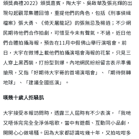
頒獎典禮2022》頒獎嘉賓，陶大宇、吳啟華及張兆輝的出
現勾起觀眾集體回憶，重提他們的角色，包括《刑事偵緝
檔案》張大勇、《倚天屠龍記》的張無忌及楊逍；不少網
民期待他們合作拍劇，可惜至今未有聲氣。不過，近日他
們合體拍攝海報，預告在11月中假佛山舉行演唱會。前
日，大宇在微博上載他們拍攝演唱會海報的花絮，只見三
人穿上黑西裝，打扮型到爆。內地網民紛紛留言表示準備
搶飛，又指「好期待大宇哥的首場演唱會」、「期待倒轉
地球」、「建議全國巡演」。
嘆幾十歲人拒騷肌
大宇接受本報訪問時，透露三人屆時有不少表演，「我哋
又唔係完完全全淨係唱歌，當中有遊戲、互動同小品劇，
開開心心做場騷。因為大家都認識咗幾十年，又拍咗咁多