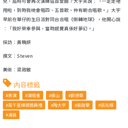
兒，屆時可會再次演繹這首金曲？大宇笑說︰「一定走唔
甩啦，到時我哋會唱四、五首歌，仲有啲合唱歌。」大宇
早前在華仔的生日派對同台合唱《倒轉地球》，他開心說
︰「我好榮幸參與，當時感覺真係好夢幻。」
採訪︰黃曉妍
撰文︰Steven
美術︰梁政敏
內容標籤
表演
演唱會
佛山
劉德華
萬千星輝頒獎典禮
陶大宇
吳啟華
張兆輝
演員