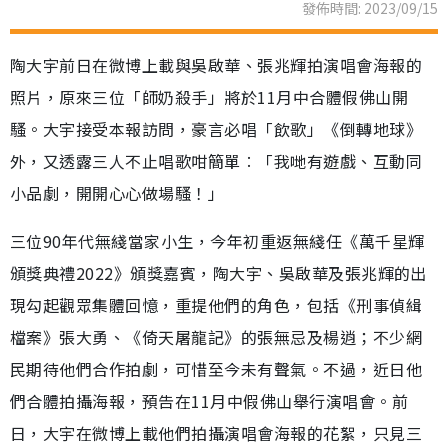
發佈時間: 2023/09/15
陶大宇前日在微博上載與吳啟華、張兆輝拍演唱會海報的
照片，原來三位「師奶殺手」將於11月中合體假佛山開
騷。大宇接受本報訪問，豪言必唱「飲歌」《倒轉地球》
外，又透露三人不止唱歌咁簡單︰「我哋有遊戲、互動同
小品劇，開開心心做場騷！」
三位90年代無綫當家小生，今年初重返無綫任《萬千星輝
頒獎典禮2022》頒獎嘉賓，陶大宇、吳啟華及張兆輝的出
現勾起觀眾集體回憶，重提他們的角色，包括《刑事偵緝
檔案》張大勇、《倚天屠龍記》的張無忌及楊逍；不少網
民期待他們合作拍劇，可惜至今未有聲氣。不過，近日他
們合體拍攝海報，預告在11月中假佛山舉行演唱會。前
日，大宇在微博上載他們拍攝演唱會海報的花絮，只見三