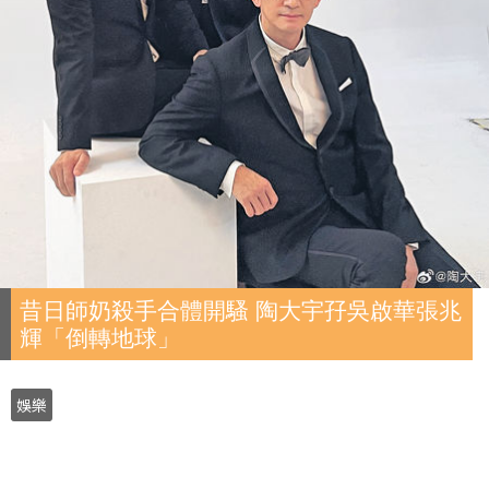
昔日師奶殺手合體開騷 陶大宇孖吳啟華張兆
輝「倒轉地球」
娛樂