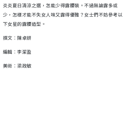
炎炎夏日清涼之選，怎能少得露腰裝。不過無論露多或
少，怎樣才能不失女人味又露得優雅？女士們不妨參考以
下女星的露腰造型。
撰文︰陳卓妍
編輯︰李潔盈
美術︰梁政敏