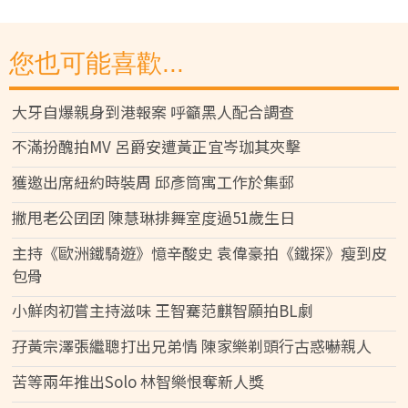
您也可能喜歡...
大牙自爆親身到港報案 呼籲黑人配合調查
不滿扮醜拍MV 呂爵安遭黃正宜岑珈其夾擊
獲邀出席紐約時裝周 邱彥筒寓工作於集郵
撇甩老公囝囝 陳慧琳排舞室度過51歲生日
主持《歐洲鐵騎遊》憶辛酸史 袁偉豪拍《鐵探》瘦到皮
包骨
小鮮肉初嘗主持滋味 王智騫范麒智願拍BL劇
孖黃宗澤張繼聰打出兄弟情 陳家樂剃頭行古惑嚇親人
苦等兩年推出Solo 林智樂恨奪新人獎