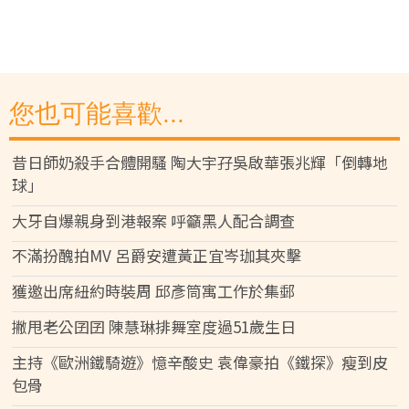
您也可能喜歡...
昔日師奶殺手合體開騷 陶大宇孖吳啟華張兆輝「倒轉地
球」
大牙自爆親身到港報案 呼籲黑人配合調查
不滿扮醜拍MV 呂爵安遭黃正宜岑珈其夾擊
獲邀出席紐約時裝周 邱彥筒寓工作於集郵
撇甩老公囝囝 陳慧琳排舞室度過51歲生日
主持《歐洲鐵騎遊》憶辛酸史 袁偉豪拍《鐵探》瘦到皮
包骨