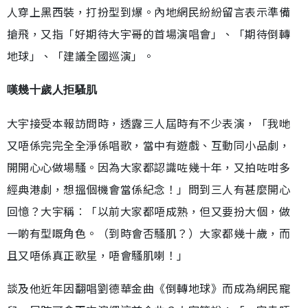
人穿上黑西裝，打扮型到爆。內地網民紛紛留言表示準備
搶飛，又指「好期待大宇哥的首場演唱會」、「期待倒轉
地球」、「建議全國巡演」。
嘆幾十歲人拒騷肌
大宇接受本報訪問時，透露三人屆時有不少表演，「我哋
又唔係完完全全淨係唱歌，當中有遊戲、互動同小品劇，
開開心心做場騷。因為大家都認識咗幾十年，又拍咗咁多
經典港劇，想搵個機會當係紀念！」問到三人有甚麼開心
回憶？大宇稱︰「以前大家都唔成熟，但又要扮大個，做
一啲有型嘅角色。（到時會否騷肌？）大家都幾十歲，而
且又唔係真正歌星，唔會騷肌喇！」
談及他近年因翻唱劉德華金曲《倒轉地球》而成為網民寵