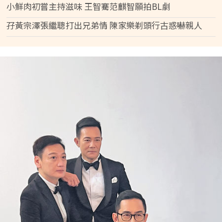
小鮮肉初嘗主持滋味 王智騫范麒智願拍BL劇
孖黃宗澤張繼聰打出兄弟情 陳家樂剃頭行古惑嚇親人