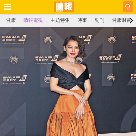
健康
晴報電視
主題特集
時事
副刊
健康財富