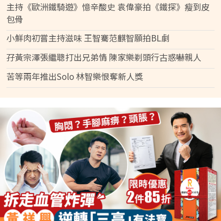
主持《歐洲鐵騎遊》憶辛酸史 袁偉豪拍《鐵探》瘦到皮
包骨
小鮮肉初嘗主持滋味 王智騫范麒智願拍BL劇
孖黃宗澤張繼聰打出兄弟情 陳家樂剃頭行古惑嚇親人
苦等兩年推出Solo 林智樂恨奪新人獎