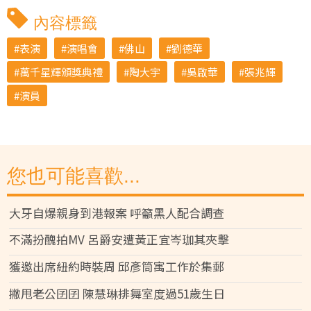
內容標籤
表演
演唱會
佛山
劉德華
萬千星輝頒獎典禮
陶大宇
吳啟華
張兆輝
演員
您也可能喜歡...
大牙自爆親身到港報案 呼籲黑人配合調查
不滿扮醜拍MV 呂爵安遭黃正宜岑珈其夾擊
獲邀出席紐約時裝周 邱彥筒寓工作於集郵
撇甩老公囝囝 陳慧琳排舞室度過51歲生日