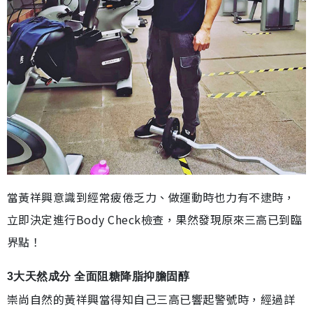
當黃祥興意識到經常疲倦乏力、做運動時也力有不逮時，
立即決定進行Body Check檢查，果然發現原來三高已到臨
界點！
3大天然成分 全面阻糖降脂抑膽固醇
崇尚自然的黃祥興當得知自己三高已響起警號時，經過詳