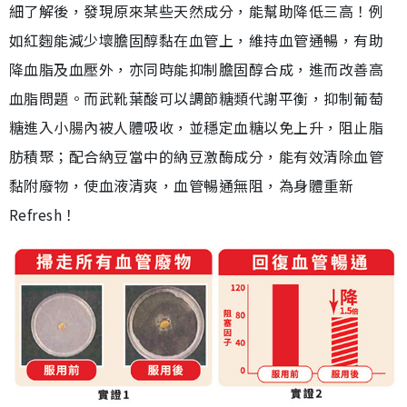
細了解後，發現原來某些天然成分，能幫助降低三高！例
如紅麴能減少壞膽固醇黏在血管上，維持血管通暢，有助
降血脂及血壓外，亦同時能抑制膽固醇合成，進而改善高
血脂問題。而武靴葉酸可以調節糖類代謝平衡，抑制葡萄
糖進入小腸內被人體吸收，並穩定血糖以免上升，阻止脂
肪積聚；配合納豆當中的納豆激酶成分，能有效清除血管
黏附廢物，使血液清爽，血管暢通無阻，為身體重新
Refresh！