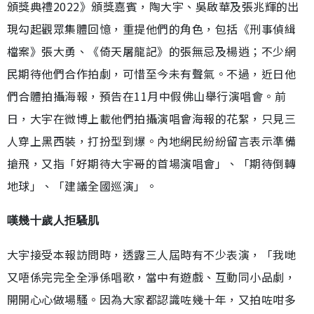
頒獎典禮2022》頒獎嘉賓，陶大宇、吳啟華及張兆輝的出
現勾起觀眾集體回憶，重提他們的角色，包括《刑事偵緝
檔案》張大勇、《倚天屠龍記》的張無忌及楊逍；不少網
民期待他們合作拍劇，可惜至今未有聲氣。不過，近日他
們合體拍攝海報，預告在11月中假佛山舉行演唱會。前
日，大宇在微博上載他們拍攝演唱會海報的花絮，只見三
人穿上黑西裝，打扮型到爆。內地網民紛紛留言表示準備
搶飛，又指「好期待大宇哥的首場演唱會」、「期待倒轉
地球」、「建議全國巡演」。
嘆幾十歲人拒騷肌
大宇接受本報訪問時，透露三人屆時有不少表演，「我哋
又唔係完完全全淨係唱歌，當中有遊戲、互動同小品劇，
開開心心做場騷。因為大家都認識咗幾十年，又拍咗咁多