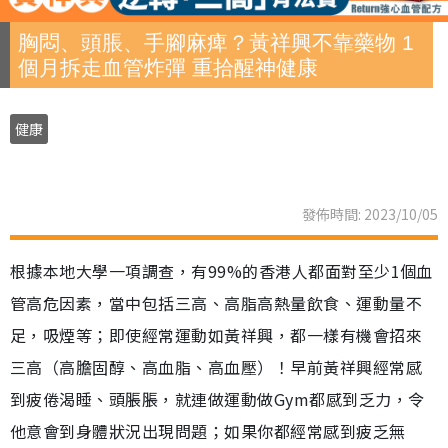
胸悶、頭脹、手腳麻痺？黃祥興不靠藥物 1
個月拆走血管炸彈 重拾醒神健康
健康
發佈時間: 2023/10/05
根據本地大學一項調查，有99%的香港人都面對至少1個血
管高危因素，當中包括三高、高脂高熱量飲食、運動量不
足，吸煙等；即使經常運動如黃祥興，都一樣有機會招來
三高（高膽固醇、高血脂、高血壓）！早前黃祥興經常感
到疲倦渴睡、頭脹脹，就連做運動做Gym都感到乏力，令
他意會到身體狀況出現問題；如果你都經常感到疲乏無