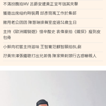
不滿扮醜拍MV 呂爵安遭黃正宜岑珈其夾擊
獲邀出席紐約時裝周 邱彥筒寓工作於集郵
撇甩老公囝囝 陳慧琳排舞室度過51歲生日
主持《歐洲鐵騎遊》憶辛酸史 袁偉豪拍《鐵探》瘦到皮
包骨
小鮮肉初嘗主持滋味 王智騫范麒智願拍BL劇
孖黃宗澤張繼聰打出兄弟情 陳家樂剃頭行古惑嚇親人