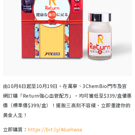
由10月6日起至10月19日，在萬寧、3ChemBio門市及官
網訂購「Return強心血管配方」，均可獲低至$339/盒優惠
價（標準價$399/盒）！擺脫三高刻不容緩、立即重建你的
黃金人生！
立即購買：
https://bit.ly/46uHwxa