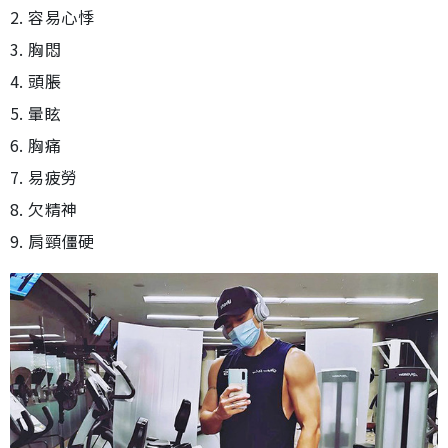
2. 容易心悸
3. 胸悶
4. 頭脹
5. 暈眩
6. 胸痛
7. 易疲勞
8. 欠精神
9. 肩頸僵硬