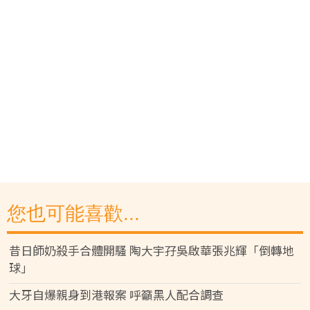
您也可能喜歡...
昔日師奶殺手合體開騷 陶大宇孖吳啟華張兆輝「倒轉地
球」
大牙自爆親身到港報案 呼籲黑人配合調查