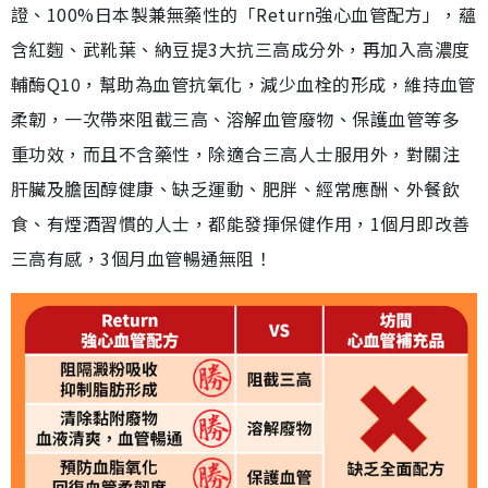
證、100%日本製兼無藥性的「Return強心血管配方」，蘊
含紅麴、武靴葉、納豆提3大抗三高成分外，再加入高濃度
輔酶Q10，幫助為血管抗氧化，減少血栓的形成，維持血管
柔韌，一次帶來阻截三高、溶解血管廢物、保護血管等多
重功效，而且不含藥性，除適合三高人士服用外，對關注
肝臟及膽固醇健康、缺乏運動、肥胖、經常應酬、外餐飲
食、有煙酒習慣的人士，都能發揮保健作用，1個月即改善
三高有感，3個月血管暢通無阻！