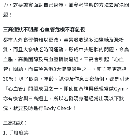
力，就要誠實面對自己身體，並參考祥興的方法去解決問
題！
三高症狀不明顯 心血管危機不容忽視
都市人外食習慣難以更改，容易吸收過多油鹽糖及澱粉
質，而且大多缺乏時間運動，形成中央肥胖的問題，令高
血脂、高膽固醇及高血壓悄悄逼近。三高會引起「心血
管」問題，而這項香港3大健康殺手之一，死亡率更高達
30%！除了飲食，年齡、遺傳及作息日夜顛倒，都是引起
「心血管」問題成因之一。即使如黃祥興般經常做Gym，
亦有機會與三高遇上，所以若發現身體經常出現以下狀
況，就要及時進行Body Check！
三高症狀：
1. 手腳麻痹