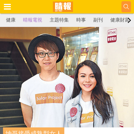
健康
晴報電視
主題特集
時事
副刊
健康財富
坤哥接受成熟型女人