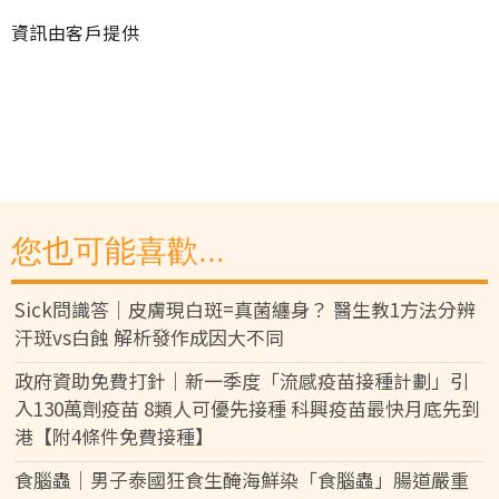
資訊由客戶提供
您也可能喜歡...
Sick問識答｜皮膚現白斑=真菌纏身？ 醫生教1方法分辨
汗斑vs白蝕 解析發作成因大不同
政府資助免費打針｜新一季度「流感疫苗接種計劃」引
入130萬劑疫苗 8類人可優先接種 科興疫苗最快月底先到
港【附4條件免費接種】
食腦蟲｜男子泰國狂食生醃海鮮染「食腦蟲」腸道嚴重