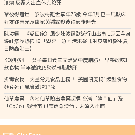
潰爛 反覆大出血休克險死
黎彼得離世｜黎彼得離世享年76歲 今年3月已中風臥床
好友鍾志光及盧宛茵透露黎彼得最後時光
陳浚霆｜《愛回家》風少陳浚霆歐遊行山出事 1原因全身
爆紅疹極恐怖 險「毀容」急回港求醫【附皮膚科醫生夏
日防蟲貼士】
KO脂肪肝｜女子每日食三文治變中度脂肪肝 早餐改吃1
款食物 半年激減15磅逆轉脂肪肝
折壽食物｜大量常見食品上榜！ 美國研究揭1類型食物
頻食死亡風險激增17%
仙草農藥丨內地仙草驗出農藥超標 台灣「鮮芋仙」及
「CoCo」疑涉事 供應商急澄清：未流入市面