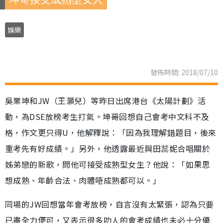
娛樂
發佈時間: 2018/07/10
吳業坤和JW（王灝兒）等昨日出席港台《太陽計劃》活
動，為DSE放榜考生打氣。坤哥回想自己會考中文科不及
格，作文更只得U，他解釋說：「因為我理解錯題目，後來
重考先有好成績。」另外，他透露最近與田蕊妮合唱關於
姊弟戀的新歌，問他可接受成熟型女生？他說：「如果思
想成熟、年齡合法、肉體唔成熟都可以。」
同場的JW回想當年會考放榜，自言沒有太緊張，認為只要
已盡全力便可，又表示很多叻人的會考成績也未必十分優