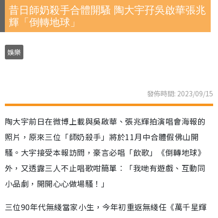
昔日師奶殺手合體開騷 陶大宇孖吳啟華張兆
輝「倒轉地球」
娛樂
發佈時間: 2023/09/15
陶大宇前日在微博上載與吳啟華、張兆輝拍演唱會海報的
照片，原來三位「師奶殺手」將於11月中合體假佛山開
騷。大宇接受本報訪問，豪言必唱「飲歌」《倒轉地球》
外，又透露三人不止唱歌咁簡單︰「我哋有遊戲、互動同
小品劇，開開心心做場騷！」
三位90年代無綫當家小生，今年初重返無綫任《萬千星輝