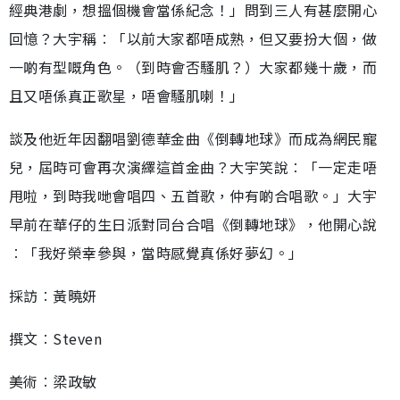
經典港劇，想搵個機會當係紀念！」問到三人有甚麼開心
回憶？大宇稱︰「以前大家都唔成熟，但又要扮大個，做
一啲有型嘅角色。（到時會否騷肌？）大家都幾十歲，而
且又唔係真正歌星，唔會騷肌喇！」
談及他近年因翻唱劉德華金曲《倒轉地球》而成為網民寵
兒，屆時可會再次演繹這首金曲？大宇笑說︰「一定走唔
甩啦，到時我哋會唱四、五首歌，仲有啲合唱歌。」大宇
早前在華仔的生日派對同台合唱《倒轉地球》，他開心說
︰「我好榮幸參與，當時感覺真係好夢幻。」
採訪︰黃曉妍
撰文︰Steven
美術︰梁政敏