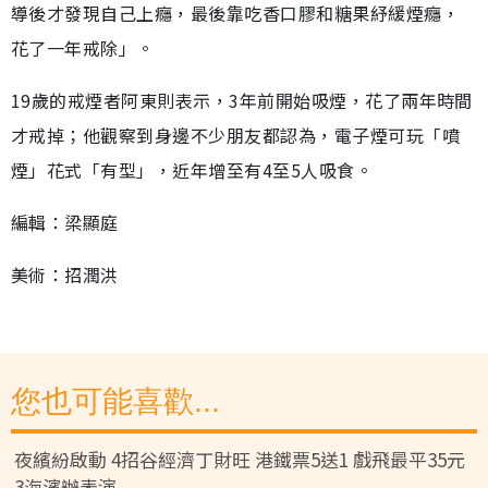
導後才發現自己上癮，最後靠吃香口膠和糖果紓緩煙癮，
花了一年戒除」。
19歲的戒煙者阿東則表示，3年前開始吸煙，花了兩年時間
才戒掉；他觀察到身邊不少朋友都認為，電子煙可玩「噴
煙」花式「有型」，近年增至有4至5人吸食。
編輯：梁顯庭
美術：招潤洪
您也可能喜歡...
夜繽紛啟動 4招谷經濟丁財旺 港鐵票5送1 戲飛最平35元
3海濱辦表演