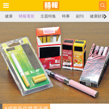
健康
晴報電視
主題特集
時事
副刊
健康財富
8成家長促禁電子煙