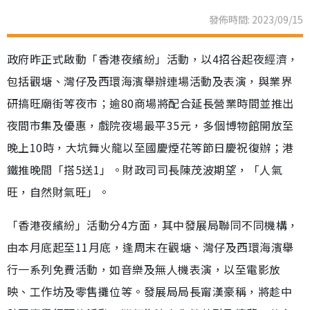
發佈時間: 2023/09/15
政府昨正式啟動「香港夜繽紛」活動，以4招谷起夜經濟，
包括觀塘、灣仔及西環海濱舉辦連場活動及表演，與業界
研搞旺廟街等夜市；逾80商場將配合延長營業時間並推出
夜間市集及優惠，戲院夜場最平35元，多個博物館開放至
晚上10時，大坑舞火龍以至國慶煙花等節日慶祝復辦；港
鐵推晚間「搭5送1」。財政司司長陳茂波期望，「人氣
旺，自然財氣旺」。
「香港夜繽紛」活動分4方面，其中發展局聯同不同機構，
由本月底起至11月底，逢周末在觀塘、灣仔及西環海濱舉
行一系列免費活動，如音樂及無人機表演，以至電影放
映、工作坊及零售攤位等。發展局局長甯漢豪稱，將趁中