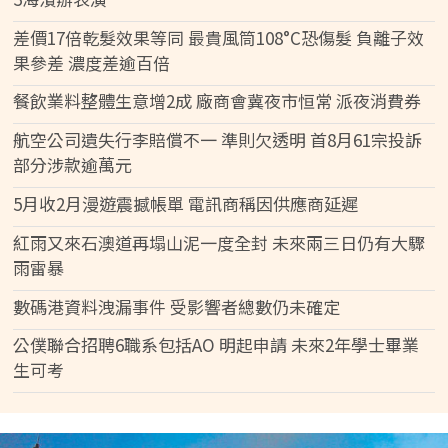
差價17倍乾髮效果等同 最貴風筒108°C恐傷髮 負離子效
果參差 濃度差逾百倍
餐飲業料整體生意增2成 廠商會冀夜市恒常 派夜消費券
航空公司遺失行李賠償不一 準則欠透明 首8月61宗投訴
部分涉款逾萬元
5月收2月漫遊震撼帳單 電訊商稱因供應商延遲
紅雨又來石澳道再塌山泥一度全封 未來兩三日仍有大驟
雨雷暴
數碼港資料洩漏事件 受影響者總數仍未確定
公僕聯合招聘6職系包括AO 明起申請 未來2年學士畢業
生可考