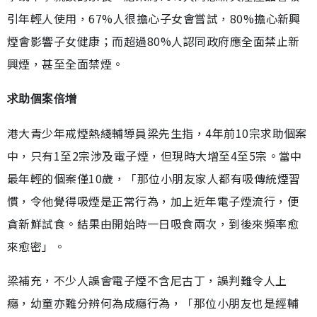
引年輕人使用，67%人很擔心子女會嘗試，80%擔心新興
煙會影響子女健康；而超過80%人認同政府應全面禁止新
興煙，甚至全面禁煙。
求助個案倍增
港大青少年戒煙熱綫輔導員梁先生指，4年前10宗求助個案
中，只有1至2宗涉及電子煙，但現時大增至4至5宗。當中
最年輕的個案僅10歲，「那位小朋友家人都有吸傳統煙習
慣，令他覺得吸煙是正常行為，加上近年電子煙流行，便
貪新鮮試食。結果由開始時一日吸食兩次，到後來頻率愈
來愈密」。
梁補充，不少人誤會電子煙不含尼古丁，誤判難令人上
癮，幼童亦難分辨何為成癮行為，「那位小朋友也是經輔