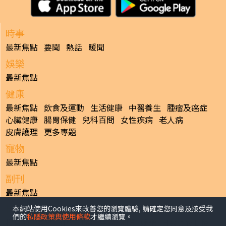
時事
最新焦點
要聞
熱話
暖聞
娛樂
最新焦點
健康
最新焦點
飲食及運動
生活健康
中醫養生
腫瘤及癌症
心臟健康
腸胃保健
兒科百問
女性疾病
老人病
皮膚護理
更多專題
寵物
最新焦點
副刊
最新焦點
本網站使用Cookies來改善您的瀏覽體驗, 請確定您同意及接受我
日報
們的
私隱政策與使用條款
才繼續瀏覽。
揭頁版
港聞
財經/地產
中國/國際
娛樂
Healthy Life