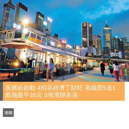
夜繽紛啟動 4招谷經濟丁財旺 港鐵票5送1
戲飛最平35元 3海濱辦表演
港聞