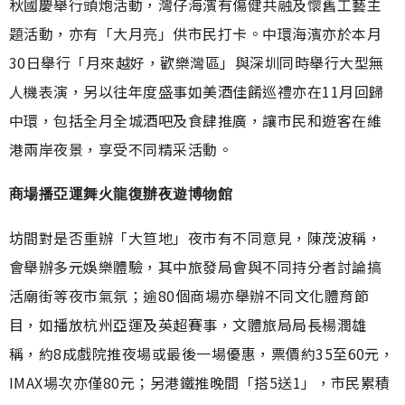
秋國慶舉行頭炮活動，灣仔海濱有傷健共融及懷舊工藝主
題活動，亦有「大月亮」供市民打卡。中環海濱亦於本月
30日舉行「月來越好，歡樂灣區」與深圳同時舉行大型無
人機表演，另以往年度盛事如美酒佳餚巡禮亦在11月回歸
中環，包括全月全城酒吧及食肆推廣，讓市民和遊客在維
港兩岸夜景，享受不同精采活動。
商場播亞運舞火龍復辦夜遊博物館
坊間對是否重辦「大笪地」夜市有不同意見，陳茂波稱，
會舉辦多元娛樂體驗，其中旅發局會與不同持分者討論搞
活廟街等夜市氣氛；逾80個商場亦舉辦不同文化體育節
目，如播放杭州亞運及英超賽事，文體旅局局長楊潤雄
稱，約8成戲院推夜場或最後一場優惠，票價約35至60元，
IMAX場次亦僅80元；另港鐵推晚間「搭5送1」，市民累積