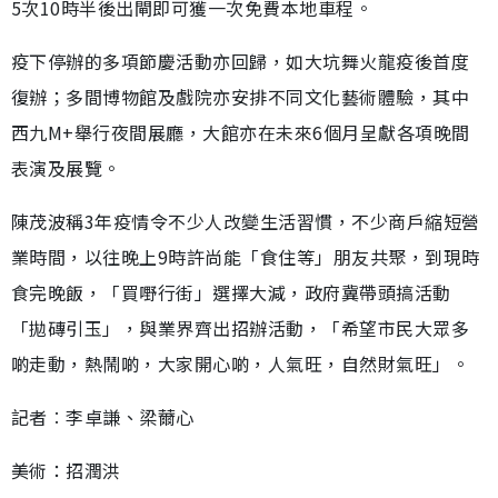
5次10時半後出閘即可獲一次免費本地車程。
疫下停辦的多項節慶活動亦回歸，如大坑舞火龍疫後首度
復辦；多間博物館及戲院亦安排不同文化藝術體驗，其中
西九M+舉行夜間展廳，大館亦在未來6個月呈獻各項晚間
表演及展覽。
陳茂波稱3年疫情令不少人改變生活習慣，不少商戶縮短營
業時間，以往晚上9時許尚能「食住等」朋友共聚，到現時
食完晚飯，「買嘢行街」選擇大減，政府冀帶頭搞活動
「拋磚引玉」，與業界齊出招辦活動，「希望市民大眾多
啲走動，熱鬧啲，大家開心啲，人氣旺，自然財氣旺」。
記者︰李卓謙、梁薾心
美術：招潤洪