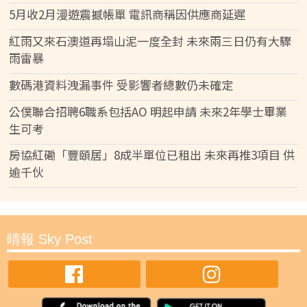
5月收2月漫遊震撼帳單 電訊商稱因供應商延遲
紅雨又來石澳道再塌山泥一度全封 未來兩三日仍有大驟
雨雷暴
數碼港資料洩漏事件 受影響者總數仍未確定
公僕聯合招聘6職系包括AO 明起申請 未來2年學士畢業
生可考
房協紅磡「豐頤居」8成半單位已租出 未來再推3項目 供
逾千伙
晴報 Sky Post