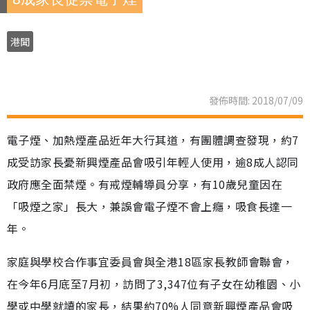
港聞
發佈時間: 2018/07/09
電子煙、加熱煙產品近年大行其道，有團體調查發現，約7
成受訪家長憂新興煙產品會吸引年輕人使用，逾8成人認同
政府應全面禁煙。有戒煙輔導員分享，有10歲兒童因在
「吸煙之家」長大，兼誤會電子煙不會上癮，吸食長達一
年。
家庭與學校合作事宜委員會與全港18區家長教師會聯會，
在今年6月底至7月初，訪問了3,347位有子女在幼稚園、小
學或中學就讀的家長，結果約70%人同意新興煙產品會吸