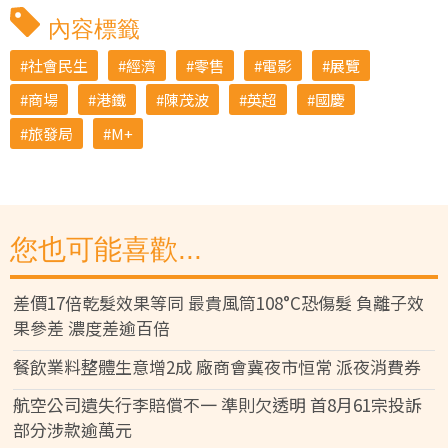
內容標籤
社會民生
經濟
零售
電影
展覽
商場
港鐵
陳茂波
英超
國慶
旅發局
M+
您也可能喜歡...
差價17倍乾髮效果等同 最貴風筒108°C恐傷髮 負離子效
果參差 濃度差逾百倍
餐飲業料整體生意增2成 廠商會冀夜市恒常 派夜消費券
航空公司遺失行李賠償不一 準則欠透明 首8月61宗投訴
部分涉款逾萬元