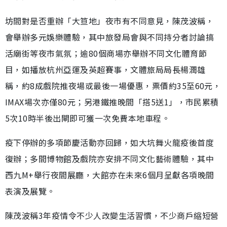
坊間對是否重辦「大笪地」夜市有不同意見，陳茂波稱，
會舉辦多元娛樂體驗，其中旅發局會與不同持分者討論搞
活廟街等夜市氣氛；逾80個商場亦舉辦不同文化體育節
目，如播放杭州亞運及英超賽事，文體旅局局長楊潤雄
稱，約8成戲院推夜場或最後一場優惠，票價約35至60元，
IMAX場次亦僅80元；另港鐵推晚間「搭5送1」，市民累積
5次10時半後出閘即可獲一次免費本地車程。
疫下停辦的多項節慶活動亦回歸，如大坑舞火龍疫後首度
復辦；多間博物館及戲院亦安排不同文化藝術體驗，其中
西九M+舉行夜間展廳，大館亦在未來6個月呈獻各項晚間
表演及展覽。
陳茂波稱3年疫情令不少人改變生活習慣，不少商戶縮短營