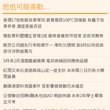
您也可能喜歡...
差價17倍乾髮效果等同 最貴風筒108°C恐傷髮 負離子效
果參差 濃度差逾百倍
餐飲業料整體生意增2成 廠商會冀夜市恒常 派夜消費券
航空公司遺失行李賠償不一 準則欠透明 首8月61宗投訴
部分涉款逾萬元
5月收2月漫遊震撼帳單 電訊商稱因供應商延遲
紅雨又來石澳道再塌山泥一度全封 未來兩三日仍有大驟
雨雷暴
數碼港資料洩漏事件 受影響者總數仍未確定
公僕聯合招聘6職系包括AO 明起申請 未來2年學士畢業
生可考