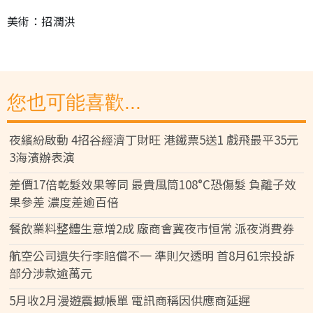
美術：招潤洪
您也可能喜歡...
夜繽紛啟動 4招谷經濟丁財旺 港鐵票5送1 戲飛最平35元
3海濱辦表演
差價17倍乾髮效果等同 最貴風筒108°C恐傷髮 負離子效
果參差 濃度差逾百倍
餐飲業料整體生意增2成 廠商會冀夜市恒常 派夜消費券
航空公司遺失行李賠償不一 準則欠透明 首8月61宗投訴
部分涉款逾萬元
5月收2月漫遊震撼帳單 電訊商稱因供應商延遲