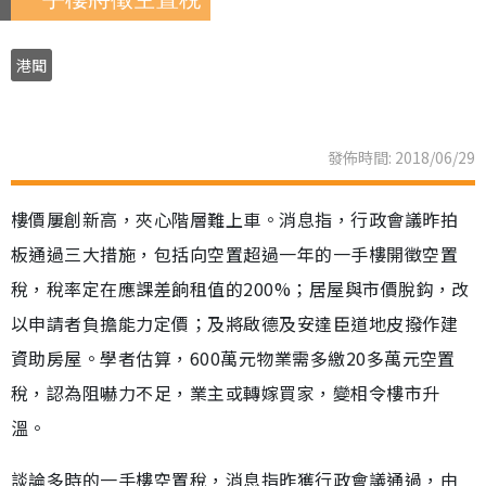
港聞
發佈時間: 2018/06/29
樓價屢創新高，夾心階層難上車。消息指，行政會議昨拍
板通過三大措施，包括向空置超過一年的一手樓開徵空置
稅，稅率定在應課差餉租值的200%；居屋與市價脫鈎，改
以申請者負擔能力定價；及將啟德及安達臣道地皮撥作建
資助房屋。學者估算，600萬元物業需多繳20多萬元空置
稅，認為阻嚇力不足，業主或轉嫁買家，變相令樓市升
溫。
談論多時的一手樓空置稅，消息指昨獲行政會議通過，由