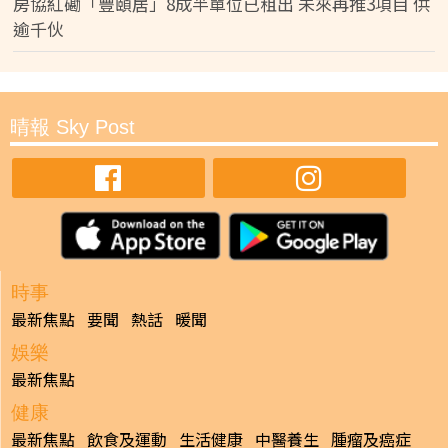
房協紅磡「豐頤居」8成半單位已租出 未來再推3項目 供
逾千伙
晴報 Sky Post
時事
最新焦點
要聞
熱話
暖聞
娛樂
最新焦點
健康
最新焦點
飲食及運動
生活健康
中醫養生
腫瘤及癌症