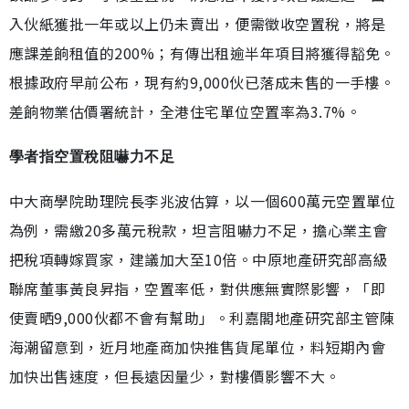
入伙紙獲批一年或以上仍未賣出，便需徵收空置稅，將是
應課差餉租值的200%；有傳出租逾半年項目將獲得豁免。
根據政府早前公布，現有約9,000伙已落成未售的一手樓。
差餉物業估價署統計，全港住宅單位空置率為3.7%。
學者指空置稅阻嚇力不足
中大商學院助理院長李兆波估算，以一個600萬元空置單位
為例，需繳20多萬元稅款，坦言阻嚇力不足，擔心業主會
把稅項轉嫁買家，建議加大至10倍。中原地產研究部高級
聯席董事黃良昇指，空置率低，對供應無實際影響，「即
使賣晒9,000伙都不會有幫助」。利嘉閣地產研究部主管陳
海潮留意到，近月地產商加快推售貨尾單位，料短期內會
加快出售速度，但長遠因量少，對樓價影響不大。