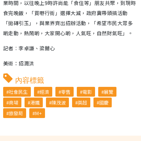
業時間，以往晚上9時許尚能「食住等」朋友共聚，到現時
食完晚飯，「買嘢行街」選擇大減，政府冀帶頭搞活動
「拋磚引玉」，與業界齊出招辦活動，「希望市民大眾多
啲走動，熱鬧啲，大家開心啲，人氣旺，自然財氣旺」。
記者︰李卓謙、梁薾心
美術：招潤洪
內容標籤
社會民生
經濟
零售
電影
展覽
商場
港鐵
陳茂波
英超
國慶
旅發局
M+