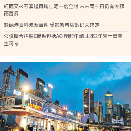
紅雨又來石澳道再塌山泥一度全封 未來兩三日仍有大驟
雨雷暴
數碼港資料洩漏事件 受影響者總數仍未確定
公僕聯合招聘6職系包括AO 明起申請 未來2年學士畢業
生可考