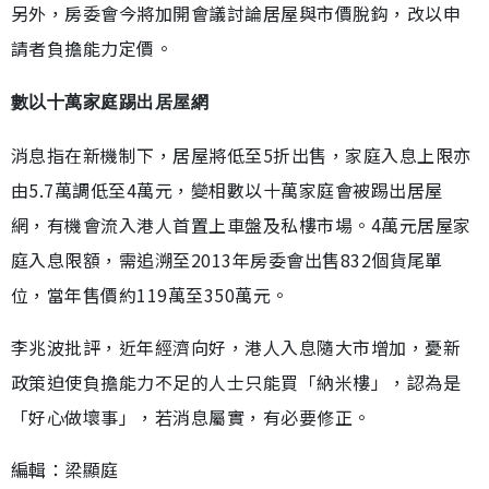
另外，房委會今將加開會議討論居屋與市價脫鈎，改以申
請者負擔能力定價。
數以十萬家庭踢出居屋網
消息指在新機制下，居屋將低至5折出售，家庭入息上限亦
由5.7萬調低至4萬元，變相數以十萬家庭會被踢出居屋
網，有機會流入港人首置上車盤及私樓市場。4萬元居屋家
庭入息限額，需追溯至2013年房委會出售832個貨尾單
位，當年售價約119萬至350萬元。
李兆波批評，近年經濟向好，港人入息隨大市增加，憂新
政策迫使負擔能力不足的人士只能買「納米樓」，認為是
「好心做壞事」，若消息屬實，有必要修正。
編輯：梁顯庭