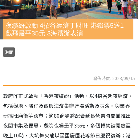
夜繽紛啟動 4招谷經濟丁財旺 港鐵票5送1
戲飛最平35元 3海濱辦表演
港聞
發佈時間: 2023/09/15
政府昨正式啟動「香港夜繽紛」活動，以4招谷起夜經濟，
包括觀塘、灣仔及西環海濱舉辦連場活動及表演，與業界
研搞旺廟街等夜市；逾80商場將配合延長營業時間並推出
夜間市集及優惠，戲院夜場最平35元，多個博物館開放至
晚上10時，大坑舞火龍以至國慶煙花等節日慶祝復辦；港