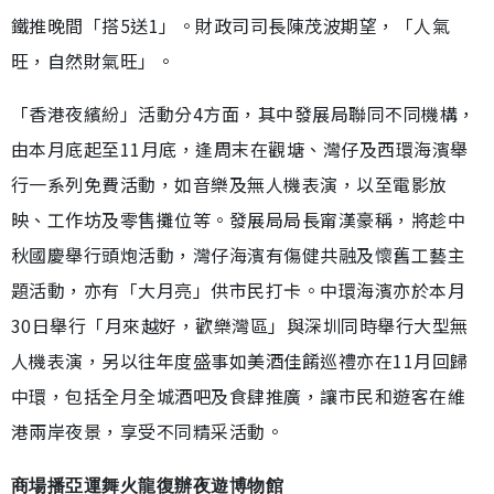
鐵推晚間「搭5送1」。財政司司長陳茂波期望，「人氣
旺，自然財氣旺」。
「香港夜繽紛」活動分4方面，其中發展局聯同不同機構，
由本月底起至11月底，逢周末在觀塘、灣仔及西環海濱舉
行一系列免費活動，如音樂及無人機表演，以至電影放
映、工作坊及零售攤位等。發展局局長甯漢豪稱，將趁中
秋國慶舉行頭炮活動，灣仔海濱有傷健共融及懷舊工藝主
題活動，亦有「大月亮」供市民打卡。中環海濱亦於本月
30日舉行「月來越好，歡樂灣區」與深圳同時舉行大型無
人機表演，另以往年度盛事如美酒佳餚巡禮亦在11月回歸
中環，包括全月全城酒吧及食肆推廣，讓市民和遊客在維
港兩岸夜景，享受不同精采活動。
商場播亞運舞火龍復辦夜遊博物館