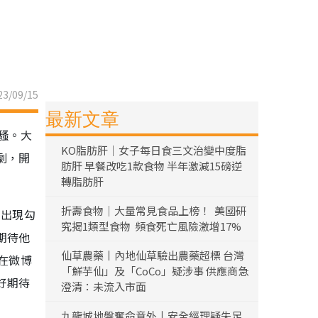
3/09/15
最新文章
騷。大
KO脂肪肝｜女子每日食三文治變中度脂
劇，開
肪肝 早餐改吃1款食物 半年激減15磅逆
轉脂肪肝
折壽食物｜大量常見食品上榜！ 美國研
的出現勾
究揭1類型食物 頻食死亡風險激增17%
期待他
仙草農藥丨內地仙草驗出農藥超標 台灣
在微博
「鮮芋仙」及「CoCo」疑涉事 供應商急
好期待
澄清：未流入市面
九龍城地盤奪命意外丨安全經理疑失足