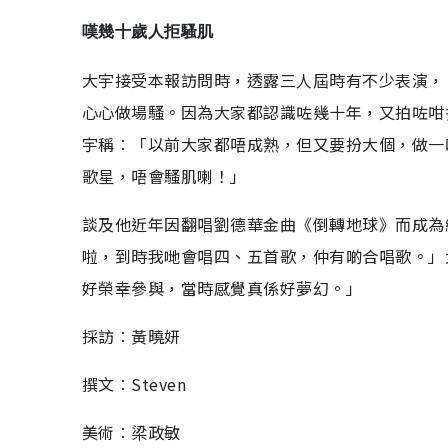
嘆幾十歲人拒騷肌
大宇接受本報訪問時，透露三人屆時有不少表演，
心心做場騷。因為大家都認識咗幾十年，又拍咗咁
宇稱︰「以前大家都唔成熟，但又要扮大個，做一
歌星，唔會騷肌喇！」
談及他近年因翻唱劉德華金曲《倒轉地球》而成為
啦，到時我哋會唱四、五首歌，仲有啲合唱歌。」
好榮幸參與，當時感覺真係好夢幻。」
採訪︰黃曉妍
撰文︰Steven
美術︰梁政敏