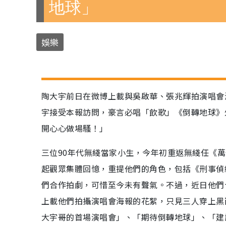
地球」
娛樂
陶大宇前日在微博上載與吳啟華、張兆輝拍演唱會
宇接受本報訪問，豪言必唱「飲歌」《倒轉地球》
開心心做場騷！」
三位90年代無綫當家小生，今年初重返無綫任《萬
起觀眾集體回憶，重提他們的角色，包括《刑事偵
們合作拍劇，可惜至今未有聲氣。不過，近日他們
上載他們拍攝演唱會海報的花絮，只見三人穿上黑
大宇哥的首場演唱會」、「期待倒轉地球」、「建