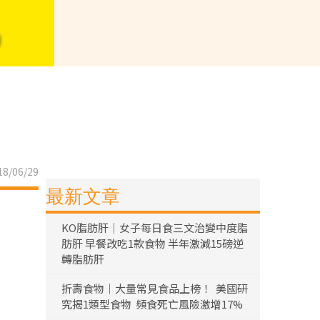
8/06/29
最新文章
KO脂肪肝｜女子每日食三文治變中度脂
肪肝 早餐改吃1款食物 半年激減15磅逆
轉脂肪肝
折壽食物｜大量常見食品上榜！ 美國研
究揭1類型食物 頻食死亡風險激增17%