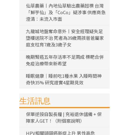
仙草農藥丨內地仙草驗出農藥超標 台灣
「鮮芋仙」及「CoCo」疑涉事 供應商急
澄清：未流入市面
九龍城地盤奪命意外丨安全經理疑失足
墮樓送院不治 死者為39歲兩孩爸爸屬家
庭支柱育7歲及3歲子女
晚期腎癌五年存活率不足兩成 標靶合併
免疫治療帶來新希望
睡眠健康｜睡前吃1種水果 入睡時間神
奇快35% 研究證實4星期見效
生活訊息
保單逆按自製長糧 | 充裕退休儲備 + 保
障家人GET！（附個案說明）
HPV相關頭頸癌新症上升 男性高危