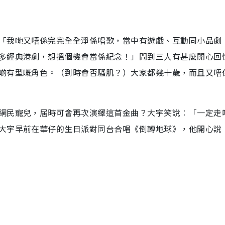
「我哋又唔係完完全全淨係唱歌，當中有遊戲、互動同小品劇
多經典港劇，想搵個機會當係紀念！」問到三人有甚麼開心回
啲有型嘅角色。（到時會否騷肌？）大家都幾十歲，而且又唔
網民寵兒，屆時可會再次演繹這首金曲？大宇笑說︰「一定走
大宇早前在華仔的生日派對同台合唱《倒轉地球》，他開心說