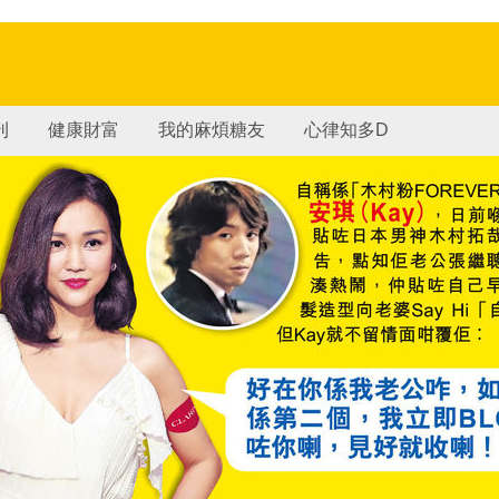
刊
健康財富
我的麻煩糖友
心律知多D