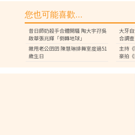
您也可能喜歡...
昔日師奶殺手合體開騷 陶大宇孖吳
大牙自
啟華張兆輝「倒轉地球」
合調查
撇甩老公囝囝 陳慧琳排舞室度過51
主持《
歲生日
豪拍《