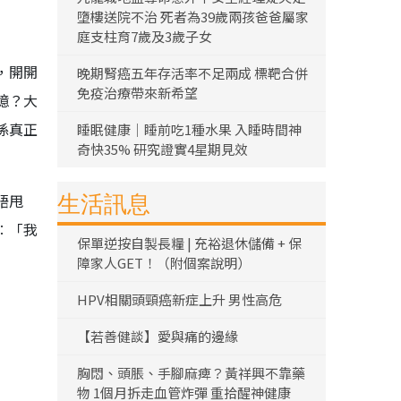
墮樓送院不治 死者為39歲兩孩爸爸屬家
庭支柱育7歲及3歲子女
，開開
晚期腎癌五年存活率不足兩成 標靶合併
免疫治療帶來新希望
憶？大
係真正
睡眠健康｜睡前吃1種水果 入睡時間神
奇快35% 研究證實4星期見效
唔甩
生活訊息
︰「我
保單逆按自製長糧 | 充裕退休儲備 + 保
障家人GET！（附個案說明）
HPV相關頭頸癌新症上升 男性高危
【若善健談】愛與痛的邊緣
胸悶、頭脹、手腳麻痺？黃祥興不靠藥
物 1個月拆走血管炸彈 重拾醒神健康