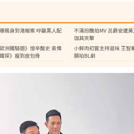
爆親身到港報案 呼籲黑人配
不滿扮醜拍MV 呂爵安遭
珈其夾擊
歐洲鐵騎遊》憶辛酸史 袁偉
小鮮肉初嘗主持滋味 王智
鐵探》瘦到皮包骨
願拍BL劇