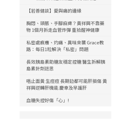
【若善健談】愛與痛的邊緣
胸悶、頭脹、手腳麻痺？黃祥興不靠藥
物 1個月拆走血管炸彈 重拾醒神健康
私密處痕癢、灼痛、異味來襲 Grace教
路：每日1粒解決「私密」問題
長效胰島素助糖友穩定控糖 醫生拆解胰
島素針劑迷思
唔止面黃 生痘痘 長期攰都可能肝損傷 黃
祥興逆轉肝機能 慶幸及早護肝
血糖失控好傷「心」!