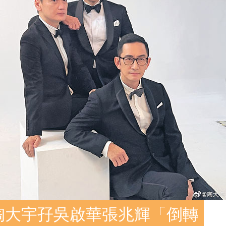
陶大宇孖吳啟華張兆輝「倒轉