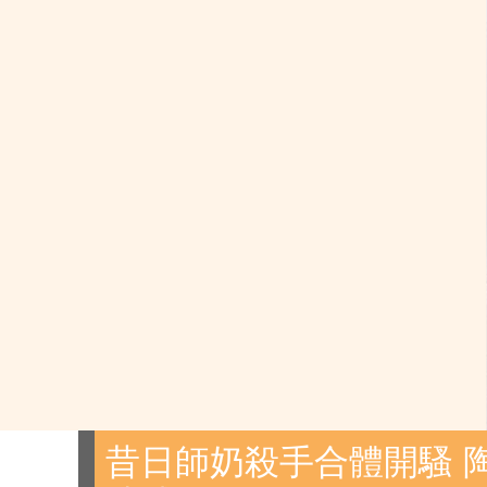
昔日師奶殺手合體開騷 