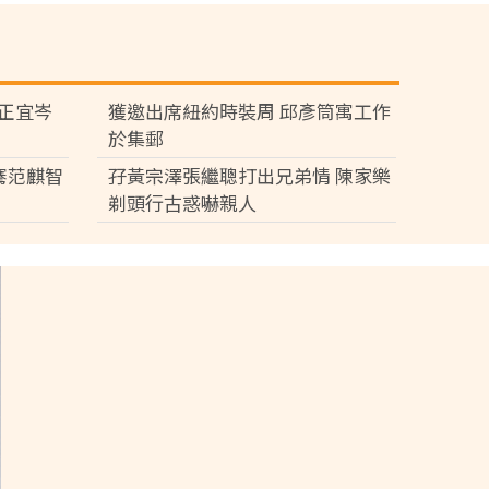
黃正宜岑
獲邀出席紐約時裝周 邱彥筒寓工作
於集郵
騫范麒智
孖黃宗澤張繼聰打出兄弟情 陳家樂
剃頭行古惑嚇親人