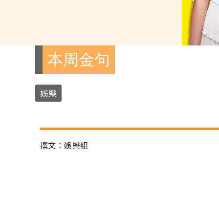
本周金句
娛樂
撰文：娛樂組