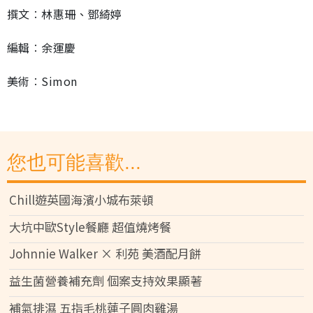
撰文︰林惠珊、鄧綺婷
編輯︰余運慶
美術︰Simon
您也可能喜歡...
Chill遊英國海濱小城布萊頓
大坑中歐Style餐廳 超值燒烤餐
Johnnie Walker × 利苑 美酒配月餅
益生菌營養補充劑 個案支持效果顯著
補氣排濕 五指毛桃蓮子圓肉雞湯