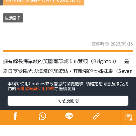
生活副刊
發佈時間: 2023/09/15
擁有綿長海岸綫的英國南部城市布萊頓（Brighton），是
夏日享受陽光與海灘的旅遊點。其毗鄰的七姊妹崖（Seven
Sisters Cliff），除了是不少電影、電視劇的取景地，更是
本網站使用Cookies來改善您的瀏覽體驗, 請確定您同意及接受我
們的
私隱政策與使用條款
才繼續瀏覽。
Windows 7內置的Wallpaper之一，對其景觀絕對不會感
陌生。
同意及關閉
布萊頓距離倫敦僅一小時車程，市中心設有大型商場，但
來到南部小城，遊客們的目的都是想親親大自然，沿着海
岸遊逛，或前往South Downs National Park來一次遠足