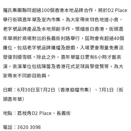
羅氏集團聯同超過100個香港本地品牌合作，將於D2 Place
舉行街頭嘉年華及室內市集，為大家帶來特色地道小食、
老字號品牌產品及本地原創手作，懷緬昔日香港。街頭嘉
年華將於商場對出的長義街封路舉行，屆時會有超過40個
攤位，包括老字號品牌攤檔及遊戲，入場更會限量免費派
發復刻版雪糕。除此之外，嘉年華當日更有6小時才藝表
演，表演單位包括陳蕾及香港花式足球員黎俊賢等，為大
家帶來不同節目助興。
日期︰6月30日至7月2日（香港掂檔市集）、7月1日（街
頭嘉年華）
地點︰荔枝角D2 Place、長義街
電話︰3620 3098