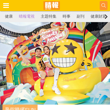
健康
晴報電視
主題特集
時事
副刊
健康財富
暑假樂繽FUN