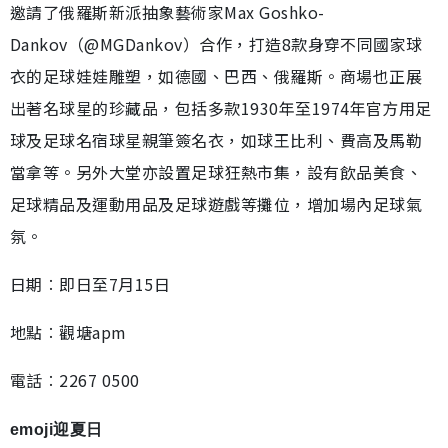
邀請了俄羅斯新派抽象藝術家Max Goshko-
Dankov（@MGDankov）合作，打造8款身穿不同國家球
衣的足球娃娃雕塑，如德國、巴西、俄羅斯。商場也正展
出著名球星的珍藏品，包括多款1930年至1974年官方用足
球及足球名宿球星親筆簽名衣，如球王比利、費高及馬勒
當拿等。另外大堂亦設置足球狂熱市集，設有飲品美食、
足球精品及運動用品及足球遊戲等攤位，增加場內足球氣
氛。
日期︰即日至7月15日
地點︰觀塘apm
電話︰2267 0500
emoji迎夏日