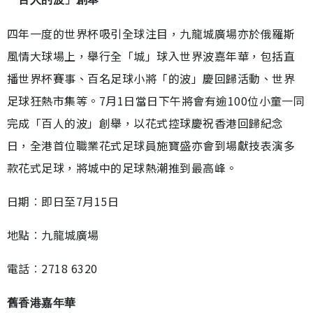
四年一度的世界杯吸引全球注目，九龍城廣場亦於俄羅斯
風情大球場上，舉行全「城」球入世界波嘉年華，包括直
播世界杯賽事、百名足球小將「的波」慶回歸活動、世界
足球狂熱市集等。7月1日當日下午將會有逾100位小童一同
完成「百人的波」創舉，以花式控球慶祝香港回歸紀念
日，全港首位職業花式足球員施寶盛亦會到場獻技表演多
款花式足球，將城中的足球熱潮推到最高峰。
日期︰即日至7月15日
地點︰九龍城廣場
電話︰2718 6320
舊香港嘉年華