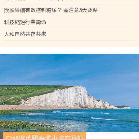
飲蘋果醋有效控制糖尿？ 需注意5大要點
科技縮短行業壽命
人和自然共存共處
Chill遊英國海濱小城布萊頓