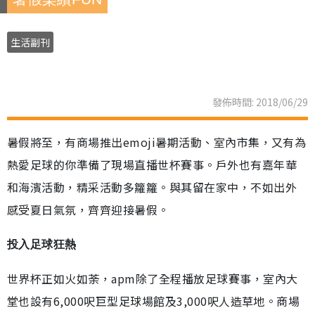
生活副刊
發佈時間: 2018/06/29
暑假將至，有商場推出emoji暑期活動、室內市集，又有為
熱愛足球的你準備了現場直播世杯賽事。戶外也有嘉年華
和海濱活動，精采活動多籮籮。與其留在家中，不如出外
感受夏日氣氛，齊齊迎接暑假。
投入足球狂熱
世界杯正如火如荼，apm除了全程播放足球賽事，室內大
堂也設有6,000呎巨型足球場館及3,000呎人造草地。商場