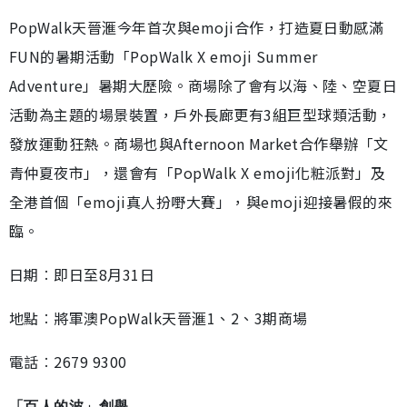
PopWalk天晉滙今年首次與emoji合作，打造夏日動感滿
FUN的暑期活動「PopWalk X emoji Summer
Adventure」暑期大歷險。商場除了會有以海、陸、空夏日
活動為主題的場景裝置，戶外長廊更有3組巨型球類活動，
發放運動狂熱。商場也與Afternoon Market合作舉辦「文
青仲夏夜市」，還會有「PopWalk X emoji化粧派對」及
全港首個「emoji真人扮嘢大賽」，與emoji迎接暑假的來
臨。
日期︰即日至8月31日
地點︰將軍澳PopWalk天晉滙1、2、3期商場
電話︰2679 9300
「百人的波」創舉