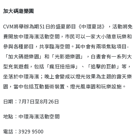
加大碼遊樂園
CVM將舉辦為期51日的盛夏節目《中環夏誌》，活動將免
費開放中環海濱活動空間，市民可以一家大小隨意玩樂和
參與各種節目，共享臨海空間。其中會有兩項焦點項目-
「加大碼遊樂園」和「光影遊樂園」，白晝會有一系列大
型充氣遊戲，包括「瘋狂扭扭擰」、「追擊的巨齡」等，
坐落於中環海濱；晚上會變成以燈光效果為主題的露天樂
園，當中包括互動藝術裝置、燈光風車園和玩樂設施。
日期︰7月7日至8月26日
地點︰中環海濱活動空間
電話︰3929 9500