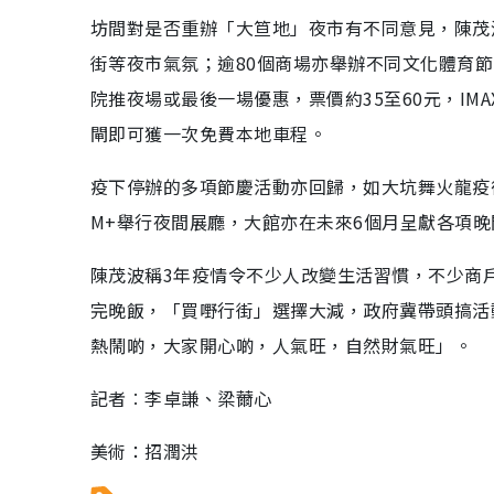
坊間對是否重辦「大笪地」夜市有不同意見，陳茂
街等夜市氣氛；逾80個商場亦舉辦不同文化體育
院推夜場或最後一場優惠，票價約35至60元，IM
閘即可獲一次免費本地車程。
疫下停辦的多項節慶活動亦回歸，如大坑舞火龍疫
M+舉行夜間展廳，大館亦在未來6個月呈獻各項
陳茂波稱3年疫情令不少人改變生活習慣，不少商
完晚飯，「買嘢行街」選擇大減，政府冀帶頭搞活
熱鬧啲，大家開心啲，人氣旺，自然財氣旺」。
記者︰李卓謙、梁薾心
美術：招潤洪