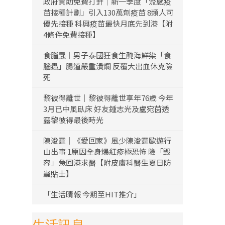
政府資助免費打針｜新一季度「流感疫
苗接種計劃」引入130萬劑疫苗 8類人可
優先接種 科興疫苗最快月底先到港【附
4條件免費接種】
食腦蟲｜男子泰國狂食生醃海鮮染「食
腦蟲」腸道嚴重潰爛 反覆大出血休克險
死
黎彼得離世｜黎彼得離世享年76歲 今年
3月已中風臥床 好友鍾志光及盧宛茵透
露黎彼得最後時光
陳浚霆｜《愛回家》風少陳浚霆歐遊行
山出事 1原因全身爆紅疹極恐怖 險「毀
容」急回港求醫【附皮膚科醫生夏日防
蟲貼士】
「生活晴報 今期至HIT推介」