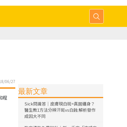
8/06/27
最新文章
和程
Sick問識答｜皮膚現白斑=真菌纏身？
醫生教1方法分辨汗斑vs白蝕 解析發作
成因大不同