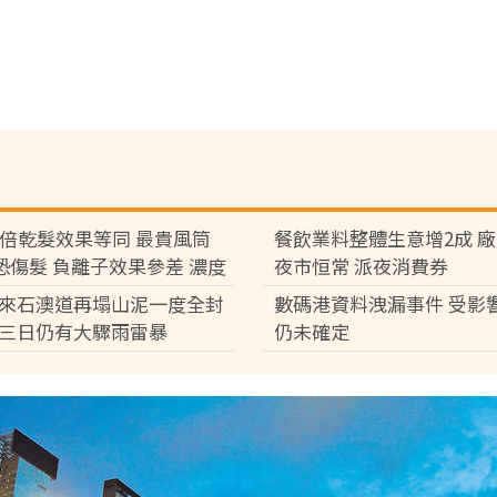
7倍乾髮效果等同 最貴風筒
餐飲業料整體生意增2成 
°C恐傷髮 負離子效果參差 濃度
夜市恒常 派夜消費券
倍
來石澳道再塌山泥一度全封
數碼港資料洩漏事件 受影
三日仍有大驟雨雷暴
仍未確定