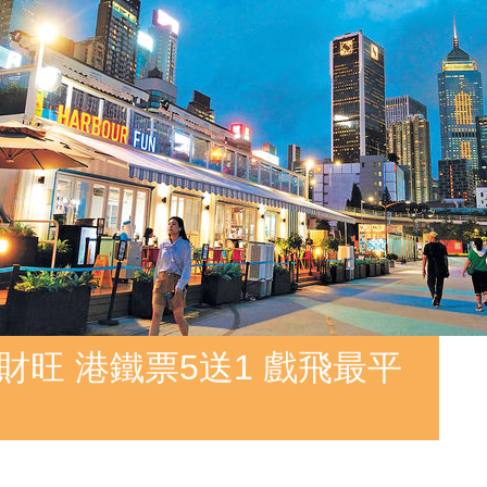
財旺 港鐵票5送1 戲飛最平