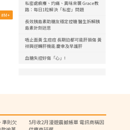
私密處痕癢、灼痛、異味來襲 Grace教
路：每日1粒解決「私密」問題
M+
長效胰島素助糖友穩定控糖 醫生拆解胰
島素針劑迷思
唔止面黃 生痘痘 長期攰都可能肝損傷 黃
祥興逆轉肝機能 慶幸及早護肝
血糖失控好傷「心」!
 準則欠
5月收2月漫遊震撼帳單 電訊商稱因
涉款逾萬
供應商延遲