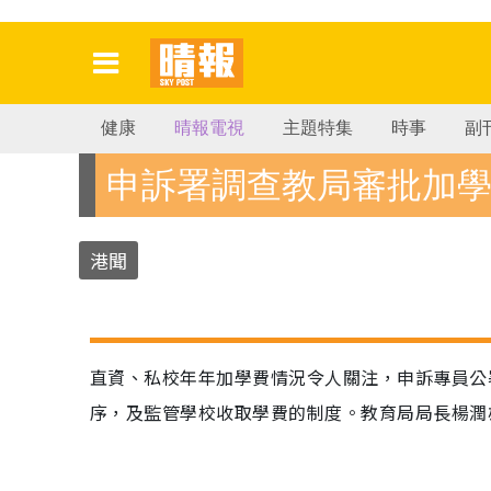
健康
晴報電視
主題特集
時事
副
申訴署調查教局審批加
港聞
直資、私校年年加學費情況令人關注，申訴專員公
序，及監管學校收取學費的制度。教育局局長楊潤