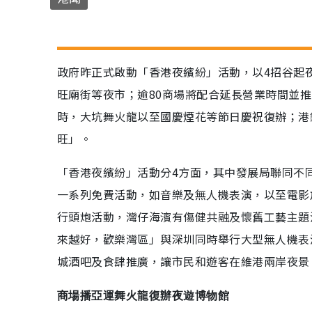
政府昨正式啟動「香港夜繽紛」活動，以4招谷起
旺廟街等夜市；逾80商場將配合延長營業時間並推
時，大坑舞火龍以至國慶煙花等節日慶祝復辦；港
旺」。
「香港夜繽紛」活動分4方面，其中發展局聯同不
一系列免費活動，如音樂及無人機表演，以至電影
行頭炮活動，灣仔海濱有傷健共融及懷舊工藝主題
來越好，歡樂灣區」與深圳同時舉行大型無人機表
城酒吧及食肆推廣，讓市民和遊客在維港兩岸夜景
商場播亞運舞火龍復辦夜遊博物館