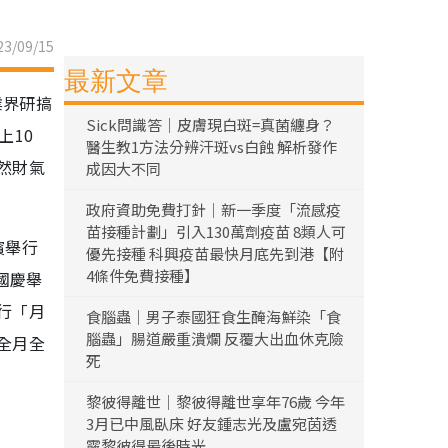
3/09/15
最新文章
業界研搞
Sick問識答｜皮膚現白斑=真菌纏身？
上10
醫生教1方法分辨汗斑vs白蝕 解析發作
然財氣
成因大不同
政府資助免費打針｜新一季度「流感疫
苗接種計劃」引入130萬劑疫苗 8類人可
濱舉行
優先接種 科興疫苗最快月底先到港【附
4條件免費接種】
國慶舉
行「月
食腦蟲｜男子泰國狂食生醃海鮮染「食
腦蟲」腸道嚴重潰爛 反覆大出血休克險
全月全
死
黎彼得離世｜黎彼得離世享年76歲 今年
3月已中風臥床 好友鍾志光及盧宛茵透
露黎彼得最後時光