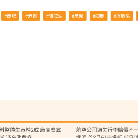
商場
港鐵
陳茂波
英超
國慶
旅發局
料整體生意增2成 廠商會冀
航空公司遺失行李賠償不一
常 派夜消費券
透明 首8月61宗投訴 部分