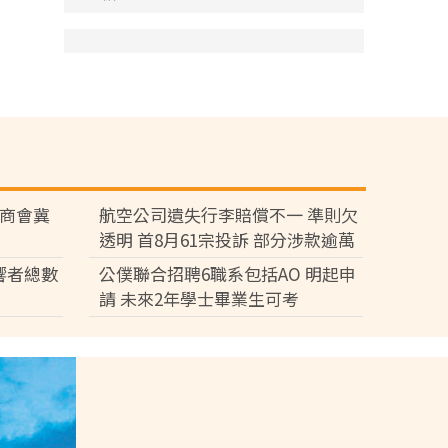
廠商會冀
航空公司遺失行李賠償不一 準則欠
透明 首8月61宗投訴 部分涉款逾萬
元
響者總數
公僕聯合招聘6職系包括AO 明起申
請 未來2年學士畢業生可考