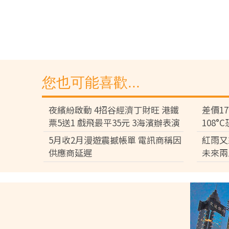
您也可能喜歡...
夜繽紛啟動 4招谷經濟丁財旺 港鐵
差價1
票5送1 戲飛最平35元 3海濱辦表演
108
差逾百
5月收2月漫遊震撼帳單 電訊商稱因
紅雨又
供應商延遲
未來兩