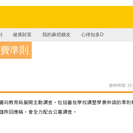
刊
健康財富
我的麻煩糖友
心律知多D
學費準則
發佈時間: 201
署向教育局展開主動調查，包括審批學校調整學費申請的準則
雄昨回應稱，會全力配合公署調查。