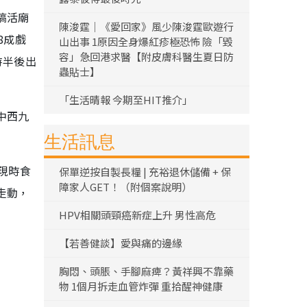
搞活廟
陳浚霆｜《愛回家》風少陳浚霆歐遊行
8成戲
山出事 1原因全身爆紅疹極恐怖 險「毀
容」急回港求醫【附皮膚科醫生夏日防
時半後出
蟲貼士】
「生活晴報 今期至HIT推介」
中西九
生活訊息
現時食
保單逆按自製長糧 | 充裕退休儲備 + 保
障家人GET！（附個案說明）
走動，
HPV相關頭頸癌新症上升 男性高危
【若善健談】愛與痛的邊緣
胸悶、頭脹、手腳麻痺？黃祥興不靠藥
物 1個月拆走血管炸彈 重拾醒神健康