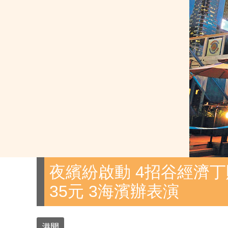
夜繽紛啟動 4招谷經濟丁
35元 3海濱辦表演
港聞