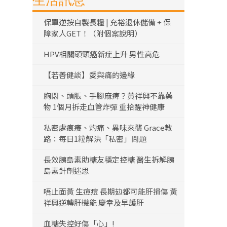
生活訊息
保單逆按自製長糧 | 充裕退休儲備 + 保
障家人GET！（附個案說明）
HPV相關頭頸癌新症上升 男性高危
【若善健談】愛與痛的邊緣
胸悶、頭脹、手腳麻痺？黃祥興不靠藥
物 1個月拆走血管炸彈 重拾醒神健康
私密處痕癢、灼痛、異味來襲 Grace教
路：每日1粒解決「私密」問題
長效胰島素助糖友穩定控糖 醫生拆解胰
島素針劑迷思
唔止面黃 生痘痘 長期攰都可能肝損傷 黃
祥興逆轉肝機能 慶幸及早護肝
血糖失控好傷「心」!