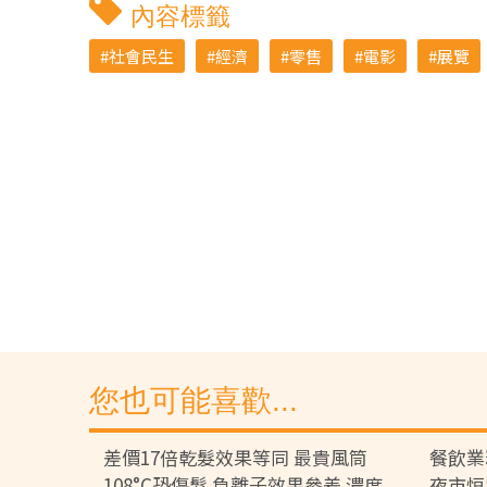
內容標籤
社會民生
經濟
零售
電影
展覽
您也可能喜歡...
差價17倍乾髮效果等同 最貴風筒
餐飲業
108°C恐傷髮 負離子效果參差 濃度
夜市恒