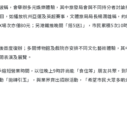
波稱，會舉辦多元娛樂體驗，其中旅發局會與不同持分者討論
節目，如播放杭州亞運及英超賽事，文體旅局局長楊潤雄稱，約
AX場次亦僅80元；另港鐵推晚間「搭5送1」，市民累積5次10
後首度復辦；多間博物館及戲院亦安排不同文化藝術體驗，其
晚間表演及展覽。
戶縮短營業時間，以往晚上9時許尚能「食住等」朋友共聚，到
動「拋磚引玉」，與業界齊出招辦活動，「希望市民大眾多啲