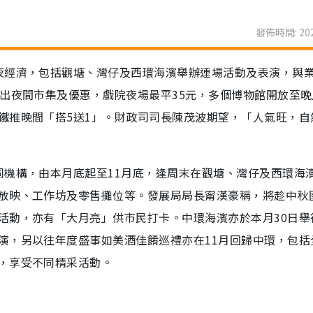
發佈時間: 202
夜經濟，包括觀塘、灣仔及西環海濱舉辦連場活動及表演，與
出夜間市集及優惠，戲院夜場最平35元，多個博物館開放至晚
鐵推晚間「搭5送1」。財政司司長陳茂波期望，「人氣旺，自
同機構，由本月底起至11月底，逢周末在觀塘、灣仔及西環海
放映、工作坊及零售攤位等。發展局局長甯漢豪稱，將趁中秋
活動，亦有「大月亮」供市民打卡。中環海濱亦於本月30日舉
演，另以往年度盛事如美酒佳餚巡禮亦在11月回歸中環，包括
，享受不同精采活動。