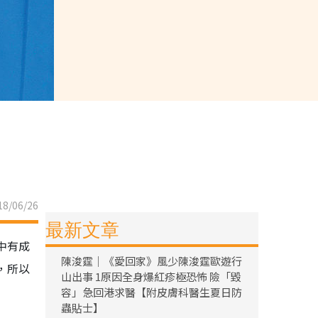
8/06/26
最新文章
中有成
陳浚霆｜《愛回家》風少陳浚霆歐遊行
，所以
山出事 1原因全身爆紅疹極恐怖 險「毀
容」急回港求醫【附皮膚科醫生夏日防
蟲貼士】