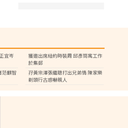
黃正宜岑
獲邀出席紐約時裝周 邱彥筒寓工作
於集郵
騫范麒智
孖黃宗澤張繼聰打出兄弟情 陳家樂
剃頭行古惑嚇親人