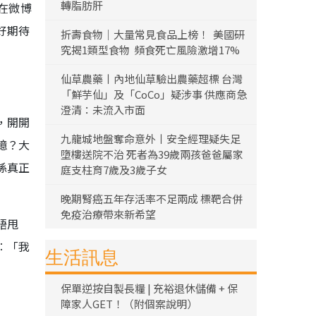
轉脂肪肝
在微博
好期待
折壽食物｜大量常見食品上榜！ 美國研
究揭1類型食物 頻食死亡風險激增17%
仙草農藥丨內地仙草驗出農藥超標 台灣
「鮮芋仙」及「CoCo」疑涉事 供應商急
澄清：未流入市面
，開開
九龍城地盤奪命意外丨安全經理疑失足
憶？大
墮樓送院不治 死者為39歲兩孩爸爸屬家
係真正
庭支柱育7歲及3歲子女
晚期腎癌五年存活率不足兩成 標靶合併
免疫治療帶來新希望
唔甩
︰「我
生活訊息
保單逆按自製長糧 | 充裕退休儲備 + 保
障家人GET！（附個案說明）