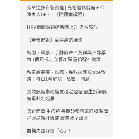
保單逆按自製長糧 | 充裕退休儲備 + 保
障家人GET！（附個案說明）
HPV相關頭頸癌新症上升 男性高危
【若善健談】愛與痛的邊緣
胸悶、頭脹、手腳麻痺？黃祥興不靠藥
物 1個月拆走血管炸彈 重拾醒神健康
私密處痕癢、灼痛、異味來襲 Grace教
路：每日1粒解決「私密」問題
長效胰島素助糖友穩定控糖 醫生拆解胰
島素針劑迷思
唔止面黃 生痘痘 長期攰都可能肝損傷 黃
祥興逆轉肝機能 慶幸及早護肝
血糖失控好傷「心」!