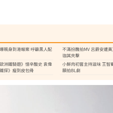
爆親身到港報案 呼籲黑人配
不滿扮醜拍MV 呂爵安遭
珈其夾擊
歐洲鐵騎遊》憶辛酸史 袁偉
小鮮肉初嘗主持滋味 王智
鐵探》瘦到皮包骨
願拍BL劇