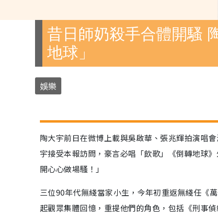
昔日師奶殺手合體開騷 
地球」
娛樂
陶大宇前日在微博上載與吳啟華、張兆輝拍演唱會
宇接受本報訪問，豪言必唱「飲歌」《倒轉地球》
開心心做場騷！」
三位90年代無綫當家小生，今年初重返無綫任《萬
起觀眾集體回憶，重提他們的角色，包括《刑事偵