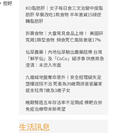
，但好
KO脂肪肝｜女子每日食三文治變中度脂
肪肝 早餐改吃1款食物 半年激減15磅逆
轉脂肪肝
折壽食物｜大量常見食品上榜！ 美國研
究揭1類型食物 頻食死亡風險激增17%
仙草農藥丨內地仙草驗出農藥超標 台灣
「鮮芋仙」及「CoCo」疑涉事 供應商急
澄清：未流入市面
九龍城地盤奪命意外丨安全經理疑失足
墮樓送院不治 死者為39歲兩孩爸爸屬家
庭支柱育7歲及3歲子女
晚期腎癌五年存活率不足兩成 標靶合併
免疫治療帶來新希望
生活訊息