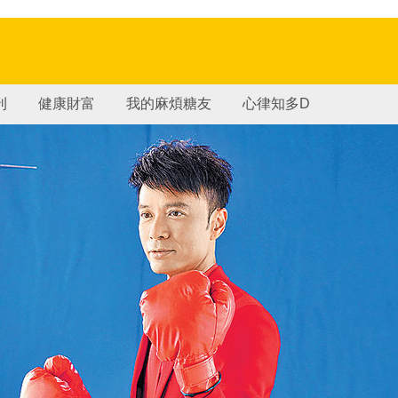
刊
健康財富
我的麻煩糖友
心律知多D