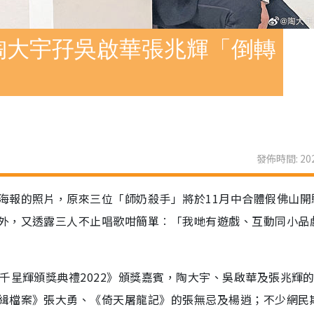
陶大宇孖吳啟華張兆輝「倒轉
發佈時間: 202
海報的照片，原來三位「師奶殺手」將於11月中合體假佛山開
外，又透露三人不止唱歌咁簡單︰「我哋有遊戲、互動同小品
千星輝頒獎典禮2022》頒獎嘉賓，陶大宇、吳啟華及張兆輝
緝檔案》張大勇、《倚天屠龍記》的張無忌及楊逍；不少網民