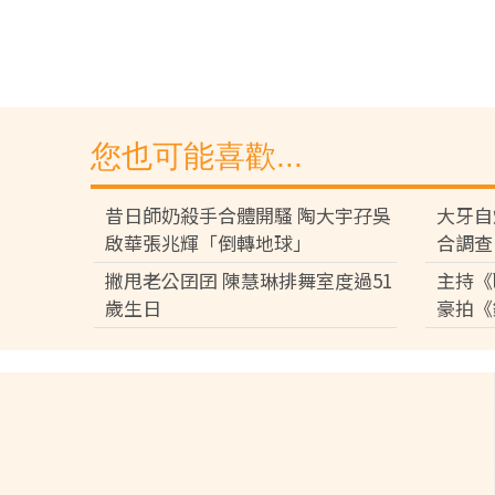
您也可能喜歡...
昔日師奶殺手合體開騷 陶大宇孖吳
大牙自
啟華張兆輝「倒轉地球」
合調查
撇甩老公囝囝 陳慧琳排舞室度過51
主持《
歲生日
豪拍《