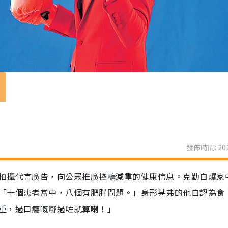
波
發佈時間: 201
拍攝代言廣告，向公眾推廣控糖減重的健康信息。克勤自爆家
「十個患者當中，八個有肥胖問題。」身形甚弗的他自認為食
重，過口癮嘅嘢過咗就算喇！」