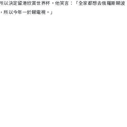
所以決定留港欣賞世界杯。他笑言：「全家都想去俄羅斯睇波
，所以今年一於睇電視。」