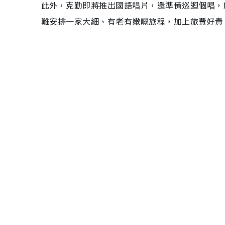
此外，克勤即將推出國語唱片，還準備巡迴個唱，
難安排一家大細、有老有嫩嘅旅程，加上旅費好貴