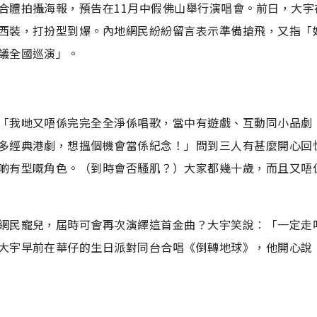
合體拍攝海報，預告在11月中假佛山舉行演唱會。前日，大宇
西裝，打扮型到爆。內地網民紛紛留言表示準備搶飛，又指「
議全國巡演」。
「我哋又唔係完完全全淨係唱歌，當中有遊戲、互動同小品劇
多經典港劇，想搵個機會當係紀念！」問到三人有甚麼開心回
啲有型嘅角色。（到時會否騷肌？）大家都幾十歲，而且又唔
網民寵兒，屆時可會再次演繹這首金曲？大宇笑說︰「一定走
大宇早前在華仔的生日派對同台合唱《倒轉地球》，他開心說