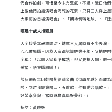
們合作拍劇，可惜至今未有聲氣。不過，近日他們
上載他們拍攝演唱會海報的花絮，只見三人穿上黑
大宇哥的首場演唱會」、「期待倒轉地球」、「建
嘆幾十歲人拒騷肌
大宇接受本報訪問時，透露三人屆時有不少表演，
心心做場騷。因為大家都認識咗幾十年，又拍咗咁
宇稱︰「以前大家都唔成熟，但又要扮大個，做一
歌星，唔會騷肌喇！」
談及他近年因翻唱劉德華金曲《倒轉地球》而成為
啦，到時我哋會唱四、五首歌，仲有啲合唱歌。」
好榮幸參與，當時感覺真係好夢幻。」
採訪︰黃曉妍