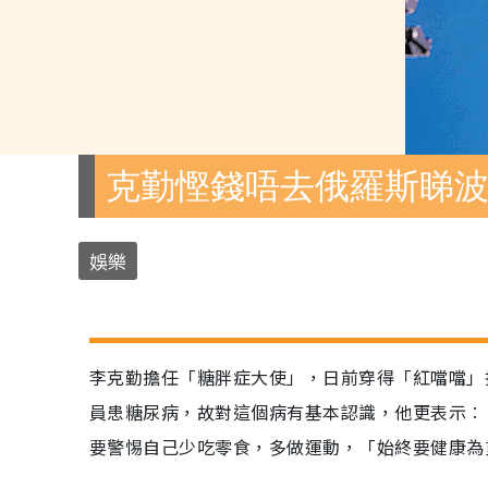
克勤慳錢唔去俄羅斯睇
娛樂
李克勤擔任「糖胖症大使」，日前穿得「紅噹噹」
員患糖尿病，故對這個病有基本認識，他更表示︰
要警惕自己少吃零食，多做運動，「始終要健康為