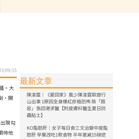
3/09/15
最新文章
騷。大
陳浚霆｜《愛回家》風少陳浚霆歐遊行
劇，開
山出事 1原因全身爆紅疹極恐怖 險「毀
容」急回港求醫【附皮膚科醫生夏日防
蟲貼士】
的出現勾
KO脂肪肝｜女子每日食三文治變中度脂
期待他
肪肝 早餐改吃1款食物 半年激減15磅逆