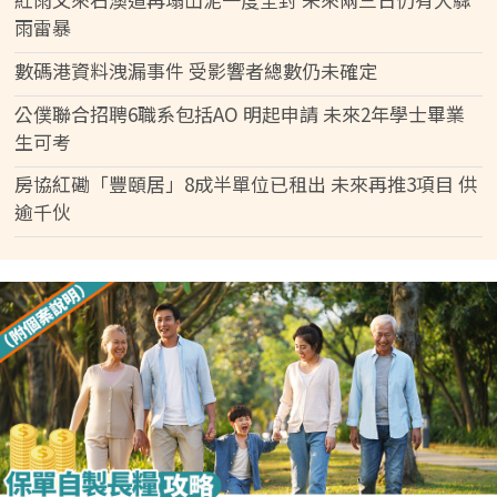
雨雷暴
數碼港資料洩漏事件 受影響者總數仍未確定
公僕聯合招聘6職系包括AO 明起申請 未來2年學士畢業
生可考
房協紅磡「豐頤居」8成半單位已租出 未來再推3項目 供
逾千伙