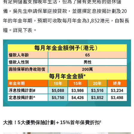
有足夠儲蓄支撐晚年生活，但為了擁有更充裕的退休儲
備，吳先生申請保單逆按貸款，並選擇定息按揭計劃及20
年的年金年期，預期可收取每月年金為3,852港元，自製長
糧。詳見下表。
大推！5大優勢保險計劃＋15%首年保費折扣²