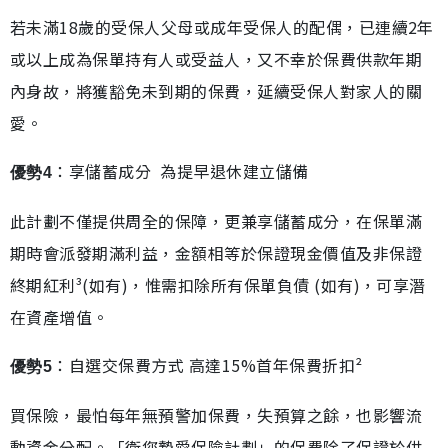
若未滿18歲的受保人父母或成年受保人的配偶，已連續2年
或以上成為保單持有人或受益人，又不幸於保費供款年期
內身故，將獲豁免未到期的保費，延續受保人對家人的關
愛。
：享儲蓄成分 為提早退休建立儲備
優勢4
此計劃不僅提供周全的保障，更兼享儲蓄成分，在保單滿
期時會派發期滿利益，金額相等於保證現金價值及非保證
終期紅利³(如有)，惟需扣除所有保單負債 (如有)，可享潛
在資產增值。
：自選交保費方式 高達15%首年保費折扣²
優勢5
買保險，最怕每年無預警加保費，失預算之餘，也影響流
動資金分配。「衛您摯愛保險計劃」的保費除了保證於供