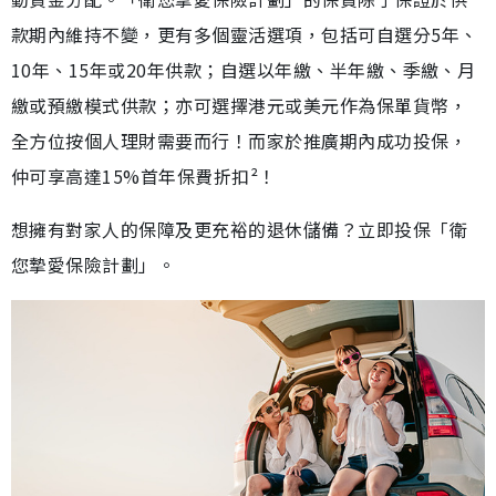
款期內維持不變，更有多個靈活選項，包括可自選分5年、
10年、15年或20年供款；自選以年繳、半年繳、季繳、月
繳或預繳模式供款；亦可選擇港元或美元作為保單貨幣，
全方位按個人理財需要而行！而家於推廣期內成功投保，
仲可享高達15%首年保費折扣²！
想擁有對家人的保障及更充裕的退休儲備？立即投保「衛
您摯愛保險計劃」。