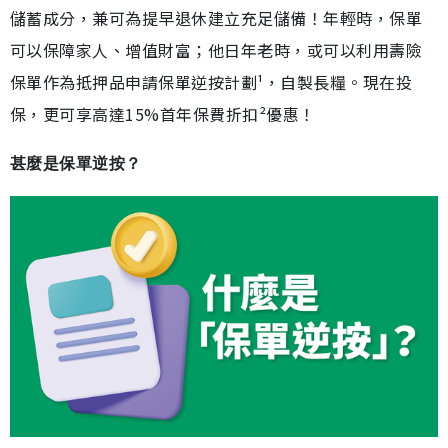
儲蓄成分，兼可為提早退休建立充足儲備！年輕時，保單
可以保障家人、增值財富；他日年老時，或可以利用壽險
保單作為抵押品申請保單逆按計劃¹，自製長糧。現在投
保，更可享高達15%首年保費折扣²優惠！
甚麼是保單逆按？