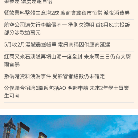
果參差 濃度差逾百倍
餐飲業料整體生意增2成 廠商會冀夜市恒常 派夜消費券
航空公司遺失行李賠償不一 準則欠透明 首8月61宗投訴
部分涉款逾萬元
5月收2月漫遊震撼帳單 電訊商稱因供應商延遲
紅雨又來石澳道再塌山泥一度全封 未來兩三日仍有大驟
雨雷暴
數碼港資料洩漏事件 受影響者總數仍未確定
公僕聯合招聘6職系包括AO 明起申請 未來2年學士畢業
生可考