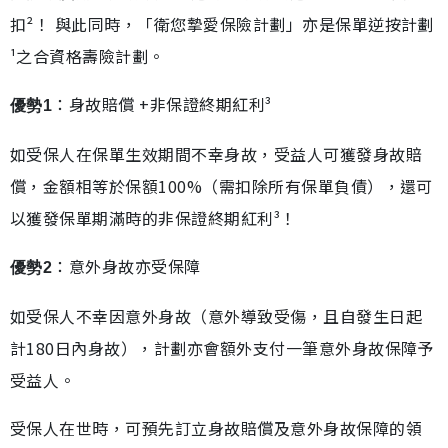
扣²！ 與此同時，「衛您摯愛保險計劃」亦是保單逆按計劃
¹之合資格壽險計劃。
：身故賠償 +非保證終期紅利³
優勢1
如受保人在保單生效期間不幸身故，受益人可獲發身故賠
償，金額相等於保額100%（需扣除所有保單負債），還可
以獲發保單期滿時的非保證終期紅利³！
：意外身故亦受保障
優勢2
如受保人不幸因意外身故（意外導致受傷，且自發生日起
計180日內身故），計劃亦會額外支付一筆意外身故保障予
受益人。
受保人在世時，可預先訂立身故賠償及意外身故保障的領