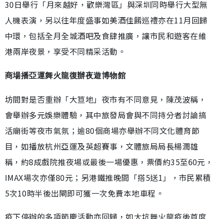
30日舉行「月來越好，歡樂灣區」與深圳同時舉行大型無
人機表演，另以往年度盛事如美酒佳餚巡禮亦在11月回歸
中環，包括全月全城酒吧及食肆推廣，讓市民和遊客在維
港兩岸夜景，享受不同精采活動。
商場播亞運舞火龍復辦夜遊博物館
坊間對是否重辦「大笪地」夜市有不同意見，陳茂波稱，
會舉辦多元娛樂體驗，其中旅發局會與不同持分者討論搞
活廟街等夜市氣氛；逾80個商場亦舉辦不同文化體育節
目，如播放杭州亞運及英超賽事，文體旅局局長楊潤雄
稱，約8成戲院推夜場或最後一場優惠，票價約35至60元，
IMAX場次亦僅80元；另港鐵推晚間「搭5送1」，市民累積
5次10時半後出閘即可獲一次免費本地車程。
疫下停辦的多項節慶活動亦回歸，如大坑舞火龍疫後首度