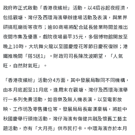
政府昨正式啟動「香港夜繽紛」活動，以4招谷起夜經濟，
包括觀塘、灣仔及西環海濱舉辦連場活動及表演，與業界
研搞旺廟街等夜市；逾80商場將配合延長營業時間並推出
夜間市集及優惠，戲院夜場最平35元，多個博物館開放至
晚上10時，大坑舞火龍以至國慶煙花等節日慶祝復辦；港
鐵推晚間「搭5送1」。財政司司長陳茂波期望，「人氣
旺，自然財氣旺」。
「香港夜繽紛」活動分4方面，其中發展局聯同不同機構，
由本月底起至11月底，逢周末在觀塘、灣仔及西環海濱舉
行一系列免費活動，如音樂及無人機表演，以至電影放
映、工作坊及零售攤位等。發展局局長甯漢豪稱，將趁中
秋國慶舉行頭炮活動，灣仔海濱有傷健共融及懷舊工藝主
題活動，亦有「大月亮」供市民打卡。中環海濱亦於本月