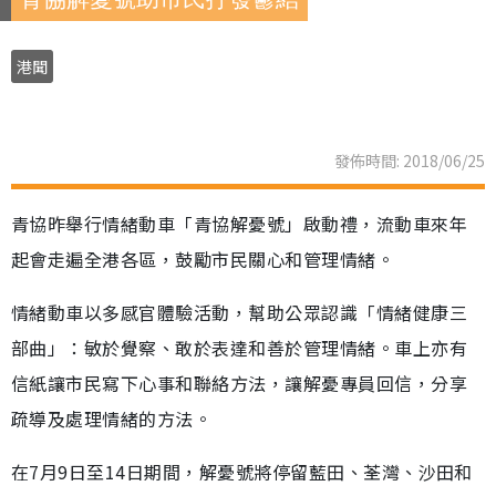
港聞
發佈時間: 2018/06/25
青協昨舉行情緒動車「青協解憂號」啟動禮，流動車來年
起會走遍全港各區，鼓勵市民關心和管理情緒。
情緒動車以多感官體驗活動，幫助公眾認識「情緒健康三
部曲」：敏於覺察、敢於表達和善於管理情緒。車上亦有
信紙讓市民寫下心事和聯絡方法，讓解憂專員回信，分享
疏導及處理情緒的方法。
在7月9日至14日期間，解憂號將停留藍田、荃灣、沙田和