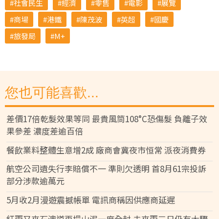
社會民生
經濟
零售
電影
展覽
商場
港鐵
陳茂波
英超
國慶
旅發局
M+
您也可能喜歡...
差價17倍乾髮效果等同 最貴風筒108°C恐傷髮 負離子效
果參差 濃度差逾百倍
餐飲業料整體生意增2成 廠商會冀夜市恒常 派夜消費券
航空公司遺失行李賠償不一 準則欠透明 首8月61宗投訴
部分涉款逾萬元
5月收2月漫遊震撼帳單 電訊商稱因供應商延遲
紅雨又來石澳道再塌山泥一度全封 未來兩三日仍有大驟