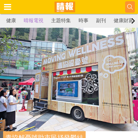
健康
晴報電視
主題特集
時事
副刊
健康財富
青協解憂號助市民抒發鬱結