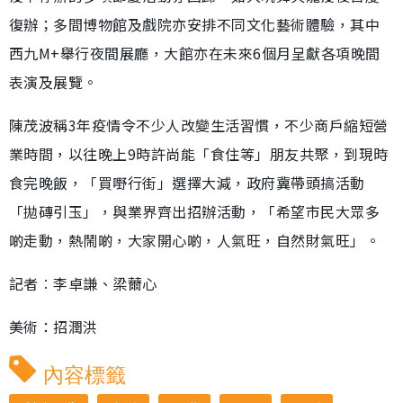
復辦；多間博物館及戲院亦安排不同文化藝術體驗，其中
西九M+舉行夜間展廳，大館亦在未來6個月呈獻各項晚間
表演及展覽。
陳茂波稱3年疫情令不少人改變生活習慣，不少商戶縮短營
業時間，以往晚上9時許尚能「食住等」朋友共聚，到現時
食完晚飯，「買嘢行街」選擇大減，政府冀帶頭搞活動
「拋磚引玉」，與業界齊出招辦活動，「希望市民大眾多
啲走動，熱鬧啲，大家開心啲，人氣旺，自然財氣旺」。
記者︰李卓謙、梁薾心
美術：招潤洪
內容標籤