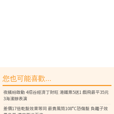
您也可能喜歡...
夜繽紛啟動 4招谷經濟丁財旺 港鐵票5送1 戲飛最平35元
3海濱辦表演
差價17倍乾髮效果等同 最貴風筒108°C恐傷髮 負離子效