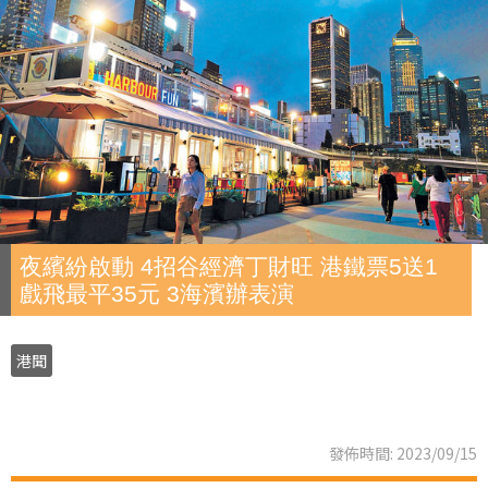
夜繽紛啟動 4招谷經濟丁財旺 港鐵票5送1
戲飛最平35元 3海濱辦表演
港聞
發佈時間: 2023/09/15