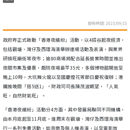
發佈時間: 2023/09/15
政府昨正式啟動「香港夜繽紛」活動，以4招谷起夜經濟，
包括觀塘、灣仔及西環海濱舉辦連場活動及表演，與業界
研搞旺廟街等夜市；逾80商場將配合延長營業時間並推出
夜間市集及優惠，戲院夜場最平35元，多個博物館開放至
晚上10時，大坑舞火龍以至國慶煙花等節日慶祝復辦；港
鐵推晚間「搭5送1」。財政司司長陳茂波期望，「人氣
旺，自然財氣旺」。
「香港夜繽紛」活動分4方面，其中發展局聯同不同機構，
由本月底起至11月底，逢周末在觀塘、灣仔及西環海濱舉
行一系列免費活動，如音樂及無人機表演，以至電影放