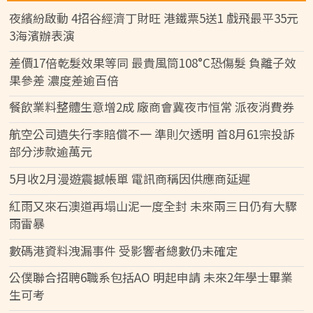
夜繽紛啟動 4招谷經濟丁財旺 港鐵票5送1 戲飛最平35元
3海濱辦表演
差價17倍乾髮效果等同 最貴風筒108°C恐傷髮 負離子效
果參差 濃度差逾百倍
餐飲業料整體生意增2成 廠商會冀夜市恒常 派夜消費券
航空公司遺失行李賠償不一 準則欠透明 首8月61宗投訴
部分涉款逾萬元
5月收2月漫遊震撼帳單 電訊商稱因供應商延遲
紅雨又來石澳道再塌山泥一度全封 未來兩三日仍有大驟
雨雷暴
數碼港資料洩漏事件 受影響者總數仍未確定
公僕聯合招聘6職系包括AO 明起申請 未來2年學士畢業
生可考