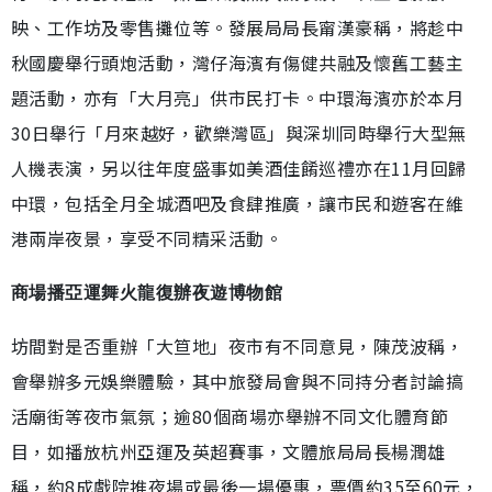
映、工作坊及零售攤位等。發展局局長甯漢豪稱，將趁中
秋國慶舉行頭炮活動，灣仔海濱有傷健共融及懷舊工藝主
題活動，亦有「大月亮」供市民打卡。中環海濱亦於本月
30日舉行「月來越好，歡樂灣區」與深圳同時舉行大型無
人機表演，另以往年度盛事如美酒佳餚巡禮亦在11月回歸
中環，包括全月全城酒吧及食肆推廣，讓市民和遊客在維
港兩岸夜景，享受不同精采活動。
商場播亞運舞火龍復辦夜遊博物館
坊間對是否重辦「大笪地」夜市有不同意見，陳茂波稱，
會舉辦多元娛樂體驗，其中旅發局會與不同持分者討論搞
活廟街等夜市氣氛；逾80個商場亦舉辦不同文化體育節
目，如播放杭州亞運及英超賽事，文體旅局局長楊潤雄
稱，約8成戲院推夜場或最後一場優惠，票價約35至60元，