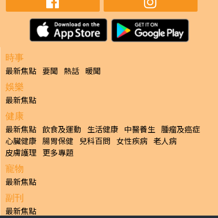
時事
最新焦點
要聞
熱話
暖聞
娛樂
最新焦點
健康
最新焦點
飲食及運動
生活健康
中醫養生
腫瘤及癌症
心臟健康
腸胃保健
兒科百問
女性疾病
老人病
皮膚護理
更多專題
寵物
最新焦點
副刊
最新焦點