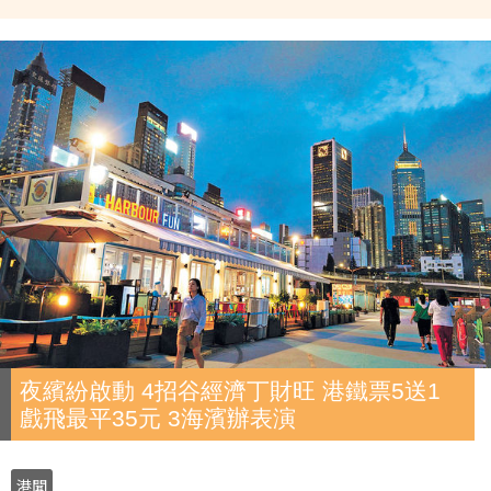
夜繽紛啟動 4招谷經濟丁財旺 港鐵票5送1
戲飛最平35元 3海濱辦表演
港聞