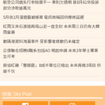
航空公司遺失行李賠償不一 準則欠透明 首8月61宗投訴
部分涉款逾萬元
5月收2月漫遊震撼帳單 電訊商稱因供應商延遲
紅雨又來石澳道再塌山泥一度全封 未來兩三日仍有大驟
雨雷暴
數碼港資料洩漏事件 受影響者總數仍未確定
公僕聯合招聘6職系包括AO 明起申請 未來2年學士畢業
生可考
房協紅磡「豐頤居」8成半單位已租出 未來再推3項目 供
逾千伙
晴報 Sky Post