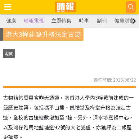
健康
晴報電視
主題特集
時事
副刊
健康財富
港大3幢建築升格法定古迹
港聞
發佈時間: 2018/06/22
古物諮詢委員會昨天通過，將香港大學內3幢戰前建成的一
級歷史建築，包括馮平山樓、儀禮堂及梅堂升格為法定古
迹，全校的古迹總數增加至7幢。另外，深水埗嘉頓中心，
以及灣仔跑馬地藍塘道92號的大宅弼盧，亦獲評為二級歷
史建築。