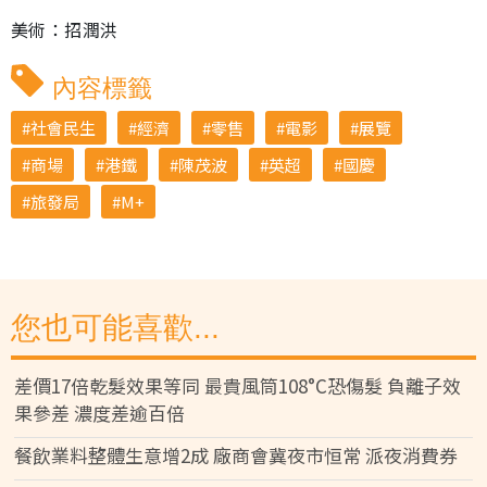
美術：招潤洪
內容標籤
社會民生
經濟
零售
電影
展覽
商場
港鐵
陳茂波
英超
國慶
旅發局
M+
您也可能喜歡...
差價17倍乾髮效果等同 最貴風筒108°C恐傷髮 負離子效
果參差 濃度差逾百倍
餐飲業料整體生意增2成 廠商會冀夜市恒常 派夜消費券