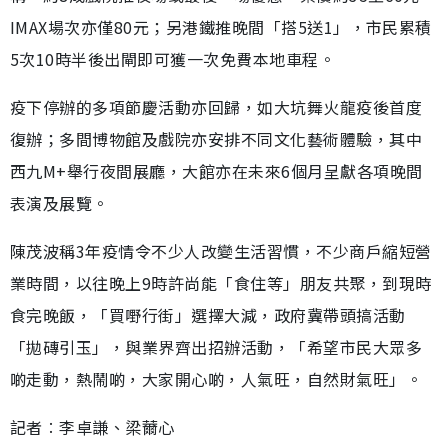
IMAX場次亦僅80元；另港鐵推晚間「搭5送1」，市民累積
5次10時半後出閘即可獲一次免費本地車程。
疫下停辦的多項節慶活動亦回歸，如大坑舞火龍疫後首度
復辦；多間博物館及戲院亦安排不同文化藝術體驗，其中
西九M+舉行夜間展廳，大館亦在未來6個月呈獻各項晚間
表演及展覽。
陳茂波稱3年疫情令不少人改變生活習慣，不少商戶縮短營
業時間，以往晚上9時許尚能「食住等」朋友共聚，到現時
食完晚飯，「買嘢行街」選擇大減，政府冀帶頭搞活動
「拋磚引玉」，與業界齊出招辦活動，「希望市民大眾多
啲走動，熱鬧啲，大家開心啲，人氣旺，自然財氣旺」。
記者︰李卓謙、梁薾心