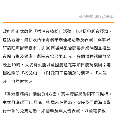
發佈時間: 2023/09/15
政府昨正式啟動「香港夜繽紛」活動，以4招谷起夜經濟，
包括觀塘、灣仔及西環海濱舉辦連場活動及表演，與業界
研搞旺廟街等夜市；逾80商場將配合延長營業時間並推出
夜間市集及優惠，戲院夜場最平35元，多個博物館開放至
晚上10時，大坑舞火龍以至國慶煙花等節日慶祝復辦；港
鐵推晚間「搭5送1」。財政司司長陳茂波期望，「人氣
旺，自然財氣旺」。
「香港夜繽紛」活動分4方面，其中發展局聯同不同機構，
由本月底起至11月底，逢周末在觀塘、灣仔及西環海濱舉
行一系列免費活動，如音樂及無人機表演，以至電影放