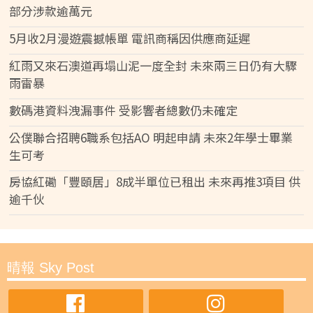
部分涉款逾萬元
5月收2月漫遊震撼帳單 電訊商稱因供應商延遲
紅雨又來石澳道再塌山泥一度全封 未來兩三日仍有大驟
雨雷暴
數碼港資料洩漏事件 受影響者總數仍未確定
公僕聯合招聘6職系包括AO 明起申請 未來2年學士畢業
生可考
房協紅磡「豐頤居」8成半單位已租出 未來再推3項目 供
逾千伙
晴報 Sky Post