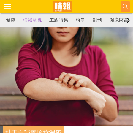
健康
晴報電視
主題特集
時事
副刊
健康財富
社工自我實驗抗濕疹