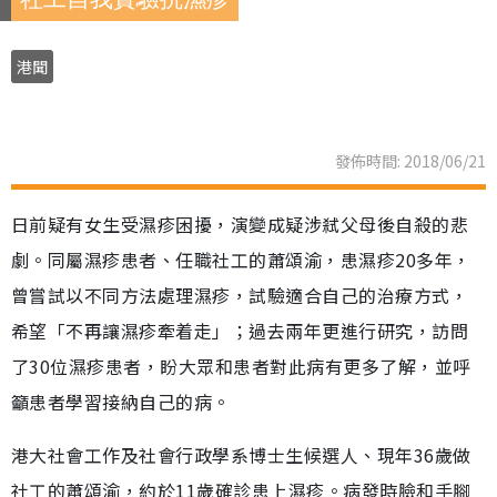
港聞
發佈時間: 2018/06/21
日前疑有女生受濕疹困擾，演變成疑涉弒父母後自殺的悲
劇。同屬濕疹患者、任職社工的蕭頌渝，患濕疹20多年，
曾嘗試以不同方法處理濕疹，試驗適合自己的治療方式，
希望「不再讓濕疹牽着走」；過去兩年更進行研究，訪問
了30位濕疹患者，盼大眾和患者對此病有更多了解，並呼
籲患者學習接納自己的病。
港大社會工作及社會行政學系博士生候選人、現年36歲做
社工的蕭頌渝，約於11歲確診患上濕疹。病發時臉和手腳