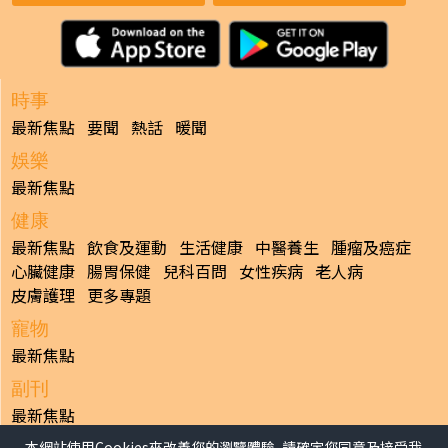
時事
最新焦點
要聞
熱話
暖聞
娛樂
最新焦點
健康
最新焦點
飲食及運動
生活健康
中醫養生
腫瘤及癌症
心臟健康
腸胃保健
兒科百問
女性疾病
老人病
皮膚護理
更多專題
寵物
最新焦點
副刊
最新焦點
本網站使用Cookies來改善您的瀏覽體驗, 請確定您同意及接受我