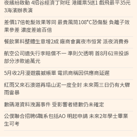
夜繽紛啟動 4招谷經濟丁財旺 港鐵票5送1 戲飛最平35元
3海濱辦表演
差價17倍乾髮效果等同 最貴風筒108°C恐傷髮 負離子效
果參差 濃度差逾百倍
餐飲業料整體生意增2成 廠商會冀夜市恒常 派夜消費券
航空公司遺失行李賠償不一 準則欠透明 首8月61宗投訴
部分涉款逾萬元
5月收2月漫遊震撼帳單 電訊商稱因供應商延遲
紅雨又來石澳道再塌山泥一度全封 未來兩三日仍有大驟
雨雷暴
數碼港資料洩漏事件 受影響者總數仍未確定
公僕聯合招聘6職系包括AO 明起申請 未來2年學士畢業
生可考