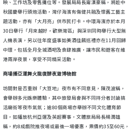
映、工作坊及零售攤位等。發展局局長甯漢豪稱，將趁中
秋國慶舉行頭炮活動，灣仔海濱有傷健共融及懷舊工藝主
題活動，亦有「大月亮」供市民打卡。中環海濱亦於本月
30日舉行「月來越好，歡樂灣區」與深圳同時舉行大型無
人機表演，另以往年度盛事如美酒佳餚巡禮亦在11月回歸
中環，包括全月全城酒吧及食肆推廣，讓市民和遊客在維
港兩岸夜景，享受不同精采活動。
商場播亞運舞火龍復辦夜遊博物館
坊間對是否重辦「大笪地」夜市有不同意見，陳茂波稱，
會舉辦多元娛樂體驗，其中旅發局會與不同持分者討論搞
活廟街等夜市氣氛；逾80個商場亦舉辦不同文化體育節
目，如播放杭州亞運及英超賽事，文體旅局局長楊潤雄
稱，約8成戲院推夜場或最後一場優惠，票價約35至60元，