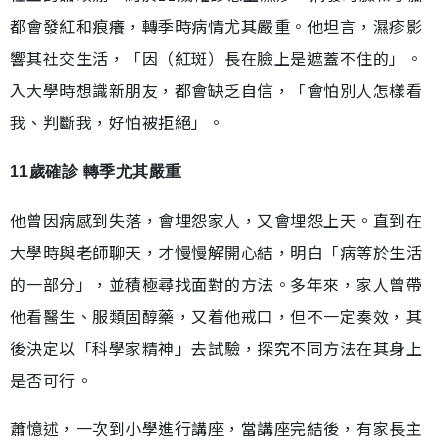
都會發紅和痕癢，轉季時病情尤其嚴重。他坦言，濕疹影
響其社交生活，「因（紅斑）長在臉上是遮蓋不住的」。
入大學時想識新朋友，都會缺乏自信，「會怕別人怎樣看
我、判斷我，好怕被拒絕」。
11歲確診 轉季尤其嚴重
他曾因病感到失落，會埋怨家人，又會埋怨上天。直到在
大學時與老師聊天，才慢慢解開心結，明白「病等於生活
的一部分」，並積極尋找面對的方法。多年來，家人曾帶
他看醫生、服類固醇藥，又着他戒口，但不一定奏效，其
後決定以「科學家精神」去試驗，探究不同方法在其身上
是否可行。
蕭憶述，一次到小學進行講座，當講座完結後，有家長主