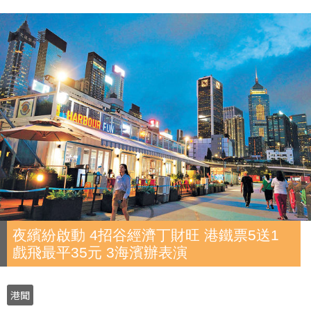
夜繽紛啟動 4招谷經濟丁財旺 港鐵票5送1
戲飛最平35元 3海濱辦表演
港聞