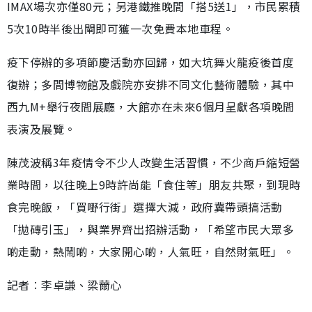
IMAX場次亦僅80元；另港鐵推晚間「搭5送1」，市民累積
5次10時半後出閘即可獲一次免費本地車程。
疫下停辦的多項節慶活動亦回歸，如大坑舞火龍疫後首度
復辦；多間博物館及戲院亦安排不同文化藝術體驗，其中
西九M+舉行夜間展廳，大館亦在未來6個月呈獻各項晚間
表演及展覽。
陳茂波稱3年疫情令不少人改變生活習慣，不少商戶縮短營
業時間，以往晚上9時許尚能「食住等」朋友共聚，到現時
食完晚飯，「買嘢行街」選擇大減，政府冀帶頭搞活動
「拋磚引玉」，與業界齊出招辦活動，「希望市民大眾多
啲走動，熱鬧啲，大家開心啲，人氣旺，自然財氣旺」。
記者︰李卓謙、梁薾心