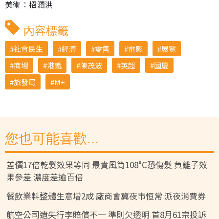
美術：招潤洪
內容標籤
社會民生
經濟
零售
電影
展覽
商場
港鐵
陳茂波
英超
國慶
旅發局
M+
您也可能喜歡...
差價17倍乾髮效果等同 最貴風筒108°C恐傷髮 負離子效
果參差 濃度差逾百倍
餐飲業料整體生意增2成 廠商會冀夜市恒常 派夜消費券
航空公司遺失行李賠償不一 準則欠透明 首8月61宗投訴