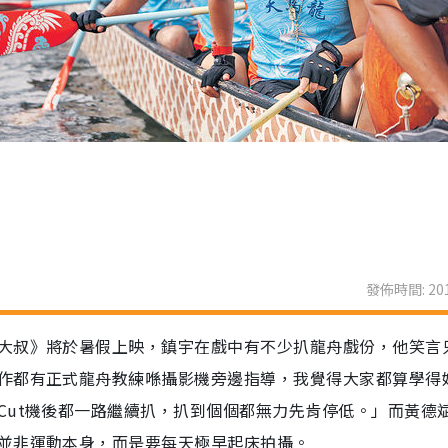
發佈時間: 201
大叔》將於暑假上映，鎮宇在戲中有不少扒龍舟戲份，他笑言
作都有正式龍舟教練喺攝影機旁邊指導，我覺得大家都算學得
Cut機後都一路繼續扒，扒到個個都無力先肯停低。」而黃德
並非運動本身，而是要每天極早起床拍攝。