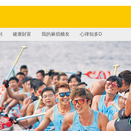
刊
健康財富
我的麻煩糖友
心律知多D