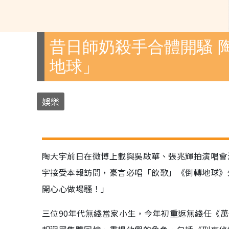
昔日師奶殺手合體開騷 
地球」
娛樂
陶大宇前日在微博上載與吳啟華、張兆輝拍演唱會
宇接受本報訪問，豪言必唱「飲歌」《倒轉地球》
開心心做場騷！」
三位90年代無綫當家小生，今年初重返無綫任《萬