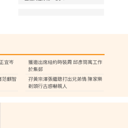
黃正宜岑
獲邀出席紐約時裝周 邱彥筒寓工作
於集郵
騫范麒智
孖黃宗澤張繼聰打出兄弟情 陳家樂
剃頭行古惑嚇親人