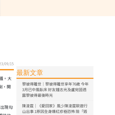
3/09/15
最新文章
騷。大
黎彼得離世｜黎彼得離世享年76歲 今年
劇，開
3月已中風臥床 好友鍾志光及盧宛茵透
露黎彼得最後時光
陳浚霆｜《愛回家》風少陳浚霆歐遊行
的出現勾
山出事 1原因全身爆紅疹極恐怖 險「毀