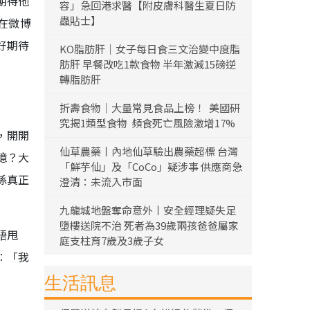
期待他
容」急回港求醫【附皮膚科醫生夏日防
蟲貼士】
在微博
好期待
KO脂肪肝｜女子每日食三文治變中度脂
肪肝 早餐改吃1款食物 半年激減15磅逆
轉脂肪肝
折壽食物｜大量常見食品上榜！ 美國研
究揭1類型食物 頻食死亡風險激增17%
，開開
仙草農藥丨內地仙草驗出農藥超標 台灣
憶？大
「鮮芋仙」及「CoCo」疑涉事 供應商急
係真正
澄清：未流入市面
九龍城地盤奪命意外丨安全經理疑失足
墮樓送院不治 死者為39歲兩孩爸爸屬家
唔甩
庭支柱育7歲及3歲子女
︰「我
生活訊息