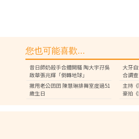
您也可能喜歡...
昔日師奶殺手合體開騷 陶大宇孖吳
大牙自
啟華張兆輝「倒轉地球」
合調查
撇甩老公囝囝 陳慧琳排舞室度過51
主持《
歲生日
豪拍《