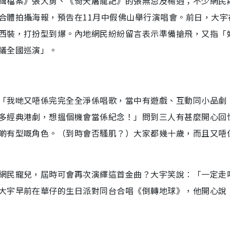
緝檔案》張大勇、《倚天屠龍記》的張無忌及楊逍；不少網民
合體拍攝海報，預告在11月中假佛山舉行演唱會。前日，大宇
西裝，打扮型到爆。內地網民紛紛留言表示準備搶飛，又指「
議全國巡演」。
「我哋又唔係完完全全淨係唱歌，當中有遊戲、互動同小品劇
多經典港劇，想搵個機會當係紀念！」問到三人有甚麼開心回
啲有型嘅角色。（到時會否騷肌？）大家都幾十歲，而且又唔
網民寵兒，屆時可會再次演繹這首金曲？大宇笑說︰「一定走
大宇早前在華仔的生日派對同台合唱《倒轉地球》，他開心說