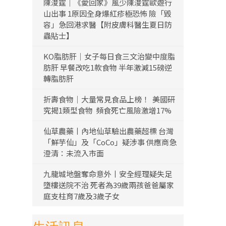
陳浚霆｜《愛回家》風少陳浚霆歐遊行
山出事 1原因全身爆紅疹極恐怖 險「毀
容」急回港求醫【附皮膚科醫生夏日防
蟲貼士】
KO脂肪肝｜女子每日食三文治變中度脂
肪肝 早餐改吃1款食物 半年激減15磅逆
轉脂肪肝
折壽食物｜大量常見食品上榜！ 美國研
究揭1類型食物 頻食死亡風險激增17%
仙草農藥丨內地仙草驗出農藥超標 台灣
「鮮芋仙」及「CoCo」疑涉事 供應商急
澄清：未流入市面
九龍城地盤奪命意外丨安全經理疑失足
墮樓送院不治 死者為39歲兩孩爸爸屬家
庭支柱育7歲及3歲子女