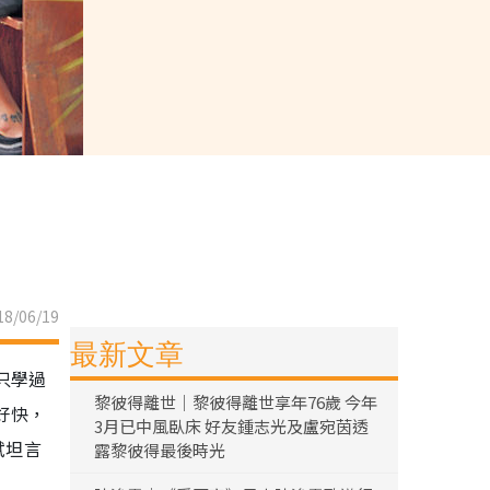
8/06/19
最新文章
只學過
黎彼得離世｜黎彼得離世享年76歲 今年
好快，
3月已中風臥床 好友鍾志光及盧宛茵透
斌坦言
露黎彼得最後時光