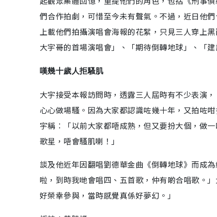
起觀眾集體回憶，重提他們的角色，包括《刑事偵
們合作拍劇，可惜至今未有聲氣。不過，近日他們
上載他們拍攝演唱會海報的花絮，只見三人穿上黑
大宇哥的首場演唱會」、「期待倒轉地球」、「建
嘆幾十歲人拒騷肌
大宇接受本報訪問時，透露三人屆時有不少表演，
心心做場騷。因為大家都認識咗幾十年，又拍咗咁
宇稱︰「以前大家都唔成熟，但又要扮大個，做一
歌星，唔會騷肌喇！」
談及他近年因翻唱劉德華金曲《倒轉地球》而成為
啦，到時我哋會唱四、五首歌，仲有啲合唱歌。」
好榮幸參與，當時感覺真係好夢幻。」