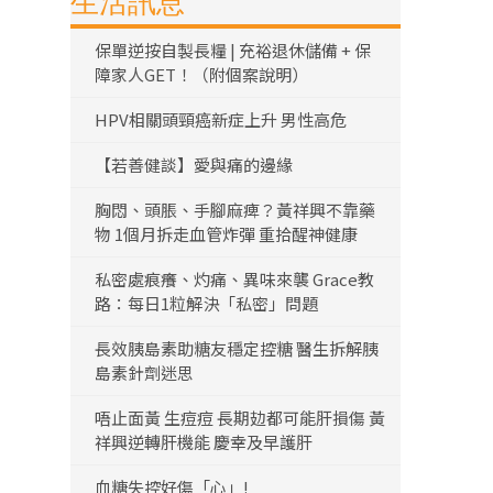
生活訊息
保單逆按自製長糧 | 充裕退休儲備 + 保
障家人GET！（附個案說明）
HPV相關頭頸癌新症上升 男性高危
【若善健談】愛與痛的邊緣
胸悶、頭脹、手腳麻痺？黃祥興不靠藥
物 1個月拆走血管炸彈 重拾醒神健康
私密處痕癢、灼痛、異味來襲 Grace教
路：每日1粒解決「私密」問題
長效胰島素助糖友穩定控糖 醫生拆解胰
島素針劑迷思
唔止面黃 生痘痘 長期攰都可能肝損傷 黃
祥興逆轉肝機能 慶幸及早護肝
血糖失控好傷「心」!