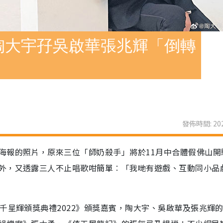
陶大宇孖吳啟華張兆輝「倒轉
發佈時間: 202
海報的照片，原來三位「師奶殺手」將於11月中合體假佛山開
外，又透露三人不止唱歌咁簡單︰「我哋有遊戲、互動同小品
千星輝頒獎典禮2022》頒獎嘉賓，陶大宇、吳啟華及張兆輝