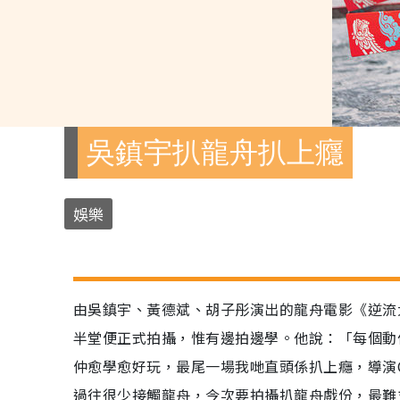
吳鎮宇扒龍舟扒上癮
娛樂
由吳鎮宇、黃德斌、胡子彤演出的龍舟電影《逆流
半堂便正式拍攝，惟有邊拍邊學。他說：「每個動
仲愈學愈好玩，最尾一場我哋直頭係扒上癮，導演
過往很少接觸龍舟，今次要拍攝扒龍舟戲份，最難