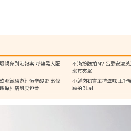
爆親身到港報案 呼籲黑人配
不滿扮醜拍MV 呂爵安遭
珈其夾擊
歐洲鐵騎遊》憶辛酸史 袁偉
小鮮肉初嘗主持滋味 王智
鐵探》瘦到皮包骨
願拍BL劇