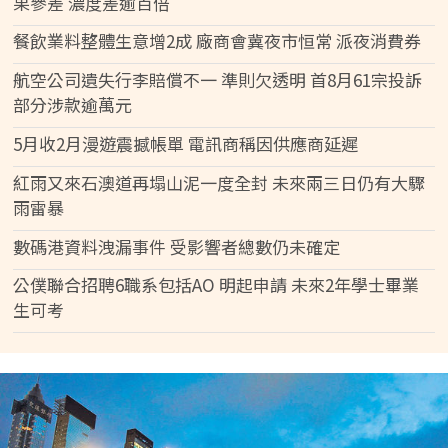
果參差 濃度差逾百倍
餐飲業料整體生意增2成 廠商會冀夜市恒常 派夜消費券
航空公司遺失行李賠償不一 準則欠透明 首8月61宗投訴
部分涉款逾萬元
5月收2月漫遊震撼帳單 電訊商稱因供應商延遲
紅雨又來石澳道再塌山泥一度全封 未來兩三日仍有大驟
雨雷暴
數碼港資料洩漏事件 受影響者總數仍未確定
公僕聯合招聘6職系包括AO 明起申請 未來2年學士畢業
生可考