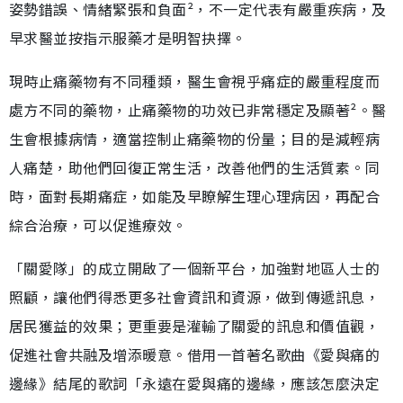
姿勢錯誤、情緒緊張和負面²，不一定代表有嚴重疾病，及
早求醫並按指示服藥才是明智抉擇。
現時止痛藥物有不同種類，醫生會視乎痛症的嚴重程度而
處方不同的藥物，止痛藥物的功效已非常穩定及顯著²。醫
生會根據病情，適當控制止痛藥物的份量；目的是減輕病
人痛楚，助他們回復正常生活，改善他們的生活質素。同
時，面對長期痛症，如能及早瞭解生理心理病因，再配合
綜合治療，可以促進療效。
「關愛隊」的成立開啟了一個新平台，加強對地區人士的
照顧，讓他們得悉更多社會資訊和資源，做到傳遞訊息，
居民獲益的效果；更重要是灌輸了關愛的訊息和價值觀，
促進社會共融及增添暖意。借用一首著名歌曲《愛與痛的
邊緣》結尾的歌詞「永遠在愛與痛的邊緣，應該怎麼決定