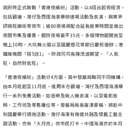
政府昨正式啟動「香港夜繽紛」活動，以4招谷起夜經濟，
包括觀塘、灣仔及西環海濱舉辦連場活動及表演，與業界
研搞旺廟街等夜市；逾80商場將配合延長營業時間並推出
夜間市集及優惠，戲院夜場最平35元，多個博物館開放至
晚上10時，大坑舞火龍以至國慶煙花等節日慶祝復辦；港
鐵推晚間「搭5送1」。財政司司長陳茂波期望，「人氣
旺，自然財氣旺」。
「香港夜繽紛」活動分4方面，其中發展局聯同不同機構，
由本月底起至11月底，逢周末在觀塘、灣仔及西環海濱舉
行一系列免費活動，如音樂及無人機表演，以至電影放
映、工作坊及零售攤位等。發展局局長甯漢豪稱，將趁中
秋國慶舉行頭炮活動，灣仔海濱有傷健共融及懷舊工藝主
題活動，亦有「大月亮」供市民打卡。中環海濱亦於本月