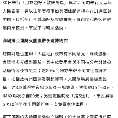
30日舉行「月來越好，歡樂灣區」與深圳同時舉行大型無
人機表演，另以往年度盛事如美酒佳餚巡禮亦在11月回歸
中環，包括全月全城酒吧及食肆推廣，讓市民和遊客在維
港兩岸夜景，享受不同精采活動。
商場播亞運舞火龍復辦夜遊博物館
坊間對是否重辦「大笪地」夜市有不同意見，陳茂波稱，
會舉辦多元娛樂體驗，其中旅發局會與不同持分者討論搞
活廟街等夜市氣氛；逾80個商場亦舉辦不同文化體育節
目，如播放杭州亞運及英超賽事，文體旅局局長楊潤雄
稱，約8成戲院推夜場或最後一場優惠，票價約35至60元，
IMAX場次亦僅80元；另港鐵推晚間「搭5送1」，市民累積
5次10時半後出閘即可獲一次免費本地車程。
疫下停辦的多項節慶活動亦回歸，如大坑舞火龍疫後首度