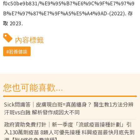
f0c50be9b831/%E9%95%B7%E6%9C%9F%E7%97%9
B%E7%97%87%E7%9F%A5%E5%A4%9AD-(2022). 存
取 2023.
內容標籤
若善健談
您也可能喜歡...
Sick問識答｜皮膚現白斑=真菌纏身？ 醫生教1方法分辨
汗斑vs白蝕 解析發作成因大不同
政府資助免費打針｜新一季度「流感疫苗接種計劃」引
入130萬劑疫苗 8類人可優先接種 科興疫苗最快月底先到
港【附4條件免費接種】