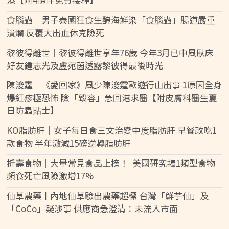
食腦蟲｜男子泰國狂食生醃海鮮染「食腦蟲」腸道嚴重
潰爛 反覆大出血休克險死
黎彼得離世｜黎彼得離世享年76歲 今年3月已中風臥床
好友鍾志光及盧宛茵透露黎彼得最後時光
陳浚霆｜《愛回家》風少陳浚霆歐遊行山出事 1原因全身
爆紅疹極恐怖 險「毀容」急回港求醫【附皮膚科醫生夏
日防蟲貼士】
KO脂肪肝｜女子每日食三文治變中度脂肪肝 早餐改吃1
款食物 半年激減15磅逆轉脂肪肝
折壽食物｜大量常見食品上榜！ 美國研究揭1類型食物
頻食死亡風險激增17%
仙草農藥丨內地仙草驗出農藥超標 台灣「鮮芋仙」及
「CoCo」疑涉事 供應商急澄清：未流入市面