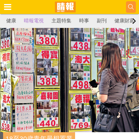
健康
晴報電視
主題特集
時事
副刊
健康財富
18至30歲青年最想置業