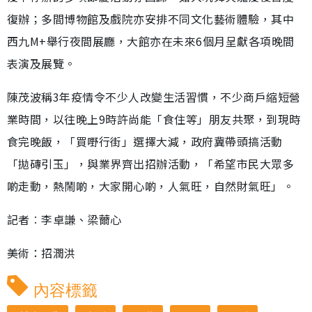
復辦；多間博物館及戲院亦安排不同文化藝術體驗，其中
西九M+舉行夜間展廳，大館亦在未來6個月呈獻各項晚間
表演及展覽。
陳茂波稱3年疫情令不少人改變生活習慣，不少商戶縮短營
業時間，以往晚上9時許尚能「食住等」朋友共聚，到現時
食完晚飯，「買嘢行街」選擇大減，政府冀帶頭搞活動
「拋磚引玉」，與業界齊出招辦活動，「希望市民大眾多
啲走動，熱鬧啲，大家開心啲，人氣旺，自然財氣旺」。
記者︰李卓謙、梁薾心
美術：招潤洪
內容標籤