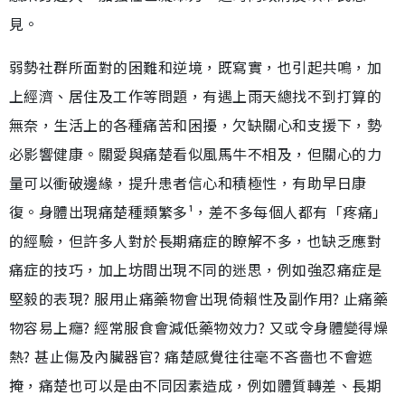
見。
弱勢社群所面對的困難和逆境，既寫實，也引起共鳴，加
上經濟、居住及工作等問題，有遇上雨天總找不到打算的
無奈，生活上的各種痛苦和困擾，欠缺關心和支援下，勢
必影響健康。關愛與痛楚看似風馬牛不相及，但關心的力
量可以衝破邊緣，提升患者信心和積極性，有助早日康
復。身體出現痛楚種類繁多¹，差不多每個人都有「疼痛」
的經驗，但許多人對於長期痛症的瞭解不多，也缺乏應對
痛症的技巧，加上坊間出現不同的迷思，例如強忍痛症是
堅毅的表現? 服用止痛藥物會出現倚賴性及副作用? 止痛藥
物容易上癮? 經常服食會減低藥物效力? 又或令身體變得燥
熱? 甚止傷及內臟器官? 痛楚感覺往往毫不吝嗇也不會遮
掩，痛楚也可以是由不同因素造成，例如體質轉差、長期