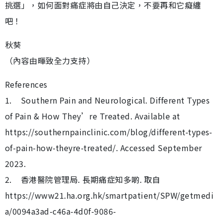
挑選」，如何面對痛症將由自己決定，不要再和它癡纏
吧！
秋葵
（內容由暉致全力支持）
References
1. Southern Pain and Neurological. Different Types
of Pain & How They’re Treated. Available at
https://southernpainclinic.com/blog/different-types-
of-pain-how-theyre-treated/. Accessed September
2023.
2. 香港醫院管理局. 長期痛症知多啲. 取自
https://www21.ha.org.hk/smartpatient/SPW/getmedi
a/0094a3ad-c46a-4d0f-9086-