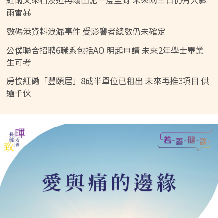
雨雷暴
數碼港資料洩漏事件 受影響者總數仍未確定
公僕聯合招聘6職系包括AO 明起申請 未來2年學士畢業
生可考
房協紅磡「豐頤居」8成半單位已租出 未來再推3項目 供
逾千伙