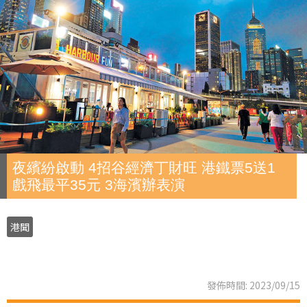
夜繽紛啟動 4招谷經濟丁財旺 港鐵票5送1
戲飛最平35元 3海濱辦表演
港聞
發佈時間: 2023/09/15