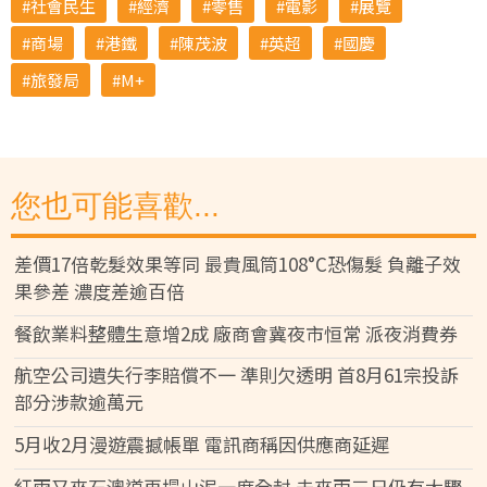
社會民生
經濟
零售
電影
展覽
商場
港鐵
陳茂波
英超
國慶
旅發局
M+
您也可能喜歡...
差價17倍乾髮效果等同 最貴風筒108°C恐傷髮 負離子效
果參差 濃度差逾百倍
餐飲業料整體生意增2成 廠商會冀夜市恒常 派夜消費券
航空公司遺失行李賠償不一 準則欠透明 首8月61宗投訴
部分涉款逾萬元
5月收2月漫遊震撼帳單 電訊商稱因供應商延遲
紅雨又來石澳道再塌山泥一度全封 未來兩三日仍有大驟