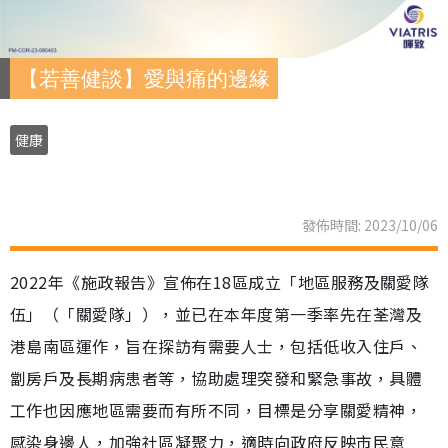
【若善健談】愛與痛的邊緣
健康
發佈時間: 2023/10/06
2022年《施政報告》宣佈在18區成立「地區服務及關愛隊
伍」（「關愛隊」），並已在本年度第一季率先在荃灣及
港島南區運作，旨在探訪有需要人士，包括低收入住戶、
劏房戶及長期病患者等，協助處理突發和緊急事故，具體
工作也因應地區需要而有所不同，目標是分享關愛精神，
感染身邊人，加強社區凝聚力，適時向政府反映市民意