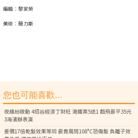
編輯︰黎家榮
美術︰簡力斯
您也可能喜歡...
夜繽紛啟動 4招谷經濟丁財旺 港鐵票5送1 戲飛最平35元
3海濱辦表演
差價17倍乾髮效果等同 最貴風筒108°C恐傷髮 負離子效