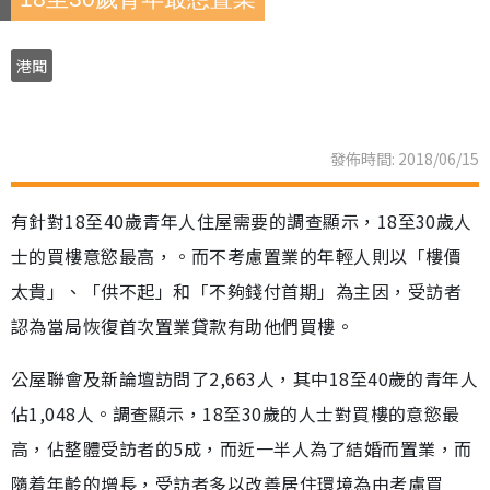
港聞
發佈時間: 2018/06/15
有針對18至40歲青年人住屋需要的調查顯示，18至30歲人
士的買樓意慾最高，。而不考慮置業的年輕人則以「樓價
太貴」、「供不起」和「不夠錢付首期」為主因，受訪者
認為當局恢復首次置業貸款有助他們買樓。
公屋聯會及新論壇訪問了2,663人，其中18至40歲的青年人
佔1,048人。調查顯示，18至30歲的人士對買樓的意慾最
高，佔整體受訪者的5成，而近一半人為了結婚而置業，而
隨着年齡的增長，受訪者多以改善居住環境為由考慮買